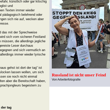
fahr, künstlich oder gar kitschig
glist und
inen Texten immer wieder
l pädagogisch belehrend oder
ngen sich nie auf, wecken aber
eresse.
d das mit der Sprechweise
wird sich vom sicheren Festland
 müssen, die allerdings jegliche
tgereiste Leser durchaus
egegnen und sich vermutlich an
 allerdings immer wieder lyrische
us gehst ist dort der tag“ ist
slocken lassen wollen, um sich
Russland ist nicht unser Feind
sen sie noch nicht einmal
Von Arbeiterfotografie
lten aber die Bereitschaft haben,
prachjongleurs begeistern zu
 der tag