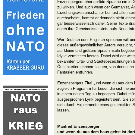
Enzenspergers eher spröde Sprache nie in Ge
zu wirken. Und auch wenn der Germanist, An
Erziehungswissenschaftler bei fast allen se
durchscheint, kommt er dennoch nicht einma
gar besserwisserisch daher. Seine Texte drä
durch ihre Geheimnisse stets aufs Neue Int
Wer Deutsch oder Englisch sprechen will un
dieses außergewöhnlichen Autors versucht, 
auf kleine und größere Sprachinseln begeben
Idylle vermissen lassen. Dabei wird der wei
bekannten Orts- und Städtebezeichnungen b
Örtlichkeiten erinnern lassen, von denen ihn
Fantasien entführen.
Enzenspergers Titel „und wenn du aus dem ha
zugleich Programm für Leser, die sich herau
in einem neuen Tag zu begegnen. Dabei müs
ausgesprochen Lyrik begeistert sein. Sie sol
sich durch Experimente eines geschickten S
lassen.
Manfred Enzensperger:
und wenn du aus dem haus gehst ist dort