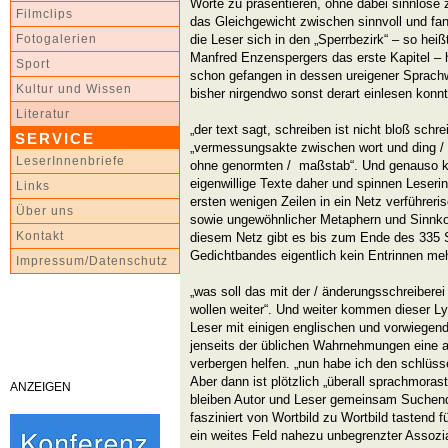
Worte zu präsentieren, ohne dabei sinnlose 
Filmclips
das Gleichgewicht zwischen sinnvoll und f
die Leser sich in den „Sperrbezirk“ – so hei
Fotogalerien
Manfred Enzenspergers das erste Kapitel – 
Sport
schon gefangen in dessen ureigener Sprachwel
Kultur und Wissen
bisher nirgendwo sonst derart einlesen konnt
Literatur
„der text sagt, schreiben ist nicht bloß schr
SERVICE
„vermessungsakte zwischen wort und ding / 
LeserInnenbriefe
ohne genormten / maßstab“. Und genauso
eigenwillige Texte daher und spinnen Leser
Links
ersten wenigen Zeilen in ein Netz verführer
Über uns
sowie ungewöhnlicher Metaphern und Sinnko
Kontakt
diesem Netz gibt es bis zum Ende des 335
Gedichtbandes eigentlich kein Entrinnen meh
Impressum/Datenschutz
„was soll das mit der / änderungsschreiberei /
wollen weiter“. Und weiter kommen dieser Lyr
Leser mit einigen englischen und vorwiegen
jenseits der üblichen Wahrnehmungen eine 
verbergen helfen. „nun habe ich den schlüssel
Aber dann ist plötzlich „überall sprachmorast
ANZEIGEN
bleiben Autor und Leser gemeinsam Suchend
fasziniert von Wortbild zu Wortbild tastend 
ein weites Feld nahezu unbegrenzter Assozia