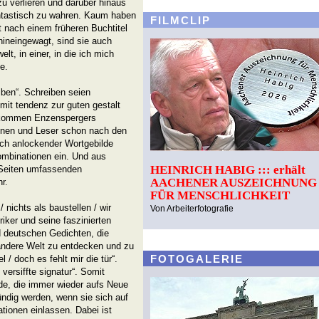
zu verlieren und darüber hinaus
antastisch zu wahren. Kaum haben
FILMCLIP
ßt nach einem früheren Buchtitel
hineingewagt, sind sie auch
t, in einer, in die ich mich
e.
eiben“. Schreiben seien
mit tendenz zur guten gestalt
 kommen Enzenspergers
innen und Leser schon nach den
isch anlockender Wortgebilde
mbinationen ein. Und aus
HEINRICH HABIG ::: erhält
 Seiten umfassenden
AACHENER AUSZEICHNUNG
r.
FÜR MENSCHLICHKEIT
 nichts als baustellen / wir
Von Arbeiterfotografie
iker und seine faszinierten
d deutschen Gedichten, die
andere Welt zu entdecken und zu
FOTOGALERIE
 / doch es fehlt mir die tür“.
 versiffte signatur“. Somit
e, die immer wieder aufs Neue
fündig werden, wenn sie sich auf
tionen einlassen. Dabei ist