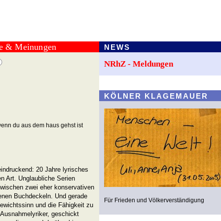
te & Meinungen
NEWS
NRhZ - Meldungen
KÖLNER KLAGEMAUER
enn du aus dem haus gehst ist
eindruckend: 20 Jahre lyrisches
n Art. Unglaubliche Serien
wischen zwei eher konservativen
denen Buchdeckeln. Und gerade
Für Frieden und Völkerverständigung
gewichtssinn und die Fähigkeit zu
 Ausnahmelyriker, geschickt