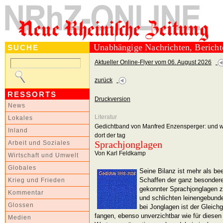
Unabhängige Nachrichten, Berich
SUCHE
Aktueller Online-Flyer vom 06. August 2026
zurück
RESSORTS
Druckversion
News
Literatur
Lokales
Gedichtband von Manfred Enzensperger: und w
Inland
dort der tag
Sprachjonglagen
Arbeit und Soziales
Von Karl Feldkamp
Wirtschaft und Umwelt
Globales
Seine Bilanz ist mehr als be
Schaffen der ganz besondere
Krieg und Frieden
gekonnter Sprachjonglagen z
Kommentar
und schlichten leinengebun
Glossen
bei Jonglagen ist der Gleich
fangen, ebenso unverzichtbar wie für diesen
Medien