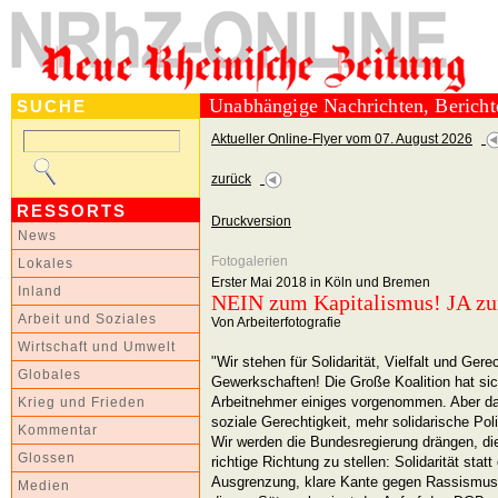
Unabhängige Nachrichten, Berich
SUCHE
Aktueller Online-Flyer vom 07. August 2026
zurück
RESSORTS
Druckversion
News
Fotogalerien
Lokales
Erster Mai 2018 in Köln und Bremen
Inland
NEIN zum Kapitalismus! JA zu
Arbeit und Soziales
Von Arbeiterfotografie
Wirtschaft und Umwelt
"Wir stehen für Solidarität, Vielfalt und Ger
Globales
Gewerkschaften! Die Große Koalition hat sic
Arbeitnehmer einiges vorgenommen. Aber das
Krieg und Frieden
soziale Gerechtigkeit, mehr solidarische Poli
Kommentar
Wir werden die Bundesregierung drängen, die
Glossen
richtige Richtung zu stellen: Solidarität stat
Ausgrenzung, klare Kante gegen Rassismus 
Medien