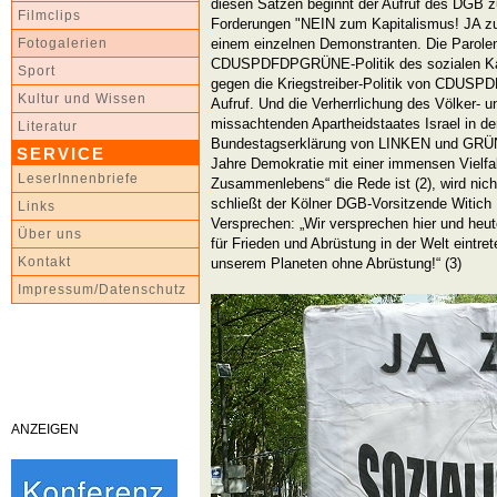
diesen Sätzen beginnt der Aufruf des DGB 
Filmclips
Forderungen "NEIN zum Kapitalismus! JA z
einem einzelnen Demonstranten. Die Parolen
Fotogalerien
CDUSPDFDPGRÜNE-Politik des sozialen Kah
Sport
gegen die Kriegstreiber-Politik von CDU
Kultur und Wissen
Aufruf. Und die Verherrlichung des Völker-
missachtenden Apartheidstaates Israel in 
Literatur
Bundestagserklärung von LINKEN und GRÜNE
SERVICE
Jahre Demokratie mit einer immensen Vielfa
LeserInnenbriefe
Zusammenlebens“ die Rede ist (2), wird nich
schließt der Kölner DGB-Vorsitzende Witic
Links
Versprechen: „Wir versprechen hier und heut
Über uns
für Frieden und Abrüstung in der Welt eintret
Kontakt
unserem Planeten ohne Abrüstung!“ (3)
Impressum/Datenschutz
ANZEIGEN