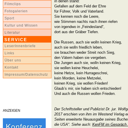
in denen stand:
Filmclips
Gefallen auf dem Feld der Ehre
für Führer, Volk und Vaterland.
Fotogalerien
Sie kennen noch die Leere,
Sport
wie Stimmen nachts nach ihnen riefen
Kultur und Wissen
von irgendwo in „Feindesland“,
dort aus der Gräber Tiefen.
Literatur
SERVICE
Die Russen, auch sie wolln keinen Krieg,
LeserInnenbriefe
auch sie wolln friedlich leben,
sie brauchen weder Streit noch Sieg,
Links
den Vätern haben sie vergeben.
Über uns
Die Jungen auch sie, wolln keinen Krieg,
Kontakt
sie wollen keine Heuchelei,
keine Hetze, kein Hurrageschrei,
Impressum/Datenschutz
kein Morden, keine Metzelei,
keinen Krieg, sie wollen Frieden!
Glaub’s mir, sie haben sich entschieden!
Und auch die Russen wollen Frieden.
Der Schriftsteller und Publizist Dr. jur. Wolfg
ANZEIGEN
2017 erschien von ihm im Westend Verlag ei
Seiten erweiterte Neuausgabe seines Buche
die USA“. Siehe auch:
KenFM im Gespräch m