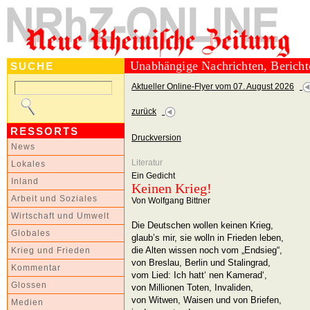
Unabhängige Nachrichten, Berich
SUCHE
Aktueller Online-Flyer vom 07. August 2026
zurück
RESSORTS
Druckversion
News
Literatur
Lokales
Ein Gedicht
Inland
Keinen Krieg!
Arbeit und Soziales
Von Wolfgang Bittner
Wirtschaft und Umwelt
Die Deutschen wollen keinen Krieg,
Globales
glaub’s mir, sie wolln in Frieden leben,
die Alten wissen noch vom „Endsieg“,
Krieg und Frieden
von Breslau, Berlin und Stalingrad,
Kommentar
vom Lied: Ich hatt‘ nen Kamerad‘,
Glossen
von Millionen Toten, Invaliden,
von Witwen, Waisen und von Briefen,
Medien