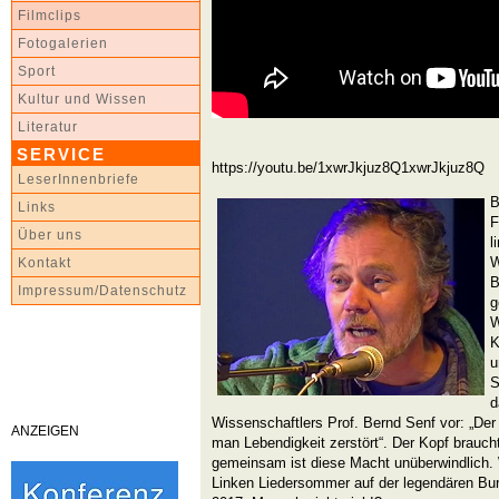
Filmclips
Fotogalerien
Sport
Kultur und Wissen
Literatur
SERVICE
https://youtu.be/1xwrJkjuz8Q1xwrJkjuz8Q
LeserInnenbriefe
B
Links
F
Über uns
l
W
Kontakt
B
Impressum/Datenschutz
g
W
K
u
S
d
Wissenschaftlers Prof. Bernd Senf vor: „Der
ANZEIGEN
man Lebendigkeit zerstört“. Der Kopf brauch
gemeinsam ist diese Macht unüberwindlich. 
Linken Liedersommer auf der legendären Bur