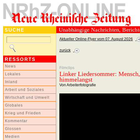
Unabhängige Nachrichten, Berich
SUCHE
Aktueller Online-Flyer vom 07. August 2026
zurück
RESSORTS
News
Filmclips
Linker Liedersommer: Mensch
Lokales
himmelangst
Inland
Von Arbeiterfotografie
Arbeit und Soziales
Wirtschaft und Umwelt
Globales
Krieg und Frieden
Kommentar
Glossen
Medien