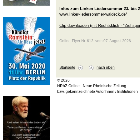
Infos zum Linken Liedersommer 23. bis 2
www.linker-liedersommer-waldeck.de/
Clip downloaden (mit Rechtsklick - "Ziel spei
Online-Flyer Nr. 613 vom 07. August 2026
Startseite
nach oben
© 2026
NRhZ-Online - Neue Rheinische Zeitung
bzw. gekennzeichnete AutorInnen / Institutionen