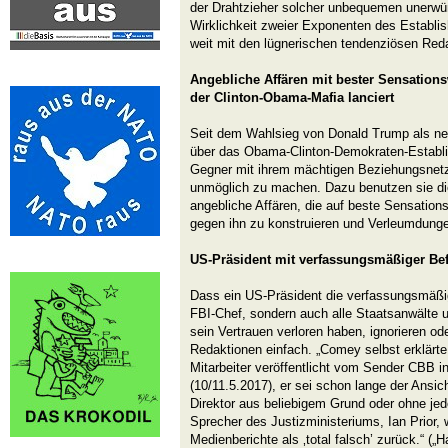
der Drahtzieher solcher unbequemen unerwü
Wirklichkeit zweier Exponenten des Establis
weit mit den lügnerischen tendenziösen Red
Angebliche Affären mit bester Sensation
der Clinton-Obama-Mafia lanciert
Seit dem Wahlsieg von Donald Trump als ne
über das Obama-Clinton-Demokraten-Establ
Gegner mit ihrem mächtigen Beziehungsnetz
unmöglich zu machen. Dazu benutzen sie di
angebliche Affären, die auf beste Sensations
gegen ihn zu konstruieren und Verleumdungen 
US-Präsident mit verfassungsmäßiger Bef
Dass ein US-Präsident die verfassungsmäßig
FBI-Chef, sondern auch alle Staatsanwälte u
sein Vertrauen verloren haben, ignorieren o
Redaktionen einfach. „Comey selbst erklärte 
Mitarbeiter veröffentlicht vom Sender CBB 
(10/11.5.2017), er sei schon lange der Ansic
Direktor aus beliebigem Grund oder ohne jed
Sprecher des Justizministeriums, Ian Prior,
Medienberichte als ‚total falsch’ zurück.“ (