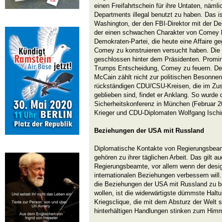
einen Freifahrtschein für ihre Untaten, näml
Departments illegal benutzt zu haben. Das is
Washington, der den FBI-Direktor mit der De
der einen schwachen Charakter von Comey blo
Demokraten-Partei, die heute eine Affaire g
Comey zu konstruieren versucht haben. Die 
geschlossen hinter dem Präsidenten. Promin
Trumps Entscheidung, Comey zu feuern. Der
McCain zählt nicht zur politischen Besonnenh
rückständigen CDU/CSU-Kreisen, die im Zus
geblieben sind, findet er Anklang. So wurde 
Sicherheitskonferenz in München (Februar 2
Krieger und CDU-Diplomaten Wolfgang Ischi
Beziehungen der USA mit Russland
Diplomatische Kontakte von Regierungsbeam
gehören zu ihrer täglichen Arbeit. Das gilt au
Regierungsbeamte, vor allem wenn der desig
internationalen Beziehungen verbessern wi
die Beziehungen der USA mit Russland zu be
wollen, ist die widerwärtigste dümmste Haltu
Kriegsclique, die mit dem Absturz der Welt sp
hinterhältigen Handlungen stinken zum Himm