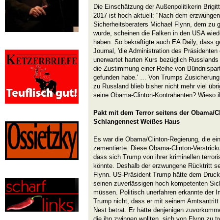
Die Einschätzung der Außenpolitikerin Brig
2017 ist hoch aktuell: "Nach dem erzwungen
Sicherheitsberaters Michael Flynn, dem zu
wurde, scheinen die Falken in den USA wie
haben. So bekräftigte auch EA Daily, dass g
Journal, 'die Administration des Präsidente
unerwartet harten Kurs bezüglich Russland
die Zustimmung einer Reihe von Bündnispar
gefunden habe.' … Von Trumps Zusicherung 
zu Russland blieb bisher nicht mehr viel übr
seine Obama-Clinton-Kontrahenten? Wieso i
Pakt mit dem Terror seitens der Obama/C
Schlangennest Weißes Haus
Es war die Obama/Clinton-Regierung, die ei
zementierte. Diese Obama-Clinton-Verstricku
dass sich Trump von ihrer kriminellen terro
könnte. Deshalb der erzwungene Rücktritt se
Flynn. US-Präsident Trump hätte dem Druck d
seinen zuverlässigen hoch kompetenten Sic
müssen. Politisch unerfahren erkannte der 
Trump nicht, dass er mit seinem Amtsantrit
Nest betrat. Er hätte denjenigen zuvorkomm
die ihn zwingen wollten, sich von Flynn zu t