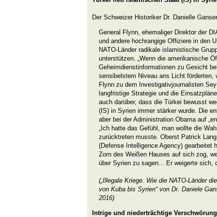
Der Schweizer Historiker Dr. Danielle Ganser 
General Flynn, ehemaliger Direktor der DI
und andere hochrangige Offiziere in den U
NATO-Länder radikale islamistische Grupp
unterstützen. „Wenn die amerikanische Öff
Geheimdienstinformationen zu Gesicht bek
sensibelstem Niveau ans Licht förderten, 
Flynn zu dem Investigativjournalisten Se
langfristige Strategie und die Einsatzpläne
auch darüber, dass die Türkei bewusst we
(IS) in Syrien immer stärker wurde. Die e
aber bei der Administration Obama auf „
„Ich hatte das Gefühl, man wollte die Wahr
zurücktreten musste. Oberst Patrick Lang,
(Defense Intelligence Agency) gearbeitet h
Zorn des Weißen Hauses auf sich zog, wei
über Syrien zu sagen... Er weigerte sich,
(„Illegale Kriege. Wie die NATO-Länder di
von Kuba bis Syrien“ von Dr. Daniele Ganse
2016)
Intrige und niederträchtige Verschwörun