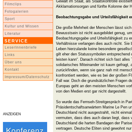
Gewalt im Staat, als Staatskontrolle existiert
Filmclips
Akklamationsorgan und fünfte Kolonne der 
Fotogalerien
Beobachtungsgabe und Urteilsfähigkeit e
Sport
Kultur und Wissen
Die große Mehrheit der Menschen lässt sich
Bewusstsein ist nicht ausgebildet genug, u
Literatur
Beobachtungsgabe und Urteilsfähigkeit zu en
SERVICE
Verhältnisse verlangen dies auch nicht. Sie
LeserInnenbriefe
Leben hierzulande keine besondere gesellsc
gilt eher den Statussymbolen entsprechend
Links
leisten kann“. Danach richtet sich fast alles
Über uns
solidarisches Miteinander ist kaum gefragt
Kontakt
zurückfinden, wenn sie ganz nah mit mensc
konfrontiert werden, wie es bei der großen F
Impressum/Datenschutz
Fall war. Doch die grundsätzlichen Fragen de
Europas geht an den meisten Menschen vorb
von den Medien erst gar nicht dargestellt.
So wurde das Fernseh-Streitgespräch in Par
Präsidentschaftsanwärtern Marine Le Pen 
Deutschland nicht ausgestrahlt, nicht einmal 
ANZEIGEN
vermuten, dass dies auch daran liegt, dass v
Deutschland die harten Bandagen der Parise
vertragen. Deutsche Eliten sind gewohnt nur