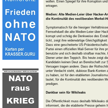
wollen. Einen Spiegel für ihre Korruption un
ertragen.
Medien: Alte Medien-Leier über Hacker-An
die Kontinuität des neoliberalen Merkel-
Symptomatisch für die hiesigen Verhältniss
Fernsehduell die alte Medien-Leier über Hac
korrupt und schräg die Denkweise des Esta
tickt, zeigt ihre widerwärtige Gleichgültigkei
Dass eine gescheiterte US-Präsidentschafts
Partei einen offiziellen Mail-Server für ihre p
benutzte und sich deshalb strafbar machte,
Diener unter den Teppich. Bis heute zeigt d
Kandidatin keinen Deut an Bereitschaft zur Se
Versagen tragen andere. Dass der Rothsch
unter Verdacht steht, dubiose Bank-Konten
zu haben, ist für den etablierten Journalis
lautet, für die Kontinuität des neoliberalen
predigen.
Dankbar sein für Wikileaks
Die Öffentlichkeit muss deshalb Wikileaks d
informiert, die die etablierte Presse geheim h