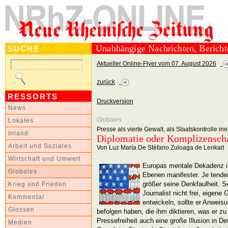
Unabhängige Nachrichten, Berich
SUCHE
Aktueller Online-Flyer vom 07. August 2026
zurück
RESSORTS
Druckversion
News
Globales
Lokales
Presse als vierte Gewalt, als Staatskontrolle ine
Inland
Diplomatie oder Komplizenscha
Arbeit und Soziales
Von Luz María De Stéfano Zuloaga de Lenkait
Wirtschaft und Umwelt
Europas mentale Dekadenz is
Globales
Ebenen manifester. Je tende
größer seine Denkfaulheit. Se
Krieg und Frieden
Journalist nicht frei, eigene
Kommentar
entwickeln, sollte er Anweis
Glossen
befolgen haben, die ihm diktieren, was er zu 
Pressefreiheit auch eine große Illusion in D
Medien