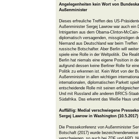
Angelegenheiten kein Wort von Bundeska
Außenminister
Dieses erfreuliche Treffen des US-Präsiden
Außenminister Sergej Lawrow war auch ein Do
Intriganten aus dem Obama-Clinton-McCain-
diplomatisch versagenden, missgünstigen d
Niemand aus Deutschland war beim Treffen
russische Botschafter. Aber Berlin will weiter
spiele eine Rolle in der Weltpolitik. Die Reali
Berlin hat niemals eine eigene Position in de
aufgrund dessen keine Berliner Rolle für eine
Politik zu erkennen ist. Kein Wort von der 
Außenminister in allen wichtigen internatio
internationalen, diplomatischen Parkett spiel
entscheidende Rolle mit seinen erfolgreichen 
Und mit Russland alle anderen BRICS-Staaten
Südafrika. Das erkennt das Weiße Haus und
Auffällig: Medial verschwiegene Pressek
Sergej Lawrow in Washington (10.5.2017)
Die Pressekonferenz von Außenminister Ser
Botschaft (2017) wurde bezeichnenderweise f
verschwiegen, so auch bei ZDF und ARD. Ni