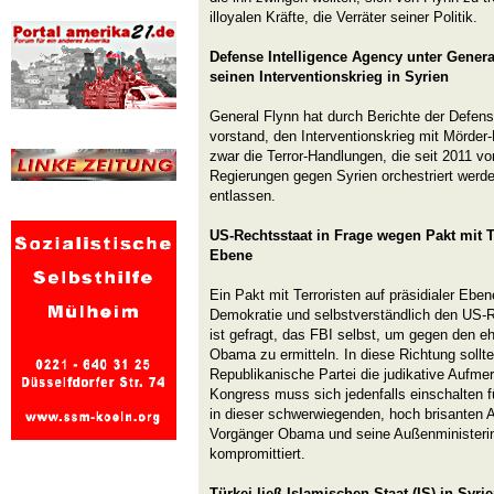
illoyalen Kräfte, die Verräter seiner Politik.
Defense Intelligence Agency unter Gener
seinen Interventionskrieg in Syrien
General Flynn hat durch Berichte der Defense
vorstand, den Interventionskrieg mit Mörder-
zwar die Terror-Handlungen, die seit 2011
Regierungen gegen Syrien orchestriert werd
entlassen.
US-Rechtsstaat in Frage wegen Pakt mit Te
Ebene
Ein Pakt mit Terroristen auf präsidialer Ebene
Demokratie und selbstverständlich den US-Re
ist gefragt, das FBI selbst, um gegen den e
Obama zu ermitteln. In diese Richtung sollt
Republikanische Partei die judikative Aufme
Kongress muss sich jedenfalls einschalten 
in dieser schwerwiegenden, hoch brisanten 
Vorgänger Obama und seine Außenministerin 
kompromittiert.
Türkei ließ Islamischen Staat (IS) in Syri