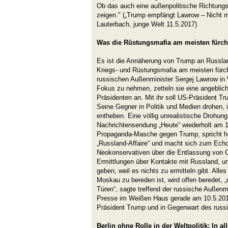
Ob das auch eine außenpolitische Richtung
zeigen." („Trump empfängt Lawrow – Nicht 
Lauterbach, junge Welt 11.5.2017)
Was die Rüstungsmafia am meisten fürch
Es ist die Annäherung von Trump an Russlan
Kriegs- und Rüstungsmafia am meisten fürc
russischen Außenminister Sergej Lawrow in
Fokus zu nehmen, zetteln sie eine angeblic
Präsidenten an. Mit ihr soll US-Präsident T
Seine Gegner in Politik und Medien drohen,
entheben. Eine völlig unrealistische Drohung,
Nachrichtensendung „Heute“ wiederholt am 11
Propaganda-Masche gegen Trump, spricht hö
„Russland-Affaire“ und macht sich zum Echo
Neokonservativen über die Entlassung von 
Ermittlungen über Kontakte mit Russland, un
geben, weil es nichts zu ermitteln gibt. Al
Moskau zu bereden ist, wird offen beredet, „
Türen“, sagte treffend der russische Außenm
Presse im Weißen Haus gerade am 10.5.2017
Präsident Trump und in Gegenwart des russ
Berlin ohne Rolle in der Weltpolitik: In a