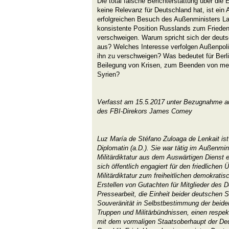
Die total falsche Berichterstattung über die 
keine Relevanz für Deutschland hat, ist ei
erfolgreichen Besuch des Außenministers L
konsistente Position Russlands zum Frieden
verschweigen. Warum spricht sich der deuts
aus? Welches Interesse verfolgen Außenpoli
ihn zu verschweigen? Was bedeutet für Berli
Beilegung von Krisen, zum Beenden von me
Syrien?
Verfasst am 15.5.2017 unter Bezugnahme a
des FBI-Direkors James Comey
Luz María de Stéfano Zuloaga de Lenkait ist
Diplomatin (a.D.). Sie war tätig im Außenmin
Militärdiktatur aus dem Auswärtigen Dienst 
sich öffentlich engagiert für den friedlichen
Militärdiktatur zum freiheitlichen demokratis
Erstellen von Gutachten für Mitglieder des
Pressearbeit, die Einheit beider deutschen S
Souveränität in Selbstbestimmung der beiden
Truppen und Militärbündnissen, einen resp
mit dem vormaligen Staatsoberhaupt der D