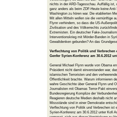
nichts in der ARD-Tagesschau. Auffällig ist
ganz anders als beim ZDF-Heute keine Anti-
Washington zu hören war. Die etablierten M
Mit allen Mitteln wollen sie die vernünftige 
Flynn verhindern, so dass die US-Außenpolit
Zivilisation und des Völkerrechts zurückfinde
Extremisten. Ein deutscher Fake-Journalism
Interventionskrieg mit Mörder-Banden in Syri
Gewaltdenken gebunden? An das Grundgesetz
Verflechtung von Politik und Verbrechen e
Genfer Syrien-Konferenz am 30.6.2012 un
General Michael Flynn wurde von Obama ent
Präsident nicht damit einverstanden war, 
islamischen Terroristen und den verheerende
Öffentlichkeit brachte. Warum informieren d
wahre Geschichte über General Flynn und 
Journalisten mit Obamas Terror-Pakt einve
Bundesregierung Komplize der Verbundenhei
Reagieren deutsche Medien deshalb nicht 
Missstände sind in einer Demokratie entsch
Verflechtung von Politik und Verbrechen ist e
Syrien-Konferenz am 30.6.2012 unter Kofi A
verpasst, sich aus dieser Verstrickung zu lö