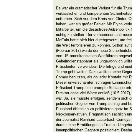
Es war ein dramatischer Verlust für die Tru
verlässlichen und kompetenten Sicherheitsb
entfernen. Sich vor dem Kreis von Clinton
haben, war ein großer Fehler. Mit Flynn verl
Mitarbeiter, um die desaströse Außenpolitik
richtig zu stellen. Der verheerende anti-russ
McCain hatte sich hier durchgesetzt, um fre
die Welt terrorisieren zu können. Schon auf
(Februar 2017) wurde der neue Sicherheitsbe
von US-amerikanischen Wortführern angesch
Geheimdienstapparat als ungewöhnlich willf
Präsidenten verwendbar. Die Intrige und nie
Trump geht weiter. Dazu wollten seine Gegne
Comey benutzen, als ob jeder Kontakt mit Ru
Dieser unverschämten schrägen Einmischung
Präsident Trump eine prompte Schlappe erteil
Direktor ohne viel Worte entließ (10.5.2017), 
war. Ja, sie musste erfolgen, seitdem sich de
politischen Gegner von Trump schlug und b
Russland öffentlich zu politisieren ganz im 
Neokonservativen. Pragmatisch sachlich und
der Journalist Reinhard Lauterbach Comeys
durch seine Ermittlungen in Trumps Umgebu
innenpolitischen Gegnern positioniert. Deshal