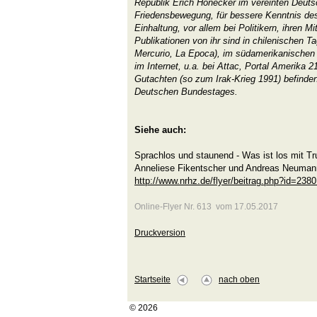
Republik Erich Honecker im vereinten Deutsc
Friedensbewegung, für bessere Kenntnis des
Einhaltung, vor allem bei Politikern, ihren M
Publikationen von ihr sind in chilenischen T
Mercurio, La Epoca), im südamerikanischen M
im Internet, u.a. bei Attac, Portal Amerika 21
Gutachten (so zum Irak-Krieg 1991) befinden 
Deutschen Bundestages.
Siehe auch:
Sprachlos und staunend - Was ist los mit T
Anneliese Fikentscher und Andreas Neuman
http://www.nrhz.de/flyer/beitrag.php?id=238
Online-Flyer Nr. 613 vom 17.05.2017
Druckversion
Startseite
nach oben
© 2026