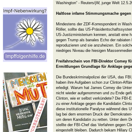
Washington“ - Reuters/jW, junge Welt 12.5.2
Haltlose infame Stimmungsmache gegen
Mindestens der ZDF-Korrespondent in Washi
Röller, sollte das US-Präsidentschaftssyst
US-Justizministerium kennen, anstatt eine
gegen Trump als banales Echo der rabiaten
reproduzieren und sie anzuheizen. Ein solch
niedriges Niveau die hiesigen Massenmedie
Freifahrschein von FBI-Direktor Comey für
Ermittlungen Grundlage für Anklage gege
Die Bundeskriminalpolizei der USA, das FB
haben ihre Aufgaben schon zur Clinton-Affä
erledigt. Warum hat James Comey die Unters
nicht wieder aufgenommen und zu Ende gefüh
Clinton, wie er selbst verkündete? Die FBI-E
zu einer Anklage gegen die Kandidatin Clint
diese institutionelle Paralyse während des
lag bei dem enormen Druck der Demokraten-
um deren Kandidatin zu retten. Unter dem D
stellte der FBI-Chef das Verfahren gegen Cli
eingestellt bleiben. Dadurch bekam Hillary 