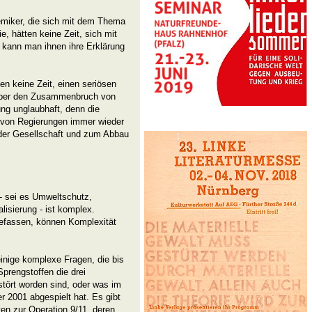
emiker, die sich mit dem Thema
e, hätten keine Zeit, sich mit
 kann man ihnen ihre Erklärung
en keine Zeit, einen seriösen
m über den Zusammenbruch von
ng unglaubhaft, denn die
rd von Regierungen immer wieder
g der Gesellschaft und zum Abbau
 - sei es Umweltschutz,
alisierung - ist komplex.
befassen, können Komplexität
einige komplexe Fragen, die bis
prengstoffen die drei
ört worden sind, oder was im
 2001 abgespielt hat. Es gibt
en zur Operation 9/11, deren