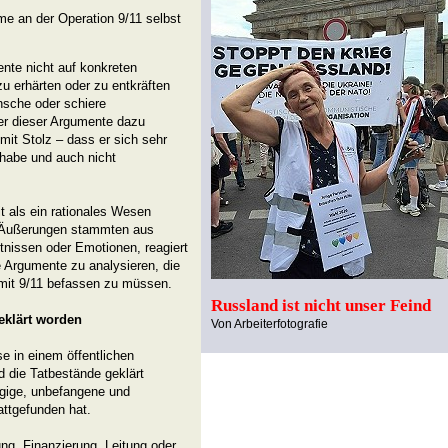
e an der Operation 9/11 selbst
nte nicht auf konkreten
u erhärten oder zu entkräften
sche oder schiere
er dieser Argumente dazu
mit Stolz – dass er sich sehr
 habe und auch nicht
t als ein rationales Wesen
ne Äußerungen stammten aus
nissen oder Emotionen, reagiert
e Argumente zu analysieren, die
mit 9/11 befassen zu müssen.
Russland ist nicht unser Feind
geklärt worden
Von Arbeiterfotografie
se in einem öffentlichen
d die Tatbestände geklärt
ngige, unbefangene und
attgefunden hat.
ng, Finanzierung, Leitung oder