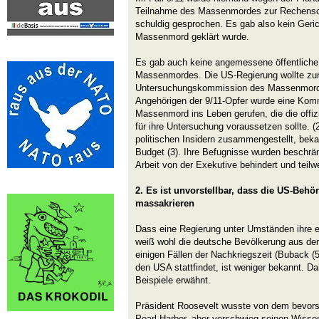
Teilnahme des Massenmordes zur Rechensc
schuldig gesprochen. Es gab also kein Geric
Massenmord geklärt wurde.
Es gab auch keine angemessene öffentlich
Massenmordes. Die US-Regierung wollte zu
Untersuchungskommission des Massenmordes
Angehörigen der 9/11-Opfer wurde eine Ko
Massenmord ins Leben gerufen, die die offizi
für ihre Untersuchung voraussetzen sollte. 
politischen Insidern zusammengestellt, beka
Budget (3). Ihre Befugnisse wurden beschränk
Arbeit von der Exekutive behindert und teilw
2. Es ist unvorstellbar, dass die US-Behö
massakrieren
Dass eine Regierung unter Umständen ihre e
weiß wohl die deutsche Bevölkerung aus de
einigen Fällen der Nachkriegszeit (Buback (5
den USA stattfindet, ist weniger bekannt. Da
Beispiele erwähnt.
Präsident Roosevelt wusste von dem bevors
Pearl Harbor, aber verschwieg seinen Wisse