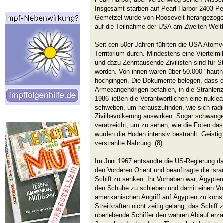
Insgesamt starben auf Pearl Harbor 2403 P
Gemetzel wurde von Roosevelt herangezoge
auf die Teilnahme der USA am Zweiten Weltk
Seit den 50er Jahren führten die USA Atomv
Territorium durch. Mindestens eine Viertelmi
und dazu Zehntausende Zivilisten sind für 
worden. Von ihnen waren über 50.000 "haut
hochgingen. Die Dokumente belegen, dass d
Armeeangehörigen befahlen, in die Strahle
1986 ließen die Verantwortlichen eine nukl
schweben, um herauszufinden, wie sich radi
Zivilbevölkerung auswirken. Sogar schwang
verabreicht, um zu sehen, wie die Föten das U
wurden die Hoden intensiv bestrahlt. Geistig
verstrahlte Nahrung. (8)
Im Juni 1967 entsandte die US-Regierung da
den Vorderen Orient und beauftragte die isra
Schiff zu senken. Ihr Vorhaben war, Ägypten
den Schuhe zu schieben und damit einen Vo
amerikanischen Angriff auf Ägypten zu konst
Streitkräften nicht zeitig gelang, das Schiff
überlebende Schiffer den wahren Ablauf erz