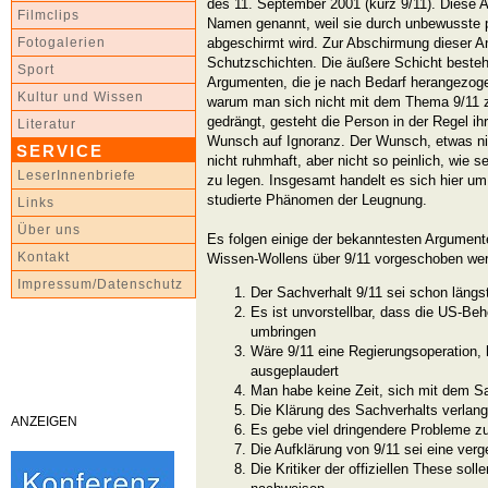
des 11. September 2001 (kurz 9/11). Diese A
Filmclips
Namen genannt, weil sie durch unbewusste
abgeschirmt wird. Zur Abschirmung dieser A
Fotogalerien
Schutzschichten. Die äußere Schicht besteht
Sport
Argumenten, die je nach Bedarf herangezoge
Kultur und Wissen
warum man sich nicht mit dem Thema 9/11 z
gedrängt, gesteht die Person in der Regel ih
Literatur
Wunsch auf Ignoranz. Der Wunsch, etwas nic
SERVICE
nicht ruhmhaft, aber nicht so peinlich, wie s
LeserInnenbriefe
zu legen. Insgesamt handelt es sich hier u
studierte Phänomen der Leugnung.
Links
Über uns
Es folgen einige der bekanntesten Argument
Kontakt
Wissen-Wollens über 9/11 vorgeschoben we
Impressum/Datenschutz
Der Sachverhalt 9/11 sei schon längs
Es ist unvorstellbar, dass die US-Beh
umbringen
Wäre 9/11 eine Regierungsoperation,
ausgeplaudert
Man habe keine Zeit, sich mit dem S
Die Klärung des Sachverhalts verlang
ANZEIGEN
Es gebe viel dringendere Probleme z
Die Aufklärung von 9/11 sei eine ve
Die Kritiker der offiziellen These soll