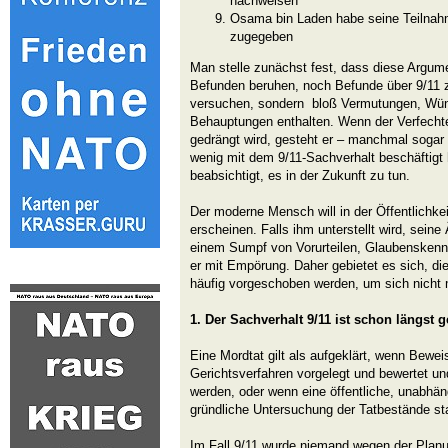
nachweisen
Osama bin Laden habe seine Teilnahm
zugegeben
Man stelle zunächst fest, dass diese Argume
Befunden beruhen, noch Befunde über 9/11 z
versuchen, sondern bloß Vermutungen, Wün
Behauptungen enthalten. Wenn der Verfecht
gedrängt wird, gesteht er – manchmal sogar 
wenig mit dem 9/11-Sachverhalt beschäftigt
beabsichtigt, es in der Zukunft zu tun.
Der moderne Mensch will in der Öffentlichkei
erscheinen. Falls ihm unterstellt wird, sei
einem Sumpf von Vorurteilen, Glaubenskennt
er mit Empörung. Daher gebietet es sich, di
häufig vorgeschoben werden, um sich nicht 
1. Der Sachverhalt 9/11 ist schon längst 
Eine Mordtat gilt als aufgeklärt, wenn Bewei
Gerichtsverfahren vorgelegt und bewertet un
werden, oder wenn eine öffentliche, unabhä
gründliche Untersuchung der Tatbestände st
Im Fall 9/11 wurde niemand wegen der Planu