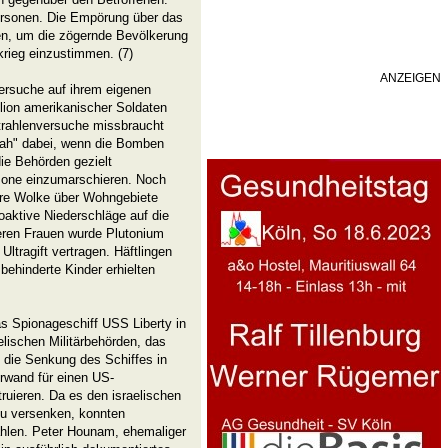
ersonen. Die Empörung über das
n, um die zögernde Bevölkerung
rieg einzustimmen. (7)
ANZEIGEN
ersuche auf ihrem eigenen
llion amerikanischer Soldaten
Strahlenversuche missbraucht
nah" dabei, wenn die Bomben
ie Behörden gezielt
nzone einzumarschieren. Noch
eare Wolke über Wohngebiete
oaktive Niederschläge auf die
eren Frauen wurde Plutonium
ltragift vertragen. Häftlingen
 behinderte Kinder erhielten
s Spionageschiff USS Liberty in
elischen Militärbehörden, das
 die Senkung des Schiffes in
rwand für einen US-
ruieren. Da es den israelischen
 zu versenken, konnten
ählen. Peter Hounam, ehemaliger