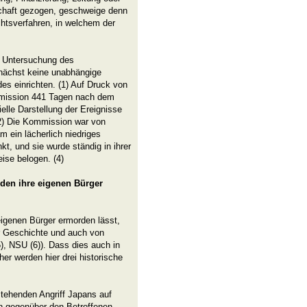
haft gezogen, geschweige denn
htsverfahren, in welchem der
e Untersuchung des
nächst keine unabhängige
 einrichten. (1) Auf Druck von
mmission 441 Tagen nach dem
elle Darstellung der Ereignisse
(2) Die Kommission war von
m ein lächerlich niedriges
t, und sie wurde ständig in ihrer
eise belogen. (4)
rden ihre eigenen Bürger
igenen Bürger ermorden lässt,
r Geschichte und auch von
), NSU (6)). Dass dies auch in
her werden hier drei historische
tehenden Angriff Japans auf
n gegenüber den Betroffenen.