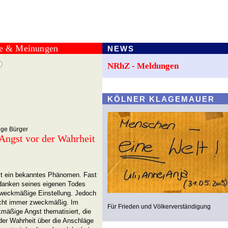
te & Meinungen
NEWS
NRhZ - Meldungen
KÖLNER KLAGEMAUER
ige Bürger
Angst vor der Wahrheit
ist ein bekanntes Phänomen. Fast
danken seines eigenen Todes
zweckmäßige Einstellung. Jedoch
nicht immer zweckmäßig. Im
Für Frieden und Völkerverständigung
mäßige Angst thematisiert, die
 der Wahrheit über die Anschläge