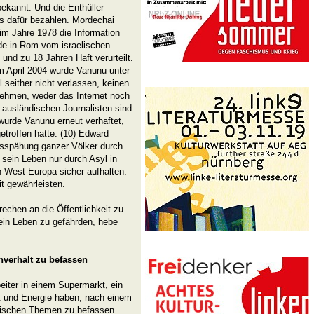
bekannt. Und die Enthüller
s dafür bezahlen. Mordechai
m Jahre 1978 die Information
rde in Rom vom israelischen
 und zu 18 Jahren Haft verurteilt.
im April 2004 wurde Vanunu unter
l seither nicht verlassen, keinen
nehmen, weder das Internet noch
 ausländischen Journalisten sind
wurde Vanunu erneut verhaftet,
getroffen hatte. (10) Edward
usspähung ganzer Völker durch
sein Leben nur durch Asyl in
n West-Europa sicher aufhalten.
t gewährleisten.
rechen an die Öffentlichkeit zu
sein Leben zu gefährden, hebe
hverhalt zu befassen
eiter in einem Supermarkt, ein
eit und Energie haben, nach einem
orischen Themen zu befassen.