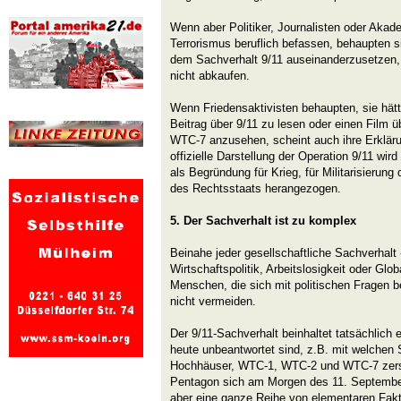
Wenn aber Politiker, Journalisten oder Akad
Terrorismus beruflich befassen, behaupten si
dem Sachverhalt 9/11 auseinanderzusetzen,
nicht abkaufen.
Wenn Friedensaktivisten behaupten, sie hätt
Beitrag über 9/11 zu lesen oder einen Fil
WTC-7 anzusehen, scheint auch ihre Erkläru
offizielle Darstellung der Operation 9/11 wi
als Begründung für Krieg, für Militarisierun
des Rechtsstaats herangezogen.
5. Der Sachverhalt ist zu komplex
Beinahe jeder gesellschaftliche Sachverhalt
Wirtschaftspolitik, Arbeitslosigkeit oder Glob
Menschen, die sich mit politischen Fragen 
nicht vermeiden.
Der 9/11-Sachverhalt beinhaltet tatsächlich 
heute unbeantwortet sind, z.B. mit welchen S
Hochhäuser, WTC-1, WTC-2 und WTC-7 zerst
Pentagon sich am Morgen des 11. September
aber eine ganze Reihe von elementaren Fakt