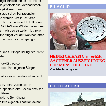
ngst wird selten als solche beim
 psychologische Mechanismen
FILMCLIP
ngst dienen zwei
 aus scheinbar rationalen
n werden, um zu erklären,
u befassen braucht. Falls dazu
r Nicht-Wissen-Wollen, also ihren
ht wissen zu wollen, ist zwar
eine Angst vor der Wahrheit offen
m das von Psychologen gut
e, die zur Begründung des Nicht-
HEINRICH HABIG ::: erhält
rden:
AACHENER AUSZEICHNUNG
t geklärt worden
FÜR MENSCHLICHKEIT
örden ihre eigenen Bürger
Von Arbeiterfotografie
 hätte das schon längst jemand
achverhalt zu befassen
FOTOGALERIE
e spezialisierte Fachkenntnisse
u lösen
rgebliche Bemühung
en ihre eigenen Theorien selbst