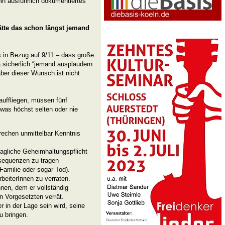
ein ausführlich dokumentiertes
ätte das schon längst jemand
 in Bezug auf 9/11 – dass große
 sicherlich “jemand ausplaudern
ber dieser Wunsch ist nicht
auffliegen, müssen fünf
 was höchst selten oder nie
rechen unmittelbar Kenntnis
ragliche Geheimhaltungspflicht
sequenzen zu tragen
Familie oder sogar Tod).
rbeiterInnen zu verraten.
nen, dem er vollständig
n Vorgesetzten verrät.
r in der Lage sein wird, seine
u bringen.