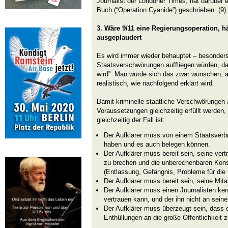
Journalist der Londoner Times, hat darüber 
Buch (“Operation Cyanide”) geschrieben. (9)
3. Wäre 9/11 eine Regierungsoperation, h
ausgeplaudert
Es wird immer wieder behauptet – besonders
Staatsverschwörungen auffliegen würden, da
wird”. Man würde sich das zwar wünschen, a
realistisch, wie nachfolgend erklärt wird.
Damit kriminelle staatliche Verschwörungen 
Voraussetzungen gleichzeitig erfüllt werden,
gleichzeitig der Fall ist:
Der Aufklärer muss von einem Staatsverb
haben und es auch belegen können.
Der Aufklärer muss bereit sein, seine vert
zu brechen und die unberechenbaren Kon
(Entlassung, Gefängnis, Probleme für die 
Der Aufklärer muss bereit sein, seine Mita
Der Aufklärer muss einen Journalisten ken
vertrauen kann, und der ihn nicht an seine
Der Aufklärer muss überzeugt sein, dass e
Enthüllungen an die große Öffentlichkeit z