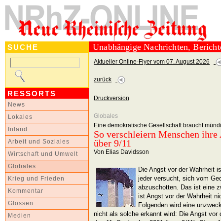
Unabhängige Nachrichten, Berich
SUCHE
Aktueller Online-Flyer vom 07. August 2026
zurück
RESSORTS
Druckversion
News
Globales
Lokales
Eine demokratische Gesellschaft braucht münd
Inland
So verschleiern Menschen ihre 
über 9/11
Arbeit und Soziales
Von Elias Davidsson
Wirtschaft und Umwelt
Globales
Die Angst vor der Wahrheit 
jeder versucht, sich vom Ge
Krieg und Frieden
abzuschotten. Das ist eine 
Kommentar
ist Angst vor der Wahrheit 
Glossen
Folgenden wird eine unzweck
nicht als solche erkannt wird: Die Angst vor
Medien