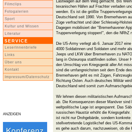
Lastwagen auf dem Weg gemacht. Bis Weihna
Filmclips
texanischen Häfen auf Frachter verladen un
werden. Es ist die größte Truppenverlegung
Fotogalerien
Deutschland seit 1990. Von Bremerhaven aus
Sport
Züge verfrachtet und über Schleswig-Holste
Kultur und Wissen
Dagegen mobilisiert der "Bremerhavener App
Truppenverlegung stoppen!", den die NRhZ 
Literatur
SERVICE
Die US-Army verlegt ab 6. Januar 2017 eine
LeserInnenbriefe
4000 Soldatinnen und Soldaten und mehr al
Jeeps und LKW über Bremerhaven zu NATO
Links
lang in Osteuropa stattfinden sollen. Unser 
Über uns
den Umschlag von Kriegsgerät aller Art miss
Kontakt
sind die umfangreichsten seit dem Ende des
Bremerhaven geht es mit Zügen, Fahrzeugko
Impressum/Datenschutz
Richtung Osten. Auch deutsches Militär wird
Deutschland wird somit zum Aufmarschgebie
Wir lehnen diesen militaristischen Aufmars
ab. Die Konsequenzen dieser Manöver sind 
weltpolitische Lage ist angespannt. Das Säb
russischen Haustür erhöht die Kriegsgefahr.
ANZEIGEN
ist nicht nur Drohgebärde, sondern konkrete
stellvertretende Logistikchef des US-Komm
es gehe auch darum, nachzuweisen, ob die K