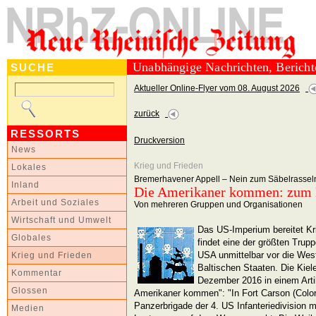
Unabhängige Nachrichten, Berich
SUCHE
Aktueller Online-Flyer vom 08. August 2026
zurück
RESSORTS
Druckversion
News
Krieg und Frieden
Lokales
Bremerhavener Appell – Nein zum Säbelrassel
Inland
Die Amerikaner kommen: zum 
Arbeit und Soziales
Von mehreren Gruppen und Organisationen
Wirtschaft und Umwelt
Das US-Imperium bereitet Kr
Globales
findet eine der größten Tru
USA unmittelbar vor die Wes
Krieg und Frieden
Baltischen Staaten. Die Kie
Kommentar
Dezember 2016 in einem Artik
Glossen
Amerikaner kommen": "In Fort Carson (Colora
Panzerbrigade der 4. US Infanteriedivision 
Medien