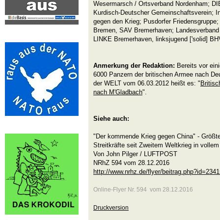
Wesermarsch / Ortsverband Nordenham; DI
Kurdisch-Deutscher Gemeinschaftsverein; In
gegen den Krieg; Pusdorfer Friedensgruppe; 
Bremen, SAV Bremerhaven; Landesverband li
LINKE Bremerhaven, linksjugend ['solid] B
Anmerkung der Redaktion:
Bereits vor ein
6000 Panzern der britischen Armee nach De
der WELT vom 06.03.2012 heißt es: "
Britis
nach M'Gladbach
".
Siehe auch:
"Der kommende Krieg gegen China" - Größte
Streitkräfte seit Zweitem Weltkrieg in volle
Von John Pilger / LUFTPOST
NRhZ 594 vom 28.12.2016
http://www.nrhz.de/flyer/beitrag.php?id=234
Online-Flyer Nr. 594 vom 28.12.2016
Druckversion