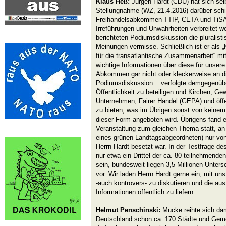
Klaus Heß:
Jürgen Hardt (CDU) hat sich selb
Stellungnahme (WZ, 21.4.2016) darüber schi
Freihandelsabkommen TTIP, CETA und TiSA 
Irreführungen und Unwahrheiten verbreitet w
berichteten Podiumsdiskussion die pluralistis
Meinungen vermisse. Schließlich ist er als 
für die transatlantische Zusammenarbeit“ mit
wichtige Informationen über diese für unse
Abkommen gar nicht oder kleckerweise an di
Podiumsdiskussion... verfolgte demgegenüber
Öffentlichkeit zu beteiligen und Kirchen, Ge
Unternehmen, Fairer Handel (GEPA) und öff
zu bieten, was im Übrigen sonst von keinem,
dieser Form angeboten wird. Übrigens fand 
Veranstaltung zum gleichen Thema statt, a
eines grünen Landtagsabgeordneten) nur von
Herrn Hardt besetzt war. In der Testfrage d
nur etwa ein Drittel der ca. 80 teilnehmende
sein, bundesweit liegen 3,5 Millionen Unter
vor. Wir laden Herrn Hardt gerne ein, mit u
-auch kontrovers- zu diskutieren und die aus
Informationen öffentlich zu liefern.
Helmut Penschinski:
Mucke reihte sich damit
Deutschland schon ca. 170 Städte und Geme