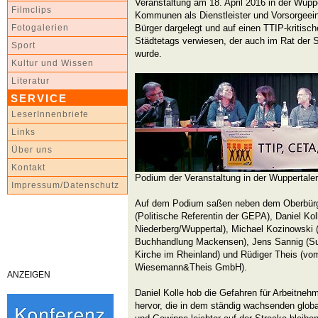
Veranstaltung am 18. April 2016 in der Wuppe
Filmclips
Kommunen als Dienstleister und Vorsorgeein
Bürger dargelegt und auf einen TTIP-kritis
Fotogalerien
Städtetags verwiesen, der auch im Rat der 
Sport
wurde.
Kultur und Wissen
Literatur
SERVICE
LeserInnenbriefe
Links
Über uns
Kontakt
Podium der Veranstaltung in der Wuppertaler
Impressum/Datenschutz
Auf dem Podium saßen neben dem Oberbürge
(Politische Referentin der GEPA), Daniel Kol
Niederberg/Wuppertal), Michael Kozinowski 
Buchhandlung Mackensen), Jens Sannig (Su
Kirche im Rheinland) und Rüdiger Theis (v
Wiesemann&Theis GmbH).
ANZEIGEN
Daniel Kolle hob die Gefahren für Arbeitneh
hervor, die in dem ständig wachsenden glo