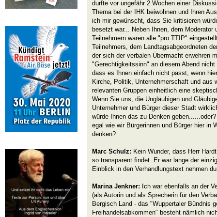
durfte vor ungefähr 2 Wochen einer Diskuss
Thema bei der IHK beiwohnen und Ihren Aus
ich mir gewünscht, dass Sie kritisieren wür
besetzt war... Neben Ihnen, dem Moderator 
Teilnehmern waren alle "pro TTIP" eingestel
Teilnehmers, dem Landtagsabgeordneten de
der sich der verbalen Übermacht erwehren mu
"Gerechtigkeitssinn" an diesem Abend nicht 
dass es Ihnen einfach nicht passt, wenn hie
Kirche, Politik, Unternehmerschaft und aus w
relevanten Gruppen einheitlich eine skeptis
Wenn Sie uns, die Ungläubigen und Gläubige
Unternehmer und Bürger dieser Stadt wirklich
würde Ihnen das zu Denken geben......oder? O
egal wie wir Bürgerinnen und Bürger hier in
denken?
Marc Schulz:
Kein Wunder, dass Herr Hardt 
so transparent findet. Er war lange der einz
Einblick in den Verhandlungstext nehmen dur
Marina Jenkner:
Ich war ebenfalls an der V
(als Autorin und als Sprecherin für den Verba
Bergisch Land - das "Wuppertaler Bündnis 
Freihandelsabkommen" besteht nämlich nich