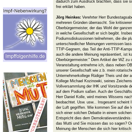
dadurch zum Ausdruck brachten, dass sie s
frei erklärt haben.
Jörg Heinkes:
Verehrter Herr Bundestagsabg
mehreren Gründen überrascht. Sie kritisieren
Oberbürgermeister, der das Wohl der ganzen 
in welche Gesellschaft er sich begibt. Insbes
Podiumsdiskussionen teilnehmen, die die plur
unterschiedlicher Meinungen vermissen lass
TTIP-Gegnern, das Teil der Anti-TTIP-Kampa
auch die andere Meinung repräsentiert, ist k
Oberbürgermeister." Dem Artikel der WZ zu 
Veranstaltung entnehme ich, dass neben OB
unserer Gesellschaft wie z.b. mein rotarisc
Unternehmerkollege Rüdiger Theis und der a
Kollege Michael Kozinowki, seines Zeichens
Vollversammlung der IHK und Vorsitzende 
auf dem Podium saßen. Auch der Geschäftsf
Herr Daniel Kolle, wird meines Wissens nac
beobachtet. Usw. usw... Insgesamt scheint I
der Luft gegriffen. Wie kommen Sie auf die 
sich einer solchen Debatte in einem solchen 
Entspricht dies dem Demokratieverständnis
das Mutti und Sie müssen das so sagen? Ode
Meinung der Menschen die sich hier kritisc