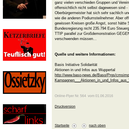
ganz vielen verschieden Gruppen und Vereinen
offensichtlich nicht selbst dagewesen sind - 
Oberbürgermeister hat sich sehr sachlich un
wie die anderen Podiumsteilnehmer. Aber of
gewissen Kreisen große Angst, sonst hätte S
Bundesregierung nicht 235.794 Euro Steuerg
TTIP parallel zur Großdemonstration GEGEN
verschwenden müssen…
Quelle und weitere Informationen:
Basis Initiative Solidarität
Aktionen in und Infos aus Wuppertal
http://www.baso-news.de/Baso/Prgs/cmsimpl
Kampagnen___Aktionen_in_und_Infos_aus_
Online-Flyer Nr. 564 vom 01.06.2016
Druckversion
Startseite
nach oben