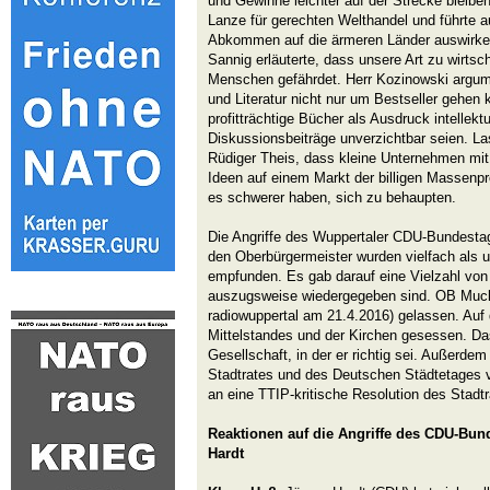
und Gewinne leichter auf der Strecke bleiben
Lanze für gerechten Welthandel und führte a
Abkommen auf die ärmeren Länder auswirke
Sannig erläuterte, dass unsere Art zu wirts
Menschen gefährdet. Herr Kozinowski argumen
und Literatur nicht nur um Bestseller gehen
profitträchtige Bücher als Ausdruck intellekt
Diskussionsbeiträge unverzichtbar seien. La
Rüdiger Theis, dass kleine Unternehmen mit
Ideen auf einem Markt der billigen Massenpr
es schwerer haben, sich zu behaupten.
Die Angriffe des Wuppertaler CDU-Bundesta
den Oberbürgermeister wurden vielfach als 
empfunden. Es gab darauf eine Vielzahl von
auszugsweise wiedergegeben sind. OB Mucke
radiowuppertal am 21.4.2016) gelassen. Auf
Mittelstandes und der Kirchen gesessen. Da
Gesellschaft, in der er richtig sei. Außerdem
Stadtrates und des Deutschen Städtetages v
an eine TTIP-kritische Resolution des Stadt
Reaktionen auf die Angriffe des CDU-Bu
Hardt