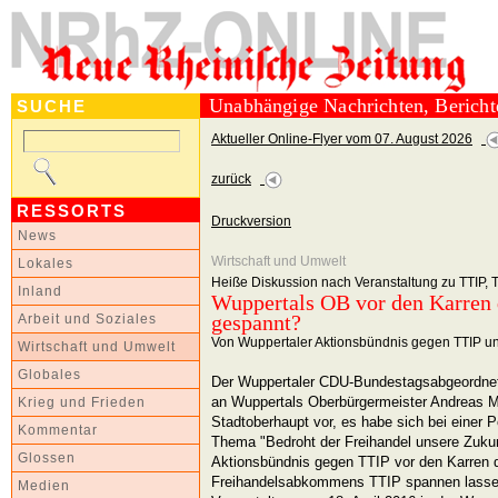
Unabhängige Nachrichten, Berich
SUCHE
Aktueller Online-Flyer vom 07. August 2026
zurück
RESSORTS
Druckversion
News
Wirtschaft und Umwelt
Lokales
Heiße Diskussion nach Veranstaltung zu TTIP,
Inland
Wuppertals OB vor den Karren
gespannt?
Arbeit und Soziales
Von Wuppertaler Aktionsbündnis gegen TTIP un
Wirtschaft und Umwelt
Globales
Der Wuppertaler CDU-Bundestagsabgeordnete
an Wuppertals Oberbürgermeister Andreas M
Krieg und Frieden
Stadtoberhaupt vor, es habe sich bei einer
Kommentar
Thema "Bedroht der Freihandel unsere Zuku
Glossen
Aktionsbündnis gegen TTIP vor den Karren 
Freihandelsabkommens TTIP spannen lassen
Medien