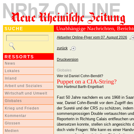
Unabhängige Nachrichten, Berich
SUCHE
Aktueller Online-Flyer vom 07. August 2026
zurück
RESSORTS
Druckversion
News
Globales
Lokales
Wer ist Daniel Cohn-Bendit?
Inland
Puppet on a CIA-String?
Arbeit und Soziales
Von Hartmut Barth-Engelbart
Wirtschaft und Umwelt
Fast 50 Jahre nachdem es uns 1968 in Saa
Globales
war, Daniel Cohn-Bendit vor dem Zugriff de
der Sureté und der CRS zu schützen, indem w
Krieg und Frieden
sommersprossigen Double vertauschten und 
Kommentar
Reporterin in Richtung Calais entfleuchen u
Glossen
übersetzen konnte, stellen sich angesichts 
doch viele Fragen: Wie kann es einer Handvo
Medien