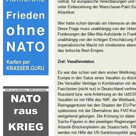
vertrat, für europäische Vereinbarungen und
unter Einbeziehung der Warschauer-Pakt-Staa
Atlantiker.
Wer hatte schon damals ein Interesse an d
Diese Frage muss unabhängig von der Unters
Forderungen der 68er-Mai-Aufstände in Frank
unabhängig von der richtigen Einschätzung F
imperialistische Macht mit mindestens eben
das britische Rest-Empire.
Ziel: Vasallenstatus
Es war das schon seit dem ersten Weltkrieg 
Europa in den Satus eines Vasallen zu drück
Die Versailler Verträge in Kombination mit d
Faschisten (nicht nur) in Deutschland verhi
Russland bzw. eine Anlehnung an die UdSS
Vasallen ist mit Hilfe des IWF, der Weltban
Ratingagenturen bei den Staaten der EU-Perip
spätestens mit der Übernahme des FIAT-Kon
weitgehend gelungen. Die Krönung ist dabei 
Sachs-Figuren in den jeweiligen Regierungen
Atlantik-Brückenpfeilern als Staatschef
werden mit Hilfe der US-Sanktionspolitik ge