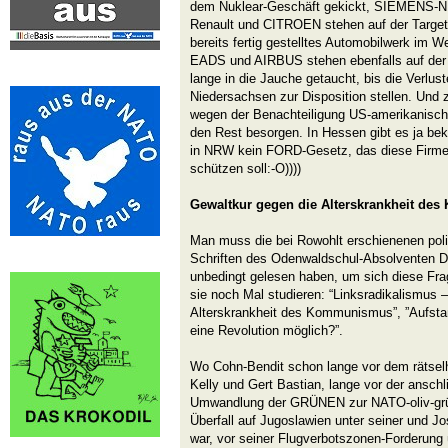
dem Nuklear-Geschäft gekickt, SIEMENS-N
Renault und CITROEN stehen auf der Targetli
bereits fertig gestelltes Automobilwerk im We
EADS und AIRBUS stehen ebenfalls auf der 
lange in die Jauche getaucht, bis die Verlu
Niedersachsen zur Disposition stellen. Und
wegen der Benachteiligung US-amerikanisch
den Rest besorgen. In Hessen gibt es ja be
in NRW kein FORD-Gesetz, das diese Firmen
schützen soll:-O))))
Gewaltkur gegen die Alterskrankheit d
Man muss die bei Rowohlt erschienenen poli
Schriften des Odenwaldschul-Absolventen Da
unbedingt gelesen haben, um sich diese Frag
sie noch Mal studieren: “Linksradikalismus 
Alterskrankheit des Kommunismus”, ”Aufstand
eine Revolution möglich?”.
Wo Cohn-Bendit schon lange vor dem rätselh
Kelly und Gert Bastian, lange vor der ansch
Umwandlung der GRÜNEN zur NATO-oliv-grü
Überfall auf Jugoslawien unter seiner und J
war, vor seiner Flugverbotszonen-Forderung 