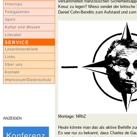
versammelten französischen Sicherheitsappa
Filmclips
Kreuz zu legen? Wieso sendet der britische
Daniel Cohn-Bendits zum Aufstand und zum 
Fotogalerien
Sport
Kultur und Wissen
Literatur
SERVICE
LeserInnenbriefe
Links
Über uns
Kontakt
Impressum/Datenschutz
Montage: NRhZ
ANZEIGEN
Heute könnte man das als aktive Beihilfe 
Es war nur zu bekannt, dass Charles de Gau