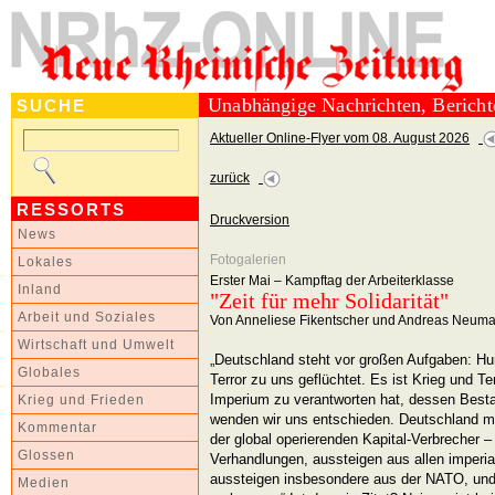
Unabhängige Nachrichten, Berich
SUCHE
Aktueller Online-Flyer vom 08. August 2026
zurück
RESSORTS
Druckversion
News
Fotogalerien
Lokales
Erster Mai – Kampftag der Arbeiterklasse
Inland
"Zeit für mehr Solidarität"
Arbeit und Soziales
Von Anneliese Fikentscher und Andreas Neum
Wirtschaft und Umwelt
„Deutschland steht vor großen Aufgaben: Hu
Globales
Terror zu uns geflüchtet. Es ist Krieg und Ter
Imperium zu verantworten hat, dessen Besta
Krieg und Frieden
wenden wir uns entschieden. Deutschland 
Kommentar
der global operierenden Kapital-Verbrecher 
Glossen
Verhandlungen, aussteigen aus allen imperia
aussteigen insbesondere aus der NATO, un
Medien