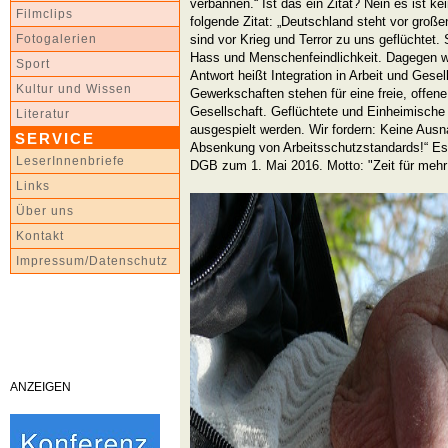
verbannen.“ Ist das ein Zitat? Nein es ist ke
Filmclips
folgende Zitat: „Deutschland steht vor groß
sind vor Krieg und Terror zu uns geflüchtet. Si
Fotogalerien
Hass und Menschenfeindlichkeit. Dagegen w
Sport
Antwort heißt Integration in Arbeit und Gese
Kultur und Wissen
Gewerkschaften stehen für eine freie, offen
Gesellschaft. Geflüchtete und Einheimische
Literatur
ausgespielt werden. Wir fordern: Keine Aus
SERVICE
Absenkung von Arbeitsschutzstandards!“ Es 
LeserInnenbriefe
DGB zum 1. Mai 2016. Motto: "Zeit für mehr S
Links
Über uns
Kontakt
Impressum/Datenschutz
ANZEIGEN