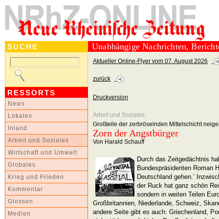
Unabhängige Nachrichten, Berich
SUCHE
Aktueller Online-Flyer vom 07. August 2026
zurück
RESSORTS
Druckversion
News
Arbeit und Soziales
Lokales
Großteile der zerbröselnden Mittelschicht neig
Inland
Zorn der Angstbürger
Arbeit und Soziales
Von Harald Schauff
Wirtschaft und Umwelt
Durch das Zeitgedächtnis hal
Globales
Bundespräsidenten Roman He
Deutschland gehen.’ Inzwisc
Krieg und Frieden
der Ruck hat ganz schön Rech
Kommentar
sondern in weiten Teilen Eur
Glossen
Großbritannien, Niederlande, Schweiz, Skand
andere Seite gibt es auch: Griechenland, Por
Medien