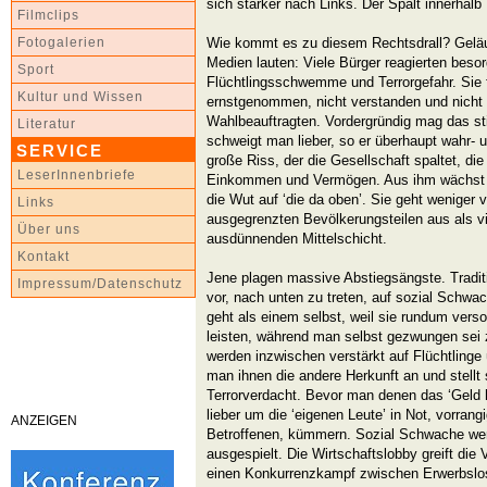
sich stärker nach Links. Der Spalt innerhalb 
Filmclips
Wie kommt es zu diesem Rechtsdrall? Geläuf
Fotogalerien
Medien lauten: Viele Bürger reagierten besor
Sport
Flüchtlingsschwemme und Terrorgefahr. Sie fü
Kultur und Wissen
ernstgenommen, nicht verstanden und nicht 
Wahlbeauftragten. Vordergründig mag das s
Literatur
schweigt man lieber, so er überhaupt wahr-
SERVICE
große Riss, der die Gesellschaft spaltet, di
LeserInnenbriefe
Einkommen und Vermögen. Aus ihm wächst d
die Wut auf ‘die da oben’. Sie geht weniger
Links
ausgegrenzten Bevölkerungsteilen aus als v
Über uns
ausdünnenden Mittelschicht.
Kontakt
Jene plagen massive Abstiegsängste. Traditi
Impressum/Datenschutz
vor, nach unten zu treten, auf sozial Schwa
geht als einem selbst, weil sie rundum vers
leisten, während man selbst gezwungen sei 
werden inzwischen verstärkt auf Flüchtlinge 
man ihnen die andere Herkunft an und stellt 
Terrorverdacht. Bevor man denen das ‘Geld h
lieber um die ‘eigenen Leute’ in Not, vorran
ANZEIGEN
Betroffenen, kümmern. Sozial Schwache wer
ausgespielt. Die Wirtschaftslobby greift die
einen Konkurrenzkampf zwischen Erwerbslose