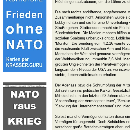
Flüchtlingen aufzubauen, um die Löhne zu d
Die nach rechts abdriftende, angefressene Mi
Zusammenhänge nicht. Ansonsten würde sich
Lobby richten und sie für eine Umverteilung
Straße gehen. Stattdessen macht sie Flücht
Sündenböcken. Die Medien mahnen hilflos u
sozialen Spaltung unberücksichtigt. Löblic
‘Monitor’. Die Sendung vom 4.2.16 warnte v
die wachsende Kluft zwischen Arm und Reich 
Menschen der Welt sind genauso vermögend
der Weltbevölkerung, immerhin 3,6 Mrd. Men
größten Ungleichheiten der Privatvermögen i
langsam dem Niveau der USA an, wo inzwisc
siebte, Lebensmittelmarken erhalten.
Der Aderlass bzw. die Schrumpfung der Mittel
Jahrzehnten ins politische Kalkül. Gesetzl
Mittelschicht in den letzten 20 Jahren stärke
‘Abschaffung der Vermögenssteuer’, ‘Senkun
‘Senkung der Unternehmenssteuer’ und ‘niedr
Selbst manche Vermögende halten diese ein
Vermögen für ungerecht. Doch Schäubles n
verschont große Betriebsvermögen eher und