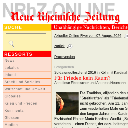
Unabhängige Nachrichten, Berich
SUCHE
Aktueller Online-Flyer vom 07. August 2026
zurück
RESSORTS
Druckversion
News
Fotogalerien
Lokales
Soldatengottesdienst 2016 in Köln mit Kardinal 
Inland
Für Frieden kein Raum?
Arbeit und Soziales
Anneliese Fikentscher und Andreas Neumann
Wirtschaft und Umwelt
Die Tradition, alljährlich de
Globales
"Streitkräften" als "Friedens
nicht gebrochen. Am 21. Jan
Krieg und Frieden
zum wiederholten Male ein So
Kommentar
den langen Jahren mit Kardi
Glossen
Erzbischof Rainer Maria Kardinal Woelki. „S
verrichten... einen Dienst, der dazu beitra
Medien