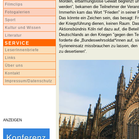
Morden, erbarmungslose Gewalt begrenzt u
Filmclips
werden“, bekamen die Teilnehmer der Veran
Immerhin kam das Wort "Frieden" in seiner P
Fotogalerien
Das könnte ein Zeichen sein, das besagt: Fr
Sport
der Kriegsführung dienen, keinen Raum. Das 
Kultur und Wissen
Aktionsbündnis Köln rief dazu auf, die Betei
Deutschlands an den Kriegen "gegen den Ter
Literatur
forderte die „Bundeswehrsoldat*innen auf, sic
SERVICE
Syrieneinsatz missbrauchen zu lassen, den 
LeserInnenbriefe
zu desertieren“.
Links
Über uns
Kontakt
Impressum/Datenschutz
ANZEIGEN