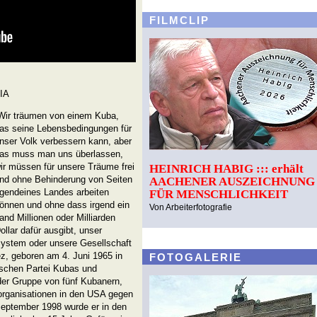
FILMCLIP
IA
Wir träumen von einem Kuba,
as seine Lebensbedingungen für
nser Volk verbessern kann, aber
as muss man uns überlassen,
ir müssen für unsere Träume frei
HEINRICH HABIG ::: erhält
nd ohne Behinderung von Seiten
AACHENER AUSZEICHNUNG
rgendeines Landes arbeiten
FÜR MENSCHLICHKEIT
önnen und ohne dass irgend ein
Von Arbeiterfotografie
and Millionen oder Milliarden
ollar dafür ausgibt, unser
ystem oder unsere Gesellschaft
z, geboren am 4. Juni 1965 in
FOTOGALERIE
ischen Partei Kubas und
der Gruppe von fünf Kubanern,
rorganisationen in den USA gegen
eptember 1998 wurde er in den