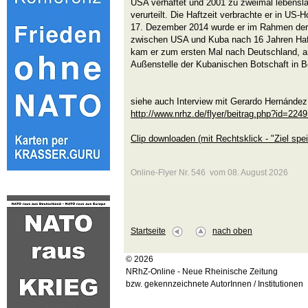
USA verhaftet und 2001 zu zweimal lebenslä
verurteilt. Die Haftzeit verbrachte er in US
17. Dezember 2014 wurde er im Rahmen d
zwischen USA und Kuba nach 16 Jahren Haft
kam er zum ersten Mal nach Deutschland, a
Außenstelle der Kubanischen Botschaft in B
siehe auch Interview mit Gerardo Hernández
http://www.nrhz.de/flyer/beitrag.php?id=224
Clip downloaden (mit Rechtsklick - "Ziel spei
Online-Flyer Nr. 546 vom 08. August 2026
Startseite
nach oben
© 2026
NRhZ-Online - Neue Rheinische Zeitung
bzw. gekennzeichnete AutorInnen / Institutionen