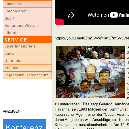
Filmclips
Fotogalerien
Sport
Kultur und Wissen
Literatur
https://youtu.be/tC7mSVvW4IAtC7mSVvW4
SERVICE
LeserInnenbriefe
„
d
Links
u
Über uns
d
w
Kontakt
u
Impressum/Datenschutz
i
k
L
D
S
zu untergraben.“ Das sagt Gerardo Hernánde
Havanna, seit 1993 Mitglied der Kommunist
ANZEIGEN
kubanischer Agent, einer der "Cuban Five", 
deren Aufgabe es war, Anschläge, die Terro
Kuba planten, auszukundschaften. Am 12. S