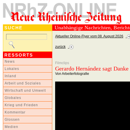
Unabhängige Nachrichten, Berich
SUCHE
Aktueller Online-Flyer vom 08. August 2026
zurück
RESSORTS
News
Filmclips
Gerardo Hernández sagt Danke
Lokales
Von Arbeiterfotografie
Inland
Arbeit und Soziales
Wirtschaft und Umwelt
Globales
Krieg und Frieden
Kommentar
Glossen
Medien