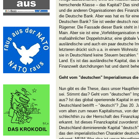
herrschende Klasse – das Kapital? Das sin
und die anderen Organisationen des Finanzk
die Deutsche Bank. Aber was hat es für eine
Deutschen Bank? Sie ist weder deutsch noc
Rügemer. Die Fassade dieser Bank steht in 
Main. Aber sie ist eine „Vorfeldorganisation
mafiaähnlicher Doppelstruktur, eine globale V
ausländische und auch ein paar deutsche In
letzteren drückt sich u.a. in einem Wohnsitz 
sie in Deutschland keine Steuern bezahlen.“
Land. Es ist das ausländische Kapital, das 
Finanzwelt durchdrungen hat und damit behe
Geht vom "deutschen" Imperialismus die
Nun gibt es die These, dass unser Hauptfei
sei. Stimmt das? Geht vom "deutschen" Imp
aus? Ist das global operierende Kapital in er
Deutschland betrifft – "deutsch"? „Das 20. 
vom alten zum neuen Kapitalismus, von der 
schlechthin zu der Herrschaft des Finanzkap
erkannt. Ist dieses Finanzkapital zuvorderst
Deutschland dominierende Kapital "deutsch"?
das den imperialistischen Charakter deutsch
erkannt: NEIN! Wer also ist unser Hauptfeind