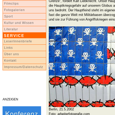
Grenze“, fordert Karl Liebknecht. Unser Haupt
Filmclips
die Hauptkriegsgefahr auf unserem Globus a
uns bedroht. Der Hauptfeind steht im eigene
Fotogalerien
fast die ganze Welt mit Militärbasen überzo
Sport
und sie zur Führung von Angriffskriegen ein
Kultur und Wissen
Literatur
SERVICE
LeserInnenbriefe
Links
Über uns
Kontakt
Impressum/Datenschutz
ANZEIGEN
Berlin, 21.5.2002
Foto: arbeiterfotografie.com