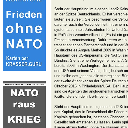
Steht der Hauptfeind im eigenen Land? Keine 
an der Spitze Deutschlands. Er hat versch
lauten sie zurzeit. Sie beschwören die Ver
darunter auch die Verbundenheit mit einem r
systematisch seit Jahrzehnten für Unterdrü
in Palästina verantwortlich ist. „Es ist ein
Freiheit in Verantwortung. Dafür treten wir in
transatlantischen Partnerschaft und in der 
So drückte es Angela Merkel 2009 in Washing
Hauptarm des US-Imperiums, die NATO, sei „v
Bündnis. Sie ist eine Wertegemeinschaft“. 
bereits 2006 in Washington. Die „transatlant
den USA und seinem Vasall, die „deutsch-am
und bleibe das „essenzielle strategische Bü
der zweite Atlantiker an der Spitze Deutsc
Oktober 2015 in Philadelphia/USA. Der Haup
sind die Agenten der anglo-amerikanischen M
Kräfte, die sich dem US-Imperium verkauft 
Steht der Hauptfeind im eigenen Land? Keine 
das Kapital, das in Deutschland die Fäden z
Kapitals gebrochen ist, bestehen Chancen, e
Gesellschaft entstehen zu lassen. Lenin spr
Kriege abzuschaffen, ohne die Klassen abzu