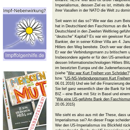
Imperialismus, dessen Ziel es ist, mittels d
ihrer Vasallen in der NATO die Welt zu domin
Seit wann ist das so? Wie war das zum Beis
hat in Deutschland den Faschismus an die 
Deutschland in den Zweiten Weltkrieg geführt
"deutsche" Kapital? Es war ein gewisser Kurt
Bankier, der in seiner Kölner Villa am 4. J
Hitlers den Weg bereitete. Doch wer war die
Er war der Verbindungsmann zu britischem 
Insbesondere agierte er für den US-amerika
dessen Informationstechnologien Hitlers Bli
im besetzten Europa und die Judenerfassu
(siehe "
Wer war Kurt Freiherr von Schröder?
bzw. "
US-NS-Verbindungsmann Kurt Freiherr
06.01.2016) Und wie lief die Finanzierung d
Sie lief ganz wesentlich über die Bank für I
BIZ – eine Bank mit Sitz in Basel und einem
"
Wie eine US-geführte Bank den Faschismus
20.05.2015)
Wie sieht es also aus mit der These, dass u
Imperialismus sei? An dieser Frage scheiden 
Wer den US-Imperialismus ins Blickfeld rückt