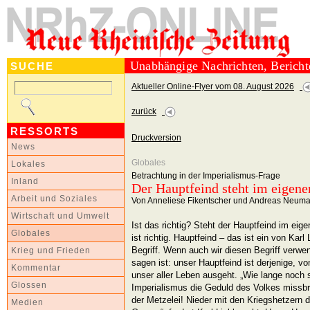
Unabhängige Nachrichten, Berich
SUCHE
Aktueller Online-Flyer vom 08. August 2026
zurück
RESSORTS
Druckversion
News
Globales
Lokales
Betrachtung in der Imperialismus-Frage
Inland
Der Hauptfeind steht im eigen
Arbeit und Soziales
Von Anneliese Fikentscher und Andreas Neum
Wirtschaft und Umwelt
Ist das richtig? Steht der Hauptfeind im eig
Globales
ist richtig. Hauptfeind – das ist ein von Kar
Begriff. Wenn auch wir diesen Begriff verwen
Krieg und Frieden
sagen ist: unser Hauptfeind ist derjenige, 
Kommentar
unser aller Leben ausgeht. „Wie lange noch 
Glossen
Imperialismus die Geduld des Volkes miss
der Metzelei! Nieder mit den Kriegshetzern d
Medien