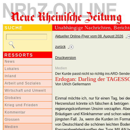
Unabhängige Nachrichten, Berich
SUCHE
Aktueller Online-Flyer vom 08. August 2026
zurück
RESSORTS
Druckversion
News
Medien
Lokales
Der Kurde passt nicht so richtig ins ARD-Sen
Inland
Erdogan: Darling der TAGES
Arbeit und Soziales
Von Ulrich Gellermann
Wirtschaft und Umwelt
Einmal möchte ich, nur für einen Tag, bei
Globales
Herzenslust könnte ich fälschen & betrügen
Krieg und Frieden
regierungskonformen Unsinn verzapfen. Abe
Kommentar
Bräutigam und Klinkhammer und schon wäre 
jüngsten Fall. Ja, wenn die Kurden im Form
Glossen
von Deutschland die schönen leichten Bode
Medien
Panzerabwehrlenkwaffen des Typs MILAN 