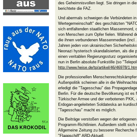
des Geheimnisvollen liegt. Sie dringen in die
berichtete die FAZ.
Und abermals schweigen die Verbündeten in 
Wertegemeinschaft" des geschätzten "NATO
sich entfaltenden staatlichen Massenmord, d
von Menschen zum Opfer fielen. Während de
die ihnen verbundenen Massenmedien (incl.
Jahren jeden von ukrainischen Sicherheits
Neonazi hysterisch skandalisierten, als die 
einen veritablen Regierungssturz organisierte
nun in Berlin absolute Funkstille (so "Telepo
http://www.heise.de/tp/artikel/46/46978/1.ht
Die professionellen Menschenrechtskämpfer
Außenpolitik scheinen alle in die Weihnachts
erledigt die "Tagesschau" das Propagandages
Berlin. Für die deutsche Bevölkerung ist es
Türkischer Armee und der verbotenen PKK, 
Erdogan-angeleiteten Soldateska an kurdische
"Tagesschau" macht es möglich.
Die Beiträge verstoßen wegen der erlogene
Programm-Richtlinien. Außerdem stellt sich 
Allgemeine Zeitung zu besserer Recherche fä
"Flaggschiff" ARD-Aktuell.