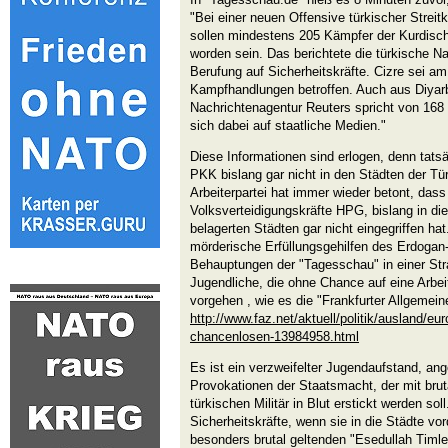
"Bei einer neuen Offensive türkischer Strei
sollen mindestens 205 Kämpfer der Kurdisch
worden sein. Das berichtete die türkische N
Berufung auf Sicherheitskräfte. Cizre sei a
Kampfhandlungen betroffen. Auch aus Diyarb
Nachrichtenagentur Reuters spricht von 168
sich dabei auf staatliche Medien."
Diese Informationen sind erlogen, denn tatsä
PKK bislang gar nicht in den Städten der Tü
Arbeiterpartei hat immer wieder betont, dass 
Volksverteidigungskräfte HPG, bislang in d
belagerten Städten gar nicht eingegriffen hat
mörderische Erfüllungsgehilfen des Erdoga
Behauptungen der "Tagesschau" in einer Str
Jugendliche, die ohne Chance auf eine Arbei
vorgehen , wie es die "Frankfurter Allgemeine
http://www.faz.net/aktuell/politik/ausland/eur
chancenlosen-13984958.html
Es ist ein verzweifelter Jugendaufstand, an
Provokationen der Staatsmacht, der mit brut
türkischen Militär in Blut erstickt werden sol
Sicherheitskräfte, wenn sie in die Städte vor
besonders brutal geltenden "Esedullah Timle