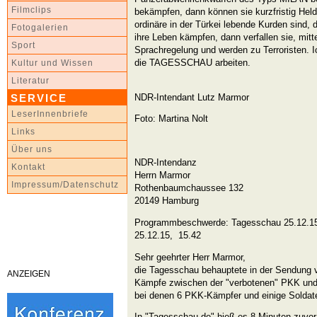
Filmclips
bekämpfen, dann können sie kurzfristig Hel
ordinäre in der Türkei lebende Kurden sind, 
Fotogalerien
ihre Leben kämpfen, dann verfallen sie, mit
Sport
Sprachregelung und werden zu Terroristen. Ich
die TAGESSCHAU arbeiten.
Kultur und Wissen
Literatur
NDR-Intendant Lutz Marmor
SERVICE
LeserInnenbriefe
Foto: Martina Nolt
Links
Über uns
NDR-Intendanz
Kontakt
Herrn Marmor
Impressum/Datenschutz
Rothenbaumchaussee 132
20149 Hamburg
Programmbeschwerde: Tagesschau 25.12.15
25.12.15,
15.42
Sehr geehrter Herr Marmor,
die Tagesschau behauptete in der Sendung 
ANZEIGEN
Kämpfe zwischen der "verbotenen" PKK und
bei denen 6 PKK-Kämpfer und einige Soldate
In "Tagesschau.de" hieß es 8 Minuten zuvor