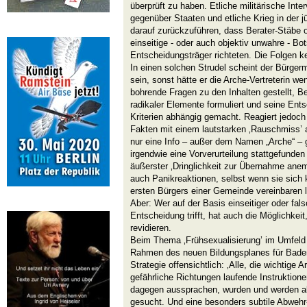
überprüft zu haben. Etliche militärische Int
gegenüber Staaten und etliche Krieg in der 
darauf zurückzuführen, dass Berater-Stäbe o
einseitige - oder auch objektiv unwahre - Bo
Entscheidungsträger richteten. Die Folgen ke
In einen solchen Strudel scheint der Bürger
sein, sonst hätte er die Arche-Vertreterin wen
bohrende Fragen zu den Inhalten gestellt, 
radikaler Elemente formuliert und seine Ent
Kriterien abhängig gemacht. Reagiert jedoc
Fakten mit einem lautstarken ‚Rauschmiss’ 
nur eine Info – außer dem Namen „Arche“ –
irgendwie eine Vorverurteilung stattgefunde
äußerster ‚Dringlichkeit zur Übernahme ane
auch Panikreaktionen, selbst wenn sie sich 
ersten Bürgers einer Gemeinde vereinbaren 
Aber: Wer auf der Basis einseitiger oder fal
Entscheidung trifft, hat auch die Möglichkei
revidieren.
Beim Thema ‚Frühsexualisierung’ im Umfeld 
Rahmen des neuen Bildungsplanes für Bade
Strategie offensichtlich: ‚Alle, die wichtige
gefährliche Richtungen laufende Instruktione
dagegen aussprachen, wurden und werden als
gesucht. Und eine besonders subtile Abwehr