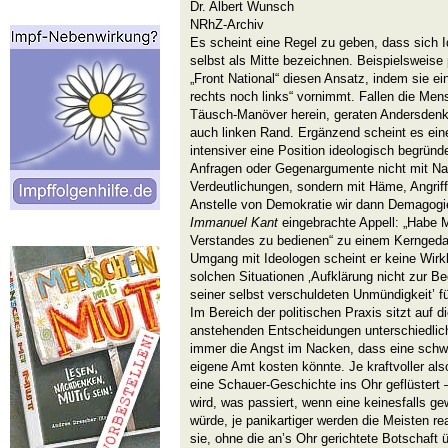
Dr. Albert Wunsch
NRhZ-Archiv
Es scheint eine Regel zu geben, dass sich Ide
selbst als Mitte bezeichnen. Beispielsweise 
„Front National“ diesen Ansatz, indem sie e
rechts noch links“ vornimmt. Fallen die Men
Täusch-Manöver herein, geraten Andersdenk
auch linken Rand. Ergänzend scheint es eine
intensiver eine Position ideologisch begründet
Anfragen oder Gegenargumente nicht mit Na
Verdeutlichungen, sondern mit Häme, Angriff
Anstelle von Demokratie wir dann Demagogie
Immanuel Kant
eingebrachte Appell: „Habe M
Verstandes zu bedienen“ zu einem Kerngeda
Umgang mit Ideologen scheint er keine Wirk
solchen Situationen ‚Aufklärung nicht zur 
seiner selbst verschuldeten Unmündigkeit’ f
Im Bereich der politischen Praxis sitzt auf 
anstehenden Entscheidungen unterschiedlich
immer die Angst im Nacken, dass eine sch
eigene Amt kosten könnte. Je kraftvoller also
eine Schauer-Geschichte ins Ohr geflüstert – 
wird, was passiert, wenn eine keinesfalls ge
würde, je panikartiger werden die Meisten re
sie, ohne die an’s Ohr gerichtete Botschaft 