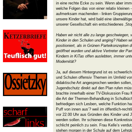
in eine rechte Ecke zu sein. Wenn aber im
welche Folgen das von einer relativ kleinen 
aufmerksam machenden - linken Gruppierung
unsere Kinder hat, wird bald eine überwältig
unserer Gesellschaft ein entschiedenes ‚Sto
Haben wir nicht alle zu lange geschwiegen,
Kinder in den Schulen und anging? Haben wir
positioniert, als in Grünen Parteikonzepten 
geöffnet wurden und aktive Vertreter der Part
Kindern
in KiTas offen auslebten, immer unt
Modernität?
Ja, auf diesem Hintergrund ist es schwerlich
und Schulen offensiv Themen im Umfeld von 
didaktische Art angesprochen werden sollen,
Jugendschutz direkt auf den Plan rufen müsst
brachte innerhalb einer TV-Diskussion Frau
die Art der Themen-Behandlung in Schulbücher
befriedigen sich Lesben, welche Funktion ha
Puff von innen aus’? weil im öffentlich-rec
vor 22.00 Uhr aus Gründen des Kinder und 
werden sollen. Ihr schienen diese Konkretis
schlicht peinlich zu sein. Frau Kelle’s verd
stehen morgen in der Schule auf dem Lehrpla