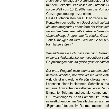
Auch der ehemalige
SPD-Generalsekretär Ola
mit dem Leitsatz: "Wir wollen die
Lufthoheit
so die Welt vom 10.11.2002, um das Vorhabe
Ganztagsbetreuung anzuheizen.
Da die
Protagonisten der LGBT-Szene also i
Kontakten der restlichen Gesellschaft
aufokt
die staatstragende Lebensform der klassisch
versuchen heterosexuelle Partnerschaften i
Umerziehungs-Programme für Kinder. Ganz i
Satz zurückgeführt wird:
"Wer die Gesellscha
Familie zerstören!"
Wie erklären sie sich, dass die nach Tolera
intolerant Andersdenkenden gegenüber sind
Gruppierungen eine so große gesellschaftlic
Der erste Frageteil wäre einmal wissenschaf
herauszuarbeiten, wie groß dieser ‚laute Ante
wirklich ist und welche Persönlichkeitsmerk
Lebenden’ einen intoleranten ‚Schreihals’ mac
um eine Konzentration
selbstverliebter Zei
Empathie, Toleranz und soziale Kompetenz b
US-Psychologe W. Keith Campbell im Rahm
in westlich-modernen Gesellschaften als Tre
„
Egomanen“ fasste
. Im Rahmen meiner – tei