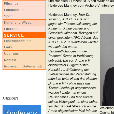
und Hochschul-Dozent Dr. Albert Wunsch a
Filmclips
Heiderose Manthey vom Arche e.V. interview
Fotogalerien
Heiderose Manthey:
Herr Dr.
Sport
Wunsch, ARCHE setzt sich
Kultur und Wissen
gegen die Frühsexualisierung der
Kinder im Kindergarten- und
Literatur
Grundschulalter ein. Bezogen auf
SERVICE
einen geplanten INFO-Abend, des
LeserInnenbriefe
ARCHE e.V. in Waldbronn wurden
wir nach den ersten
Links
Veröffentlichungen mit der
Über uns
"rechten" Szene in Verbindung
Kontakt
gebracht. Ein von Arche e.V.
eingeleiteter Bürgermeister-
Impressum/Datenschutz
Kontakt zur Erläuterung der
Zielsetzungen der Veranstaltung
mündete beim Hören des Namens
„Arche e.V.“ - ohne dass das
Thema überhaupt angesprochen
werden konnte – in einem
Rausschmiss und fand vorerst
ANZEIGEN
seinen Höhenpunkt in einer schon
vor dem Kontakt-Versuch an die
Waldbron
Arche abgeschickte Mail-Info mit
Quelle:
h