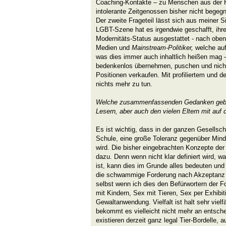
Coaching-Kontakte – zu Menschen aus der 
intolerante Zeitgenossen bisher nicht begegn
Der zweite Frageteil lässt sich aus meiner S
LGBT-Szene hat es irgendwie geschafft, ihr
Modernitäts-Status ausgestattet - nach ob
Medien und
Mainstream-Politiker,
welche auf
was dies immer auch inhaltlich heißen mag 
bedenkenlos übernehmen, puschen und nicht
Positionen verkaufen. Mit profiliertem und
nichts mehr zu tun.
Welche zusammenfassenden Gedanken gebe
Lesern, aber auch den vielen Eltern mit auf
Es ist wichtig, dass in der ganzen Gesellsch
Schule, eine große Toleranz gegenüber Mind
wird. Die bisher eingebrachten Konzepte der „
dazu. Denn w
enn nicht klar definiert wird, w
ist, kann dies im Grunde alles bedeuten und a
die schwammige Forderung nach Akzeptanz se
selbst wenn ich dies den Befürwortern der Fo
mit Kindern, Sex mit Tieren, Sex per Exhibit
Gewaltanwendung. Vielfalt ist halt sehr viel
bekommt es vielleicht nicht mehr an entsch
existieren derzeit ganz legal Tier-Bordelle, a