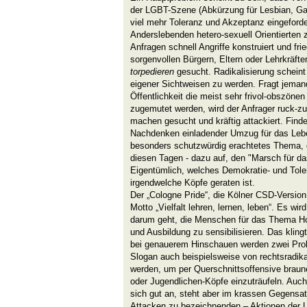
der
LGBT-Szene (Abkürzung für Lesbian, Ga
viel mehr Toleranz und Akzeptanz eingeforder
Anderslebenden hetero-sexuell Orientierten
Anfragen schnell Angriffe konstruiert und fr
sorgenvollen Bürgern, Eltern oder Lehrkräfte
torpedieren
gesucht. Radikalisierung schein
eigener Sichtweisen zu werden. Fragt jemand
Öffentlichkeit die meist sehr frivol-obszöne
zugemutet werden, wird der Anfrager ruck-
machen gesucht und kräftig attackiert. Finde
Nachdenken einladender Umzug für das Leben
besonders schutzwürdig erachtetes Thema, d
diesen Tagen - dazu auf, den "Marsch für da
Eigentümlich, welches Demokratie- und Tole
irgendwelche Köpfe geraten ist.
Der „Cologne Pride“, die Kölner CSD-Versio
Motto „Vielfalt lehren, lernen, leben“. Es wir
darum geht, die Menschen für das Thema H
und Ausbildung zu sensibilisieren. Das klingt
bei genauerem Hinschauen werden zwei Prob
Slogan auch beispielsweise von
rechtsradik
werden, um per Querschnittsoffensive braune 
oder Jugendlichen-Köpfe einzuträufeln. Auch d
sich gut an, steht aber im krassen Gegensat
Attacken zu bezeichnenden – Aktionen der