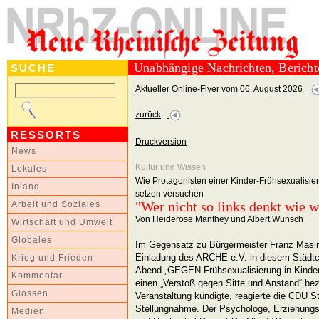
Unabhängige Nachrichten, Berich
SUCHE
Aktueller Online-Flyer vom 06. August 2026
zurück
RESSORTS
Druckversion
News
Kultur und Wissen
Lokales
Wie Protagonisten einer Kinder-Frühsexualisie
Inland
setzen versuchen
"Wer nicht so links denkt wie wi
Arbeit und Soziales
Von Heiderose Manthey und Albert Wunsch
Wirtschaft und Umwelt
Globales
Im Gegensatz zu Bürgermeister Franz Masin
Einladung des ARCHE e.V. in diesem Städt
Krieg und Frieden
Abend „GEGEN Frühsexualisierung in Kinder
Kommentar
einen „Verstoß gegen Sitte und Anstand“ b
Glossen
Veranstaltung kündigte, reagierte die CDU St
Stellungnahme. Der Psychologe, Erziehungsw
Medien