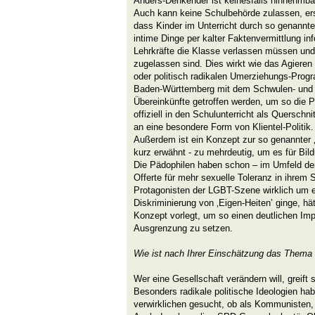
Anders-Denkender ist keinesfalls hinnehmba
Auch kann keine Schulbehörde zulassen, erst
dass Kinder im Unterricht durch so genannte
intime Dinge per kalter Faktenvermittlung in
Lehrkräfte die Klasse verlassen müssen und 
zugelassen sind. Dies wirkt wie das Agier
oder politisch radikalen Umerziehungs-Pro
Baden-Württemberg mit dem Schwulen- und 
Übereinkünfte getroffen werden, um so die P
offiziell in den Schulunterricht als Querschn
an eine besondere Form von Klientel-Politik.
Außerdem ist ein Konzept zur so genannter ‚S
kurz erwähnt - zu mehrdeutig, um es für Bi
Die Pädophilen haben schon – im Umfeld der 
Offerte für mehr sexuelle Toleranz in ihrem 
Protagonisten der LGBT-Szene wirklich um e
Diskriminierung von ‚Eigen-Heiten’ ginge, hä
Konzept vorlegt, um so einen deutlichen Impu
Ausgrenzung zu setzen.
Wie ist nach Ihrer Einschätzung das Thema 
Wer eine Gesellschaft verändern will, greift
Besonders radikale politische Ideologien ha
verwirklichen gesucht, ob als Kommunisten, 