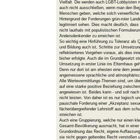
Vielfalt. Die werden auch LGBT-Lobbyisten n
auch nicht ausschließen, wenn man den Begrif
Menschen geben, welche solch verwerfliche 
Hintergrund der Forderungen grün-roter Lan
legitimiert sehen. Dies macht deutlich, dass
nicht lauthals mit populistischen Formulieru
Andersdenkender zu erreichen ist.
So wichtig eine Hinführung zu Toleranz als 
und Bildung auch ist, Schritte zur Umsetzun
reflektierteres Vorgehen voraus, als dies inn
bisher erfolgte. Auch die im Grundgesetzt s
Umsetzung in erster Linie ins Elternhaus ge
Denn nur dort ist am ehesten eine dem jewe
angemessene sprachliche und atmosphärisc
Alle Wertevermittlungs-Themen sind, um ü
auf eine starke positive Beziehung zwisch
angewiesen ist. Beides kann - und soll nach
nicht leisten. Von daher ist es nur logisch 
pauschale Forderung einer „Akzeptanz sexuelle
fächerübergreifender Lehrstoff aus dem schu
streichen ist.
Auch eine Gruppierung, welche nur einen kle
Gesamt-Bevölkerung ausmacht, hat in einer f
Grundordnung das Recht, eigene Auffassunge
sie nicht gegen geltendes Recht verstoßen