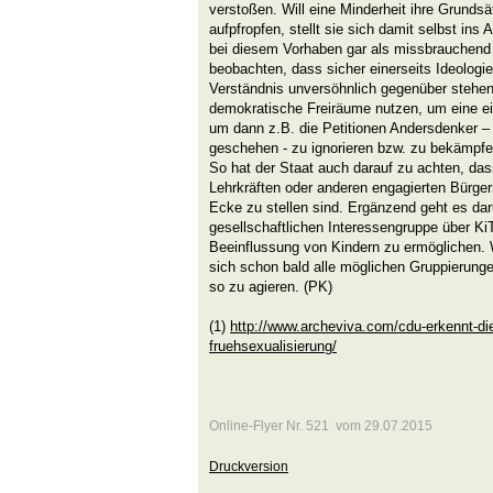
verstoßen. Will eine Minderheit ihre Grunds
aufpfropfen, stellt sie sich damit selbst ins 
bei diesem Vorhaben gar als missbrauchend u
beobachten, dass sicher einerseits Ideologi
Verständnis unversöhnlich gegenüber stehen
demokratische Freiräume nutzen, um eine e
um dann z.B. die Petitionen Andersdenker –
geschehen - zu ignorieren bzw. zu bekämpfe
So hat der Staat auch darauf zu achten, da
Lehrkräften oder anderen engagierten Bürgern
Ecke zu stellen sind. Ergänzend geht es dar
gesellschaftlichen Interessengruppe über K
Beeinflussung von Kindern zu ermöglichen. W
sich schon bald alle möglichen Gruppierunge
so zu agieren. (PK)
(1)
http://www.archeviva.com/cdu-erkennt-die
fruehsexualisierung/
Online-Flyer Nr. 521 vom 29.07.2015
Druckversion