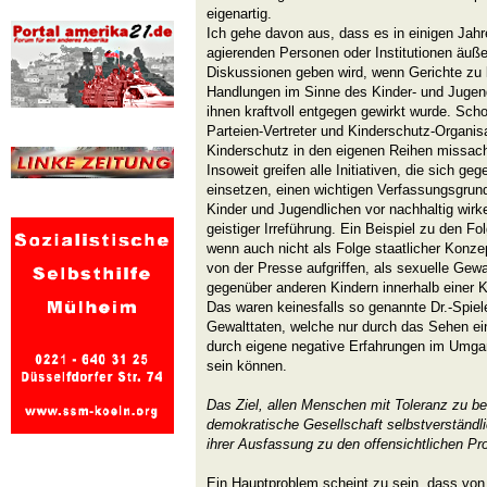
eigenartig.
Ich gehe davon aus, dass es in einigen Jahr
agierenden Personen oder Institutionen äußer
Diskussionen geben wird, wenn Gerichte zu 
Handlungen im Sinne des Kinder- und Jugen
ihnen kraftvoll entgegen gewirkt wurde. Sch
Parteien-Vertreter und Kinderschutz-Organis
Kinderschutz in den eigenen Reihen missach
Insoweit greifen alle Initiativen, die sich ge
einsetzen, einen wichtigen Verfassungsgrun
Kinder und Jugendlichen vor nachhaltig wir
geistiger Irreführung. Ein Beispiel zu den Fo
wenn auch nicht als Folge staatlicher Konze
von der Presse aufgriffen, als sexuelle Gew
gegenüber anderen Kindern innerhalb einer K
Das waren keinesfalls so genannte Dr.-Spiel
Gewalttaten, welche nur durch das Sehen ein
durch eigene negative Erfahrungen im Umg
sein können.
Das Ziel, allen Menschen mit Toleranz zu b
demokratische Gesellschaft selbstverständl
ihrer Ausfassung zu den offensichtlichen P
Ein Hauptproblem scheint zu sein, dass von