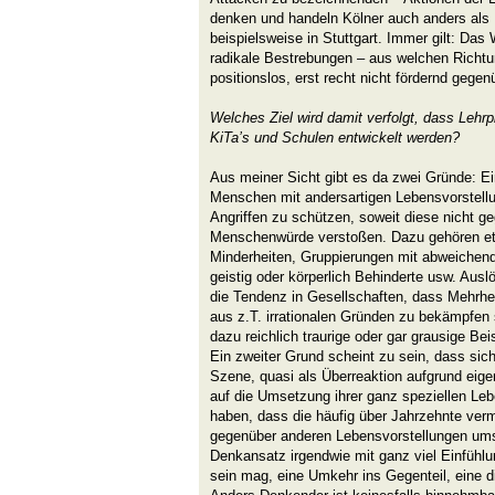
denken und handeln Kölner auch anders al
beispielsweise in Stuttgart. Immer gilt:
Das W
radikale Bestrebungen – aus welchen Rich
positionslos, erst recht nicht fördernd gege
Welches Ziel wird damit verfolgt, dass Lehrpl
KiTa’s und Schulen entwickelt werden?
Aus meiner Sicht gibt es da zwei Gründe: Ei
Menschen mit andersartigen Lebensvorstell
Angriffen zu schützen, soweit diese nicht g
Menschenwürde verstoßen. Dazu gehören eth
Minderheiten, Gruppierungen mit abweichend
geistig oder körperlich Behinderte usw. Ausl
die Tendenz in Gesellschaften, dass Mehrhei
aus z.T. irrationalen Gründen zu bekämpfen 
dazu reichlich traurige oder gar grausige Bei
Ein zweiter Grund scheint zu sein, dass si
Szene, quasi als Überreaktion aufgrund eigen
auf die Umsetzung ihrer ganz speziellen Leb
haben, dass die häufig über Jahrzehnte vermi
gegenüber anderen Lebensvorstellungen ums
Denkansatz irgendwie mit ganz viel Einfühl
sein mag, eine Umkehr ins Gegenteil, eine 