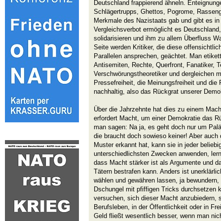
Deutschland frappierend ähneln. Enteignunge
Schlägertrupps, Ghettos, Pogrome, Rasseng
Merkmale des Nazistaats gab und gibt es in 
Vergleichsverbot ermöglicht es Deutschland,
solidarisieren und ihm zu allem Überfluss Wa
Seite werden Kritiker, die diese offensichtl
Parallelen ansprechen, geächtet. Man etikettie
Antisemiten, Rechte, Querfront, Fanatiker, Te
Verschwörungstheoretiker und dergleichen m
Pressefreiheit, die Meinungsfreiheit und die
nachhaltig, also das Rückgrat unserer Demok
Über die Jahrzehnte hat dies zu einem Mach
erfordert Macht, um einer Demokratie das R
man sagen: Na ja, es geht doch nur um Palä
die braucht doch sowieso keiner! Aber auch d
Muster erkannt hat, kann sie in jeder belieb
unterschiedlichsten Zwecken anwenden, lern
dass Macht stärker ist als Argumente und d
Tätern bestrafen kann. Anders ist unerklärlic
wählen und gewähren lassen, ja bewundern, d
Dschungel mit pfiffigen Tricks durchsetze
versuchen, sich dieser Macht anzubiedern, se
Berufsleben, in der Öffentlichkeit oder in Fr
Geld fließt wesentlich besser, wenn man nic