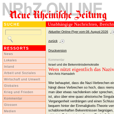
Unabhängige Nachrichten, Berich
SUCHE
Aktueller Online-Flyer vom 08. August 2026
zurück
RESSORTS
Druckversion
News
Kommentar
Lokales
Israel und die Bekenntnisdemokratie
Inland
Wem nützt eigentlich das Naziv
Arbeit und Soziales
Von Anis Hamadeh
Wirtschaft und Umwelt
Wer behauptet, dass die Nazi-Verbrechen ein
Globales
hängt diese Verbrechen so hoch, dass niem
man über etwas nachdenken oder sprechen, d
Krieg und Frieden
ist, also über eine quasi ahistorische Singu
Kommentar
Vergangenheit verdrängen und einen Schlusss
Glossen
bequem hinter der Einmaligkeits-Theorie ver
schablonenhaften Bekenntnissen begnügen, w
Medien