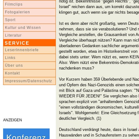
nötig ist. Bekenntnisse "gegen Rechts", "ge
Filmclips
Israel" reichen dann aus, um korrekt dazust
klingen gut, auch wenn sie gar nichts besag
Fotogalerien
Sport
Ist es denn aber nicht großartig, wenn Deuts
Kultur und Wissen
nehmen, dass sie sie verabsolutieren? Und rel
Vergleiche anstellen, die Grausamkeit von
Literatur
Vergleiche überhaupt nützen? Kann man nich
SERVICE
überladenen Gedanken sachlicher argumentie
LeserInnenbriefe
gestellt worden, etwa im Historikerstreit vo
dabei stets unter: Wem nützt es, wenn KEI
Links
Also: Wem nützt eine Bekenntnis-Demokratie
Über uns
nachdenken muss?
Kontakt
Vor Kurzem haben 359 Überlebende und N
Impressum/Datenschutz
und Opfern des Nazi-Genozids einen solchen 
mit Blick auf Gaza und Palästina sagten: "'
WIEDER FÜR JEDEN!" Sie verglichen also Is
sprachen explizit von "anhaltendem Genozid
"einen vollständigen ökonomischen, kulture
Israels". Wohlgemerkt: Eine Gleichsetzung fa
deutlicher Vergleich. (1)
ANZEIGEN
Deutschland verdrängt heute, dass in Israel 
Hauswänden und in Schaufenstern zu sehen 