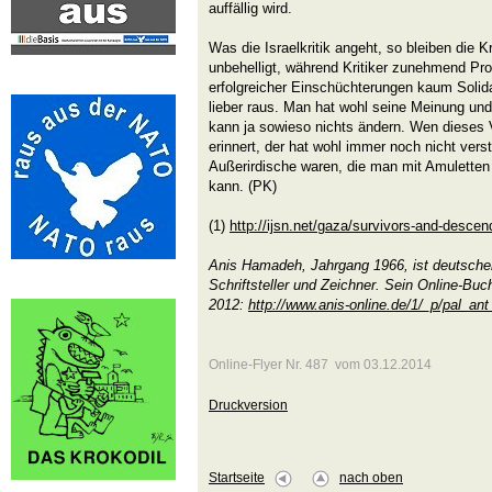
auffällig wird.
Was die Israelkritik angeht, so bleiben die 
unbehelligt, während Kritiker zunehmend P
erfolgreicher Einschüchterungen kaum Solida
lieber raus. Man hat wohl seine Meinung un
kann ja sowieso nichts ändern. Wen dieses V
erinnert, der hat wohl immer noch nicht vers
Außerirdische waren, die man mit Amuletten
kann. (PK)
(1)
http://ijsn.net/gaza/survivors-and-descend
Anis Hamadeh, Jahrgang 1966, ist deutscher
Schriftsteller und Zeichner. Sein Online-Buc
2012:
http://www.anis-online.de/1/_p/pal_ant
Online-Flyer Nr. 487 vom 03.12.2014
Druckversion
Startseite
nach oben