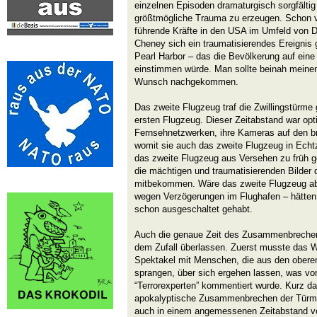
einzelnen Episoden dramaturgisch sorgfälti
größtmögliche Trauma zu erzeugen. Schon vo
führende Kräfte in den USA im Umfeld von 
Cheney sich ein traumatisierendes Ereignis
Pearl Harbor – das die Bevölkerung auf eine
einstimmen würde. Man sollte beinah mein
Wunsch nachgekommen.
Das zweite Flugzeug traf die Zwillingstürm
ersten Flugzeug. Dieser Zeitabstand war opt
Fernsehnetzwerken, ihre Kameras auf den b
womit sie auch das zweite Flugzeug in Echt
das zweite Flugzeug aus Versehen zu früh g
die mächtigen und traumatisierenden Bilder 
mitbekommen. Wäre das zweite Flugzeug ab
wegen Verzögerungen im Flughafen – hätten 
schon ausgeschaltet gehabt.
Auch die genaue Zeit des Zusammenbrechens
dem Zufall überlassen. Zuerst musste das 
Spektakel mit Menschen, die aus den ober
sprangen, über sich ergehen lassen, was von
“Terrorexperten” kommentiert wurde. Kurz d
apokalyptische Zusammenbrechen der Türme
auch in einem angemessenen Zeitabstand v