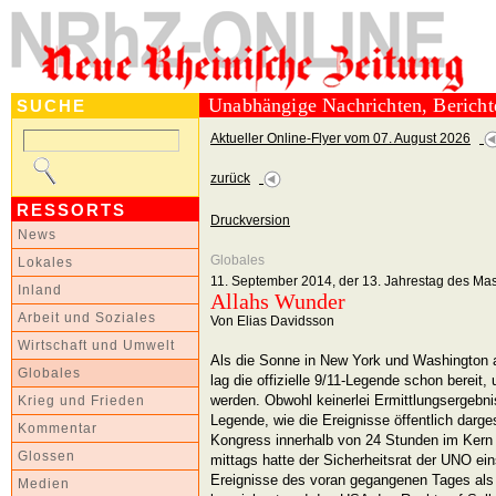
Unabhängige Nachrichten, Berich
SUCHE
Aktueller Online-Flyer vom 07. August 2026
zurück
RESSORTS
Druckversion
News
Globales
Lokales
11. September 2014, der 13. Jahrestag des M
Inland
Allahs Wunder
Arbeit und Soziales
Von Elias Davidsson
Wirtschaft und Umwelt
Als die Sonne in New York und Washington 
Globales
lag die offizielle 9/11-Legende schon bereit,
werden. Obwohl keinerlei Ermittlungsergebni
Krieg und Frieden
Legende, wie die Ereignisse öffentlich darge
Kommentar
Kongress innerhalb von 24 Stunden im Kern 
Glossen
mittags hatte der Sicherheitsrat der UNO ei
Ereignisse des voran gegangenen Tages als “
Medien