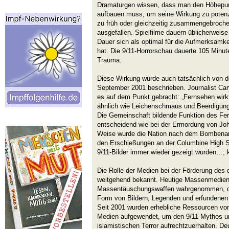
Dramaturgen wissen, dass man den Höhepunk
aufbauen muss, um seine Wirkung zu potenz
zu früh oder gleichzeitig zusammengebrochen
ausgefallen. Spielfilme dauern üblicherweise
Dauer sich als optimal für die Aufmerksamke
hat. Die 9/11-Horrorschau dauerte 105 Minut
Trauma.
Diese Wirkung wurde auch tatsächlich von 
September 2001 beschrieben. Journalist Car
es auf dem Punkt gebracht: „Fernsehen wirkt
ähnlich wie Leichenschmaus und Beerdigunge
Die Gemeinschaft bildende Funktion des Fer
entscheidend wie bei der Ermordung von John
Weise wurde die Nation nach dem Bombena
den Erschießungen an der Columbine High Sch
9/11-Bilder immer wieder gezeigt wurden…, k
Die Rolle der Medien bei der Förderung des o
weitgehend bekannt. Heutige Massenmedie
Massentäuschungswaffen wahrgenommen, die 
Form von Bildern, Legenden und erfundenen
Seit 2001 wurden erhebliche Ressourcen vo
Medien aufgewendet, um den 9/11-Mythos u
islamistischen Terror aufrechtzuerhalten. D