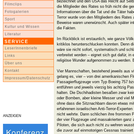
bezeichnet und den USA das Recht auf Selbs
Filmclips
die Mitglieder des Rates so früh nicht die ge
Informationen über die Tat und die Täter ha
Fotogalerien
Terror wurde von den Mitgliedern des Rates a
Sport
Beweise waren unerwünscht. Auch später inte
Kultur und Wissen
die Fakten.
Literatur
Im Rückblick ist erstaunlich, wie ganze Völk
SERVICE
kritiklos herunterschlucken konnten. Denn die
LeserInnenbriefe
wäre sie nicht sofort, systematisch und schl
verbreitet worden – eignet sich gut dafür, in
Links
religiöse Wunder aufgenommen zu werden. 
Über uns
Kontakt
Vier Mannschaften, bestehend jeweils aus vi
gelang es, vier – von drei amerikanischen Fl
Impressum/Datenschutz
Passagierflugzeuge vom Typ Boeing 757 bzw.
entführen und jeweils vierzig bis achtzig P
halten. Die Dschihadisten besaßen zwar ke
oder Bomben, aber kleine Messer und viel Mu
ohne dass die Sitznachbarn davon etwas mi
erfahrenen israelischen Anti-Terror-Experte
nicht wehrte. Dann schlichen ihre frommen P
ANZEIGEN
der vier Flugzeuge und massakrierten ganz a
Piloten, die sich auch nicht zu wehren wusst
die zuvor auf einmotorigen Cessnas trainiert