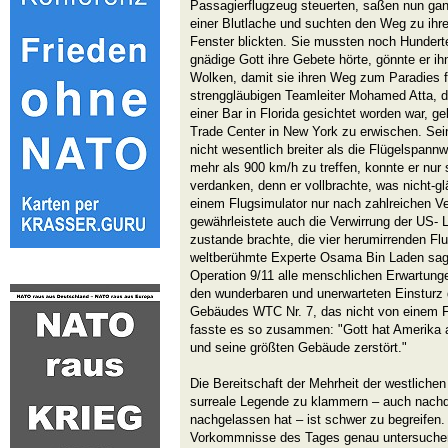
Passagierflugzeug steuerten, saßen nun ga
einer Blutlache und suchten den Weg zu ihr
Fenster blickten. Sie mussten noch Hunderte
gnädige Gott ihre Gebete hörte, gönnte er i
Wolken, damit sie ihren Weg zum Paradies f
strenggläubigen Teamleiter Mohamed Atta, de
einer Bar in Florida gesichtet worden war, 
Trade Center in New York zu erwischen. Sei
nicht wesentlich breiter als die Flügelspann
mehr als 900 km/h zu treffen, konnte er nur
verdanken, denn er vollbrachte, was nicht-gl
einem Flugsimulator nur nach zahlreichen Ve
gewährleistete auch die Verwirrung der US- L
zustande brachte, die vier herumirrenden F
weltberühmte Experte Osama Bin Laden sagt
Operation 9/11 alle menschlichen Erwartunge
den wunderbaren und unerwarteten Einsturz 
Gebäudes WTC Nr. 7, das nicht von einem F
fasste es so zusammen: "Gott hat Amerika an
und seine größten Gebäude zerstört."
Die Bereitschaft der Mehrheit der westlichen
surreale Legende zu klammern – auch nach
nachgelassen hat – ist schwer zu begreifen.
Vorkommnisse des Tages genau untersuchen,