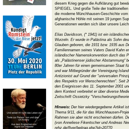
diesem Krieg gegen die Aufklärung gut bew
SPIEGEL. Und große Teile der traditionelle
die moderne Münchhausen-Geschichte vom b
afghanische Höhle mit seinen 19 jungen Su
Generationen werden sich über unsere Leich
Elias Davidsson, (* 1941) ist ein isländisc
Wurzeln. Er wurde in Palästina als Sohn deu
Glauben geboren, die 1931 bzw. 1935 aus De
Familiennamen seines Vaters David Kahn er
isländischer Namenskonvention durch das P
als „Palästinenser jüdischer Abstammung“ be
80er Jahren für einen gemeinsamen Staat für
und war Mitbegründer der Vereinigung Island-
Antizionist auf Grund der "universalen Prin
des Respekts vor Menschenrechten". Seit 2
den Ereignissen des 11. September 2001 un
dem Kontext verbreitet er über diverse Medie
Zeitschrift Ossietzky "Verschwörungstheori
HInweis:
Der hier wiedergegebene Artikel is
Thema 9/11, die für das Münchhausen-Projek
Rahmen sie aber nicht erscheinen dürfen. De
(von Anneliese Fikentscher und Andreas Neu
nrhz.de/flyer/beitrag.php?id=20770