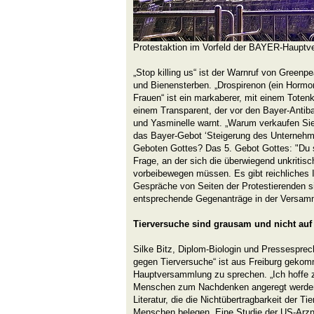
Protestaktion im Vorfeld der BAYER-Haupt
„Stop killing us“ ist der Warnruf von Greenp
und Bienensterben. „Drospirenon (ein Hormon
Frauen“ ist ein markaberer, mit einem Toten
einem Transparent, der vor den Bayer-Antiba
und Yasminelle warnt. „Warum verkaufen Sie
das Bayer-Gebot ‘Steigerung des Unternehm
Geboten Gottes? Das 5. Gebot Gottes: "Du sol
Frage, an der sich die überwiegend unkritis
vorbeibewegen müssen. Es gibt reichliches 
Gespräche von Seiten der Protestierenden 
entsprechende Gegenanträge in der Versamm
Tierversuche sind grausam und nicht au
Silke Bitz, Diplom-Biologin und Pressesprech
gegen Tierversuche“ ist aus Freiburg gekom
Hauptversammlung zu sprechen. „Ich hoffe z
Menschen zum Nachdenken angeregt werden
Literatur, die die Nichtübertragbarkeit der T
Menschen belegen. Eine Studie der US-Arzne