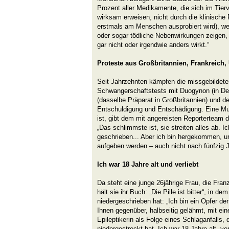
Prozent aller Medikamente, die sich im Tier
wirksam erweisen, nicht durch die klinisch
erstmals am Menschen ausprobiert wird), w
oder sogar tödliche Nebenwirkungen zeigen,
gar nicht oder irgendwie anders wirkt.“
Proteste aus Großbritannien, Frankreich, 
Seit Jahrzehnten kämpfen die missgebildete
Schwangerschaftstests mit Duogynon (in De
(dasselbe Präparat in Großbritannien) und 
Entschuldigung und Entschädigung. Eine Mut
ist, gibt dem mit angereisten Reporterteam d
„Das schlimmste ist, sie streiten alles ab. I
geschrieben... Aber ich bin hergekommen, u
aufgeben werden – auch nicht nach fünfzig J
Ich war 18 Jahre alt und verliebt
Da steht eine junge 26jährige Frau, die Fran
hält sie ihr Buch: „Die Pille ist bitter“, in de
niedergeschrieben hat: „Ich bin ein Opfer der 
Ihnen gegenüber, halbseitig gelähmt, mit ei
Epileptikerin als Folge eines Schlaganfalls,
niedergestreckt hat. Ich war 18 Jahre alt, ver