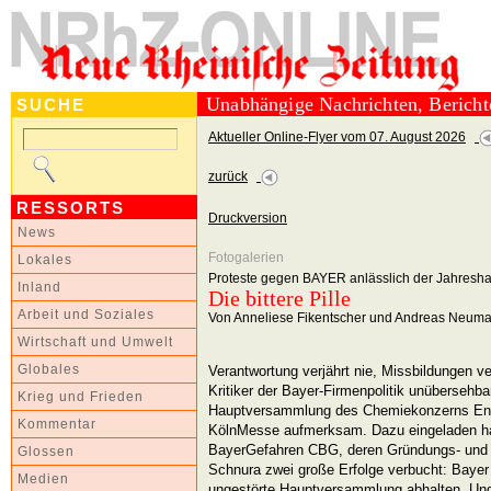
Unabhängige Nachrichten, Berich
SUCHE
Aktueller Online-Flyer vom 07. August 2026
zurück
RESSORTS
Druckversion
News
Fotogalerien
Lokales
Proteste gegen BAYER anlässlich der Jahresh
Inland
Die bittere Pille
Arbeit und Soziales
Von Anneliese Fikentscher und Andreas Neum
Wirtschaft und Umwelt
Verantwortung verjährt nie, Missbildungen v
Globales
Kritiker der Bayer-Firmenpolitik unübersehba
Krieg und Frieden
Hauptversammlung des Chemiekonzerns Ende
Kommentar
KölnMesse aufmerksam. Dazu eingeladen hat
BayerGefahren CBG, deren Gründungs- und V
Glossen
Schnura zwei große Erfolge verbucht: Bayer
Medien
ungestörte Hauptversammlung abhalten. Und