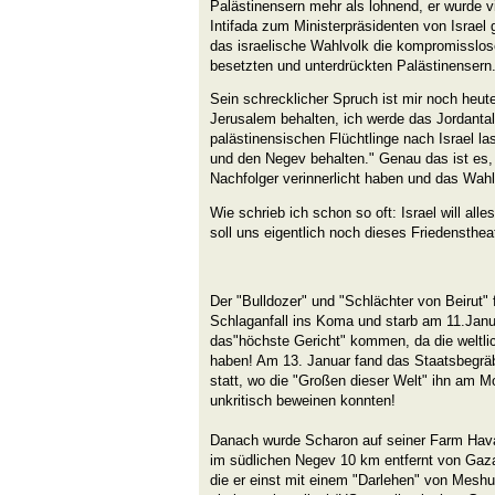
Palästinensern mehr als lohnend, er wurde 
Intifada zum Ministerpräsidenten von Israel 
das israelische Wahlvolk die kompromisslo
besetzten und unterdrückten Palästinensern
Sein schrecklicher Spruch ist mir noch heute
Jerusalem behalten, ich werde das Jordantal
palästinensischen Flüchtlinge nach Israel l
und den Negev behalten." Genau das ist es
Nachfolger verinnerlicht haben und das Wahlv
Wie schrieb ich schon so oft: Israel will all
soll uns eigentlich noch dieses Friedensthe
Der "Bulldozer" und "Schlächter von Beirut"
Schlaganfall ins Koma und starb am 11.Janu
das"höchste Gericht" kommen, da die weltlic
haben! Am 13. Januar fand das Staatsbegräb
statt, wo die "Großen dieser Welt" ihn am 
unkritisch beweinen konnten!
Danach wurde Scharon auf seiner Farm Hav
im südlichen Negev 10 km entfernt von Gaza
die er einst mit einem "Darlehen" von Meshu