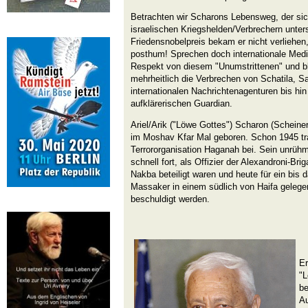
Betrachten wir Scharons Lebensweg, der sic
israelischen Kriegshelden/Verbrechern unter
Friedensnobelpreis bekam er nicht verliehen,
posthum! Sprechen doch internationale Medi
Respekt von diesem "Unumstrittenen" und b
mehrheitlich die Verbrechen von Schatila, S
internationalen Nachrichtenagenturen bis hi
aufklärerischen Guardian.
Ariel/Arik ("Löwe Gottes") Scharon (Schein
im Moshav Kfar Mal geboren. Schon 1945 tra
Terrororganisation Haganah bei. Sein unrühml
schnell fort, als Offizier der Alexandroni-Br
Nakba beteiligt waren und heute für ein bis
Massaker in einem südlich von Haifa geleg
beschuldigt werden.
Er
"L
be
Au