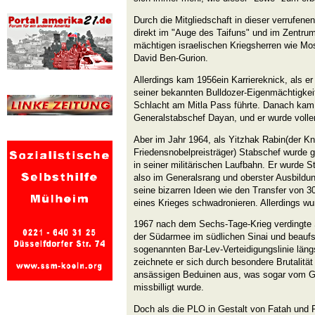
Durch die Mitgliedschaft in dieser verrufenen
direkt im "Auge des Taifuns" und im Zentru
mächtigen israelischen Kriegsherren wie Mo
David Ben-Gurion.
Allerdings kam 1956ein Karriereknick, als er 
seiner bekannten Bulldozer-Eigenmächtigkeit 
Schlacht am Mitla Pass führte. Danach kam
Generalstabschef Dayan, und er wurde volle
Aber im Jahr 1964, als Yitzhak Rabin(der K
Friedensnobelpreisträger) Stabschef wurde g
in seiner militärischen Laufbahn. Er wurde 
also im Generalsrang und oberster Ausbildun
seine bizarren Ideen wie den Transfer von 3
eines Krieges schwadronieren. Allerdings wu
1967 nach dem Sechs-Tage-Krieg verdingte
der Südarmee im südlichen Sinai und beaufs
sogenannten Bar-Lev-Verteidigungslinie lä
zeichnete er sich durch besondere Brutalität 
ansässigen Beduinen aus, was sogar vom G
missbilligt wurde.
Doch als die PLO in Gestalt von Fatah und