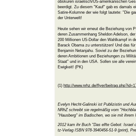
obskuren israelisch/US-amerikanischen Ges
beerdigt. Zu diesem "Kauf" gab es damals ei
Satire-Kolumne der wie folgt lautete: "Die g
der Unterwelt!
Heute sehen wir erneut die Beziehung von Po
deren Zusammenhang Sheldon Adelson, der 
200 Millionen US-Dollar den Wahlkampf in 
Barack Obama zu unterstützen! Und das für 
Benjamin Netanjahu. Soviel zu der Beziehung
deren Ambitionen und Beziehungen zu Militär
Staat" und in den USA. Sollen sie alle verein
Ewigkeit! (PK)
(1)
http://www.nrhz.de/flyer/beitrag.php?id=
Evelyn Hecht-Galinski ist Publizistin und Au
NRhZ schreibt sie regelmäßig vom "Hochbl
"Hausberg" im Badischen, wo sie mit ihrem
2012 kam ihr Buch "Das elfte Gebot: Israel d
tz-Verlag ISBN 978-3940456-51-9 (print), Pre