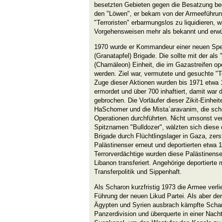
besetzten Gebieten gegen die Besatzung be
den "Löwen", er bekam von der Armeeführung
"Terroristen" erbarmungslos zu liquidieren, 
Vorgehensweisen mehr als bekannt und erw
1970 wurde er Kommandeur einer neuen Spez
(Granatapfel) Brigade. Die sollte mit der als 
(Chamäleon) Einheit, die im Gazastreifen op
werden. Ziel war, vermutete und gesuchte "Te
Zuge dieser Aktionen wurden bis 1971 etwa
ermordet und über 700 inhaftiert, damit war
gebrochen. Die Vorläufer dieser Zikit-Einhei
HaSchomer und die Mista`aravanim, die schon
Operationen durchführten. Nicht umsonst ve
Spitznamen "Bulldozer", wälzten sich diese
Brigade durch Flüchtlingslager in Gaza, zers
Palästinenser erneut und deportierten etwa 
Terrorverdächtige wurden diese Palästinense
Libanon transferiert. Angehörige deportierte 
Transferpolitik und Sippenhaft.
Als Scharon kurzfristig 1973 die Armee verli
Führung der neuen Likud Partei. Als aber de
Ägypten und Syrien ausbrach kämpfte Scharo
Panzerdivision und überquerte in einer Nach