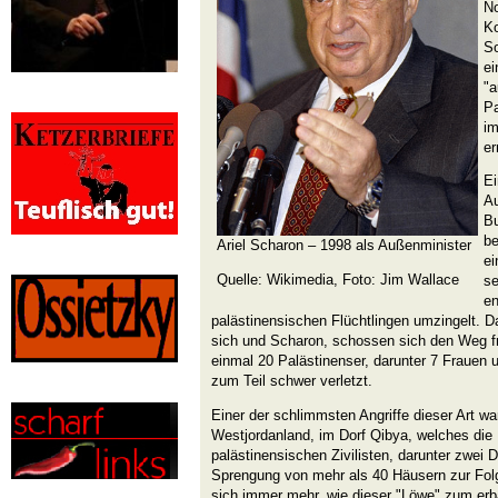
No
K
So
ei
"a
Pa
im
e
Ei
Au
Bu
be
Ariel Scharon – 1998 als Außenminister
ei
Quelle: Wikimedia, Foto:
Jim Wallace
se
e
palästinensischen Flüchtlingen umzingelt. Dar
sich und Scharon, schossen sich den Weg f
einmal 20 Palästinenser, darunter 7 Frauen 
zum Teil schwer verletzt.
Einer der schlimmsten Angriffe dieser Art w
Westjordanland, im Dorf Qibya, welches die
palästinensischen Zivilisten, darunter zwei D
Sprengung von mehr als 40 Häusern zur Fol
sich immer mehr, wie dieser "Löwe" zum erb