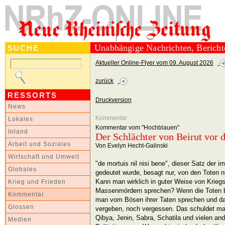
Unabhängige Nachrichten, Berich
SUCHE
Aktueller Online-Flyer vom 09. August 2026
zurück
RESSORTS
Druckversion
News
Kommentar
Lokales
Kommentar vom "Hochblauen"
Inland
Der Schlächter von Beirut vor 
Arbeit und Soziales
Von Evelyn Hecht-Galinski
Wirtschaft und Umwelt
"de mortuis nil nisi bene", dieser Satz der 
Globales
gedeutet wurde, besagt nur, von den Toten n
Kann man wirklich in guter Weise von Krieg
Krieg und Frieden
Massenmördern sprechen? Wenn die Toten 
Kommentar
man vom Bösen ihrer Taten sprechen und dar
Glossen
vergeben, noch vergessen. Das schuldet ma
Qibya, Jenin, Sabra, Schatila und vielen a
Medien