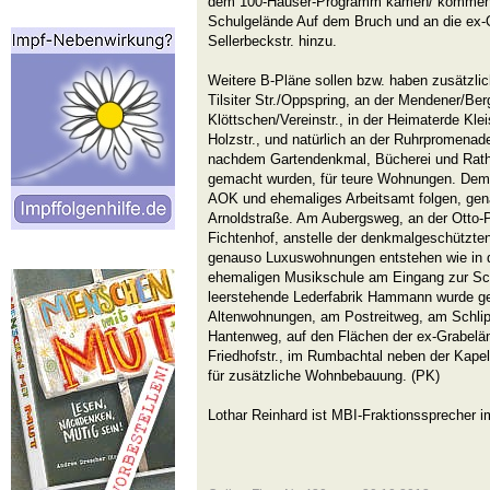
dem 100-Häuser-Programm kamen/ kommen 
Schulgelände Auf dem Bruch und an die ex
Sellerbeckstr. hinzu.
Weitere B-Pläne sollen bzw. haben zusätzli
Tilsiter Str./Oppspring, an der Mendener/Be
Klöttschen/Vereinstr., in der Heimaterde Kle
Holzstr., und natürlich an der Ruhrpromenad
nachdem Gartendenkmal, Bücherei und Rat
gemacht wurden, für teure Wohnungen. Dem
AOK und ehemaliges Arbeitsamt folgen, gen
Arnoldstraße. Am Aubergsweg, an der Otto-P
Fichtenhof, anstelle der denkmalgeschützte
genauso Luxuswohnungen entstehen wie in 
ehemaligen Musikschule am Eingang zur Sch
leerstehende Lederfabrik Hammann wurde gera
Altenwohnungen, am Postreitweg, am Schl
Hantenweg, auf den Flächen der ex-Grabelän
Friedhofstr., im Rumbachtal neben der Kape
für zusätzliche Wohnbebauung. (PK)
Lothar Reinhard ist MBI-Fraktionssprecher i