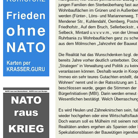
jungen Familien den Sterbeüberhang fast a
Wohnbauflächen im Grünen und in Außenbere
werden (Fünter-, Löns- und Mariannenweg, Ti
Mendener Str., Kuhlendahl, Oemberg, Postr
Friedhofstr., Auf dem Bruch, Sellerbeckstr., 
Selbeck, Mintard u.v.v.v.v.m., von der Umw
Ruhrbania zu Wohnbauflächen ganz zu schwe
aus dem Mölmschen „Jahrzehnt der Bauwut b
Die Realität hat das Wunschdenken bzgl. d
bereits Jahre vorher deutlich unterboten. D
„Strategen“ in Verwaltung und Politik zu k
veranlassen können. Deshalb wurde in Koo
Immeo ein sehr teures Gutachten erstellt, 
Wohnen“ nennt und in der Ratssitzung am 1.
beschlossen wurde, gegen die Stimmen der 
BürgerInitiativen (MBI). Darin werden erneu
Wesentlichen bestätigt. Welch Überraschung
Es wird Heulen und Zähneknirschen sein, fa
wieder hochgehen oder eine Wirtschaftsflaute
Doch warum soll es Mülheim mit seinem no
Realitäten anders ergehen als Spanien oder I
Spekulationsblasen der Bauwütigen irgendwa