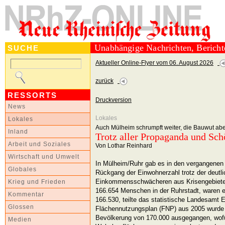
Unabhängige Nachrichten, Berich
SUCHE
Aktueller Online-Flyer vom 06. August 2026
zurück
RESSORTS
Druckversion
News
Lokales
Lokales
Auch Mülheim schrumpft weiter, die Bauwut aber
Inland
Trotz aller Propaganda und Sch
Arbeit und Soziales
Von Lothar Reinhard
Wirtschaft und Umwelt
In Mülheim/Ruhr gab es in den vergangenen 
Globales
Rückgang der Einwohnerzahl trotz der deut
Einkommensschwächeren aus Krisengebiete
Krieg und Frieden
166.654 Menschen in der Ruhrstadt, waren e
Kommentar
166.530, teilte das statistische Landesamt 
Glossen
Flächennutzungsplan (FNP) aus 2005 wurde 
Bevölkerung von 170.000 ausgegangen, wof
Medien