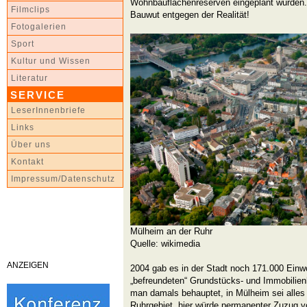
Wohnbauflächenreserven eingeplant wurden. 
Filmclips
Bauwut entgegen der Realität!
Fotogalerien
Sport
Kultur und Wissen
Literatur
SERVICE
LeserInnenbriefe
Links
Über uns
Kontakt
Impressum/Datenschutz
Mülheim an der Ruhr
Quelle: wikimedia
ANZEIGEN
2004 gab es in der Stadt noch 171.000 Einw
„befreundeten“ Grundstücks- und Immobilienh
man damals behauptet, in Mülheim sei alles 
Ruhrgebiet, hier würde permanenter Zuzug v