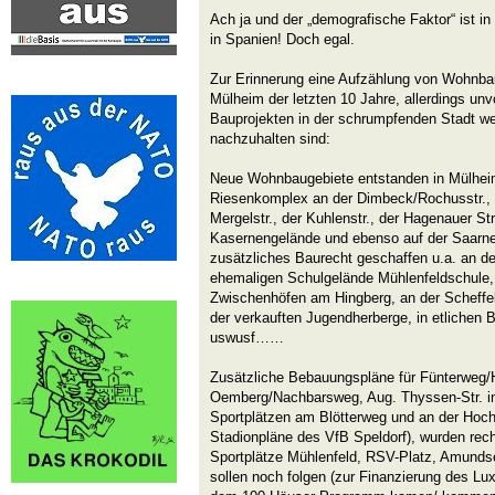
Ach ja und der „demografische Faktor“ ist in 
in Spanien! Doch egal.
Zur Erinnerung eine Aufzählung von Wohnba
Mülheim der letzten 10 Jahre, allerdings unv
Bauprojekten in der schrumpfenden Stadt w
nachzuhalten sind:
Neue Wohnbaugebiete entstanden in Mülheim
Riesenkomplex an der Dimbeck/Rochusstr., a
Mergelstr., der Kuhlenstr., der Hagenauer St
Kasernengelände und ebenso auf der Saarn
zusätzliches Baurecht geschaffen u.a. an de
ehemaligen Schulgelände Mühlenfeldschule,
Zwischenhöfen am Hingberg, an der Scheffel
der verkauften Jugendherberge, in etlichen 
uswusf……
Zusätzliche Bebauungspläne für Fünterweg/
Oemberg/Nachbarsweg, Aug. Thyssen-Str. in
Sportplätzen am Blötterweg und an der Hochf
Stadionpläne des VfB Speldorf), wurden rech
Sportplätze Mühlenfeld, RSV-Platz, Amunds
sollen noch folgen (zur Finanzierung des Lux