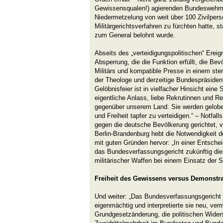
Gewissensqualen!) agierenden Bundeswehrmaj
Niedermetzelung von weit über 100 Zivilper
Militärgerichtsverfahren zu fürchten hatte, 
zum General belohnt wurde.
Abseits des „verteidigungspolitischen“ Ereig
Absperrung, die die Funktion erfüllt, die Be
Militärs und kompatible Presse in einem steri
der Theologe und derzeitige Bundespräsiden
Gelöbnisfeier ist in vielfacher Hinsicht eine
eigentliche Anlass, liebe Rekrutinnen und Re
gegenüber unserem Land: Sie werden gelobe
und Freiheit tapfer zu verteidigen.“ – Notfal
gegen die deutsche Bevölkerung gerichtet,
Berlin-Brandenburg hebt die Notwendigkeit de
mit guten Gründen hervor: „In einer Entsche
das Bundesverfassungsgericht zukünftig di
militärischer Waffen bei einem Einsatz der St
Freiheit des Gewissens versus Demonstrat
Und weiter: „Das Bundesverfassungsgericht 
eigenmächtig und interpretierte sie neu, ver
Grundgesetzänderung, die politischen Wider