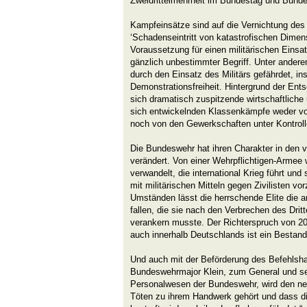
Zweidrittelmehrheit im Bundestag und Bundes
Kampfeinsätze sind auf die Vernichtung des 
‘Schadenseintritt von katastrofischen Dimen
Voraussetzung für einen militärischen Einsat
gänzlich unbestimmter Begriff. Unter andere
durch den Einsatz des Militärs gefährdet, in
Demonstrationsfreiheit. Hintergrund der Ent
sich dramatisch zuspitzende wirtschaftliche 
sich entwickelnden Klassenkämpfe weder von
noch von den Gewerkschaften unter Kontrol
Die Bundeswehr hat ihren Charakter in den 
verändert. Von einer Wehrpflichtigen-Armee 
verwandelt, die international Krieg führt und s
mit militärischen Mitteln gegen Zivilisten v
Umständen lässt die herrschende Elite die an
fallen, die sie nach den Verbrechen des Drit
verankern musste. Der Richterspruch von 20
auch innerhalb Deutschlands ist ein Bestandt
Und auch mit der Beförderung des Befehlsh
Bundeswehrmajor Klein, zum General und se
Personalwesen der Bundeswehr, wird den neu
Töten zu ihrem Handwerk gehört und dass di