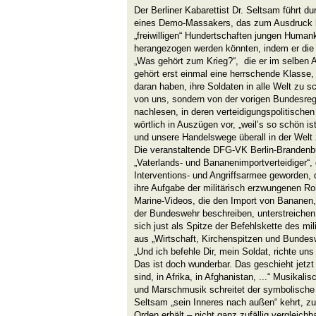
Der Berliner Kabarettist Dr. Seltsam führt d
eines Demo-Massakers, das zum Ausdruck br
„freiwilligen“ Hundertschaften jungen Huma
herangezogen werden könnten, indem er die b
„Was gehört zum Krieg?“, die er im selben 
gehört erst einmal eine herrschende Klasse, 
daran haben, ihre Soldaten in alle Welt zu sc
von uns, sondern von der vorigen Bundesreg
nachlesen, in deren verteidigungspolitischen 
wörtlich in Auszügen vor, „weil’s so schön is
und unsere Handelswege überall in der Welt 
Die veranstaltende DFG-VK Berlin-Brandenb
„Vaterlands- und Bananenimportverteidiger“,
Interventions- und Angriffsarmee geworden, 
ihre Aufgabe der militärisch erzwungenen Roh
Marine-Videos, die den Import von Bananen,
der Bundeswehr beschreiben, unterstreichen
sich just als Spitze der Befehlskette des mil
aus „Wirtschaft, Kirchenspitzen und Bundeswe
„Und ich befehle Dir, mein Soldat, richte uns
Das ist doch wunderbar. Das geschieht jetzt
sind, in Afrika, in Afghanistan, ...“ Musikali
und Marschmusik schreitet der symbolische 
Seltsam „sein Inneres nach außen“ kehrt, zu
Orden erhält – nicht ganz zufällig vergleichb