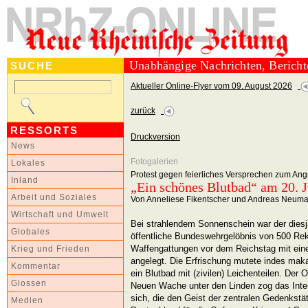
Unabhängige Nachrichten, Berich
SUCHE
Aktueller Online-Flyer vom 09. August 2026
zurück
RESSORTS
Druckversion
News
Fotogalerien
Lokales
Protest gegen feierliches Versprechen zum Angr
Inland
„Ein schönes Blutbad“ am 20. J
Arbeit und Soziales
Von Anneliese Fikentscher und Andreas Neum
Wirtschaft und Umwelt
Bei strahlendem Sonnenschein war der diesj
Globales
öffentliche Bundeswehrgelöbnis von 500 Rek
Waffengattungen vor dem Reichstag mit ein
Krieg und Frieden
angelegt. Die Erfrischung mutete indes mak
Kommentar
ein Blutbad mit (zivilen) Leichenteilen. Der O
Glossen
Neuen Wache unter den Linden zog das Inte
sich, die den Geist der zentralen Gedenkstä
Medien