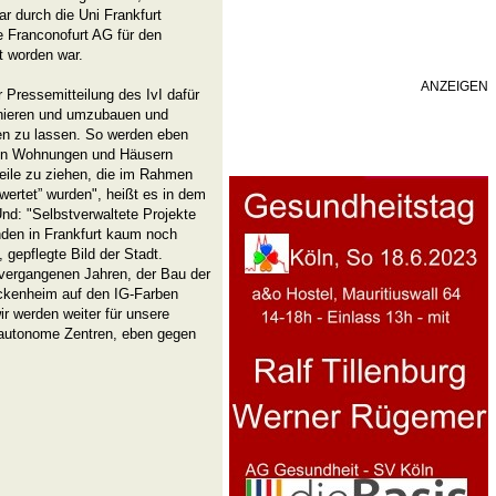
ar durch die Uni Frankfurt
 Franconofurt AG für den
ft worden war.
ANZEIGEN
er Pressemitteilung des IvI dafür
anieren und umzubauen und
en zu lassen. So werden eben
hren Wohnungen und Häusern
eile zu ziehen, die im Rahmen
wertet” wurden", heißt es in dem
 Und: "Selbstverwaltete Projekte
inden in Frankfurt kaum noch
 gepflegte Bild der Stadt.
ergangenen Jahren, der Bau der
kenheim auf den IG-Farben
r werden weiter für unsere
r autonome Zentren, eben gegen