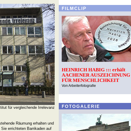
FILMCLIP
HEINRICH HABIG ::: erhält
AACHENER AUSZEICHNUNG
FÜR MENSCHLICHKEIT
Von Arbeiterfotografie
FOTOGALERIE
itut für vergleichende Irrelevanz
anstehende Räumung erhalten und
 Sie errichteten Barrikaden auf