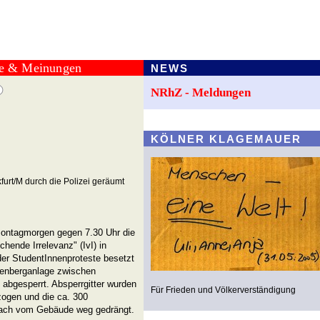
te & Meinungen
NEWS
NRhZ - Meldungen
KÖLNER KLAGEMAUER
nkfurt/M durch die Polizei geräumt
Montagmorgen gegen 7.30 Uhr die
hende Irrelevanz" (IvI) in
er StudentInnenproteste besetzt
kenberganlage zwischen
abgesperrt. Absperrgitter wurden
Für Frieden und Völkerverständigung
ogen und die ca. 300
nach vom Gebäude weg gedrängt.