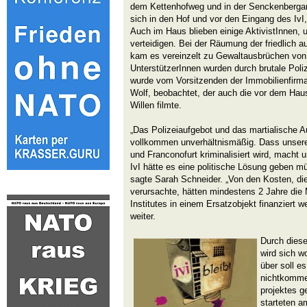
dem Kettenhofweg und in der Senckenberganl
sich in den Hof und vor den Eingang des IvI
Auch im Haus blieben einige AktivistInnen,
verteidigen. Bei der Räumung der friedlich 
kam es vereinzelt zu Gewaltausbrüchen von S
UnterstützerInnen wurden durch brutale Poli
wurde vom Vorsitzenden der Immobilienfirma
Wolf, beobachtet, der auch die vor dem Hau
Willen filmte.
„Das Polizeiaufgebot und das martialische Au
vollkommen unverhältnismäßig. Dass unsere A
und Franconofurt kriminalisiert wird, macht 
IvI hätte es eine politische Lösung geben mü
sagte Sarah Schneider. „Von den Kosten, die
verursachte, hätten mindestens 2 Jahre die 
Institutes in einem Ersatzobjekt finanziert 
weiter.
Durch dies
wird sich 
über soll e
nichtkommer
projektes g
starteten 