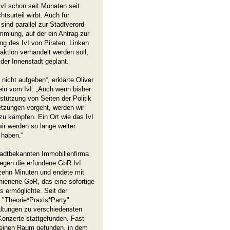
 IvI schon seit Monaten seit
tsurteil wirbt. Auch für
sind parallel zur Stadtverord-
mlung, auf der ein Antrag zur
ng des IvI von Piraten, Linken
ktion verhandelt werden soll,
 der Innenstadt geplant.
 nicht aufgeben“, erklärte Oliver
in vom IvI. „Auch wenn bisher
stützung von Seiten der Politik
tzungen vorgeht, werden wir
 zu kämpfen. Ein Ort wie das IvI
wir werden so lange weiter
 haben.“
tadtbekannten Immobilienfirma
egen die erfundene GbR IvI
fzehn Minuten und endete mit
hienene GbR, das eine sofortige
 ermöglichte. Seit der
 "Theorie*Praxis*Party"
altungen zu verschiedensten
onzerte stattgefunden. Fast
 einen Raum gefunden, in dem