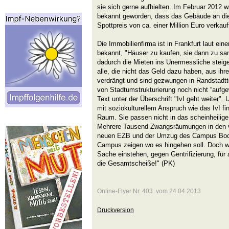
sie sich gerne aufhielten. Im Februar 2012 w
bekannt geworden, dass das Gebäude an die
Spottpreis von ca. einer Million Euro verkau
Die Immobilienfirma ist in Frankfurt laut ein
bekannt, "Häuser zu kaufen, sie dann zu s
dadurch die Mieten ins Unermessliche steig
alle, die nicht das Geld dazu haben, aus i
verdrängt und sind gezwungen in Randstadtt
von Stadtumstrukturierung noch nicht “aufge
Text unter der Überschrift "IvI geht weiter".
mit soziokulturellem Anspruch wie das IvI f
Raum. Sie passen nicht in das scheinheilige,
Mehrere Tausend Zwangsräumungen in den v
neuen EZB und der Umzug des Campus Boc
Campus zeigen wo es hingehen soll. Doch wi
Sache einstehen, gegen Gentrifizierung, fü
die Gesamtscheiße!" (PK)
Online-Flyer Nr. 403 vom 24.04.2013
Druckversion