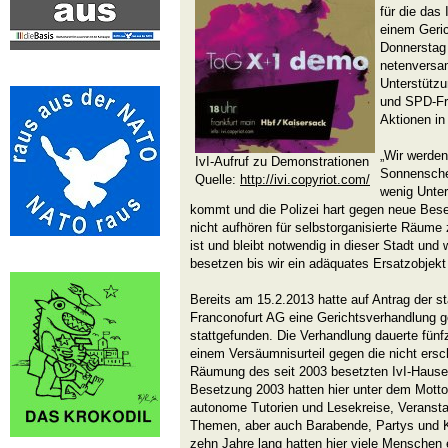
für die das
einem Gerich
Donnerstag 
netenversam
Unterstützu
und SPD-Fra
Aktionen in
„Wir werden
IvI-Aufruf zu Demonstrationen
Sonnensche
Quelle:
http://ivi.copyriot.com/
wenig Unter
kommt und die Polizei hart gegen neue Bese
nicht aufhören für selbstorganisierte Räume
ist und bleibt notwendig in dieser Stadt und 
besetzen bis wir ein adäquates Ersatzobjekt
Bereits am 15.2.2013 hatte auf Antrag der s
Franconofurt AG eine Gerichtsverhandlung g
stattgefunden. Die Verhandlung dauerte fün
einem Versäumnisurteil gegen die nicht ersc
Räumung des seit 2003 besetzten IvI-Hauses
Besetzung 2003 hatten hier unter dem Motto
autonome Tutorien und Lesekreise, Veranst
Themen, aber auch Barabende, Partys und K
zehn Jahre lang hatten hier viele Menschen