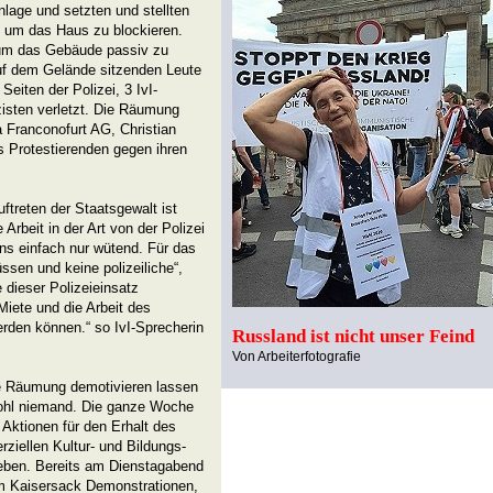
age und setzten und stellten
, um das Haus zu blockieren.
 um das Gebäude passiv zu
auf dem Gelände sitzenden Leute
eiten der Polizei, 3 IvI-
zisten verletzt. Die Räumung
 Franconofurt AG, Christian
s Protestierenden gegen ihren
ftreten der Staatsgewalt ist
rbeit in der Art von der Polizei
uns einfach nur wütend. Für das
ssen und keine polizeiliche“,
 dieser Polizeieinsatz
Miete und die Arbeit des
werden können.“ so IvI-Sprecherin
Russland ist nicht unser Feind
Von Arbeiterfotografie
e Räumung demotivieren lassen
wohl niemand. Die ganze Woche
s Aktionen für den Erhalt des
ziellen Kultur- und Bildungs-
eben. Bereits am Dienstagabend
am Kaisersack Demonstrationen,