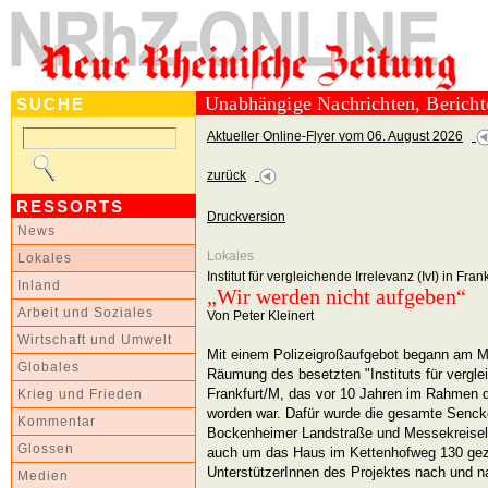
Unabhängige Nachrichten, Berich
SUCHE
Aktueller Online-Flyer vom 06. August 2026
zurück
RESSORTS
Druckversion
News
Lokales
Lokales
Institut für vergleichende Irrelevanz (IvI) in Fra
Inland
„Wir werden nicht aufgeben“
Arbeit und Soziales
Von Peter Kleinert
Wirtschaft und Umwelt
Mit einem Polizeigroßaufgebot begann am 
Globales
Räumung des besetzten "Instituts für vergleic
Frankfurt/M, das vor 10 Jahren im Rahmen d
Krieg und Frieden
worden war. Dafür wurde die gesamte Senc
Kommentar
Bockenheimer Landstraße und Messekreisel 
Glossen
auch um das Haus im Kettenhofweg 130 gez
UnterstützerInnen des Projektes nach und 
Medien