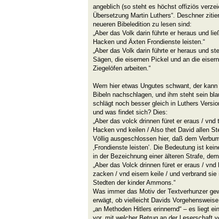
angeblich (so steht es höchst offiziös verze
Übersetzung Martin Luthers“. Deschner zitier
neueren Bibeledition zu lesen sind:
„Aber das Volk darin führte er heraus und li
Hacken und Äxten Frondienste leisten.“
„Aber das Volk darin führte er heraus und stel
Sägen, die eisernen Pickel und an die eiser
Ziegelöfen arbeiten.“
Wem hier etwas Ungutes schwant, der kann n
Bibeln nachschlagen, und ihm steht sein bl
schlägt noch besser gleich in Luthers Versi
und was findet sich? Dies:
„Aber das volck drinnen füret er eraus / vnd 
Hacken vnd keilen / Also thet David allen 
Völlig ausgeschlossen hier, daß dem Verbum
‚Frondienste leisten’. Die Bedeutung ist keine
in der Bezeichnung einer älteren Strafe, dem 
„Aber das Volck drinnen füret er eraus / vnd 
zacken / vnd eisern keile / und verbrand sie i
Stedten der kinder Ammons.“
Was immer das Motiv der Textverhunzer ge
erwägt, ob vielleicht Davids Vorgehensweise
„an Methoden Hitlers erinnernd“ – es liegt e
vor, mit welcher Betrug an der Leserschaft ve