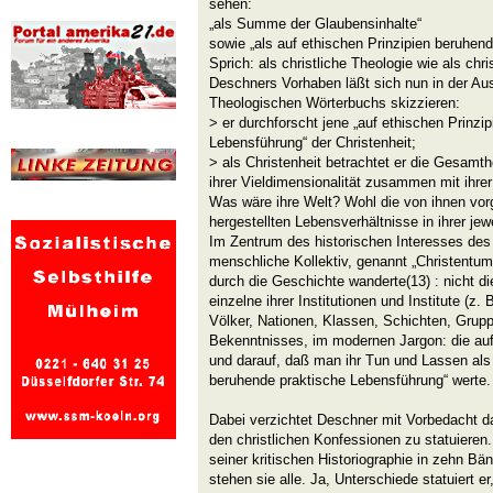
sehen:
„als Summe der Glaubensinhalte“
sowie „als auf ethischen Prinzipien beruhen
Sprich: als christliche Theologie wie als chri
Deschners Vorhaben läßt sich nun in der A
Theologischen Wörterbuchs skizzieren:
> er durchforscht jene „auf ethischen Prinzi
Lebensführung“ der Christenheit;
> als Christenheit betrachtet er die Gesamth
ihrer Vieldimensionalität zusammen mit ihrer
Was wäre ihre Welt? Wohl die von ihnen vo
hergestellten Lebensverhältnisse in ihrer je
Im Zentrum des historischen Interesses des 
menschliche Kollektiv, genannt „Christentum
durch die Geschichte wanderte(13) : nicht die
einzelne ihrer Institutionen und Institute (z. 
Völker, Nationen, Klassen, Schichten, Gruppe
Bekenntnisses, im modernen Jargon: die auf i
und darauf, daß man ihr Tun und Lassen als 
beruhende praktische Lebensführung“ werte.
Dabei verzichtet Deschner mit Vorbedacht d
den christlichen Konfessionen zu statuieren.
seiner kritischen Historiographie in zehn Bä
stehen sie alle. Ja, Unterschiede statuiert e