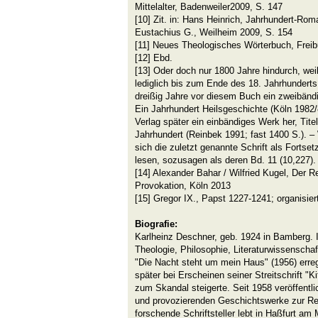
Mittelalter, Badenweiler2009, S. 147
[10]
Zit. in: Hans Heinrich, Jahrhundert-Ro
Eustachius G., Weilheim 2009, S. 154
[11]
Neues Theologisches Wörterbuch, Freibu
[12]
Ebd.
[13]
Oder doch nur 1800 Jahre hindurch, weil
lediglich bis zum Ende des 18. Jahrhunderts
dreißig Jahre vor diesem Buch ein zweibänd
Ein Jahrhundert Heilsgeschichte (Köln 1982/
Verlag später ein einbändiges Werk her, Titel
Jahrhundert (Reinbek 1991; fast 1400 S.). – 
sich die zuletzt genannte Schrift als Fortse
lesen, sozusagen als deren Bd. 11 (10,227).
[14]
Alexander Bahar / Wilfried Kugel, Der R
Provokation, Köln 2013
[15]
Gregor IX., Papst 1227-1241; organisiert
Biografie:
Karlheinz Deschner, geb. 1924 in Bamberg. I
Theologie, Philosophie, Literaturwissensch
"Die Nacht steht um mein Haus" (1956) erreg
später bei Erscheinen seiner Streitschrift "
zum Skandal steigerte. Seit 1958 veröffentl
und provozierenden Geschichtswerke zur Reli
forschende Schriftsteller lebt in Haßfurt am