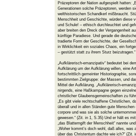
Präzeptoren der Nation aufgespielt hatten: „
Generationen solche Präzeptoren, werden s
welthistorischen Schandkerl mißbraucht. St
Menschheit und Geschichte, würden diese v
und Schule! – ethisch durchleuchtet und gef
aber breiten den Dreck der Vergangenheit au
künftige Paradiese. Und gerade die deutsch
tradierte Form der Geschichte, der Gesellscha
in Wirklichkeit ein soziales Chaos, ein fortg
– gestützt statt zu ihrem Sturz beizutragen.“
„Aufklärerisch-emanzipativ“ bedeutet bei de
Aufklärung um der Aufklärung willen, eine Art l
fortschrittlich gemeinter Historiographie, so
bestimmten Zielgruppe: der Massen, und das
Mittel der Aufklärung. „Aufklärerisch-emanzip
nirgends, eine Haßkampagne gegen einzeln
christlicher Glaubensgemeinschaften zu führe
„Es gibt viele rechtschaffene Christlichen, d
überall und in allen Ständen gute Menschen gi
corpore und was sie als solche unternommen 
gewesen.“ (Zit. in 1, S.35) Und er hält es m
„das Blatterngift der Menschheit“ nannte und 
„Woher kommt’s doch wohl, daß alles, was a
über das Christentum dachte wie ich?“ (Zit. i