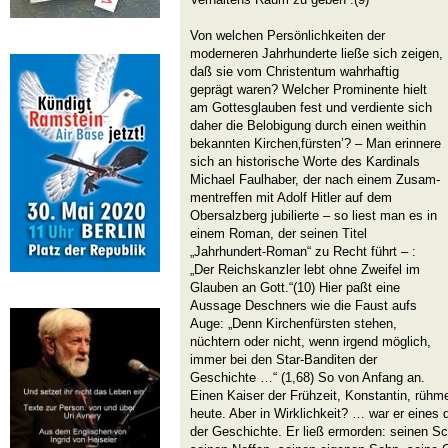
Von welchen Persönlichkeiten der
moderneren Jahrhunderte ließe sich zeigen,
daß sie vom Christentum wahrhaftig
geprägt waren? Welcher Prominente hielt
am Gottesglauben fest und verdiente sich
daher die Belobigung durch einen weithin
bekannten Kirchen‚fürsten’? – Man erinnere
sich an historische Worte des Kardinals
Michael Faulhaber, der nach einem Zusam-
mentreffen mit Adolf Hitler auf dem
Obersalzberg jubilierte – so liest man es in
einem Roman, der seinen Titel
„Jahrhundert-Roman“ zu Recht führt – :
„Der Reichskanzler lebt ohne Zweifel im
Glauben an Gott.“(10) Hier paßt eine
Aussage Deschners wie die Faust aufs
Auge: „Denn Kirchenfürsten stehen,
nüchtern oder nicht, wenn irgend möglich,
immer bei den Star-Banditen der
Geschichte …“ (1,68) So von Anfang an.
Einen Kaiser der Frühzeit, Konstantin, rühme
heute. Aber in Wirklichkeit? … war er eines
der Geschichte. Er ließ ermorden: seinen S