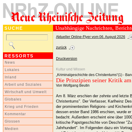
Unabhängige Nachrichten, Berich
SUCHE
Aktueller Online-Flyer vom 06. August 2026
zurück
RESSORTS
Druckversion
News
Kultur und Wissen
Lokales
„Kriminalgeschichte des Christentums“(1) - Ba
Inland
Die Prinzipien seiner Kritik a
Arbeit und Soziales
Von Wolfgang Beutin
Wirtschaft und Umwelt
Am 8. März erschien der zehnte und letzte 
Globales
Christentums". Der Verfasser, Karlheinz Desc
der prominentesten Religions- und Kirchenkri
Krieg und Frieden
dessen erster Band 1986 erschien, wurde er
Kommentar
bedacht. Außerdem erscheint eine über 100
Glossen
kritische Papstgeschichte von Deschner "Zur
Jahrhundert". Im Folgenden dazu ein Vortrag
Medien