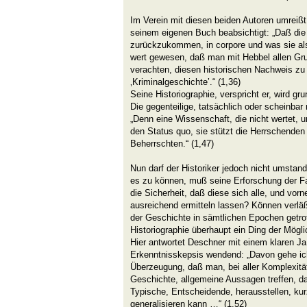
Im Verein mit diesen beiden Autoren umreißt
seinem eigenen Buch beabsichtigt: „Daß die
zurückzukommen, in corpore und was sie als
wert gewesen, daß man mit Hebbel allen Gru
verachten, diesen historischen Nachweis zu l
‚Kriminalgeschichte’.“ (1,36)
Seine Historiographie, verspricht er, wird gr
Die gegenteilige, tatsächlich oder scheinbar n
„Denn eine Wissenschaft, die nicht wertet, unt
den Status quo, sie stützt die Herrschende
Beherrschten.“ (1,47)
Nun darf der Historiker jedoch nicht umsta
es zu können, muß seine Erforschung der F
die Sicherheit, daß diese sich alle, und vor
ausreichend ermitteln lassen? Können verlä
der Geschichte in sämtlichen Epochen getr
Historiographie überhaupt ein Ding der Mögli
Hier antwortet Deschner mit einem klaren Ja
Erkenntnisskepsis wendend: „Davon gehe ic
Überzeugung, daß man, bei aller Komplexitä
Geschichte, allgemeine Aussagen treffen, 
Typische, Entscheidende, herausstellen, kur
generalisieren kann …“ (1,52)