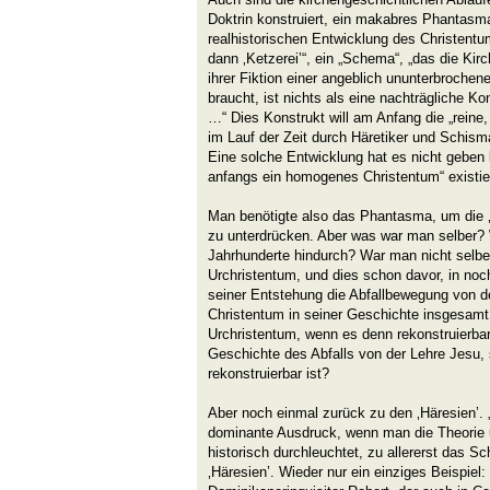
Doktrin konstruiert, ein makabres Phantasma
realhistorischen Entwicklung des Christentum
dann ‚Ketzerei’“, ein „Schema“, „das die Kir
ihrer Fiktion einer angeblich ununterbrochen
braucht, ist nichts als eine nachträgliche Ko
…“ Dies Konstrukt will am Anfang die „reine
im Lauf der Zeit durch Häretiker und Schis
Eine solche Entwicklung hat es nicht geben
anfangs ein homogenes Christentum“ existier
Man benötigte also das Phantasma, um die ‚
zu unterdrücken. Aber was war man selber?
Jahrhunderte hindurch? War man nicht selb
Urchristentum, und dies schon davor, in no
seiner Entstehung die Abfallbewegung von d
Christentum in seiner Geschichte insgesamt
Urchristentum, wenn es denn rekonstruierbar
Geschichte des Abfalls von der Lehre Jesu, 
rekonstruierbar ist?
Aber noch einmal zurück zu den ‚Häresien’. 
dominante Ausdruck, wenn man die Theorie 
historisch durchleuchtet, zu allererst das S
‚Häresien’. Wieder nur ein einziges Beispiel