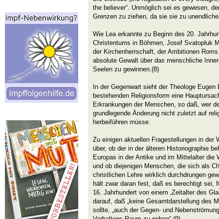
the believer“. Unmöglich sei es gewesen, der 
Grenzen zu ziehen, da sie sie zu unendliche
Wie Lea erkannte zu Beginn des 20. Jahrhund
Christentums in Böhmen, Josef Svatopluk Ma
der Kirchenherrschaft, der Ambitionen Roms
absolute Gewalt über das menschliche Inne
Seelen zu gewinnen.(8)
In der Gegenwart sieht der Theologe Eugen 
bestehenden Religionsform eine Hauptursach
Erkrankungen der Menschen, so daß, wer d
grundlegende Änderung nicht zuletzt auf reli
herbeiführen müsse.
Zu einigen aktuellen Fragestellungen in der 
über, ob der in der älteren Historiographie b
Europas in der Antike und im Mittelalter die
und ob diejenigen Menschen, die sich als Chr
christlichen Lehre wirklich durchdrungen ge
hält zwar daran fest, daß es berechtigt sei,
16. Jahrhundert von einem ‚Zeitalter des Gla
darauf, daß „keine Gesamtdarstellung des Mit
sollte, „auch der Gegen- und Nebenströmun
Verhaltens Raum zu geben“.(9)