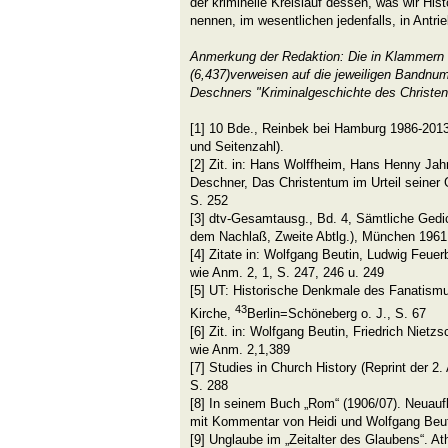
der kriminelle Kreislauf dessen, was wir Hist
nennen, im wesentlichen jedenfalls, in Antrie
Anmerkung der Redaktion: Die in Klammern g
(6,437)verweisen auf die jeweiligen Bandn
Deschners "Kriminalgeschichte des Christe
[1]
10 Bde., Reinbek bei Hamburg 1986-2013 (
und Seitenzahl).
[2]
Zit. in: Hans Wolffheim, Hans Henny Jahn
Deschner, Das Christentum im Urteil seiner
S. 252
[3]
dtv-Gesamtausg., Bd. 4, Sämtliche Gedich
dem Nachlaß, Zweite Abtlg.), München 1961
[4]
Zitate in: Wolfgang Beutin, Ludwig Feuer
wie Anm. 2, 1, S. 247, 246 u. 249
[5]
UT: Historische Denkmale des Fanatismu
43
Kirche,
Berlin=Schöneberg o. J., S. 67
[6]
Zit. in: Wolfgang Beutin, Friedrich Nietzs
wie Anm. 2,1,389
[7]
Studies in Church History (Reprint der 2.
S. 288
[8]
In seinem Buch „Rom“ (1906/07). Neuaufl
mit Kommentar von Heidi und Wolfgang Beut
[9]
Unglaube im „Zeitalter des Glaubens“. A