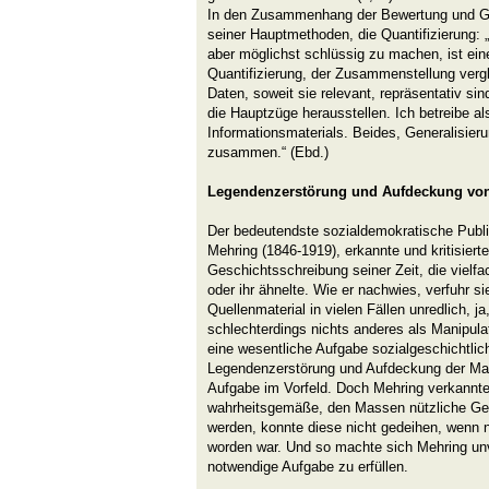
In den Zusammenhang der Bewertung und Gene
seiner Hauptmethoden, die Quantifizierung:
aber möglichst schlüssig zu machen, ist ei
Quantifizierung, der Zusammenstellung vergle
Daten, soweit sie relevant, repräsentativ si
die Hauptzüge herausstellen. Ich betreibe 
Informationsmaterials. Beides, Generalisieru
zusammen.“ (Ebd.)
Legendenzerstörung und Aufdeckung von
Der bedeutendste sozialdemokratische Publiz
Mehring (1846-1919), erkannte und kritisierte
Geschichtsschreibung seiner Zeit, die viel
oder ihr ähnelte. Wie er nachwies, verfuhr s
Quellenmaterial in vielen Fällen unredlich, j
schlechterdings nichts anderes als Manipula
eine wesentliche Aufgabe sozialgeschichtlic
Legendenzerstörung und Aufdeckung der Man
Aufgabe im Vorfeld. Doch Mehring verkannte 
wahrheitsgemäße, den Massen nützliche Gesc
werden, konnte diese nicht gedeihen, wenn ni
worden war. Und so machte sich Mehring un
notwendige Aufgabe zu erfüllen.