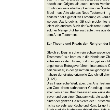
sowohl das Original als auch Luthers Versio
Im übrigen wäre überhaupt einmal die Überle
Bibel – das Alte wie das Neue Testament –
anderer Stelle gestellten Forderung es verdie
werden. Das Ergebnis läßt sich problemlos v
leicht ein anderes Buch der Weltliteratur auf
solcher Menge Blut herausträufelt wie aus d
dem Alten Testament.
Zur Theorie und Praxis der ‚Religion der 
Gleich zu Beginn schon ein schwerwiegender 
Testament“: wie kam es in die Hände der Chr
entrissen es den Juden, und man „gebraucht
ungeheures Betrugsverfahren, interpretatio C
beispielloser, in der gesamten Religionsgesc
nahezu der einzige originelle Zug christliche
(1,121)
Dies literarische Werk aber, das Alte Testame
von Gott, deren barbarischer Grundzug kaum 
aber, von Absolutheit besessen wie keine Au
zuvor und von einer Grausamkeit, die auch ke
hinter der ganzen Geschichte des Christent
nichts so sehr wie Rache und Ruin. Er geht a
Auch sind die kirchengeschichtlichen Abläuf