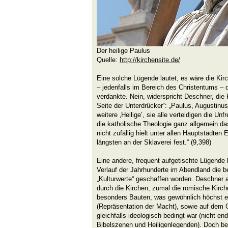
Der heilige Paulus
Quelle:
http://kirchensite.de/
Eine solche Lügende lautet, es wäre die Ki
– jedenfalls im Bereich des Christentums – 
verdankte. Nein, widerspricht Deschner, die 
Seite der Unterdrücker“: „Paulus, Augustin
weitere ‚Heilige’, sie alle verteidigen die Unfr
die katholische Theologie ganz allgemein d
nicht zufällig hielt unter allen Hauptstädte
längsten an der Sklaverei fest.“ (9,398)
Eine andere, frequent aufgetischte Lügende 
Verlauf der Jahrhunderte im Abendland die 
„Kulturwerte“ geschaffen worden. Deschner 
durch die Kirchen, zumal die römische Kirch
besonders Bauten, was gewöhnlich höchst e
(Repräsentation der Macht), sowie auf dem G
gleichfalls ideologisch bedingt war (nicht en
Bibelszenen und Heiligenlegenden). Doch bei