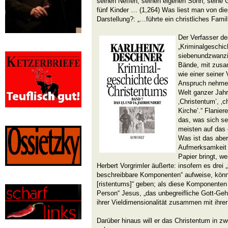
seinen Neffen, seinen eigenen Sohn, seine G
fünf Kinder … (1,264) Was liest man von d
Darstellung?: „…führte ein christliches Famil
Der Verfasser d
„Kriminalgeschic
siebenundzwanzi
Bände, mit zusa
wie einer seiner 
Anspruch nehmen:
Welt ganzer Jahr
‚Christentum’, ‚ch
Kirche’.“ Flanier
das, was sich se
meisten auf das 
Was ist das aber
Aufmerksamkeit 
Papier bringt, w
Herbert Vorgrimler äußerte: insofern es drei „
beschreibbare Komponenten“ aufweise, könne
[ristentums]“ geben; als diese Komponenten 
Person“ Jesus, „das unbegreifliche Gott-Ge
ihrer Vieldimensionalität zusammen mit ihrer
Darüber hinaus will er das Christentum in zw