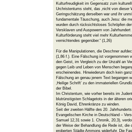
Kulturfreudigkeit im Gegensatz zum kulture
Urchristentums steht, das ‚nicht von dieser 
Geringschätzung derselben war und ihr unmit
fundamentale Täuschung, auch Jesu: die mei
wurden durch rücksichtsloses Schröpfen der
Versklaven und Auspowern von Jahrhundert 
Kulturförderung steht viel mehr Kulturhemme
vernichtendes gegenüber.“ (1,26)
Für die Manipulationen, die Deschner aufdeck
(1,86 f.). Eine Fälschung ist vorgenommen 
den Geist, im Vergleich zu der Unzahl an Ve
gegen Leib und Leben von Menschen begange
erscheinendes. Hinwiederum doch kein ganz g
Fälschung an genau jenem Text begangen wu
‚Heilige Schrift’ zu den immateriellen Grund
der Bibel.
Im Christentum, wie vorher bereits im Judent
blutrünstigsten Schlagetots in der älteren o
König David, Ehrenkränze zu winden.
Seit der zweiten Hälfte des 20. Jahrhunderts
Evangelischen Kirche in Deutschland – Vers
Samuel 12,31 sowie 1. Chronik, 20,3), verdo
der Weise der Behandlung die Rede ist, die
eroberten Städte Ammons widerfuhr. Die Fass