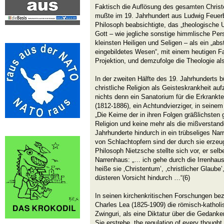
Faktisch die Auflösung des gesamten Christ
mußte im 19. Jahrhundert aus Ludwig Feuerb
Philosoph beabsichtigte, das „theologische
Gott – wie jegliche sonstige himmlische Pers
kleinsten Heiligen und Seligen – als ein „ab
eingebildetes Wesen“, mit einem heutigen Fa
Projektion, und demzufolge die Theologie als
In der zweiten Hälfte des 19. Jahrhunderts bü
christliche Religion als Geisteskrankheit au
nichts denn ein Sanatorium für die Erkrankt
(1812-1886), ein Achtundvierziger, in seinem 
„Die Keime der in ihren Folgen gräßlichsten 
Religion und keine mehr als die mißverstand
Jahrhunderte hindurch in ein trübseliges Na
von Schlachtopfern sind der durch sie erzeugt
Philosoph Nietzsche stellte sich vor, er sel
Narrenhaus: „… ich gehe durch die Irrenhau
heiße sie ‚Christentum’, ‚christlicher Glaube’,
düsteren Vorsicht hindurch …“(6)
In seinen kirchenkritischen Forschungen be
Charles Lea (1825-1909) die römisch-katholis
Zwinguri, als eine Diktatur über die Gedank
Sie erstrebe „the regulation of every thought