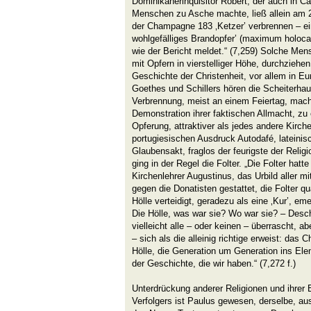
Dominikanerinquisitor Robert, der auch in Cam
Menschen zu Asche machte, ließ allein am 
der Champagne 183 ‚Ketzer’ verbrennen – e
wohlgefälliges Brandopfer’ (maximum holocau
wie der Bericht meldet.“ (7,259) Solche Men
mit Opfern in vierstelliger Höhe, durchziehen
Geschichte der Christenheit, vor allem in Eu
Goethes und Schillers hören die Scheiterhau
Verbrennung, meist an einem Feiertag, macht
Demonstration ihrer faktischen Allmacht, zu 
Opferung, attraktiver als jedes andere Kirc
portugiesischen Ausdruck Autodafé, lateinisc
Glaubensakt, fraglos der feurigste der Relig
ging in der Regel die Folter. „Die Folter hatt
Kirchenlehrer Augustinus, das Urbild aller mit
gegen die Donatisten gestattet, die Folter q
Hölle verteidigt, geradezu als eine ‚Kur’, eme
Die Hölle, was war sie? Wo war sie? – Desch
vielleicht alle – oder keinen – überrascht,
– sich als die alleinig richtige erweist: das 
Hölle, die Generation um Generation ins Ele
der Geschichte, die wir haben.“ (7,272 f.)
Unterdrückung anderer Religionen und ihrer 
Verfolgers ist Paulus gewesen, derselbe, au