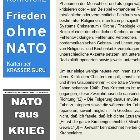
Phänomen der Menschheit und als gegenwärt
kritisieren oder – am Beispiel vorhandener R
tatsächliche oder vermeintliche Fehlform so
bestimmter Religionen; man kann prinzipiell 
Systems Christentum / Kirche / Theologie kr
Beispiel einer der christlichen Kirchen, an m
Fehlentwicklungen, Fehler und Verbrechen. 
nordamerikanischen Geistes- und Literaturge
von Religions- und Kirchenkritik vorgetragen
unterschiedliche Akzente setzten, mit unter
Radikalität operierten sowie jeweils untersc
Um nur einige wenige neuere von ihnen zu n
deren Kritik dem Christentum galt, christlic
und ihren Glaubenslehren –: die totale Verw
Jahnn bekannte 1946: „Das Kristentum ist m
gegangen, diese Zweijahrtausende sausende 
Richtung.“(2) – Die Folgerung daraus müßte d
Fahrt zu stoppen sowie die während der Fa
reparieren, soweit möglich. – In Goethes „za
nicht, daß ich fasele, daß ich dichte (‚zusam
„Es ist die ganze Kirchengeschichte / Misc
Gewalt.“(3) – „Gewalt“ kennzeichnet hierbei di
Kirchenlehre.