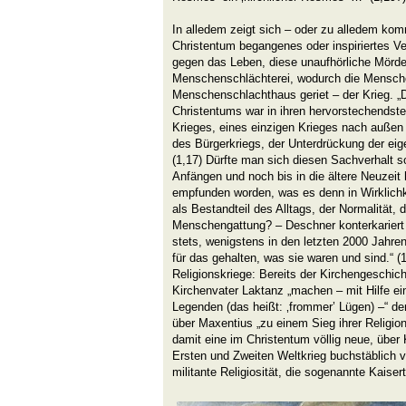
In alledem zeigt sich – oder zu alledem ko
Christentum begangenes oder inspiriertes V
gegen das Leben, diese unaufhörliche Mörder
Menschenschlächterei, wodurch die Mensc
Menschenschlachthaus geriet – der Krieg. „
Christentums war in ihren hervorstechendst
Krieges, eines einzigen Krieges nach außen 
des Bürgerkriegs, der Unterdrückung der ei
(1,17) Dürfte man sich diesen Sachverhalt s
Anfängen und noch bis in die ältere Neuzeit h
empfunden worden, was es denn in Wirklichk
als Bestandteil des Alltags, der Normalität, d
Menschengattung? – Deschner konterkariert
stets, wenigstens in den letzten 2000 Jahre
für das gehalten, was sie waren und sind.“ (
Religionskriege: Bereits der Kirchengeschic
Kirchenvater Laktanz „machen – mit Hilfe e
Legenden (das heißt: ‚frommer’ Lügen) –“ de
über Maxentius „zu einem Sieg ihrer Religion
damit eine im Christentum völlig neue, über K
Ersten und Zweiten Weltkrieg buchstäblich ve
militante Religiosität, die sogenannte Kaisert