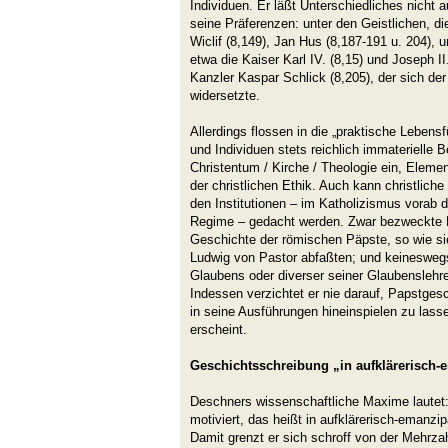
Individuen. Er läßt Unterschiedliches nicht 
seine Präferenzen: unter den Geistlichen, di
Wiclif (8,149), Jan Hus (8,187-191 u. 204), 
etwa die Kaiser Karl IV. (8,15) und Joseph I
Kanzler Kaspar Schlick (8,205), der sich der
widersetzte.
Allerdings flossen in die „praktische Lebensf
und Individuen stets reichlich immaterielle
Christentum / Kirche / Theologie ein, Elemen
der christlichen Ethik. Auch kann christlich
den Institutionen – im Katholizismus vora
Regime – gedacht werden. Zwar bezweckte 
Geschichte der römischen Päpste, so wie si
Ludwig von Pastor abfaßten; und keineswegs
Glaubens oder diverser seiner Glaubenslehr
Indessen verzichtet er nie darauf, Papstges
in seine Ausführungen hineinspielen zu lass
erscheint.
Geschichtsschreibung „in aufklärerisch-
Deschners wissenschaftliche Maxime lautet: 
motiviert, das heißt in aufklärerisch-emanzipa
Damit grenzt er sich schroff von der Mehrzahl