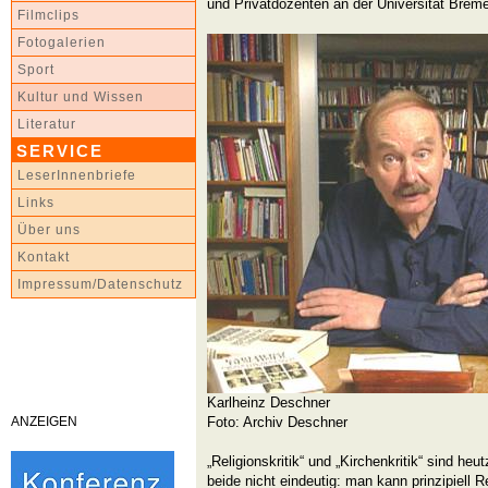
und Privatdozenten an der Universität Brem
Filmclips
Fotogalerien
Sport
Kultur und Wissen
Literatur
SERVICE
LeserInnenbriefe
Links
Über uns
Kontakt
Impressum/Datenschutz
Karlheinz Deschner
ANZEIGEN
Foto: Archiv Deschner
„Religionskritik“ und „Kirchenkritik“ sind heu
beide nicht eindeutig: man kann prinzipiell Re