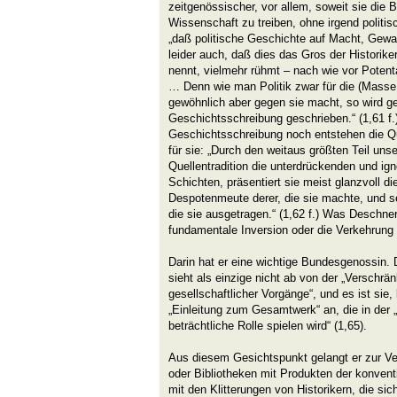
zeitgenössischer, vor allem, soweit sie die B
Wissenschaft zu treiben, ohne irgend politis
„daß politische Geschichte auf Macht, Gewal
leider auch, daß dies das Gros der Histori
nennt, vielmehr rühmt – nach wie vor Potent
… Denn wie man Politik zwar für die (Mass
gewöhnlich aber gegen sie macht, so wird g
Geschichtsschreibung geschrieben.“ (1,61 f.
Geschichtsschreibung noch entstehen die Que
für sie: „Durch den weitaus größten Teil unse
Quellentradition die unterdrückenden und ign
Schichten, präsentiert sie meist glanzvoll die
Despotenmeute derer, die sie machte, und se
die sie ausgetragen.“ (1,62 f.) Was Deschner
fundamentale Inversion oder die Verkehrung 
Darin hat er eine wichtige Bundesgenossin. 
sieht als einzige nicht ab von der „Verschrä
gesellschaftlicher Vorgänge“, und es ist sie,
„Einleitung zum Gesamtwerk“ an, die in der „
beträchtliche Rolle spielen wird“ (1,65).
Aus diesem Gesichtspunkt gelangt er zur V
oder Bibliotheken mit Produkten der konvent
mit den Klitterungen von Historikern, die sic