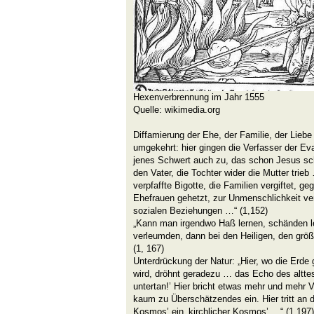
Hexenverbrennung im Jahr 1555
Quelle: wikimedia.org
Diffamierung der Ehe, der Familie, der Liebe
umgekehrt: hier gingen die Verfasser der Eva
jenes Schwert auch zu, das schon Jesus sch
den Vater, die Tochter wider die Mutter trie
verpfaffte Bigotte, die Familien vergiftet, g
Ehefrauen gehetzt, zur Unmenschlichkeit verl
sozialen Beziehungen …“ (1,152)
„Kann man irgendwo Haß lernen, schänden le
verleumden, dann bei den Heiligen, den größ
(1, 167)
Unterdrückung der Natur: „Hier, wo die Erde 
wird, dröhnt geradezu … das Echo des altte
untertan!’ Hier bricht etwas mehr und mehr 
kaum zu Überschätzendes ein. Hier tritt an di
Kosmos’ ein ‚kirchlicher Kosmos’ …“ (1,197)