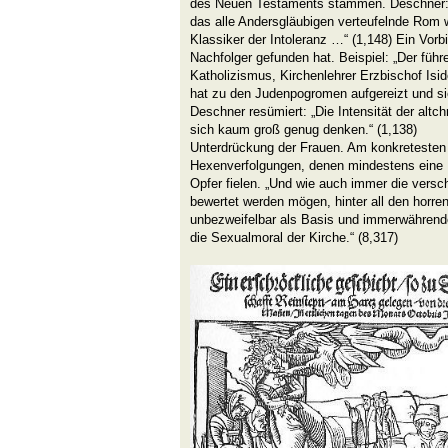
des Neuen Testaments stammen. Deschner: „
das alle Andersgläubigen verteufelnde Rom w
Klassiker der Intoleranz …“ (1,148) Ein Vorbi
Nachfolger gefunden hat. Beispiel: „Der fü
Katholizismus, Kirchenlehrer Erzbischof Isi
hat zu den Judenpogromen aufgereizt und sie 
Deschner resümiert: „Die Intensität der altch
sich kaum groß genug denken.“ (1,138)
Unterdrückung der Frauen. Am konkretesten g
Hexenverfolgungen, denen mindestens eine 
Opfer fielen. „Und wie auch immer die vers
bewertet werden mögen, hinter all den horr
unbezweifelbar als Basis und immerwährend
die Sexualmoral der Kirche.“ (8,317)