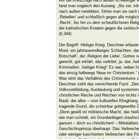
Als die Kreuzzüge nach außen schwieriger w
fand man sogleich den Ausweg. „Als sie, in
nach außen verebbten, führte man sie nach i
‚Rebellen’ und schließlich gegen alle mögli
‚Recht’, bis hin zu dem scheußlichsten Reli
der katholischen Kroaten gegen die serbisc
(6,344)
Der Begriff: Heiliger Krieg. Deschner erläute
Mord, ein jahrtausendlanges Schlachten, da
Botschaft’, der ‚Religion der Liebe’, Gottes s
gerecht, gut erklärt, das verklärt, ja, das ‚he
Kriminellen: ‚heiliger Krieg!’ Es war, neben 
das einzig halbwegs Neue im Christentum.“ (
Was lehrt das Verhältnis des Christentums 
Deschner zieht das vernichtende Fazit: „Den
Volksverblödung, Ausbeutung und systemimm
christlichen Reiche und Reichen von nichts
Raub: der alles – vom kulturellen Klingklang
tragende Grund, die scheinbar gottgewollte D
„Denn gewiß ist militärische Macht, das heißt
wie man schrieb, ein Grundanliegen staufisc
ganzen – doch so christlichen! – Mittelalter
Geschichtsprinzip überhaupt. Das Verbrech
oder weniger kaschierten Verbrechen des Frie