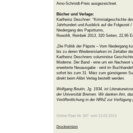
Arno-Schmidt-Preis ausgezeichnet.
Bücher und Verlage:
Karlheinz Deschner: "Kriminalgeschichte de
Jahrhundert und Ausblick auf die Folgezeit
Niedergang des Papsttums,
Rowohlt, Reinbek 2013, 320 Seiten, 22,95 E
„Die Politik der Päpste – Vom Niedergang ku
bis zu deren Wiedererstarken im Zeitalter de
Karlheinz Deschners voluminöse Geschichte p
Moderne. Der Band - eine um ein Nachwort
erweiterte Neuausgabe - wird im Buchhandel
sofort bis zum 31. März zum günstigeren Su
direkt beim Alibri Verlag bestellt werden.
Wolfgang Beutin, Jg. 1934, ist Literaturwiss
der Universität Bremen. Wir danken ihm, das
Veröffentlichung in der NRhZ zur Verfügung g
Online-Flyer Nr. 397 vom 13.03.2013
Druckversion