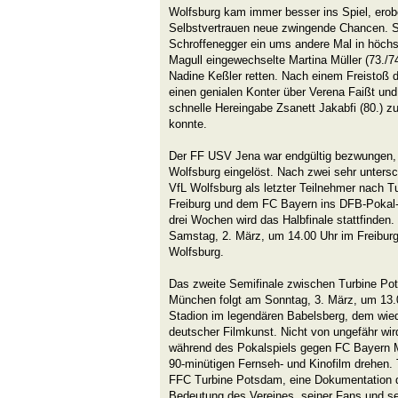
Wolfsburg kam immer besser ins Spiel, ero
Selbstvertrauen neue zwingende Chancen. S
Schroffenegger ein ums andere Mal in höchs
Magull eingewechselte Martina Müller (73./7
Nadine Keßler retten. Nach einem Freistoß 
einen genialen Konter über Verena Faißt und
schnelle Hereingabe Zsanett Jakabfi (80.) 
konnte.
Der FF USV Jena war endgültig bezwungen, d
Wolfsburg eingelöst. Nach zwei sehr untersc
VfL Wolfsburg als letzter Teilnehmer nach
Freiburg und dem FC Bayern ins DFB-Pokal-H
drei Wochen wird das Halbfinale stattfinden
Samstag, 2. März, um 14.00 Uhr im Freibur
Wolfsburg.
Das zweite Semifinale zwischen Turbine Pot
München folgt am Sonntag, 3. März, um 13.0
Stadion im legendären Babelsberg, dem wie
deutscher Filmkunst. Nicht von ungefähr wird
während des Pokalspiels gegen FC Bayern M
90-minütigen Fernseh- und Kinofilm drehen
FFC Turbine Potsdam, eine Dokumentation de
Bedeutung des Vereines, seiner Fans und se