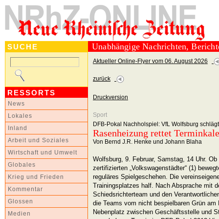
Unabhängige Nachrichten, Berich
SUCHE
Aktueller Online-Flyer vom 06. August 2026
zurück
RESSORTS
Druckversion
News
Sport
Lokales
DFB-Pokal Nachholspiel: VfL Wolfsburg schlägt 
Inland
Rasenheizung rettet Terminkal
Arbeit und Soziales
Von Bernd J.R. Henke und Johann Blaha
Wirtschaft und Umwelt
Wolfsburg, 9. Februar, Samstag, 14 Uhr. Ob es
Globales
zertifizierten „Volkswagenstädter“ (1) bewegt
reguläres Spielgeschehen. Die vereinseige
Krieg und Frieden
Trainingsplatzes half. Nach Absprache mit 
Kommentar
Schiedsrichterteam und den Verantwortlich
Glossen
die Teams vom nicht bespielbaren Grün am 
Nebenplatz zwischen Geschäftsstelle und S
Medien