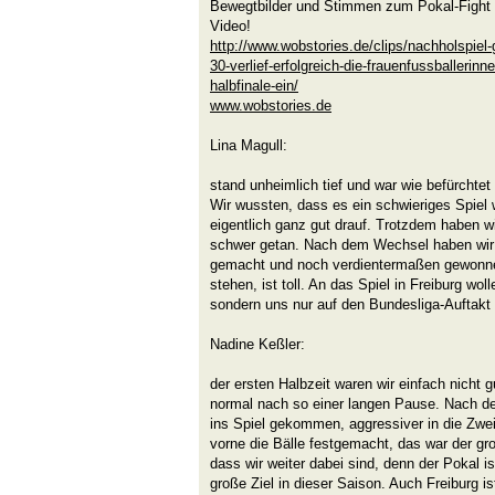
Bewegtbilder und Stimmen zum Pokal-Fight -
Video!
http://www.wobstories.de/clips/nachholspiel-g
30-verlief-erfolgreich-die-frauenfussballerinn
halbfinale-ein/
www.wobstories.de
Lina Mag
J
stand unheimlich tief und war wie befürchte
Wir wussten, dass es ein schwieriges Spiel
eigentlich ganz gut drauf. Trotzdem haben wi
schwer getan. Nach dem Wechsel haben wir 
gemacht und noch verdientermaßen gewonnen.
stehen, ist toll. An das Spiel in Freiburg wol
sondern uns nur auf den Bundesliga-Auftakt
Nadine Keßler:
der ersten Halbzeit waren wir einfach nicht g
normal nach so einer langen Pause. Nach d
ins Spiel gekommen, aggressiver in die Zw
vorne die Bälle festgemacht, das war der gr
dass wir weiter dabei sind, denn der Pokal i
große Ziel in dieser Saison. Auch Freiburg is