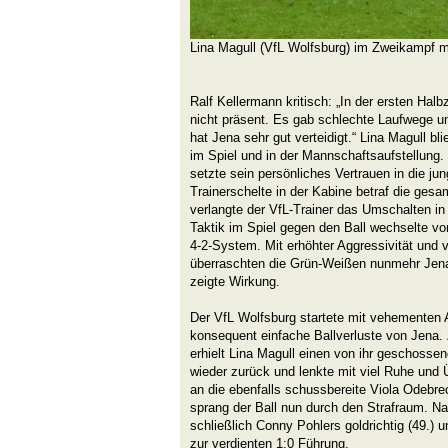
Lina Magull (VfL Wolfsburg) im Zweikampf m
Ralf Kellermann kritisch: „In der ersten Hal
nicht präsent. Es gab schlechte Laufwege un
hat Jena sehr gut verteidigt.“ Lina Magull bl
im Spiel und in der Mannschaftsaufstellung.
setzte sein persönliches Vertrauen in die ju
Trainerschelte in der Kabine betraf die ges
verlangte der VfL-Trainer das Umschalten in 
Taktik im Spiel gegen den Ball wechselte vom
4-2-System. Mit erhöhter Aggressivität und 
überraschten die Grün-Weißen nunmehr Jen
zeigte Wirkung.
Der VfL Wolfsburg startete mit vehementen An
konsequent einfache Ballverluste von Jena.
erhielt Lina Magull einen von ihr geschossen
wieder zurück und lenkte mit viel Ruhe und Ü
an die ebenfalls schussbereite Viola Odebrec
sprang der Ball nun durch den Strafraum. Na
schließlich Conny Pohlers goldrichtig (49.) 
zur verdienten 1:0 Führung.