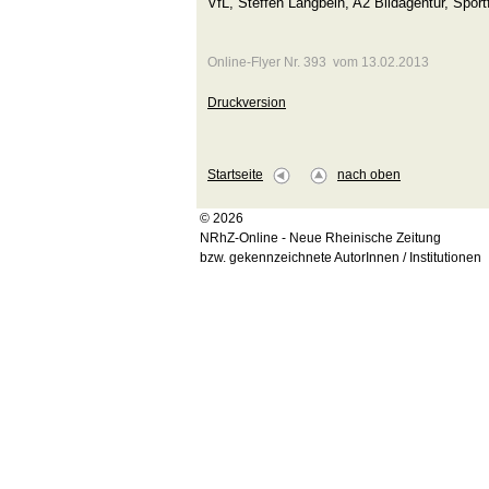
VfL, Steffen Langbein, A2 Bildagentur, Sport
Online-Flyer Nr. 393 vom 13.02.2013
Druckversion
Startseite
nach oben
© 2026
NRhZ-Online - Neue Rheinische Zeitung
bzw. gekennzeichnete AutorInnen / Institutionen