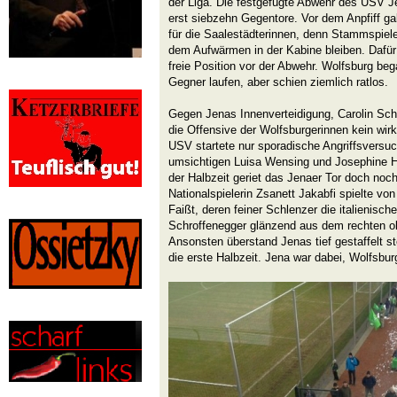
der Liga. Die festgefügte Abwehr des USV Jen
erst siebzehn Gegentore. Vor dem Anpfiff g
für die Saalestädterinnen, denn Stammspie
dem Aufwärmen in der Kabine bleiben. Dafür
freie Position vor der Abwehr. Wolfsburg bega
Gegner laufen, aber schien ziemlich ratlos.
Gegen Jenas Innenverteidigung, Carolin Sch
die Offensive der Wolfsburgerinnen kein w
USV startete nur sporadische Angriffsversuc
umsichtigen Luisa Wensing und Josephine H
der Halbzeit geriet das Jenaer Tor doch noch
Nationalspielerin Zsanett Jakabfi spielte von
Faißt, deren feiner Schlenzer die italienische
Schroffenegger glänzend aus dem rechten obe
Ansonsten überstand Jenas tief gestaffelt 
die erste Halbzeit. Jena war dabei, Wolfsburg