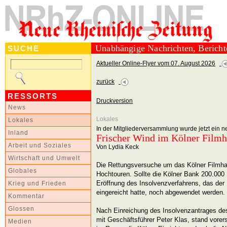
Unabhängige Nachrichten, Berich
SUCHE
Aktueller Online-Flyer vom 07. August 2026
zurück
RESSORTS
Druckversion
News
Lokales
Lokales
In der Mitgliederversammlung wurde jetzt ein n
Inland
Frischer Wind im Kölner Filmha
Arbeit und Soziales
Von Lydia Keck
Wirtschaft und Umwelt
Die Rettungsversuche um das Kölner Filmhaus
Globales
Hochtouren. Sollte die Kölner Bank 200.000 
Eröffnung des Insolvenzverfahrens, das der 
Krieg und Frieden
eingereicht hatte, noch abgewendet werden.
Kommentar
Glossen
Nach Einreichung des Insolvenzantrages de
mit Geschäftsführer Peter Klas, stand vorer
Medien