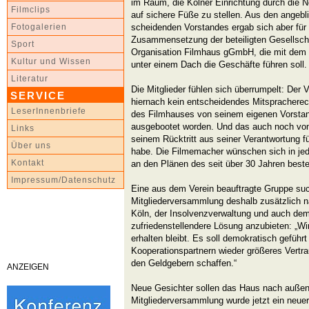
im Raum, die Kölner Einrichtung durch die
Filmclips
auf sichere Füße zu stellen. Aus den angeb
scheidenden Vorstandes ergab sich aber für d
Fotogalerien
Zusammensetzung der beteiligten Gesellscha
Sport
Organisation Filmhaus gGmbH, die mit dem 
Kultur und Wissen
unter einem Dach die Geschäfte führen soll.
Literatur
Die Mitglieder fühlen sich überrumpelt: Der 
SERVICE
hiernach kein entscheidendes Mitspracherech
LeserInnenbriefe
des Filmhauses von seinem eigenen Vorstand
ausgebootet worden. Und das auch noch von
Links
seinem Rücktritt aus seiner Verantwortung 
Über uns
habe. Die Filmemacher wünschen sich in jede
Kontakt
an den Plänen des seit über 30 Jahren bes
Impressum/Datenschutz
Eine aus dem Verein beauftragte Gruppe suc
Mitgliederversammlung deshalb zusätzlich n
Köln, der Insolvenzverwaltung und auch de
zufriedenstellendere Lösung anzubieten: „Wir
erhalten bleibt. Es soll demokratisch geführ
Kooperationspartnern wieder größeres Vertrau
den Geldgebern schaffen.“
ANZEIGEN
Neue Gesichter sollen das Haus nach außen 
Mitgliederversammlung wurde jetzt ein neuer