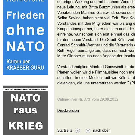
sofortiger Wirkung und mit frischem Wind di
neue Leitung, mit Britta Butzmühlen als ers
Vorsitzenden Manfred Ganswindt sowie den 
Selim Sevinc, haben nicht viel Zeit. Eine K
Vorstandes mit den Mitgliedern war bislang 
Kooperationspartner, unter die sich auch di
einreihte, wünschten sich erst einmal das kl
für den neuen Vorstand. Die Stadt Köln, vert
Conrad Schmidt-Werther und die Vertreterin 
Ruth Rigol, bemängelten, dass nur noch weni
Mitte Oktober muss nach Angabe der Insolv
Vorstandsmitglied Manfred Ganswindt ist da 
Plänen wollen wir die Filmhausidee noch me
schaffen. In einer Medienstadt wie Köln ist
diejenigen, die uns unterstützen werden." (P
Online-Flyer Nr. 373 vom 29.09.2012
Druckversion
Startseite
nach oben