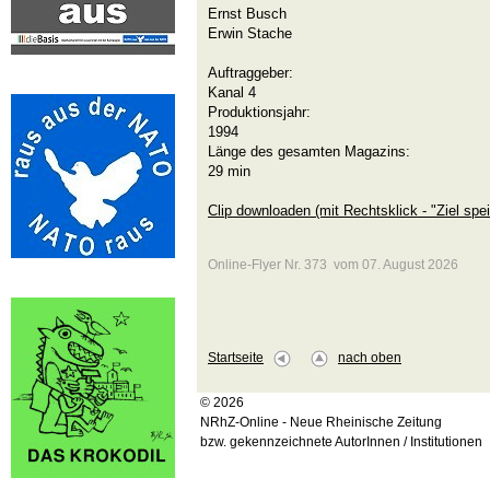
Ernst Busch
Erwin Stache
Auftraggeber:
Kanal 4
Produktionsjahr:
1994
Länge des gesamten Magazins:
29 min
Clip downloaden (mit Rechtsklick - "Ziel spei
Online-Flyer Nr. 373 vom 07. August 2026
Startseite
nach oben
© 2026
NRhZ-Online - Neue Rheinische Zeitung
bzw. gekennzeichnete AutorInnen / Institutionen