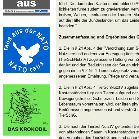
führt. Die durch den Kastenstand fehlende 
lichkeiten führe zudem zu gravierenden Ver
beißen, Weben, Leerkauen oder Trauern. Mar
auf die Hilfe der Bundesländer, um das Lei
beenden.“
Zusammenfassung und Ergebnisse
des G
1. Die in § 24 Abs. 4 der "Verordnung zum Sc
Nutztiere und anderer zur Erzeugung tierisch
(TierSchNutztV) zugelassene Haltung von Z
der Art und den Bedürfnissen der Sauen nich
gegen die in § 2 Nr. 1 Tierschutzgesetz veran
angemessenen Ernährung, Pflege und verhal
2. Die in § 24 Abs. 4 TierSchNutztV zugela
Kastenständen fügt den Tieren aufgrund der
Bewegungsfreiheit Schmerzen, Leiden und S
Lebensraum vorenthalten wird, der ihren phy
Bedürfnissen angemessen ist und verstößt d
TierSchG.
3. Die nach der TierSchNutztV geltenden Be
von abferkelnden Sauen in Kastenständen s
den Vorgaben des TierSchG und sind daher 