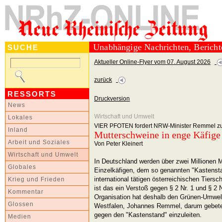
Unabhängige Nachrichten, Berich
SUCHE
Aktueller Online-Flyer vom 07. August 2026
zurück
RESSORTS
Druckversion
News
Wirtschaft und Umwelt
Lokales
VIER PFOTEN fordert NRW-Minister Remmel zur
Inland
Mutterschweine in enge Käfige 
Arbeit und Soziales
Von Peter Kleinert
Wirtschaft und Umwelt
In Deutschland werden über zwei Millionen 
Globales
Einzelkäfigen, dem so genannten "Kastensta
international tätigen österreichischen Tie
Krieg und Frieden
ist das ein Verstoß gegen § 2 Nr. 1 und § 2 
Kommentar
Organisation hat deshalb den Grünen-Umwelt
Glossen
Westfalen, Johannes Remmel, darum gebete
gegen den "Kastenstand" einzuleiten.
Medien