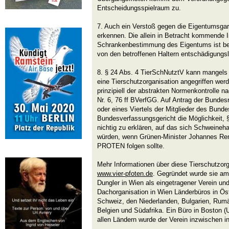
Entscheidungsspielraum zu.
7. Auch ein Verstoß gegen die Eigentumsgara
erkennen. Die allein in Betracht kommende I
Schrankenbestimmung des Eigentums ist be
von den betroffenen Haltern entschädigung
8. § 24 Abs. 4 TierSchNutztV kann mangels 
eine Tierschutzorganisation angegriffen werde
prinzipiell der abstrakten Normenkontrolle n
Nr. 6, 76 ff BVerfGG. Auf Antrag der Bundes
oder eines Viertels der Mitglieder des Bund
Bundesverfassungsgericht die Möglichkeit, 
nichtig zu erklären, auf das sich Schweineh
würden, wenn Grünen-Minister Johannes Re
PROTEN folgen sollte.
Mehr Informationen über diese Tierschutzorg
www.vier-pfoten.de
. Gegründet wurde sie a
Dungler in Wien als eingetragener Verein un
Dachorganisation in Wien Länderbüros in Öst
Schweiz, den Niederlanden, Bulgarien, Rumä
Belgien und Südafrika. Ein Büro in Boston (
allen Ländern wurde der Verein inzwischen i