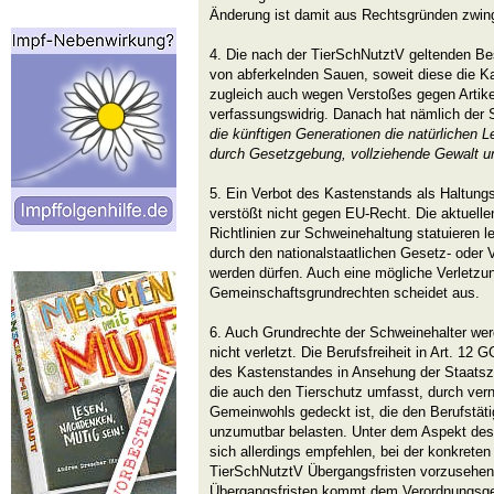
Änderung ist damit aus Rechtsgründen zwin
4. Die nach der TierSchNutztV geltenden Be
von abferkelnden Sauen, soweit diese die K
zugleich auch wegen Verstoßes gegen Artik
verfassungswidrig. Danach hat nämlich der S
die künftigen Generationen die natürlichen 
durch Gesetzgebung, vollziehende Gewalt u
5. Ein Verbot des Kastenstands als Haltung
verstößt nicht gegen EU-Recht. Die aktuelle
Richtlinien zur Schweinehaltung statuieren l
durch den nationalstaatlichen Gesetz- oder 
werden dürfen. Auch eine mögliche Verletzu
Gemeinschaftsgrundrechten scheidet aus.
6. Auch Grundrechte der Schweinehalter wer
nicht verletzt. Die Berufsfreiheit in Art. 12 G
des Kastenstandes in Ansehung der Staatsz
die auch den Tierschutz umfasst, durch ver
Gemeinwohls gedeckt ist, die den Berufstät
unzumutbar belasten. Unter dem Aspekt des
sich allerdings empfehlen, bei der konkrete
TierSchNutztV Übergangsfristen vorzusehen.
Übergangsfristen kommt dem Verordnungsgeb