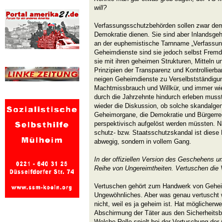
will?
Verfassungsschutzbehörden sollen zwar de
Demokratie dienen. Sie sind aber Inlandsge
an der euphemistische Tarnname „Verfassun
Geheimdienste sind sie jedoch selbst Fremdk
sie mit ihren geheimen Strukturen, Mitteln
Prinzipien der Transparenz und Kontrollierb
neigen Geheimdienste zu Verselbstständigu
Machtmissbrauch und Willkür, und immer wie
durch die Jahrzehnte hindurch erleben muss
wieder die Diskussion, ob solche skandalgen
Geheimorgane, die Demokratie und Bürgerre
perspektivisch aufgelöst werden müssten. 
schutz- bzw. Staatsschutzskandal ist dies
abwegig, sondern in vollem Gang.
In der offiziellen Version des Geschehens u
Reihe von Ungereimtheiten. Vertuschen die
Vertuschen gehört zum Handwerk von Geheim
Ungewöhnliches. Aber was genau vertuscht wi
nicht, weil es ja geheim ist. Hat möglicherwe
Abschirmung der Täter aus den Sicherheits
Welche Rolle spielt bei der Vertuschung der 