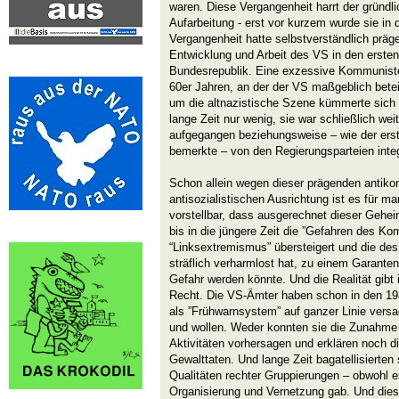
waren. Diese Vergangenheit harrt der gründ
Aufarbeitung - erst vor kurzem wurde sie in 
Vergangenheit hatte selbstverständlich präge
Entwicklung und Arbeit des VS in den erste
Bundesrepublik. Eine exzessive Kommuniste
60er Jahren, an der der VS maßgeblich beteil
um die altnazistische Szene kümmerte sich 
lange Zeit nur wenig, sie war schließlich we
aufgegangen beziehungsweise – wie der erst
bemerkte – von den Regierungsparteien integ
Schon allein wegen dieser prägenden antik
antisozialistischen Ausrichtung ist es für 
vorstellbar, dass ausgerechnet dieser Gehei
bis in die jüngere Zeit die ”Gefahren des 
“Linksextremismus” übersteigert und die de
sträflich verharmlost hat, zu einem Garante
Gefahr werden könnte. Und die Realität gib
Recht. Die VS-Ämter haben schon in den 198
als ”Frühwarnsystem” auf ganzer Linie versag
und wollen. Weder konnten sie die Zunahme 
Aktivitäten vorhersagen und erklären noch d
Gewalttaten. Und lange Zeit bagatellisierten 
Qualitäten rechter Gruppierungen – obwohl e
Organisierung und Vernetzung gab. Und dies