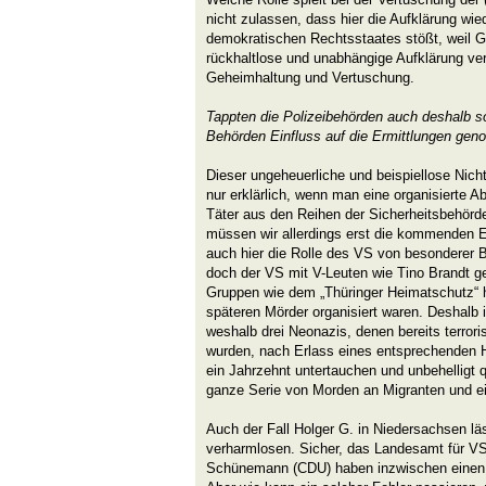
nicht zulassen, dass hier die Aufklärung wi
demokratischen Rechtsstaates stößt, weil G
rückhaltlose und unabhängige Aufklärung vert
Geheimhaltung und Vertuschung.
Tappten die Polizeibehörden auch deshalb so
Behörden Einfluss auf die Ermittlungen g
Dieser ungeheuerliche und beispiellose Nicht
nur erklärlich, wenn man eine organisierte 
Täter aus den Reihen der Sicherheitsbehörden
müssen wir allerdings erst die kommenden E
auch hier die Rolle des VS von besonderer B
doch der VS mit V-Leuten wie Tino Brandt g
Gruppen wie dem „Thüringer Heimatschutz“ h
späteren Mörder organisiert waren. Deshalb 
weshalb drei Neonazis, denen bereits terrori
wurden, nach Erlass eines entsprechenden H
ein Jahrzehnt untertauchen und unbehelligt q
ganze Serie von Morden an Migranten und ei
Auch der Fall Holger G. in Niedersachsen lä
verharmlosen. Sicher, das Landesamt für V
Schünemann (CDU) haben inzwischen einen 