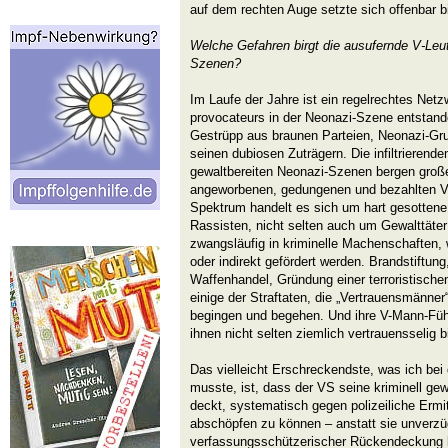
auf dem rechten Auge setzte sich offenbar bi
Welche Gefahren birgt die ausufernde V-Leu
Szenen?
Im Laufe der Jahre ist ein regelrechtes Net
provocateurs in der Neonazi-Szene entstand
Gestrüpp aus braunen Parteien, Neonazi-Gr
seinen dubiosen Zuträgern. Die infiltrierende
gewaltbereiten Neonazi-Szenen bergen groß
angeworbenen, gedungenen und bezahlten V-
Spektrum handelt es sich um hart gesotten
Rassisten, nicht selten auch um Gewalttäter 
zwangsläufig in kriminelle Machenschaften, 
oder indirekt gefördert werden. Brandstiftung
Waffenhandel, Gründung einer terroristische
einige der Straftaten, die „Vertrauensmänne
begingen und begehen. Und ihre V-Mann-Füh
ihnen nicht selten ziemlich vertrauensselig 
Das vielleicht Erschreckendste, was ich bei
musste, ist, dass der VS seine kriminell ge
deckt, systematisch gegen polizeiliche Ermi
abschöpfen zu können – anstatt sie unverzü
verfassungsschützerischer Rückendeckung k