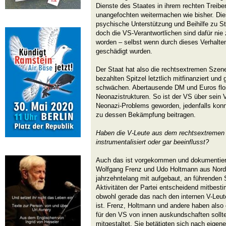
Dienste des Staates in ihrem rechten Treibe
unangefochten weitermachen wie bisher. Di
psychische Unterstützung und Beihilfe zu Str
doch die VS-Verantwortlichen sind dafür ni
worden – selbst wenn durch dieses Verhalte
geschädigt wurden.
Der Staat hat also die rechtsextremen Szen
bezahlten Spitzel letztlich mitfinanziert und 
schwächen. Abertausende DM und Euros flo
Neonazistrukturen. So ist der VS über sein V
Neonazi-Problems geworden, jedenfalls konn
zu dessen Bekämpfung beitragen.
Haben die V-Leute aus dem rechtsextreme
instrumentalisiert oder gar beeinflusst?
Auch das ist vorgekommen und dokumentierb
Wolfgang Frenz und Udo Holtmann aus Nord
jahrzehntelang mit aufgebaut, an führenden 
Aktivitäten der Partei entscheidend mitbest
obwohl gerade das nach den internen V-Leute-
ist. Frenz, Holtmann und andere haben also
für den VS von innen auskundschaften sollte
mitgestaltet. Sie betätigten sich nach eige