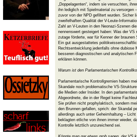
„Doppelagenten“, indem sie versuchten, ihr
ihn lediglich mit Spielmaterial zu versorgen 
zuvor von der NPD gefiltert wurden. Sicher l
zweifelhaften Qualität der V-Leute-Informati
Zahl an V-Leuten in den Neonazi-Szenen die
nennenswert gesteigert haben: Was der VS m
zutage förderte, war für Kenner der braunen 
Ein gut ausgestattetes politikwissenschaftlic
Rechtsentwicklung jedenfalls ohne dubiose 
besseren diagnostischen und analytischen F
erklären können.
Warum ist den Parlamentarischen Kontrollko
Parlamentarische Kontrollgremien haben me
Skandale noch problematische VS-Strukture
die Medien oder Insider. In den parlamentar
Abgeordnete, die in der Regel keine Fachleu
Sie prüfen nicht prophylaktisch, sondern me
den Brunnen gefallen, sprich: der Skandal pe
allerdings auch unter Geheimhaltung – Licht
beklagten etliche von ihnen immer wieder, d
Kontrolle letztlich unzureichend sei.
Könnte man gar etwas grob sagen, der VS k