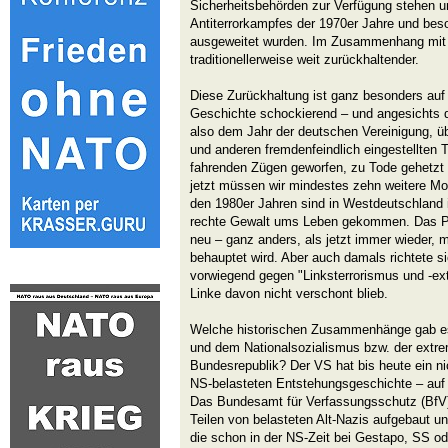
Sicherheitsbehörden zur Verfügung stehen 
Antiterrorkampfes der 1970er Jahre und beso
ausgeweitet wurden. Im Zusammenhang mit
traditionellerweise weit zurückhaltender.
Diese Zurückhaltung ist ganz besonders auf
Geschichte schockierend – und angesichts d
also dem Jahr der deutschen Vereinigung, 
und anderen fremdenfeindlich eingestellten 
fahrenden Zügen geworfen, zu Tode gehetzt 
jetzt müssen wir mindestes zehn weitere Mo
den 1980er Jahren sind in Westdeutschlan
rechte Gewalt ums Leben gekommen. Das P
neu – ganz anders, als jetzt immer wieder, m
behauptet wird. Aber auch damals richtete s
vorwiegend gegen "Linksterrorismus und -e
Linke davon nicht verschont blieb.
Welche historischen Zusammenhänge gab e
und dem Nationalsozialismus bzw. der extre
Bundesrepublik? Der VS hat bis heute ein nic
NS-belasteten Entstehungsgeschichte – auf
Das Bundesamt für Verfassungsschutz (BfV) 
Teilen von belasteten Alt-Nazis aufgebaut u
die schon in der NS-Zeit bei Gestapo, SS ode