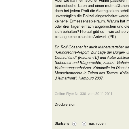
Aber wie kann ein solcher Fehler passieren,
terroristische Taten und einen mutmaßlichen 
doch bei jedem Profi die Alarmglocken schri
unverzüglich die Polizei eingeschaltet werd
keinerlei Ermessensspielraum. Warum hat m
oder drei Tagen einfach abgebrochen und die
sich behalten? Hierauf gibt es – wie auf so 
bislang keine plausible Antwort. (PK)
Dr. Rolf Gössner ist auch Mitherausgeber de
"Grundrechte-Report. Zur Lage der Bürger- 
Deutschland" (Fischer-TB) und Autor zahlr
Sicherheit und Bürgerrechte, zuletzt: Gehei
Verfassungsschutzes: Kriminelle im Dienst
Menschenrechte in Zeiten des Terrors. Kolla
„Heimatfront“, Hamburg 2007.
Online-Flyer Nr. 330 vom 30.11.2011
Druckversion
Startseite
nach oben