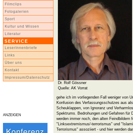
Filmclips
Fotogalerien
Sport
Kultur und Wissen
Literatur
SERVICE
LeserInnenbriefe
Links
Über uns
Kontakt
Impressum/Datenschutz
Dr. Rolf Gössner
Quelle: AK Vorrat
gehe ich im vorliegenden Fall weniger von U
Konfusion des Verfassungsschutzes aus als
Scheuklappen, von Ignoranz und Verharmlo
Spektrums. Bedrohungen und Gefahren für 
ANZEIGEN
werden immer noch, den alten Feindbildern fo
"Linksextremismus/-terrorismus" und "Isla
Terrorismus" assoziiert - und hier werden da