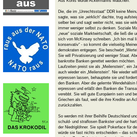
Aus Kohls wurde Ackermanns Mädchen.
Die, die im „Unrechtsstaat“ DDR keine Meinu
sagte, was sie „wirklich“ dachte, trug aufs
selber bei und sagt weiter nicht, was sie wi
immer weniger selbst zu denken. Soziale Mar
„neue“ soziale Marktwirtschaft, die ließ die
sich von McKinsey schreiben. „Ich bin mal lib
konservativ“ - so kommt die vielseitig Mei
demokraten entgegen. Sie beschwört „Werte“ 
Sie will Privatisierung und weniger Staat. Ab
bankrotte Banken gerettet werden möchten.
Laufzeiten preist sie als „Meilenstein“, ein J
auch wieder ein „Meilenstein“. Nie wieder wi
erpressen lassen, behauptete sie und forder
den Banken. Aber die gelernte Wendehälsin l
erpressen und erläßt den Banken die Transakt
verebbt. Sie will gute Europäerin sein und be
Griechen als faul, weil die ihre Kredite an 
zurückzahlen.
So werden mit ihrer Beihilfe Deutschland u
schuld- und straflosen Bankster und der hart
der Niedriglöhner. Sie spielt Pokerface für d
würde sie fast nichts entscheiden – das sch