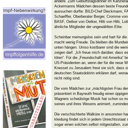
andere. Zum Geburtstagsdinner im Kanzleram
Ackermanns Mädchen dessen beste Freunde e
aussuchen durfte: BILD-Chef Dieckmann, FA
Schaeffler, Oberberater Berger, Cromme vo
BASF, Oetker von Oetker, Hilti von Hilti, Lot
ähnliche Mitglieder der ungewählten Elite.
Scheinbar meinungslos sein und hart für di
macht wenig Freude. Da bleiben die Mundwin
unten hängen. Umso kostbarer sind die weni
zeigen darf. „Ich freue mich darüber, dass e
töten“. Für die „Freundschaft mit Amerika“ b
US-Präsidenten an, wenn der für die neue We
Knesset zu Jerusalem freut sie sich, dass s
deutschen Staatsdoktrin erklären darf, won
nicht nötig sind.
Die vom Mädchen zur „mächtigsten Frau der 
präsentiert in Bayreuth freudig einen üppigen
Wagners schwülstige Musik hat schon so m
seines und ihres Wesens animiert, zumindes
Die verschüchterte Walküre in ansonsten ha
kleidung findet sich in jedem Unrechtsstaat s
sogar einen solchen selbst mitgestalten, zu