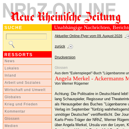
Unabhängige Nachrichten, Berich
SUCHE
Aktueller Online-Flyer vom 09. August 2026
zurück
RESSORTS
Druckversion
News
Glossen
Lokales
Aus dem "Eulenspiegel"-Buch "Lügenbarone u
Inland
Angela Merkel - Ackermanns 
Arbeit und Soziales
Von Werner Rügemer
Wirtschaft und Umwelt
Achtung: Die Politsatire in Deutschland lebt
Globales
lang Schauspieler, Regisseur und Theaterinte
als Herausgeber des Buches "Lügenbarone 
Krieg und Frieden
Verlag im September "fünfzig wahrheitsgemäß
Kommentar
unnötiger Deutscher" veröffentlicht. Der Jou
Glossen
Karls-Preis-Träger der NRhZ, Werner Rügemer
über Angela Merkel, Ursula von der Leyen, 
Medien