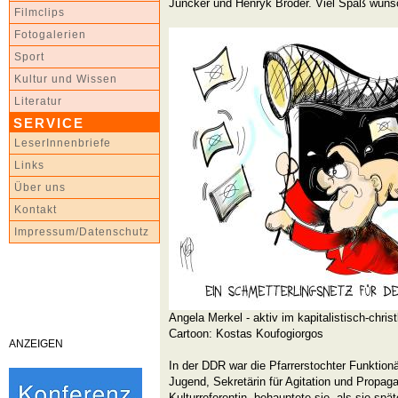
Juncker und Henryk Broder. Viel Spaß wünsc
Filmclips
Fotogalerien
Sport
Kultur und Wissen
Literatur
SERVICE
LeserInnenbriefe
Links
Über uns
Kontakt
Impressum/Datenschutz
Angela Merkel - aktiv im kapitalistisch-chris
Cartoon: Kostas Koufogiorgos
ANZEIGEN
In der DDR war die Pfarrerstochter Funktion
Jugend, Sekretärin für Agitation und Propaga
Kulturreferentin, behauptete sie, als sie sp