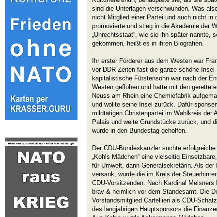
sind die Unterlagen verschwunden. Was also
nicht Mitglied einer Partei und auch nicht in 
promovierte und stieg in die Akademie der 
„Unrechtsstaat“, wie sie ihn später nannte, s
gekommen, heißt es in ihren Biografien.
Ihr erster Förderer aus dem Westen war Fra
vor DDR-Zeiten fast die ganze schöne Insel
kapitalistische Fürstensohn war nach der En
Westen geflohen und hatte mit den gerettet
Neuss am Rhein eine Chemiefabrik aufgemach
und wollte seine Insel zurück. Dafür sponser
mildtätigen Christenpartei im Wahlkreis der 
Palais und weite Grundstücke zurück, und di
wurde in den Bundestag geholfen.
Der CDU-Bundeskanzler suchte erfolgreich
„Kohls Mädchen“ eine vielseitig Einsetzbare,
für Umwelt, dann Generalsekretärin. Als de
versank, wurde die im Kreis der Steuerhinter
CDU-Vorsitzenden. Nach Kardinal Meisners Kr
brav & heimlich vor dem Standesamt. Die D
Vorstandsmitglied Cartellieri als CDU-Schat
des langjährigen Hauptsponsors die Finanzen d