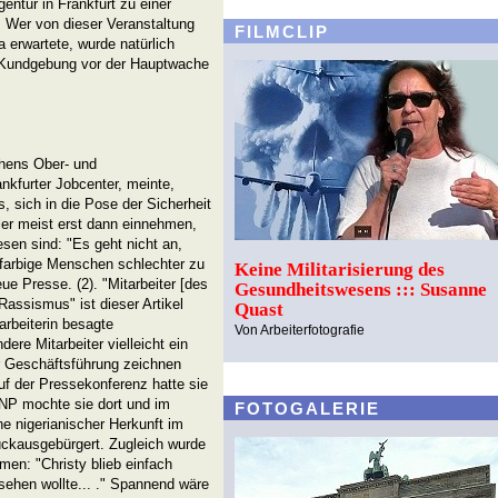
entur in Frankfurt zu einer
. Wer von dieser Veranstaltung
FILMCLIP
 erwartete, wurde natürlich
e Kundgebung vor der Hauptwache
chens Ober- und
nkfurter Jobcenter, meinte,
 sich in die Pose der Sicherheit
ler meist erst dann einnehmen,
sen sind: "Es geht nicht an,
 farbige Menschen schlechter zu
Keine Militarisierung des
ue Presse. (2). "Mitarbeiter [des
Gesundheitswesens ::: Susanne
assismus" ist dieser Artikel
Quast
tarbeiterin besagte
Von Arbeiterfotografie
ere Mitarbeiter vielleicht ein
r Geschäftsführung zeichnen
uf der Pressekonferenz hatte sie
FNP mochte sie dort und im
FOTOGALERIE
he nigerianischer Herkunft im
rückausgebürgert. Zugleich wurde
n: "Christy blieb einfach
 sehen wollte... ." Spannend wäre