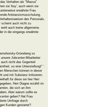
 das Verhalten als "Massa"
nen sie 'boy', auch wenn sie
essanterweise erwähnte Frau
kende Antirassismusschulung,
Verhaltensweisen des Personals.
r scheint auch nicht zu
r wohl auch keine allgemeine.
er in die eingangs erwähnte
zernohorsky-Grüneberg so
unsere Jobcenter-Mitarbeiter
 auch nicht das Gegenteil
theit, so eine Unterstellung!" '.
ten Menschen können in dieser
 und mit Substanz kritisieren.
ielhaft für diese sei hier Herr
gegeben, Herr Diagne erzählt im
amten, die sich an ihm
haben. Aber warum sollte es
bcenter geben? Hat Frau
lierte Umfrage durch
igen Kunden gestartet?