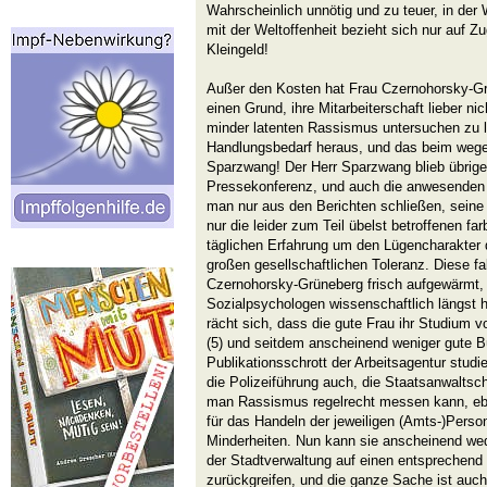
Wahrscheinlich unnötig und zu teuer, in der 
mit der Weltoffenheit bezieht sich nur auf 
Kleingeld!
Außer den Kosten hat Frau Czernohorsky-Gr
einen Grund, ihre Mitarbeiterschaft lieber n
minder latenten Rassismus untersuchen zu l
Handlungsbedarf heraus, und das beim wegen
Sparzwang! Der Herr Sparzwang blieb übrigen
Pressekonferenz, und auch die anwesenden 
man nur aus den Berichten schließen, seine 
nur die leider zum Teil übelst betroffenen fa
täglichen Erfahrung um den Lügencharakter
großen gesellschaftlichen Toleranz. Diese f
Czernohorsky-Grüneberg frisch aufgewärmt, 
Sozialpsychologen wissenschaftlich längst hi
rächt sich, dass die gute Frau ihr Studium 
(5) und seitdem anscheinend weniger gute B
Publikationsschrott der Arbeitsagentur studie
die Polizeiführung auch, die Staatsanwaltsc
man Rassismus regelrecht messen kann, ebe
für das Handeln der jeweiligen (Amts-)Pers
Minderheiten. Nun kann sie anscheinend wed
der Stadtverwaltung auf einen entsprechend
zurückgreifen, und die ganze Sache ist auch