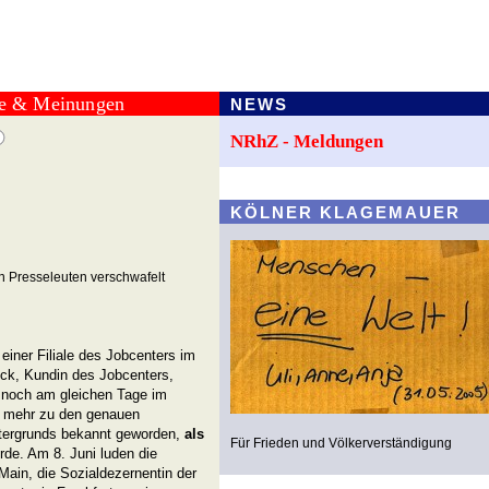
te & Meinungen
NEWS
NRhZ - Meldungen
KÖLNER KLAGEMAUER
n Presseleuten verschwafelt
einer Filiale des Jobcenters im
eck, Kundin des Jobcenters,
b noch am gleichen Tage im
g mehr zu den genauen
tergrunds bekannt geworden,
als
Für Frieden und Völkerverständigung
rde. Am 8. Juni luden die
ain, die Sozialdezernentin der