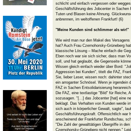
schlicht und einfach vergessen oder wegges
Geschäftsführung des Jobcenter in Sachen
Tuten und Blasen keine Ahnung. Glückwunsc
anbrennen, im weltoffenen Frankfurt! (6)
"Meine Kunden sind schlimmer als wir!"
Wie wird man nur den Makel des Versagens
hat? Auch Frau Czernohorsky-Grüneberg hat s
klassische Lösung – Mache einfach die Gege
Eben noch war sie sich sicher, dass man V
soll, und hat geglaubt, die Gegenseite könne
Wissen gleich einfach wieder über Bord: "Job
Aggression bei Kunden", titelt die FAZ, Frank
Sie, lieber Leser, wissen noch: dahinter stec
ein arroganter Schnösel. Wenn je irgendein 
FAZ in Sachen Entsolidarisierung heranreiche
Die FAZ, eine textlastige "Bild" für Reiche
sozusagen. "[…] das Jobcenter [hat] eine ne
beklagt. Das Verhalten von Kunden werde i
sich auch in körperlicher Gewalt, sagte", la
Geschäftsführungskraft. Offensichtlich war h
anscheinend der Frankfurter Rundschau, schl
"Die Zahl der gewalttätigen Übergriffe in d
Czernohorsky-Grüneberg nicht nennen." Leider