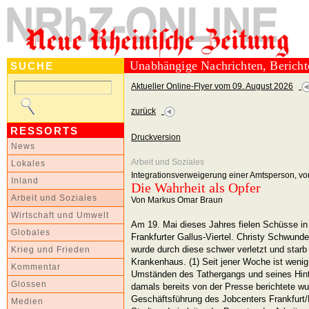
Unabhängige Nachrichten, Berich
SUCHE
Aktueller Online-Flyer vom 09. August 2026
zurück
RESSORTS
Druckversion
News
Arbeit und Soziales
Lokales
Integrationsverweigerung einer Amtsperson, vo
Inland
Die Wahrheit als Opfer
Arbeit und Soziales
Von Markus Omar Braun
Wirtschaft und Umwelt
Am 19. Mai dieses Jahres fielen Schüsse in 
Globales
Frankfurter Gallus-Viertel. Christy Schwund
wurde durch diese schwer verletzt und star
Krieg und Frieden
Krankenhaus. (1) Seit jener Woche ist weni
Kommentar
Umständen des Tathergangs und seines Hin
Glossen
damals bereits von der Presse berichtete wu
Geschäftsführung des Jobcenters Frankfurt/M
Medien