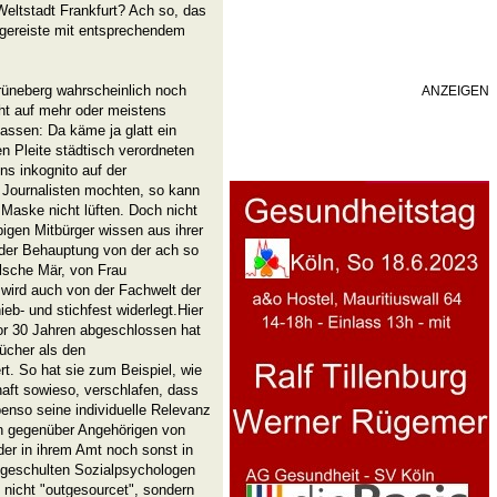
Weltstadt Frankfurt? Ach so, das
Zugereiste mit entsprechendem
üneberg wahrscheinlich noch
ANZEIGEN
icht auf mehr oder meistens
assen: Da käme ja glatt ein
 Pleite städtisch verordneten
s inkognito auf der
Journalisten mochten, so kann
Maske nicht lüften. Doch nicht
rbigen Mitbürger wissen aus ihrer
 der Behauptung von der ach so
alsche Mär, von Frau
wird auch von der Fachwelt der
eb- und stichfest widerlegt.Hier
vor 30 Jahren abgeschlossen hat
ücher als den
rt. So hat sie zum Beispiel, wie
haft sowieso, verschlafen, dass
nso seine individuelle Relevanz
on gegenüber Angehörigen von
er in ihrem Amt noch sonst in
 geschulten Sozialpsychologen
 nicht "outgesourcet", sondern