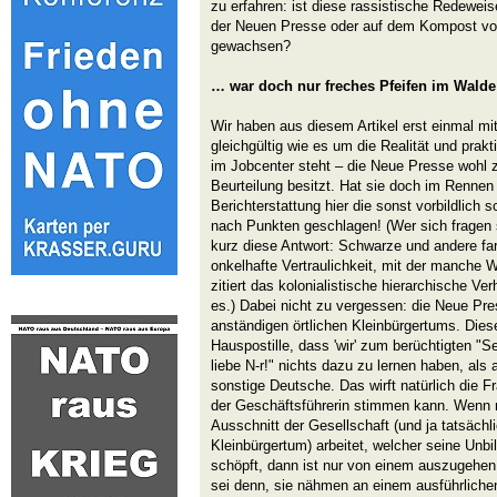
zu erfahren: ist diese rassistische Redewei
der Neuen Presse oder auf dem Kompost vo
gewachsen?
… war doch nur freches Pfeifen im Walde
Wir haben aus diesem Artikel erst einmal m
gleichgültig wie es um die Realität und pra
im Jobcenter steht – die Neue Presse wohl z
Beurteilung besitzt. Hat sie doch im Rennen
Berichterstattung hier die sonst vorbildlich 
nach Punkten geschlagen! (Wer sich fragen 
kurz diese Antwort: Schwarze und andere far
onkelhafte Vertraulichkeit, mit der manche 
zitiert das kolonialistische hierarchische Ver
es.) Dabei nicht zu vergessen: die Neue Pres
anständigen örtlichen Kleinbürgertums. Dies
Hauspostille, dass 'wir' zum berüchtigten "
liebe N-r!" nichts dazu zu lernen haben, als 
sonstige Deutsche. Das wirft natürlich die F
der Geschäftsführerin stimmen kann. Wenn n
Ausschnitt der Gesellschaft (und ja tatsäch
Kleinbürgertum) arbeitet, welcher seine Unb
schöpft, dann ist nur von einem auszugehen:
sei denn, sie nähmen an einem ausführlichen