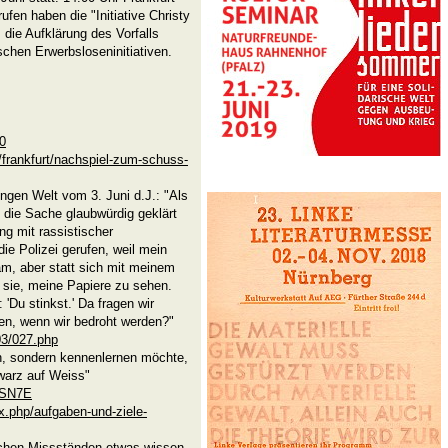
en haben die "Initiative Christy
 die Aufklärung des Vorfalls
chen Erwerbsloseninitiativen.
40
s/frankfurt/nachspiel-zum-schuss-
ungen Welt vom 3. Juni d.J.: "Als
 die Sache glaubwürdig geklärt
ng mit rassistischer
die Polizei gerufen, weil mein
m, aber statt sich mit meinem
 sie, meine Papiere zu sehen.
'Du stinkst.' Da fragen wir
en, wenn wir bedroht werden?"
03/027.php
n, sondern kennenlernen möchte,
warz auf Weiss"
5SN7E
ex.php/aufgaben-und-ziele-
lichen Missständen etwas wissen