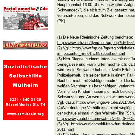
Hauptbahnhof,16:00 Uhr Hauptwache. Aufgeruf
Schwundeck", die sich zum Ziel gesetzt hat,
voranzutreiben, und das Netzwerk der hessis
(PK)
(1) Die Neue Rheinische Zeitung berichtete:
http://www.nrhz.de/flyer/beitrag.php?id=165
(2) Vgl.:
http://www.fnp.de/fnp/region/lokale
im-jobcenter_rmn01.c.8973558.de.html
(3) Herr Diagne in einem Interview mit der J
Senegalese und Frankfurter möchte ich, daß
wird. Viele Schwarze haben leidvolle Erfahru
Polizeigewalt. Ich selber hatte in einem Fall 
Nachbar mich mit Schlägen bedrohte. Die ka
weißen Nachbarn zu beschäftigen, verlangte
Vor meinen Kindern haben sie mich beleidigt: 
Schwarzen uns: An wen sollen wir uns wend
Vgl. dazu:
http://www.jungewelt.de/2011/06-
(4)Wer deutsche Verhältnisse nicht weglüge
der schaue einmal in den Wallraff-Film "Sch
http://www.youtube.com/watch?v=9qDFHO
(5) Vgl.
http://www.jobmobil-frankfurt.de/ind
2011.html
(6) Für jeden, der von unseren gesellschaft