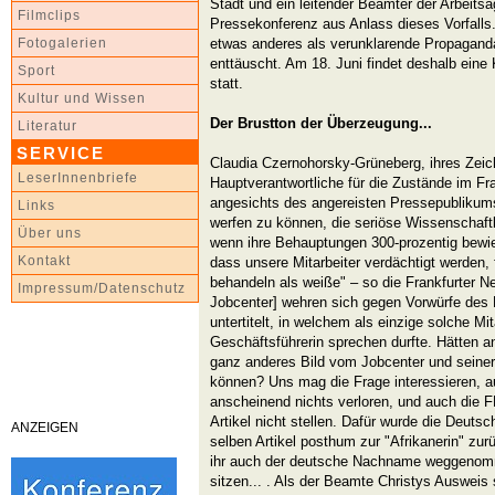
Stadt und ein leitender Beamter der Arbeitsag
Filmclips
Pressekonferenz aus Anlass dieses Vorfalls
etwas anderes als verunklarende Propaganda
Fotogalerien
enttäuscht. Am 18. Juni findet deshalb ein
Sport
statt.
Kultur und Wissen
Der Brustton der Überzeugung...
Literatur
SERVICE
Claudia Czernohorsky-Grüneberg, ihres Zei
LeserInnenbriefe
Hauptverantwortliche für die Zustände im Fra
angesichts des angereisten Pressepublikums,
Links
werfen zu können, die seriöse Wissenschaft
Über uns
wenn ihre Behauptungen 300-prozentig bewie
Kontakt
dass unsere Mitarbeiter verdächtigt werden,
behandeln als weiße" – so die Frankfurter Ne
Impressum/Datenschutz
Jobcenter] wehren sich gegen Vorwürfe des R
untertitelt, in welchem als einzige solche Mi
Geschäftsführerin sprechen durfte. Hätten and
ganz anderes Bild vom Jobcenter und seine
können? Uns mag die Frage interessieren, a
anscheinend nichts verloren, und auch die 
Artikel nicht stellen. Dafür wurde die Deutsc
ANZEIGEN
selben Artikel posthum zur "Afrikanerin" zu
ihr auch der deutsche Nachname weggenomme
sitzen... . Als der Beamte Christys Ausweis