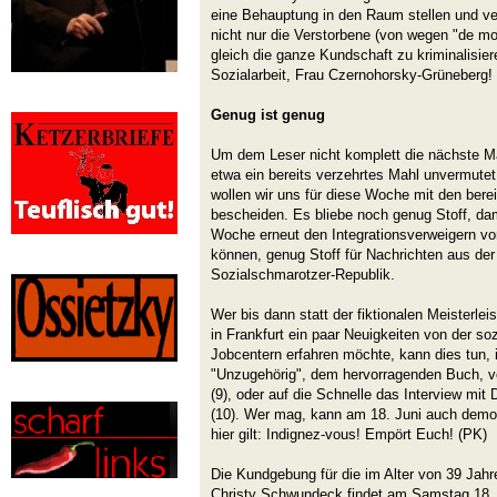
eine Behauptung in den Raum stellen und ve
nicht nur die Verstorbene (von wegen "de mor
gleich die ganze Kundschaft zu kriminalisie
Sozialarbeit, Frau Czernohorsky-Grüneberg!
Genug ist genug
Um dem Leser nicht komplett die nächste Ma
etwa ein bereits verzehrtes Mahl unvermutet
wollen wir uns für diese Woche mit den ber
bescheiden. Es bliebe noch genug Stoff, dam
Woche erneut den Integrationsverweigern v
können, genug Stoff für Nachrichten aus der
Sozialschmarotzer-Republik.
Wer bis dann statt der fiktionalen Meisterle
in Frankfurt ein paar Neuigkeiten von der so
Jobcentern erfahren möchte, kann dies tun,
"Unzugehörig", dem hervorragenden Buch, vo
(9), oder auf die Schnelle das Interview mit 
(10). Wer mag, kann am 18. Juni auch demon
hier gilt: Indignez-vous! Empört Euch! (PK)
Die Kundgebung für die im Alter von 39 Jahr
Christy Schwundeck findet am Samstag 18. J