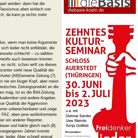
part worden: dann hat die
 Rassismus eben einfach von
h, da kann ja nichts mehr
 los, wenn man keine Argumente
ich leider nicht entblödet, die
nseite schlecht! – zu wählen.
orwürfe auch beweisen können
 es nicht, schon wirft sie dieses
center sieht neue Qualität der
furter (All)Gemeine Zeitung (7).
kt nie ein kluger Kopf, aber meist
deutsches Zeitungsprodukt an die
n mag, ist es die Bild-Zeitung.
, Akademiker und andere Angeber,
ue Qualität der Aggression
mmer unberechenbarer und zeige
ut FAZ, eben jene wohlinformierte
ier ein anderer Reporter,
auer und hakte gleich nach (8).
en vergangenen Jahren konnte
, leider. Aber schnell einmal