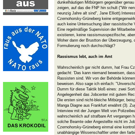
dunkelhäutigen Mitbürgern gegenüber genau
zeigen, auf das die FNP hin schult ("Wir nen
neunzig Jahre alt sind", Jane Elliott).Inter
Czernohorsky-Grüneberg keine entgegenwir
auch keine Untersuchung über rassistische 
Eine regelmäßige Supervision der Mitarbeite
existieren, keine rassismusspezifische, abe
Woher dann der Brustton der Überzeugung, d
Formulierung noch durchschlägt?
Rassismus lebt, auch im Amt
Wahrscheinlich gar nicht dumm, hat Frau C
gedacht: 'Das kann niemand beweisen, dass 
Rassisten sind. Wir von der Behörde können
beweisen. Also sage ich einfach: "Unverschäm
Dumm für diese Taktik bloß eines: zwei Sor
Angelegenheit das Jobcenter mit gutem Recht
Die ersten sind nicht-bleiche Mitbürger, beisp
Manga Diagne aus Frankfurt erwähnt (3). Zu
Interview mit der Jungen Welt von Polizeibe
wahrscheinlich auf strafbare Art vergangen 
solche Beamte oder Angestellte nicht im Jo
Czernohorsky-Grüneberg einmal eine kontrol
unabhängige Wissenschaftler unter den farb