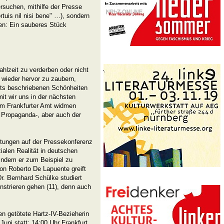
rsuchen, mithilfe der Presse
tuis nil nisi bene" …), sondern
ren: Ein sauberes Stück
hlzeit zu verderben oder nicht
 wieder hervor zu zaubern,
eits beschriebenen Schönheiten
it wir uns in der nächsten
om Frankfurter Amt widmen
 Propaganda-, aber auch der
istungen auf der Pressekonferenz
zialen Realität in deutschen
 indem er zum Beispiel zu
n Roberto De Lapuente greift
Dr. Bernhard Schülke studiert
strieren gehen (11), denn auch
en getötete Hartz-IV-Bezieherin
uni statt: 14:00 Uhr Frankfurt