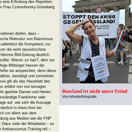
se eine Erfindung des Reporters
n Frau Czernohorsky-Grüneberg
itnehmen dürfen, dass –
ktische Relevanz von Rassismus
uallerletzt die Kompetenz zur
 um die wohl rassistischste
schlimme Bild-Zeitung deutlich
sollte: Warum so hart?, dem nur
bige Mitbürger hassen die
Weiße sie ansprechen, denn diese
hältnis, bestätigt und zementiert
se gilt als das Hausblatt des
es erfährt nun von besagter
Russland ist nicht unser Feind
Sehr geehrte Damen und Herren,
Von Arbeiterfotografie
anständige Frankforter oder
rage auf, wie sehr die Aussage
ämlich in ihrem Amt ein
lich vor allem aus dem
ildung aus Medien wie der FNP
 Dass viele der Mitarbeiter – es
 Antirassismus-Training teil –