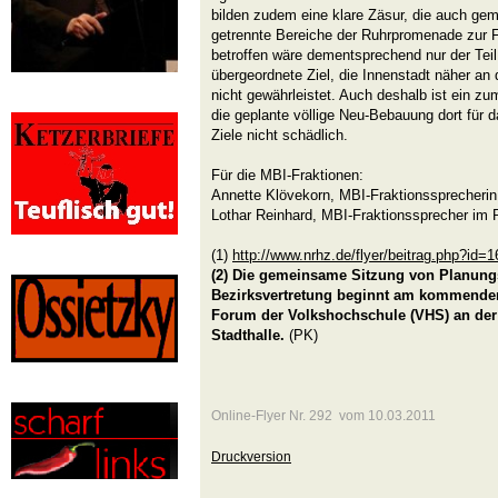
bilden zudem eine klare Zäsur, die auch gem
getrennte Bereiche der Ruhrpromenade zur 
betroffen wäre dementsprechend nur der Teil 
übergeordnete Ziel, die Innenstadt näher an
nicht gewährleistet. Auch deshalb ist ein zum
die geplante völlige Neu-Bebauung dort für
Ziele nicht schädlich.
Für die MBI-Fraktionen:
Annette Klövekorn, MBI-Fraktionssprecherin
Lothar Reinhard, MBI-Fraktionssprecher im R
(1)
http://www.nrhz.de/flyer/beitrag.php?id=
(2)
Die gemeinsame Sitzung von Planun
Bezirksvertretung beginnt am kommende
Forum der Volkshochschule (VHS) an der
Stadthalle.
(PK)
Online-Flyer Nr. 292 vom 10.03.2011
Druckversion