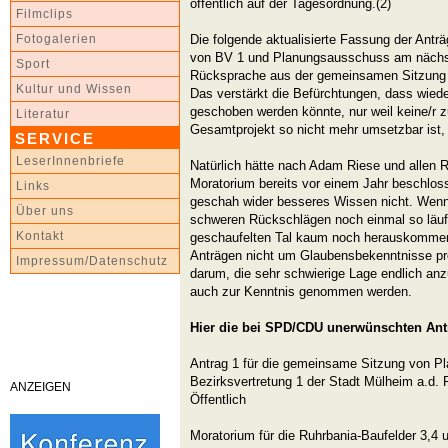
öffentlich auf der Tagesordnung.(2)
Filmclips
Die folgende aktualisierte Fassung der Antr
Fotogalerien
von BV 1 und Planungsausschuss am nächs
Sport
Rücksprache aus der gemeinsamen Sitzung i
Kultur und Wissen
Das verstärkt die Befürchtungen, dass wiede
geschoben werden könnte, nur weil keine/r z
Literatur
Gesamtprojekt so nicht mehr umsetzbar ist, 
SERVICE
LeserInnenbriefe
Natürlich hätte nach Adam Riese und allen R
Moratorium bereits vor einem Jahr beschlo
Links
geschah wider besseres Wissen nicht. Wenn 
Über uns
schweren Rückschlägen noch einmal so läuf
Kontakt
geschaufelten Tal kaum noch herauskommen.
Anträgen nicht um Glaubensbekenntnisse pr
Impressum/Datenschutz
darum, die sehr schwierige Lage endlich anz
auch zur Kenntnis genommen werden.
Hier die bei SPD/CDU unerwünschten Ant
Antrag 1 für die gemeinsame Sitzung von 
Bezirksvertretung 1 der Stadt Mülheim a.d
ANZEIGEN
Öffentlich
Moratorium für die Ruhrbania-Baufelder 3,4 