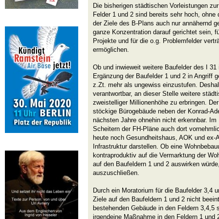
Die bisherigen städtischen Vorleistungen zu
Felder 1 und 2 sind bereits sehr hoch, ohn
der Ziele des B-Plans auch nur annähernd ge
ganze Konzentration darauf gerichtet sein, 
Projekte und für die o.g. Problemfelder vert
ermöglichen.
Ob und inwieweit weitere Baufelder des I 31
Ergänzung der Baufelder 1 und 2 in Angriff
z.Zt. mehr als ungewiss einzustufen. Desh
verantwortbar, an dieser Stelle weitere städt
zweistelliger Millionenhöhe zu erbringen. Der
stöckige Bürogebäude neben der Konrad-Ade
nächsten Jahre ohnehin nicht erkennbar. Im
Scheitern der FH-Pläne auch dort vornehml
heute noch Gesundheitshaus, AOK und ex-Ar
Infrastruktur darstellen. Ob eine Wohnbebauu
kontraproduktiv auf die Vermarktung der W
auf den Baufeldern 1 und 2 auswirken würde, 
auszuschließen.
Durch ein Moratorium für die Baufelder 3,4 u
Ziele auf den Baufeldern 1 und 2 nicht beeint
bestehenden Gebäude in den Feldern 3,4,5 s
irgendeine Maßnahme in den Feldern 1 und 