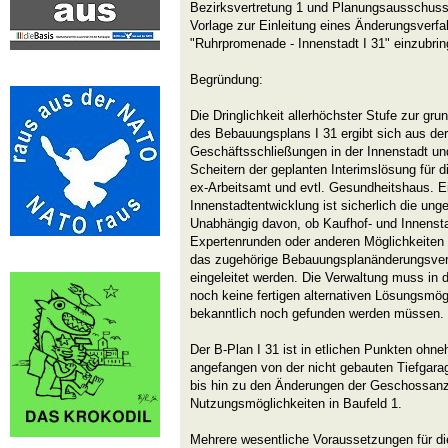
Bezirksvertretung 1 und Planungsausschus
Vorlage zur Einleitung eines Änderungsverf
"Ruhrpromenade - Innenstadt I 31" einzubrin
Begründung:
Die Dringlichkeit allerhöchster Stufe zur g
des Bebauungsplans I 31 ergibt sich aus de
Geschäftsschließungen in der Innenstadt u
Scheitern der geplanten Interimslösung für 
ex-Arbeitsamt und evtl. Gesundheitshaus. Ei
Innenstadtentwicklung ist sicherlich die un
Unabhängig davon, ob Kaufhof- und Innenst
Expertenrunden oder anderen Möglichkeiten 
das zugehörige Bebauungsplanänderungsverf
eingeleitet werden. Die Verwaltung muss in 
noch keine fertigen alternativen Lösungsmögl
bekanntlich noch gefunden werden müssen.
Der B-Plan I 31 ist in etlichen Punkten ohne
angefangen von der nicht gebauten Tiefgara
bis hin zu den Änderungen der Geschossanz
Nutzungsmöglichkeiten in Baufeld 1.
Mehrere wesentliche Voraussetzungen für d