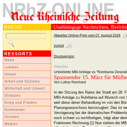
Unabhängige Nachrichten, Berich
SUCHE
Aktueller Online-Flyer vom 07. August 2026
zurück
RESSORTS
Druckversion
News
Aktuelles
Lokales
Unbeliebte MBI-Anträge zu "Ruhrbania Desolata
Inland
Spannender 15. März für Mülh
Arbeit und Soziales
Von Lothar Reinhard
Wirtschaft und Umwelt
In der Sitzung des Rates der Stadt am 28. F
Globales
MBI-Anträge zu Ruhrbania auf Wunsch von
weil diese deren Behandlung im von den Bü
Krieg und Frieden
Planungsausschuss bevorzugten. Das ist weg
Kommentar
Verzögerung bei der dramatischen Problemla
Glossen
noch schwer zu rechtfertigen, trägt aber d
Fraktionen Rechnung.(1) Nun stehen die MB
Medien