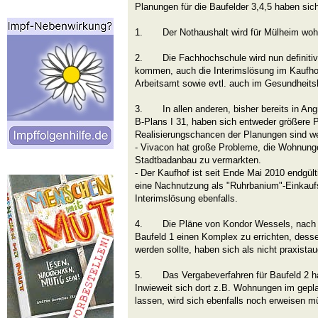
Planungen für die Baufelder 3,4,5 haben sic
1. Der Nothaushalt wird für Mülheim wohl
2. Die Fachhochschule wird nun definitiv n
kommen, auch die Interimslösung im Kaufho
Arbeitsamt sowie evtl. auch im Gesundheits
3. In allen anderen, bisher bereits in An
B-Plans I 31, haben sich entweder größere 
Realisierungschancen der Planungen sind we
- Vivacon hat große Probleme, die Wohnung
Stadtbadanbau zu vermarkten.
- Der Kaufhof ist seit Ende Mai 2010 endgült
eine Nachnutzung als "Ruhrbanium"-Einkaufs
Interimslösung ebenfalls.
4. Die Pläne von Kondor Wessels, nach de
Baufeld 1 einen Komplex zu errichten, dess
werden sollte, haben sich als nicht praxistau
5. Das Vergabeverfahren für Baufeld 2 hatt
Inwieweit sich dort z.B. Wohnungen im gepl
lassen, wird sich ebenfalls noch erweisen m