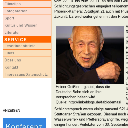
vom 22. 10. bis zum 29. 11. an den von Geiß
Filmclips
Schlichtungsgesprächen engagiert teilgenom
Phoenix-Kamera: „Stuttgart 21 auch mit Plus 
Fotogalerien
Zukunft. Es wird weiter gehen mit den Protes
Sport
Kultur und Wissen
A
R
Literatur
w
SERVICE
B
LeserInnenbriefe
e
R
Links
Ü
Über uns
e
Kontakt
e
d
Impressum/Datenschutz
„
L
Heiner Geißler – glaubt, dass die
f
Deutsche Bahn sich an ihre
O
Versprechen halten wird
M
Quelle: http://linkeblogs.de/fabiodemasi
A
Schlichterspruch waren einige tausend S21-
ANZEIGEN
Stuttgarter Straßen gezogen. Diesmal noch 
Wasserwerfer- und Pfeffersprayangriffe, we
einiger hundert Verletzter vom 30. Septem