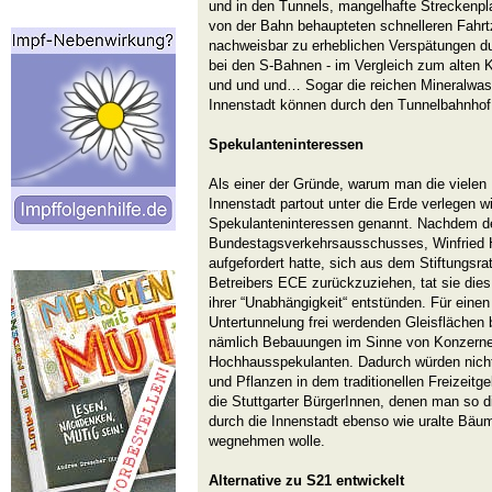
und in den Tunnels, mangelhafte Streckenp
von der Bahn behaupteten schnelleren Fahrtz
nachweisbar zu erheblichen Verspätungen d
bei den S-Bahnen - im Vergleich zum alten
und und und… Sogar die reichen Mineralwas
Innenstadt können durch den Tunnelbahnhof
Spekulanteninteressen
Als einer der Gründe, warum man die vielen 
Innenstadt partout unter die Erde verlegen wi
Spekulanteninteressen genannt. Nachdem de
Bundestagsverkehrsausschusses, Winfried H
aufgefordert hatte, sich aus dem Stiftungsr
Betreibers ECE zurückzuziehen, tat sie dies 
ihrer “Unabhängigkeit“ entstünden. Für einen
Untertunnelung frei werdenden Gleisflächen b
nämlich Bebauungen im Sinne von Konzerne
Hochhausspekulanten. Dadurch würden nicht 
und Pflanzen in dem traditionellen Freizeitg
die Stuttgarter BürgerInnen, denen man so di
durch die Innenstadt ebenso wie uralte Bäu
wegnehmen wolle.
Alternative zu S21 entwickelt