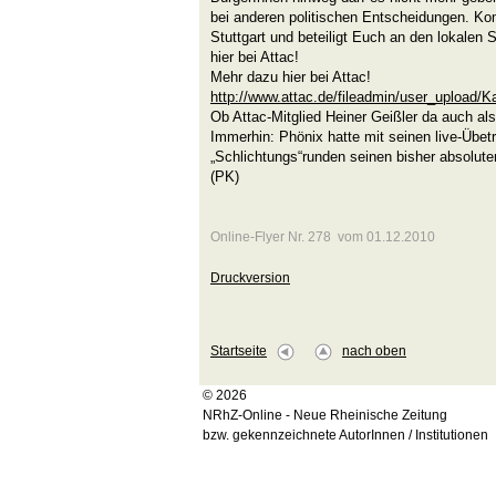
bei anderen politischen Entscheidungen. Ko
Stuttgart und beteiligt Euch an den lokalen
hier bei Attac!
Mehr dazu hier bei Attac!
http://www.attac.de/fileadmin/user_upload
Ob Attac-Mitglied Heiner Geißler da auch als
Immerhin: Phönix hatte mit seinen live-Übet
„Schlichtungs“runden seinen bisher absolut
(PK)
Online-Flyer Nr. 278 vom 01.12.2010
Druckversion
Startseite
nach oben
© 2026
NRhZ-Online - Neue Rheinische Zeitung
bzw. gekennzeichnete AutorInnen / Institutionen