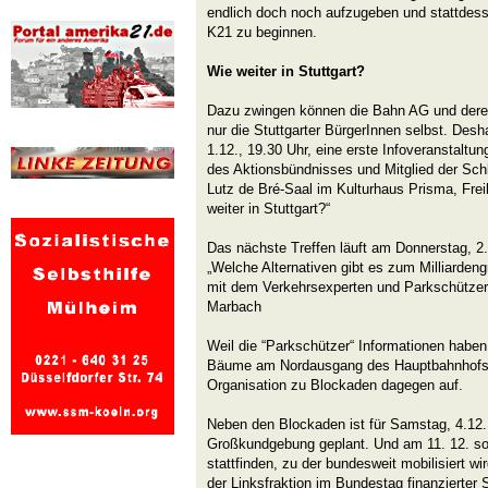
endlich doch noch aufzugeben und stattdes
K21 zu beginnen.
Wie weiter in Stuttgart?
Dazu zwingen können die Bahn AG und deren 
nur die Stuttgarter BürgerInnen selbst. Desh
1.12., 19.30 Uhr, eine erste Infoveranstaltu
des Aktionsbündnisses und Mitglied der Sc
Lutz de Bré-Saal im Kulturhaus Prisma, Fre
weiter in Stuttgart?“
Das nächste Treffen läuft am Donnerstag, 2.1
„Welche Alternativen gibt es zum Milliardeng
mit dem Verkehrsexperten und Parkschützer
Marbach
Weil die “Parkschützer“ Informationen haben
Bäume am Nordausgang des Hauptbahnhofs gef
Organisation zu Blockaden dagegen auf.
Neben den Blockaden ist für Samstag, 4.12.
Großkundgebung geplant. Und am 11. 12. so
stattfinden, zu der bundesweit mobilisiert wi
der Linksfraktion im Bundestag finanzierter 