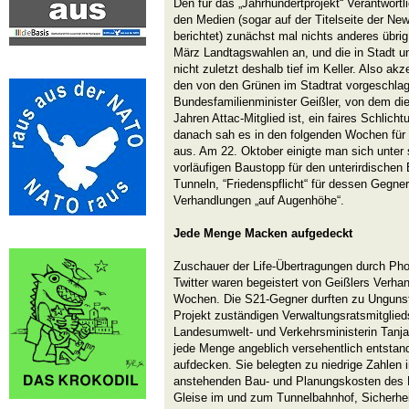
Den für das „Jahrhundertprojekt“ Verantwort
den Medien (sogar auf der Titelseite der Ne
berichtet) zunächst mal nichts anderes übrig
März Landtagswahlen an, und die in Stadt u
nicht zuletzt deshalb tief im Keller. Also a
den von den Grünen im Stadtrat vorgeschl
Bundesfamilienminister Geißler, von dem dies
Jahren Attac-Mitglied ist, ein faires Schlic
danach sah es in den folgenden Wochen für
aus. Am 22. Oktober einigte man sich unter 
vorläufigen Baustopp für den unterirdischen
Tunneln, “Friedenspflicht“ für dessen Gegner
Verhandlungen „auf Augenhöhe“.
Jede Menge Macken aufgedeckt
Zuschauer der Life-Übertragungen durch Pho
Twitter waren begeistert von Geißlers Verha
Wochen. Die S21-Gegner durften zu Ungunst
Projekt zuständigen Verwaltungsratsmitglied
Landesumwelt- und Verkehrsministerin Tanj
jede Menge angeblich versehentlich entstan
aufdecken. Sie belegten zu niedrige Zahlen i
anstehenden Bau- und Planungskosten des Mi
Gleise im und zum Tunnelbahnhof, Sicherhe