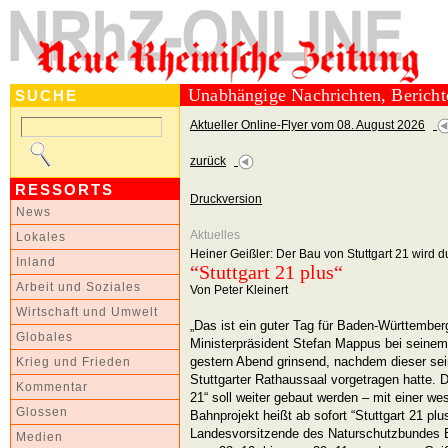
Unabhängige Nachrichten, Berich
SUCHE
Aktueller Online-Flyer vom 08. August 2026
zurück
RESSORTS
Druckversion
News
Aktuelles
Lokales
Heiner Geißler: Der Bau von Stuttgart 21 wird
Inland
“Stuttgart 21 plus“
Arbeit und Soziales
Von Peter Kleinert
Wirtschaft und Umwelt
„Das ist ein guter Tag für Baden-Württember
Globales
Ministerpräsident Stefan Mappus bei seinem 
gestern Abend grinsend, nachdem dieser se
Krieg und Frieden
Stuttgarter Rathaussaal vorgetragen hatte. D
Kommentar
21“ soll weiter gebaut werden – mit einer w
Glossen
Bahnprojekt heißt ab sofort “Stuttgart 21 plus
Landesvorsitzende des Naturschutzbundes 
Medien