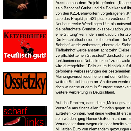
Ausstieg aus dem Projekt gefordert, „Klage 
sein Bahnchef Grube und die Politiker auf ihr
von den K21-Befürwortern vorgetragenen „Kri
also das Projekt „in S21 plus zu verändern“.
Neubaustrecke Wendlingen-Ulm als notwendi
die befürchtete Grundstücksspekulation „du
eine Stiftung“ verhindern und dadurch für „
Die Frischluftschneise bleibe erhalten. Die 
Bahnhof werde verbessert, ebenso die Sicher
Tiefbahnhof werde anstatt acht zehn Gleis
verpflichtet „einen Stresstest“ durchzuführen
funktionierendes Notfallkonzept“ zu entwicke
wird durchgeführt.“ Falls es im Hinblick auf
geforderte Verbesserungen der bestehenden
Meinungsverschiedenheiten mit den Kritiker
weitere Schlichtungen an. An diesen werde e
doch wünsche er dem in Stuttgart entwickel
weitere Verbreitung in Deutschland.
Auf das Problem, dass diese „Meinungsvers
Verstöße aus finanziellen Gründen gegen se
auftreten könnten, weil diese vielleicht erst
sein würden, ging Heiner Geißler nicht ein. 
Verursacher dann wegen ein paar bereits ver
Milliarden Euro von niemandem gezwungen w