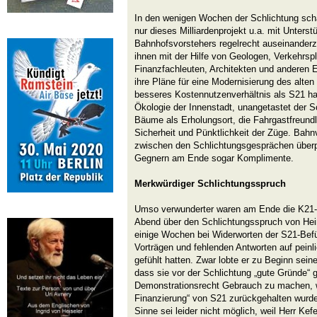
In den wenigen Wochen der Schlichtung scha
nur dieses Milliardenprojekt u.a. mit Unters
Bahnhofsvorstehers regelrecht auseinander
ihnen mit der Hilfe von Geologen, Verkehrsp
Finanzfachleuten, Architekten und anderen
ihre Pläne für eine Modernisierung des alten
besseres Kostennutzenverhältnis als S21 ha
Ökologie der Innenstadt, unangetastet der S
Bäume als Erholungsort, die Fahrgastfreund
Sicherheit und Pünktlichkeit der Züge. Bahnv
zwischen den Schlichtungsgesprächen über
Gegnern am Ende sogar Komplimente.
Merkwürdiger Schlichtungsspruch
Umso verwunderter waren am Ende die K21-U
Abend über den Schlichtungsspruch von Hein
einige Wochen bei Widerworten der S21-Befür
Vorträgen und fehlenden Antworten auf peinl
gefühlt hatten. Zwar lobte er zu Beginn sein
dass sie vor der Schlichtung „gute Gründe“ 
Demonstrationsrecht Gebrauch zu machen, we
Finanzierung“ von S21 zurückgehalten wurde
Sinne sei leider nicht möglich, weil Herr Kefe