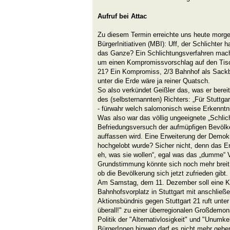
Aufruf bei Attac
Zu diesem Termin erreichte uns heute morg
BürgerInitiativen (MBI): Uff, der Schlichter 
das Ganze? Ein Schlichtungsverfahren macht
um einen Kompromissvorschlag auf den Tisch
21? Ein Kompromiss, 2/3 Bahnhof als Sackb
unter die Erde wäre ja reiner Quatsch.
So also verkündet Geißler das, was er bereit
des (selbsternannten) Richters: „Für Stuttg
- fürwahr welch salomonisch weise Erkenntn
Was also war das völlig ungeeignete „Schlic
Befriedungsversuch der aufmüpfigen Bevölke
auffassen wird. Eine Erweiterung der Demok
hochgelobt wurde? Sicher nicht, denn das E
eh, was sie wollen“, egal was das „dumme“ Vo
Grundstimmung könnte sich noch mehr breit
ob die Bevölkerung sich jetzt zufrieden gibt.
Am Samstag, dem 11. Dezember soll eine 
Bahnhofsvorplatz in Stuttgart mit anschlie
Aktionsbündnis gegen Stuttgart 21 ruft unter
überall!" zu einer überregionalen Großdemonst
Politik der "Alternativlosigkeit" und "Unumke
BürgerInnen hinweg darf es nicht mehr geben