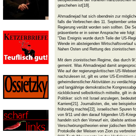
geschehen ist[18].
Ahmadinejad hat sich obendrein zur möglich
falls die Verbrechen des 11. September unter
Regierung verübt worden sein sollten. Die 
präsentierte er in seiner Ansprache wie folgt
"Das Ereignis wurde durch Teile der US-Reg
Wende im absteigenden Wirtschaftsverlauf u
Nahen Osten und Rettung des zionistischen 
Mit dem zionistischen Regime, das durch 9/11
gemeint. Was Ahmadinejad damit angesproche
Wie auf der regierungskritischen US-Webse
nachzulesen ist, gilt es unter US-Ermittlern 
geheimdienstlicher Aktivitäten zu verdächtig
und langjährige demokratische Kongressab
rückblickend selbstkritisch mitteilte, gilt i
Politiker: sich mit Israel anzulegen, bedeute
Karriere[21]. Journalisten, die, wie beispie
frühzeitig machte[22], israelischen Spuren fo
von 9/11 und den darauf folgenden US-Kriegen
handeln sich den Vorwurf ein, übelste antise
Verschwörungstheorien einer jüdischen Welt
Protokolle der Weisen von Zion zu verbreiten