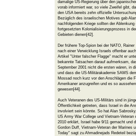
damalige US-Regierung über den japanischen
vorab informiert war, so viele Zweifel gibt, 
den USA bereits zehn offizielle Untersuchun
Bezüglich des israelischen Motives gab Alan 
nachfolgenden Kriege sollten der Ablenkung 
fortgesetzten Kolonialisierungsprozess in d
Gebieten dienen[42].
Der frühere Top-Spion bei der NATO, Rainer R
nach einer Verwicklung Israels offenbar auch
Artikel "Unter falscher Flagge" macht er unt
bekannte Tatsachen darauf aufmerksam, da
September 2001 nicht die ersten wären, in d
und dass die US-Militärakademie SAMS dem
Mossad noch kurz vor den Anschlägen die Fä
Amerikaner anzugreifen und es so aussehen 
gewesen[44].
Auch Veteranen des US-Militärs sind in jünge
Öffentlichkeit getreten, dass Israel in die 
involviert sein könnte. So hat Alan Sabrosk
US Army War College und Vietnam-Veteran 
2010 erklärt, Israel habe 9/11 gemacht und d
Gordon Duff, Vietnam-Veteran der Marines u
Today" sagt zu Ahmadinejads Redeteil bezügl