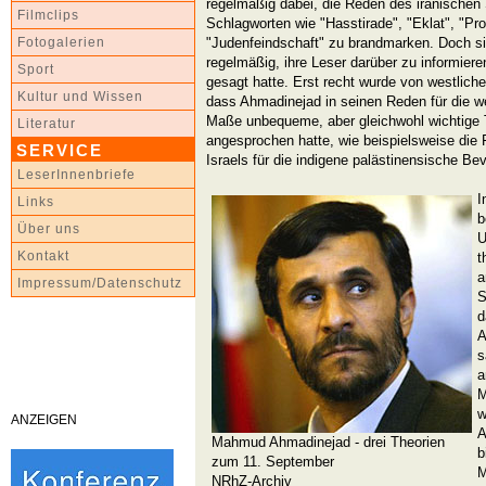
regelmäßig dabei, die Reden des iranischen 
Filmclips
Schlagworten wie "Hasstirade", "Eklat", "Pr
"Judenfeindschaft" zu brandmarken. Doch s
Fotogalerien
regelmäßig, ihre Leser darüber zu informier
Sport
gesagt hatte. Erst recht wurde von westli
Kultur und Wissen
dass Ahmadinejad in seinen Reden für die w
Maße unbequeme, aber gleichwohl wichtige 
Literatur
angesprochen hatte, wie beispielsweise die
SERVICE
Israels für die indigene palästinensische Be
LeserInnenbriefe
I
Links
b
Über uns
U
Kontakt
t
a
Impressum/Datenschutz
S
d
A
s
a
M
w
ANZEIGEN
A
Mahmud Ahmadinejad - drei Theorien
b
zum 11. September
M
NRhZ-Archiv