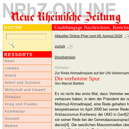
Unabhängige Nachrichten, Berich
SUCHE
Aktueller Online-Flyer vom 06. August 2026
zurück
RESSORTS
Druckversion
News
Globales
Lokales
Zur Rede Ahmadinejads auf der UN-Vollversa
Inland
Die verbotene Spur
Arbeit und Soziales
Von Marcel Bartels
Wirtschaft und Umwelt
Es ist nicht das erste Mal, dass Vertreter w
Globales
verlassen haben, in dem der Präsident der i
Mahmud Ahmadinejad, eine Rede gehalten ha
Krieg und Frieden
beispielsweise im April 2009 bei seiner Red
Kommentar
Antirassismus-Konferenz der UNO in Genf[2
Glossen
sie seiner Rede bei der Generalausausspra
davon[4]. Die westlichen Massenmedien übe
Medien