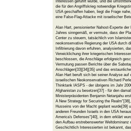
Interessen geführt wurde, und die umstritte
die für den Angriffskrieg notwendige Kriegs
USA geschaffen haben, liegt die Frage nahe,
eine False-Flag-Attacke mit israelischer Bete
Alan Hart, pensionierter Nahost-Experte der
Jahres sinngemäß, er vermute, dass der Pla
Center zu steuern, tatsächlich von Islamist
neokonservative Regierung der USA durch di
Infiltrierung davon erfuhren, analysierten, d
Verwicklichung ihrer kriegerischen Interesse
beschlossen, die Anschläge erfolgreich ges
Vermutung passen Berichte über die Sabota
Anschlägen[33][34][35] und das erstaunlich
Alan Hart beruft sich bei seiner Analyse auf
israelischen Neokonservativen Richard Perl
Thinktank IASPS - der übrigens im Jahr 200
Afghanistan zu besetzen[37] - für den damal
Ministerpräsidenten Benjamin Netanjahu ers
A New Strategy for Securing the Realm"[38]
Husseins von der Macht geplant wurde[39] u
anderen Freunden Israels in den USA hera
America's Defenses"[40], in dem erklärt wur
den Aufbau erstrebenswerter Weltdominanz 
Geschichtlich Interessierten ist bekannt, da