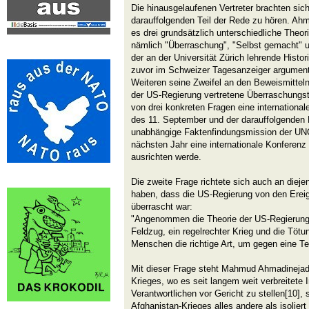
Die hinausgelaufenen Vertreter brachten si
darauffolgenden Teil der Rede zu hören. Ahm
es drei grundsätzlich unterschiedliche Theo
nämlich "Überraschung", "Selbst gemacht" u
der an der Universität Zürich lehrende Histor
zuvor im Schweizer Tagesanzeiger argumenti
Weiteren seine Zweifel an den Beweismittel
der US-Regierung vertretene Überraschungst
von drei konkreten Fragen eine internationa
des 11. September und der darauffolgenden K
unabhängige Faktenfindungsmission der UNO
nächsten Jahr eine internationale Konferen
ausrichten werde.
Die zweite Frage richtete sich auch an diejen
haben, dass die US-Regierung von den Erei
überrascht war:
"Angenommen die Theorie der US-Regierung t
Feldzug, ein regelrechter Krieg und die Töt
Menschen die richtige Art, um gegen eine T
Mit dieser Frage steht Mahmud Ahmadinejad 
Krieges, wo es seit langem weit verbreitete In
Verantwortlichen vor Gericht zu stellen[10],
Afghanistan-Krieges alles andere als isolier