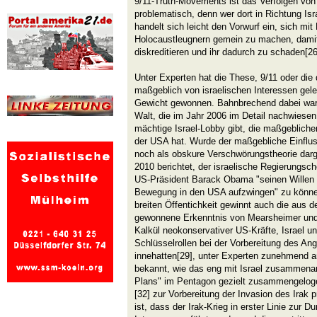
9/11-Truth-Movements ist das Verfolgen von
problematisch, denn wer dort in Richtung Is
handelt sich leicht den Vorwurf ein, sich mi
Holocaustleugnern gemein zu machen, dami
diskreditieren und ihr dadurch zu schaden[26
Unter Experten hat die These, 9/11 oder die
maßgeblich von israelischen Interessen gelei
Gewicht gewonnen. Bahnbrechend dabei war 
Walt, die im Jahr 2006 im Detail nachwiesen
mächtige Israel-Lobby gibt, die maßgeblichen
der USA hat. Wurde der maßgebliche Einfluss
noch als obskure Verschwörungstheorie darge
2010 berichtet, der israelische Regierungsc
US-Präsident Barack Obama "seinen Willen mi
Bewegung in den USA aufzwingen" zu könne
breiten Öffentichkeit gewinnt auch die aus 
gewonnene Erkenntnis von Mearsheimer und 
Kalkül neokonservativer US-Kräfte, Israel un
Schlüsselrollen bei der Vorbereitung des Angr
innehatten[29], unter Experten zunehmend a
bekannt, wie das eng mit Israel zusammenarb
Plans" im Pentagon gezielt zusammengeloge
[32] zur Vorbereitung der Invasion des Irak
ist, dass der Irak-Krieg in erster Linie zur D