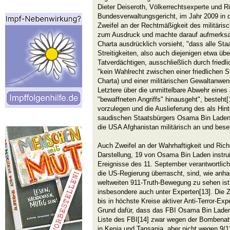
Dieter Deiseroth, Völkerrechtsexperte und R
Bundesverwaltungsgericht, im Jahr 2009 in 
Zweifel an der Rechtmäßigkeit des militäris
zum Ausdruck und machte darauf aufmerksam
Charta ausdrücklich vorsieht, "dass alle Staa
Streitigkeiten, also auch diejenigen etwa üb
Tatverdächtigen, ausschließlich durch friedl
"kein Wahlrecht zwischen einer friedlichen St
Charta) und einer militärischen Gewaltanwen
Letztere über die unmittelbare Abwehr eines 
"bewaffneten Angriffs" hinausgeht", besteht
vorzulegen und die Auslieferung des als Hin
saudischen Staatsbürgers Osama Bin Laden e
die USA Afghanistan militärisch an und bese
Auch Zweifel an der Wahrhaftigkeit und Richti
Darstellung, 19 von Osama Bin Laden instrui
Ereignisse des 11. September verantwortlic
die US-Regierung überrascht, sind, wie anh
weltweiten 911-Truth-Bewegung zu sehen ist, 
insbesondere auch unter Experten[13]. Die 
bis in höchste Kreise aktiver Anti-Terror-Exp
Grund dafür, dass das FBI Osama Bin Laden 
Liste des FBI[14] zwar wegen der Bombenatt
in Kenia und Tansania, aber nicht wegen 9/