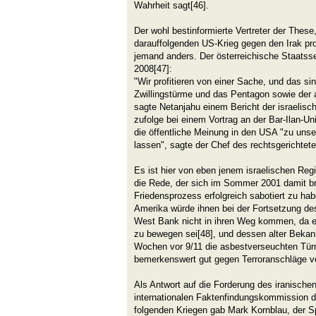
Wahrheit sagt[46].
Der wohl bestinformierte Vertreter der These
darauffolgenden US-Krieg gegen den Irak prof
jemand anders. Der österreichische Staatsse
2008[47]:
"Wir profitieren von einer Sache, und das sin
Zwillingstürme und das Pentagon sowie der 
sagte Netanjahu einem Bericht der israelisc
zufolge bei einem Vortrag an der Bar-Ilan-Un
die öffentliche Meinung in den USA "zu u
lassen", sagte der Chef des rechtsgerichtet
Es ist hier von eben jenem israelischen Re
die Rede, der sich im Sommer 2001 damit br
Friedensprozess erfolgreich sabotiert zu hab
Amerika würde ihnen bei der Fortsetzung de
West Bank nicht in ihren Weg kommen, da es 
zu bewegen sei[48], und dessen alter Bekann
Wochen vor 9/11 die asbestverseuchten Tü
bemerkenswert gut gegen Terroranschläge ve
Als Antwort auf die Forderung des iranische
internationalen Faktenfindungskommission 
folgenden Kriegen gab Mark Kornblau, der S