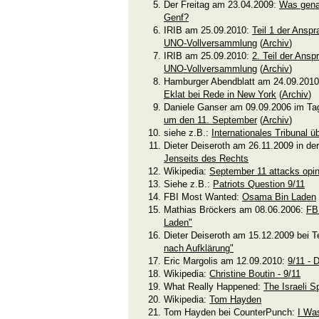
Der Freitag am 23.04.2009:
Was gena
Genf?
IRIB am 25.09.2010:
Teil 1 der Ansp
UNO-Vollversammlung
(
Archiv
)
IRIB am 25.09.2010:
2. Teil der Ans
UNO-Vollversammlung
(
Archiv
)
Hamburger Abendblatt am 24.09.201
Eklat bei Rede in New York
(
Archiv
)
Daniele Ganser am 09.09.2006 im Ta
um den 11. September
(
Archiv
)
siehe z.B.:
Internationales Tribunal ü
Dieter Deiseroth am 26.11.2009 in de
Jenseits des Rechts
Wikipedia:
September 11 attacks opin
Siehe z.B.:
Patriots Question 9/11
FBI Most Wanted:
Osama Bin Laden
Mathias Bröckers am 08.06.2006:
FB
Laden"
Dieter Deiseroth am 15.12.2009 bei T
nach Aufklärung"
Eric Margolis am 12.09.2010:
9/11 - D
Wikipedia:
Christine Boutin - 9/11
What Really Happened:
The Israeli S
Wikipedia:
Tom Hayden
Tom Hayden bei CounterPunch:
I Was