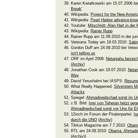
Karen Kwiatkowski am 15.07.2006 be
Break'
Wikipedia:
Project for the New Ameri
Wikipedia:
Pearl Harbor advance-kno
Youtube:
Mitschnitt: Alan Hart in der
Wikipedia:
Rainer Rupp
Rainer Rupp am 11.09.2010 in der ju
Veterans Today am 19.03.2010:
Sabro
Gordon Duff am 24.09.2010 bei Vete
isn't telling us
ORF im April 2008:
Netanjahu bezeichn
(
Archiv
)
Jonathan Cook am 19.07.2010:
Netan
Way
David Yerushalmi bei IASPS:
Resurre
What Really Happened:
Silverstein M
Attacks
Spiegel:
Ahmadinedschad sorgt im Un
z.B. Bild:
Irrer von Teheran hetzt ge
Ahmadinedschad sorgt vor Uno für Ek
12inch im Forum der Piratenpartei:
Ir
durch die UNO
(
Archiv
)
Tikkun Magazine am 7.7.2010:
Obama
RTL am 24.09.2010:
Obama: Ahmadin
(
Archiv
))