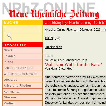
Unabhängige Nachrichten, Berich
SUCHE
Aktueller Online-Flyer vom 06. August 2026
zurück
RESSORTS
Druckversion
News
Inland
Lokales
Neues aus der Bananenrepublik
Inland
Wahl von Wulff für die Katz?
Arbeit und Soziales
Von Hans-Dieter Hey
Wirtschaft und Umwelt
Aus Nordrhein-Westfalen sind 133 Wahlmän
Globales
neuen Bundespräsidenten nach Berlin entsan
die rechtliche Grundlage, weil am 9. Juni n
Krieg und Frieden
konstituierende Sitzung stattgefunden hatte, 
Kommentar
deshalb kam auch kein geschäftsführendes 
Glossen
Worten: Die Sitzung in Düsseldorf gab es gar
Düsseldorfer Landtag einiges ziemlich hemd
Medien