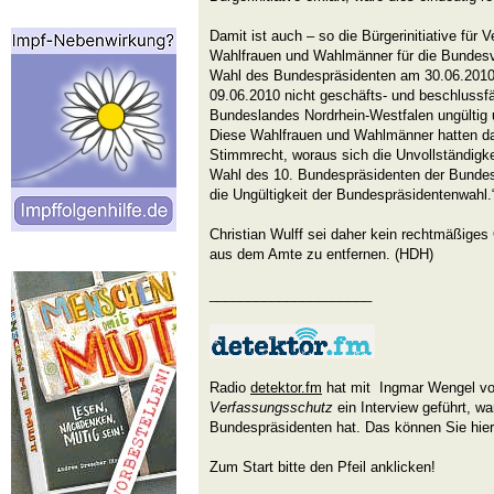
Damit ist auch – so die Bürgerinitiative für
Wahlfrauen und Wahlmänner für die Bunde
Wahl des Bundespräsidenten am 30.06.2010 i
09.06.2010 nicht geschäfts- und beschlussf
Bundeslandes Nordrhein-Westfalen ungültig un
Diese Wahlfrauen und Wahlmänner hatten dah
Stimmrecht, woraus sich die Unvollständig
Wahl des 10. Bundespräsidenten der Bundes
die Ungültigkeit der Bundespräsidentenwahl.
Christian Wulff sei daher kein rechtmäßige
aus dem Amte zu entfernen. (HDH)
_____________________
Radio
detektor.fm
hat mit Ingmar Wengel v
Verfassungsschutz
ein Interview geführt, w
Bundespräsidenten hat. Das können Sie hie
Zum Start bitte den Pfeil anklicken!