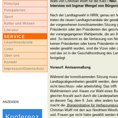
Wahl von Christian Wulff für die Katz?
Neu: 
Filmclips
Interview mit Ingmar Wengel von Bürgerin
Fotogalerien
Nach der Landtagswahl in NRW, genau am Mi
Sport
traten die neuen Landtagsmandate der gewähl
Kultur und Wissen
der vorgesehenen konstituierenden Sitzung g
Präsidentin oder den Präsidenten des gesch
Literatur
der vorangegangenen Wahlperiode, die am 8.
SERVICE
wird. So bestimmt es die Verfassung von No
LeserInnenbriefe
keinen Präsidenten oder keine Präsidentin me
wieder gewählt wurden, sind die Vizes oder die
Links
und das ist in der Geschäftsordnung des La
Über uns
festgelegt.
Kontakt
Vorwurf: Amtsanmaßung
Impressum/Datenschutz
Während der konstituierenden Sitzung muss 
Landtagsabgeordneten gewählt werden, denn
nicht beschluss- oder arbeitsfähig. Das trif
Wahlmännern und -frauen zur Wahl eines Bun
gleicher Anzahl auch durch die Länderparlam
an diesem Tag, dem 9. Juni, alles anders ka
ANZEIGEN
macht die „
Bürgerinitiative für Verfassungss
Christian Wulff mit den aus Nordrhein-We
und -Frauen gar nicht hätte gewählt werden k