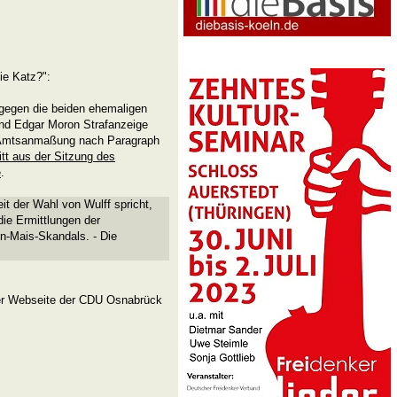
ie Katz?":
gegen die beiden ehemaligen
nd Edgar Moron Strafanzeige
n Amtsanmaßung nach Paragraph
tt aus der Sitzung des
e
.
it der Wahl von Wulff spricht,
die Ermittlungen der
n-Mais-Skandals. - Die
der Webseite der CDU Osnabrück