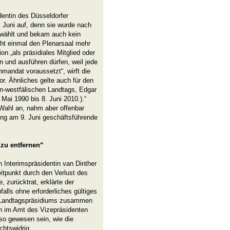
dentin des Düsseldorfer
Juni auf, denn sie wurde nach
wählt und bekam auch kein
ht einmal den Plenarsaal mehr
on „als präsidiales Mitglied oder
 und ausführen dürfen, weil jede
nmandat voraussetzt“, wirft die
vor. Ähnliches gelte auch für den
in-westfälischen Landtags, Edgar
ai 1990 bis 8. Juni 2010.).“
 Wahl an, nahm aber offenbar
ung am 9. Juni geschäftsführende
zu entfernen“
 Interimspräsidentin van Dinther
tpunkt durch den Verlust des
 zurücktrat, erklärte der
alls ohne erforderliches gültiges
 Landtagspräsidiums zusammen
sch im Amt des Vizepräsidenten
so gewesen sein, wie die
echtswidrig.