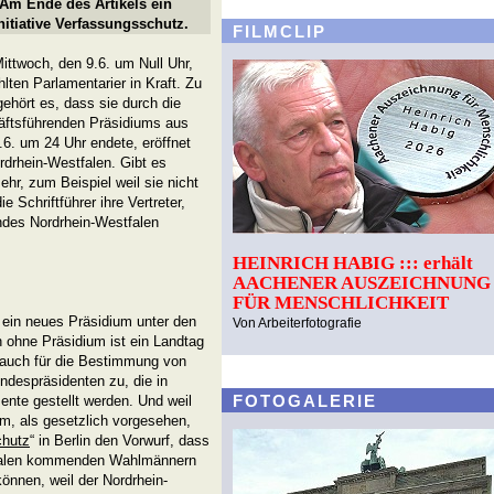
Am Ende des Artikels ein
itiative Verfassungsschutz.
FILMCLIP
ttwoch, den 9.6. um Null Uhr,
ten Parlamentarier in Kraft. Zu
ehört es, dass sie durch die
äftsführenden Präsidiums aus
6. um 24 Uhr endete, eröffnet
rdrhein-Westfalen. Gibt es
hr, zum Beispiel weil sie nicht
 Schriftführer ihre Vertreter,
ndes Nordrhein-Westfalen
HEINRICH HABIG ::: erhält
AACHENER AUSZEICHNUNG
FÜR MENSCHLICHKEIT
ein neues Präsidium unter den
Von Arbeiterfotografie
 ohne Präsidium ist ein Landtag
ft auch für die Bestimmung von
despräsidenten zu, die in
FOTOGALERIE
ente gestellt werden. Und weil
m, als gesetzlich vorgesehen,
chutz
“ in Berlin den Vorwurf, dass
stfalen kommenden Wahlmännern
önnen, weil der Nordrhein-