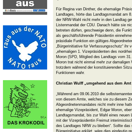
Für Regina van Dinther, die ehemalige Präsi
Landtages, hörte das Landtagsmandat am 8. 
der NRW-Wahl nicht mehr in den Landtag ge
Listenmandat der CDU. Danach hätte sie nic
betreten dürfen, geschweige denn, die Funkti
als geschäftsführende Präsidentin einnehmen
präsidiale Funktion ein gültiges Abgeordnete
„Bürgerinitiative für Verfassungsschutz“ ihr 
„ehemaligen 1. Vizepräsidenten des nordrhe
Moron (SPD, Mitglied des Landtags vom 31. M
Moron trat nicht einmal mehr zur damaligen
trotzdem während der konstituierenden Sitz
Funktionen wahr.
Christian Wulff „umgehend aus dem Amt 
„Während am 09.06.2010 die selbsternannten
von diesem Amte, welches sie zu diesem Zei
Abgeordnetenmandates nicht mehr inne hatte,
ehemalige Vizepräsident, Edgar Moron, ebenf
Landtagsmandat, bis zur Wahl eines neuen
mit der Vizepräsidentin Freimut interimisti
des Landtages NRW zu bleiben“. Sollte das 
Bürgerinitiatve erklärt, wäre dies eindeutig r