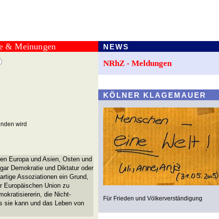
te & Meinungen
NEWS
NRhZ - Meldungen
KÖLNER KLAGEMAUER
inden wird
chen Europa und Asien, Osten und
ogar Demokratie und Diktatur oder
artige Assoziationen ein Grund,
er Europäischen Union zu
okratisiererin, die Nicht-
Für Frieden und Völkerverständigung
as sie kann und das Leben von