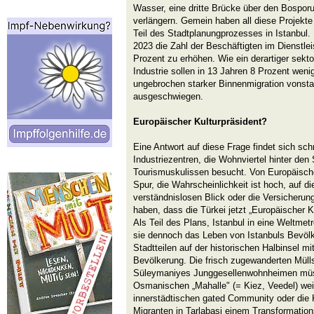
Wasser, eine dritte Brücke über den Bosporus 
verlängern. Gemein haben all diese Projekte 
Teil des Stadtplanungprozesses in Istanbul. 
2023 die Zahl der Beschäftigten im Dienstle
Prozent zu erhöhen. Wie ein derartiger sektor
Industrie sollen in 13 Jahren 8 Prozent weni
ungebrochen starker Binnenmigration vonstat
ausgeschwiegen.
Europäischer Kulturpräsident?
Eine Antwort auf diese Frage findet sich sc
Industriezentren, die Wohnviertel hinter den
Tourismuskulissen besucht. Von Europäischer
Spur, die Wahrscheinlichkeit ist hoch, auf di
verständnislosen Blick oder die Versicherun
haben, dass die Türkei jetzt „Europäischer K
Als Teil des Plans, Istanbul in eine Weltmet
sie dennoch das Leben von Istanbuls Bevölk
Stadtteilen auf der historischen Halbinsel mit
Bevölkerung. Die frisch zugewanderten Müll
Süleymaniyes Junggesellenwohnheimen müss
Osmanischen „Mahalle" (= Kiez, Veedel) wei
innerstädtischen gated Community oder die K
Migranten in Tarlabasi einem Transformation