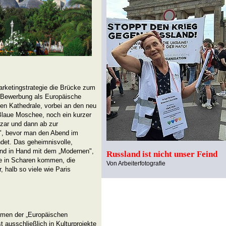
Marketingstrategie die Brücke zum
n Bewerbung als Europäische
en Kathedrale, vorbei an den neu
Blaue Moschee, noch ein kurzer
zar und dann ab zur
e", bevor man den Abend im
det. Das geheimnisvolle,
and in Hand mit dem „Modernen",
Russland ist nicht unser Feind
e in Scharen kommen, die
Von Arbeiterfotografie
, halb so viele wie Paris
hmen der „Europäischen
 ausschließlich in Kulturprojekte