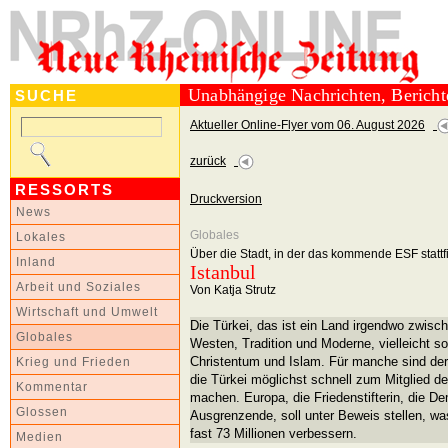
Unabhängige Nachrichten, Berich
SUCHE
Aktueller Online-Flyer vom 06. August 2026
zurück
RESSORTS
Druckversion
News
Globales
Lokales
Über die Stadt, in der das kommende ESF stattf
Inland
Istanbul
Arbeit und Soziales
Von Katja Strutz
Wirtschaft und Umwelt
Die Türkei, das ist ein Land irgendwo zwis
Globales
Westen, Tradition und Moderne, vielleicht s
Christentum und Islam. Für manche sind der
Krieg und Frieden
die Türkei möglichst schnell zum Mitglied d
Kommentar
machen. Europa, die Friedenstifterin, die Dem
Glossen
Ausgrenzende, soll unter Beweis stellen, w
fast 73 Millionen verbessern.
Medien