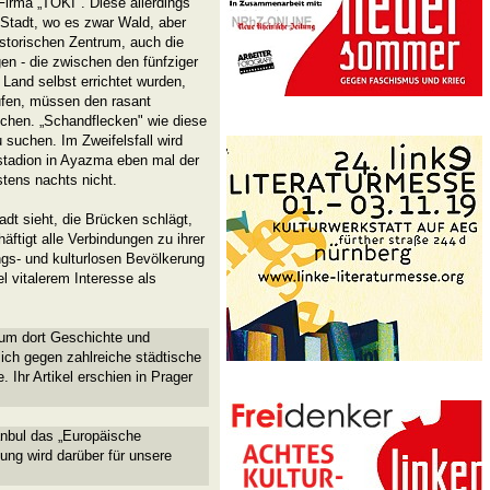
irma „TOKI". Diese allerdings
 Stadt, wo es zwar Wald, aber
istorischen Zentrum, auch die
en - die zwischen den fünfziger
Land selbst errichtet wurden,
ufen, müssen den rasant
ichen. „Schandflecken" wie diese
 suchen. Im Zweifelsfall wird
tadion in Ayazma eben mal der
stens nachts nicht.
adt sieht, die Brücken schlägt,
häftigt alle Verbindungen zu ihrer
s- und kulturlosen Bevölkerung
l vitalerem Interesse als
l, um dort Geschichte und
sich gegen zahlreiche städtische
 Ihr Artikel erschien in Prager
tanbul das „Europäische
ung wird darüber für unsere