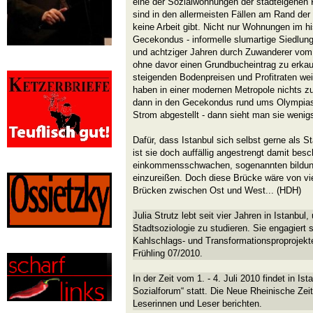
eine der Sozialwohnungen der stadteigenen F
sind in den allermeisten Fällen am Rand der
keine Arbeit gibt. Nicht nur Wohnungen im h
Gecekondus - informelle slumartige Siedlung
und achtziger Jahren durch Zuwanderer vom 
ohne davor einen Grundbucheintrag zu erka
steigenden Bodenpreisen und Profitraten we
haben in einer modernen Metropole nichts zu
dann in den Gecekondus rund ums Olympias
Strom abgestellt - dann sieht man sie wenig
Dafür, dass Istanbul sich selbst gerne als St
ist sie doch auffällig angestrengt damit besc
einkommensschwachen, sogenannten bildung
einzureißen. Doch diese Brücke wäre von vie
Brücken zwischen Ost und West... (HDH)
Julia Strutz lebt seit vier Jahren in Istanbu
Stadtsoziologie zu studieren. Sie engagiert 
Kahlschlags- und Transformationsproprojekte.
Frühling 07/2010.
In der Zeit vom 1. - 4. Juli 2010 findet in Is
Sozialforum“ statt. Die Neue Rheinische Zeit
Leserinnen und Leser berichten.