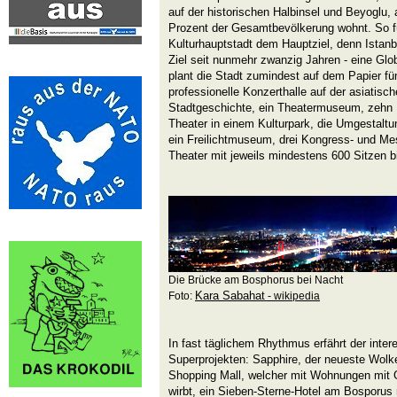
auf der historischen Halbinsel und Beyoglu,
Prozent der Gesamtbevölkerung wohnt. So f
Kulturhauptstadt dem Hauptziel, denn Istanb
Ziel seit nunmehr zwanzig Jahren - eine Glob
plant die Stadt zumindest auf dem Papier fün
professionelle Konzerthalle auf der asiatisc
Stadtgeschichte, ein Theatermuseum, zehn B
Theater in einem Kulturpark, die Umgestaltu
ein Freilichtmuseum, drei Kongress- und Me
Theater mit jeweils mindestens 600 Sitzen bi
Die Brücke am Bosphorus bei Nacht
Kara Sabahat
Foto:
- wikipedia
In fast täglichem Rhythmus erfährt der inter
Superprojekten: Sapphire, der neueste Wolken
Shopping Mall, welcher mit Wohnungen mit 
wirbt, ein Sieben-Sterne-Hotel am Bosporus