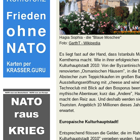
Hagia Sophia - die "Blaue Moschee"
Foto:
GarthT - Wikipedia
Es liegt fast auf der Hand, dass Istanbuls 
Kernthema macht. Wie in ihrer erfolgreiche
Kulturhauptstadt 2010: Von der Byzantinisch
renovierten „Osmanischen Häusern", in die 
Abstecher zum Teppichkaufen im großen Ba
Ausstellungseröffnung mit „cheese and win
Technoclub mit Blick auf den Bosporus been
mythische Abenteuer, kurz das „Andere", H
macht den Reiz aus. Und deshalb werden si
Touristen. Angeblich 10 Millionen dieses Jahr
erwartet.
Europaische Kulturhauptstadt!
Entsprechend flössen die Gelder, die im Ra
Kulturhauptstadt 2010" vergeben wurden, fast