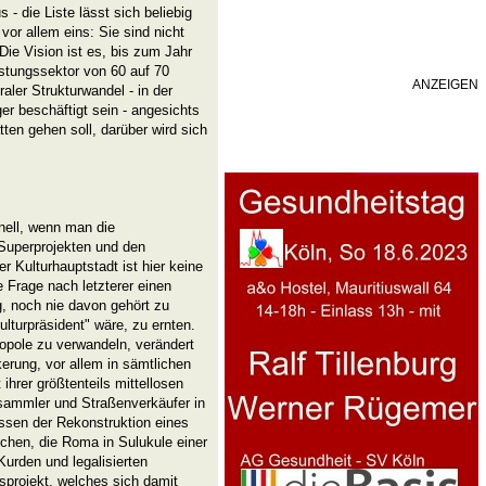
- die Liste lässt sich beliebig
vor allem eins: Sie sind nicht
Die Vision ist es, bis zum Jahr
istungssektor von 60 auf 70
ANZEIGEN
aler Strukturwandel - in der
ger beschäftigt sein - angesichts
ten gehen soll, darüber wird sich
hnell, wenn man die
 Superprojekten und den
 Kulturhauptstadt ist hier keine
e Frage nach letzterer einen
g, noch nie davon gehört zu
ulturpräsident" wäre, zu ernten.
ropole zu verwandeln, verändert
erung, vor allem in sämtlichen
 ihrer größtenteils mittellosen
sammler und Straßenverkäufer in
en der Rekonstruktion eines
chen, die Roma in Sulukule einer
urden und legalisierten
sprojekt, welches sich damit