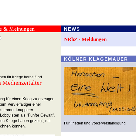
te & Meinungen
NEWS
NRhZ - Meldungen
KÖLNER KLAGEMAUER
en für Kriege herbeiführt
 Medienzeitalter
ng für einen Krieg zu erzeugen.
um Vervielfältiger einer
ts immer knapperer
obbyisten als “Fünfte Gewalt“.
ten Kriege haben gezeigt, mit
Für Frieden und Völkerverständigung
echnen können.