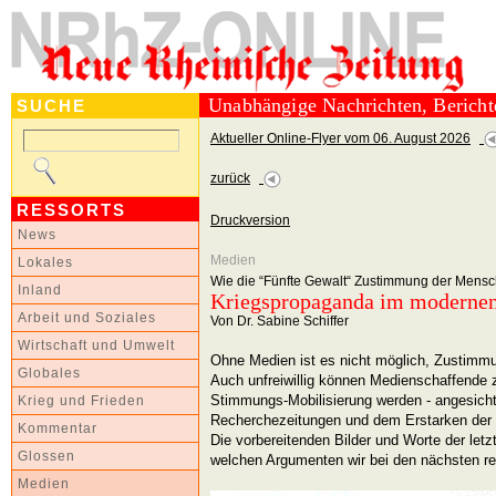
Unabhängige Nachrichten, Berich
SUCHE
Aktueller Online-Flyer vom 06. August 2026
zurück
RESSORTS
Druckversion
News
Medien
Lokales
Wie die “Fünfte Gewalt“ Zustimmung der Mensch
Inland
Kriegspropaganda im modernen
Arbeit und Soziales
Von Dr. Sabine Schiffer
Wirtschaft und Umwelt
Ohne Medien ist es nicht möglich, Zustimmu
Globales
Auch unfreiwillig können Medienschaffende z
Stimmungs-Mobilisierung werden - angesich
Krieg und Frieden
Recherchezeitungen und dem Erstarken der L
Kommentar
Die vorbereitenden Bilder und Worte der letz
Glossen
welchen Argumenten wir bei den nächsten r
Medien