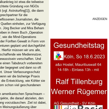
kankrieg ist etwa die teilweise
richtete Gründung von NGOs
 (vgl. Astroturfing[1]), die dann
prechpartner für die
ANZEIGEN
eflissenen Journalisten, die
 Quellen einholen, zur Verfügung
n. Jörg Becker und Mira Beham
eiben in ihrem Buch „Operation
, wie die Mind-Operations
 der Fünften Gewalt in Form von
nturen geplant und durchgeführt
 Hierfür müssen wir uns alle,
schaffende wie Mediennutzer,
ewusstsein verschaffen. Und
e einen Tabubruch vorbereiten
ieder begegnet und dann so oft
nt. Unser Verfassungsschutz
 wenn wir die bisherige Praxis
 die Entwicklung, wie Köhler sie
erem schon viel geschundenen
 im amerikanischen Sprachraum –
jekte, die darauf abzielen, den
g vorzutäuschen. Ziel ist dabei,
hen Meinungsäußerung über