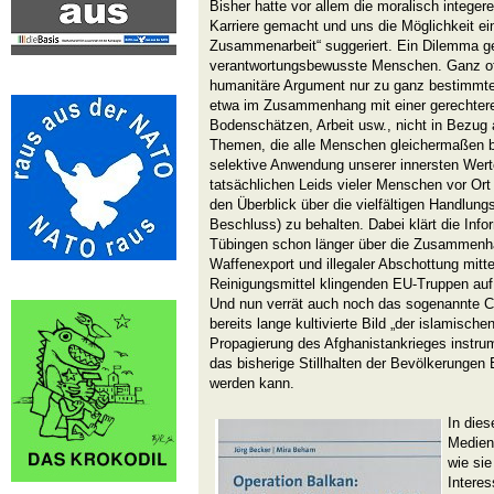
Bisher hatte vor allem die moralisch integere
Karriere gemacht und uns die Möglichkeit eine
Zusammenarbeit“ suggeriert. Ein Dilemma ge
verantwortungsbewusste Menschen. Ganz off
humanitäre Argument nur zu ganz bestimmte
etwa im Zusammenhang mit einer gerechter
Bodenschätzen, Arbeit usw., nicht in Bezug
Themen, die alle Menschen gleichermaßen b
selektive Anwendung unserer innersten Wer
tatsächlichen Leids vieler Menschen vor Ort
den Überblick über die vielfältigen Handlung
Beschluss) zu behalten. Dabei klärt die Infor
Tübingen schon länger über die Zusammenh
Waffenexport und illegaler Abschottung mitt
Reinigungsmittel klingenden EU-Truppen auf:
Und nun verrät auch noch das sogenannte CI
bereits lange kultivierte Bild „der islamische
Propagierung des Afghanistankrieges instrum
das bisherige Stillhalten der Bevölkerungen 
werden kann.
In die
Medien
wie si
Intere