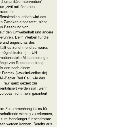
 „humanitäre Intervention“
r „zivil-militärischen
rade für
ensichtlich jedoch wird das
n Zwecken eingesetzt, nicht
en Bezahlung von
 auf den Umwelterhalt und andere
erühren. Beim Werben für die
te und angesichts des
 fällt es zunehmend schwerer,
smöglichkeiten (mit UN-
mationsstelle Militarisierung in
änge von Ressourcenkrieg,
els den nach einem
 Frontex (www.imi-online.de).
A-Papier Red Cell, wie das
n Frau“ ganz gezielt zur
entalisiert werden soll, wenn
Europas nicht mehr garantiert
sem Zusammenhang ist es für
schaffende wichtig zu erkennen,
e zum Handlanger für bestimmte
ssen werden können. Bereits aus