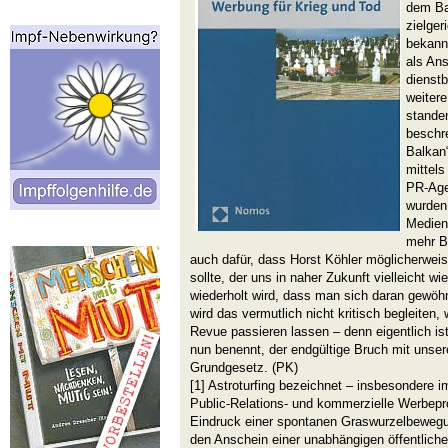
dem Bal
zielge
bekannt
als Ans
dienstb
weitere
stande
beschr
Balkan“
mittels
PR-Age
wurden.
Medien
mehr B
auch dafür, dass Horst Köhler möglicherweis
sollte, der uns in naher Zukunft vielleicht w
wiederholt wird, dass man sich daran gewöh
wird das vermutlich nicht kritisch begleiten,
Revue passieren lassen – denn eigentlich ist
nun benennt, der endgültige Bruch mit uns
Grundgesetz. (PK)
[1] Astroturfing bezeichnet – insbesondere
Public-Relations- und kommerzielle Werbepro
Eindruck einer spontanen Graswurzelbewegun
den Anschein einer unabhängigen öffentlic