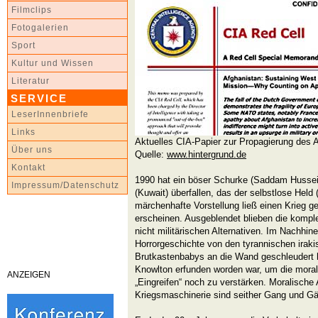
Filmclips
Fotogalerien
Sport
Kultur und Wissen
Literatur
SERVICE
LeserInnenbriefe
Links
Aktuelles CIA-Papier zur Propagierung des 
Über uns
Quelle:
www.hintergrund.de
Kontakt
1990 hat ein böser Schurke (Saddam Hussein
Impressum/Datenschutz
(Kuwait) überfallen, das der selbstlose Held
märchenhafte Vorstellung ließ einen Krieg ge
erscheinen. Ausgeblendet blieben die kom
nicht militärischen Alternativen. Im Nachhine
Horrorgeschichte von den tyrannischen iraki
Brutkastenbabys an die Wand geschleudert h
Knowlton erfunden worden war, um die moral
ANZEIGEN
„Eingreifen“ noch zu verstärken. Moralische 
Kriegsmaschinerie sind seither Gang und G