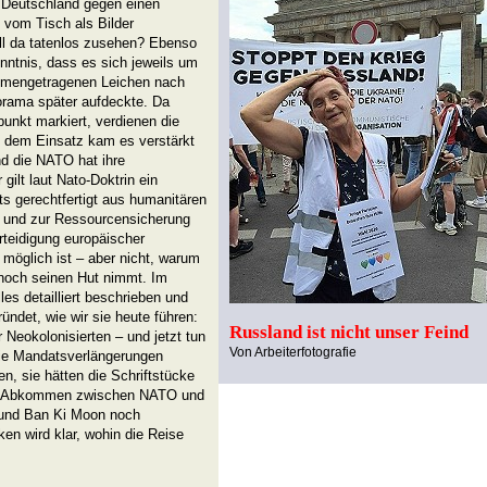
n Deutschland gegen einen
 vom Tisch als Bilder
ll da tatenlos zusehen? Ebenso
enntnis, dass es sich jeweils um
mmengetragenen Leichen nach
rama später aufdeckte. Da
unkt markiert, verdienen die
h dem Einsatz kam es verstärkt
d die NATO hat ihre
 gilt laut Nato-Doktrin ein
ts gerechtfertigt aus humanitären
 und zur Ressourcensicherung
erteidigung europäischer
n möglich ist – aber nicht, warum
n noch seinen Hut nimmt. Im
s detailliert beschrieben und
det, wie wir sie heute führen:
Russland ist nicht unser Feind
Neokolonisierten – und jetzt tun
Von Arbeiterfotografie
 die Mandatsverlängerungen
en, sie hätten die Schriftstücke
das Abkommen zwischen NATO und
und Ban Ki Moon noch
ken wird klar, wohin die Reise