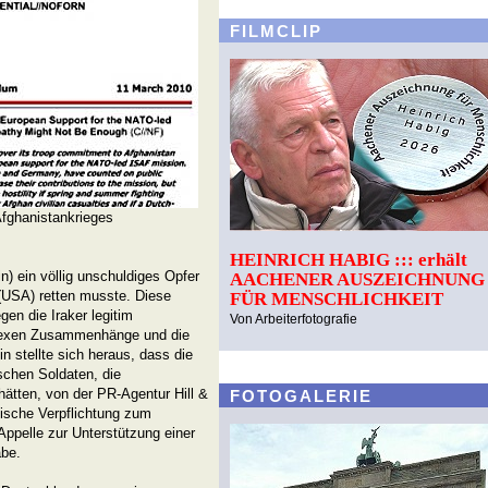
FILMCLIP
Afghanistankrieges
HEINRICH HABIG ::: erhält
) ein völlig unschuldiges Opfer
AACHENER AUSZEICHNUNG
 (USA) retten musste. Diese
FÜR MENSCHLICHKEIT
gen die Iraker legitim
Von Arbeiterfotografie
plexen Zusammenhänge und die
in stellte sich heraus, dass die
schen Soldaten, die
ätten, von der PR-Agentur Hill &
FOTOGALERIE
ische Verpflichtung zum
Appelle zur Unterstützung einer
äbe.