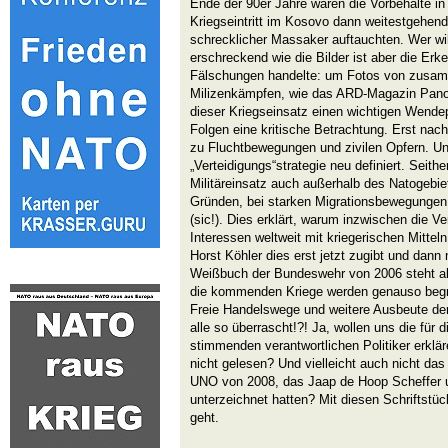
Ende der 90er Jahre waren die Vorbehalte i
Kriegseintritt im Kosovo dann weitestgehend
schrecklicher Massaker auftauchten. Wer wi
erschreckend wie die Bilder ist aber die Erk
Fälschungen handelte: um Fotos von zusa
Milizenkämpfen, wie das ARD-Magazin Pano
dieser Kriegseinsatz einen wichtigen Wendep
Folgen eine kritische Betrachtung. Erst nac
zu Fluchtbewegungen und zivilen Opfern. Un
„Verteidigungs“strategie neu definiert. Seither
Militäreinsatz auch außerhalb des Natogebie
Gründen, bei starken Migrationsbewegungen
(sic!). Dies erklärt, warum inzwischen die V
Interessen weltweit mit kriegerischen Mittel
Horst Köhler dies erst jetzt zugibt und dan
Weißbuch der Bundeswehr von 2006 steht alle
die kommenden Kriege werden genauso begrün
Freie Handelswege und weitere Ausbeute der 
alle so überrascht!?! Ja, wollen uns die für
stimmenden verantwortlichen Politiker erklär
nicht gelesen? Und vielleicht auch nicht 
UNO von 2008, das Jaap de Hoop Scheffer 
unterzeichnet hatten? Mit diesen Schriftstüc
geht.