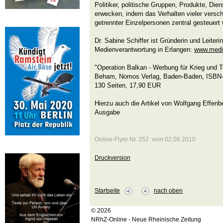
Politiker, politische Gruppen, Produkte, Die
erwecken, indem das Verhalten vieler versc
getrennter Einzelpersonen zentral gesteuert 
Dr. Sabine Schiffer ist Gründerin und Leiterin
Medienverantwortung in Erlangen:
www.medi
"Operation Balkan - Werbung für Krieg und T
Beham, Nomos Verlag, Baden-Baden, ISBN-1
130 Seiten, 17,90 EUR
Hierzu auch die Artikel von Wolfgang Effenb
Ausgabe
Online-Flyer Nr. 252 vom 02.06.2010
Druckversion
Startseite
nach oben
© 2026
NRhZ-Online - Neue Rheinische Zeitung