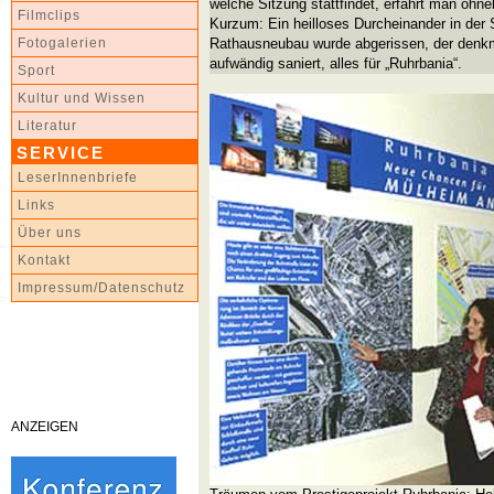
welche Sitzung stattfindet, erfährt man ohneh
Filmclips
Kurzum: Ein heilloses Durcheinander in der
Rathausneubau wurde abgerissen, der denkm
Fotogalerien
aufwändig saniert, alles für „Ruhrbania“.
Sport
Kultur und Wissen
Literatur
SERVICE
LeserInnenbriefe
Links
Über uns
Kontakt
Impressum/Datenschutz
ANZEIGEN