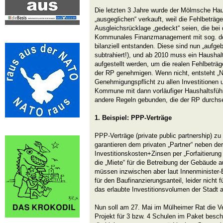
Die letzten 3 Jahre wurde der Mölmsche Hau
„ausgeglichen“ verkauft, weil die Fehlbeträge
Ausgleichsrücklage „gedeckt“ seien, die be
Kommunales Finanzmanagement mit sog. dop
bilanziell entstanden. Diese sind nun „aufgebr
subtrahiert!), und ab 2010 muss ein Hausha
aufgestellt werden, um die realen Fehlbeträ
der RP genehmigen. Wenn nicht, entsteht „N
Genehmigungspflicht zu allen Investitionen
Kommune mit dann vorläufiger Haushaltsfüh
andere Regeln gebunden, die der RP durchs
1. Beispiel: PPP-Verträge
PPP-Verträge (private public partnership) z
garantieren dem privaten „Partner“ neben de
Investitionskosten+Zinsen per „Forfaitierung
die „Miete“ für die Betreibung der Gebäude a
müssen inzwischen aber laut Innenminister
für den Baufinanzierungsanteil, leider nicht 
das erlaubte Investitionsvolumen der Stadt 
Nun soll am 27. Mai im Mülheimer Rat die V
Projekt für 3 bzw. 4 Schulen im Paket besc