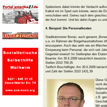
Spätestens dabei könnte der Verdacht aufk
Kalkül mit im Spiel sein könnte, wenn die E
verschoben wird. Getreu nach dem griechis
der Arzt kommt. Und bis dahin Augen zu und
4. Beispiel: Die Personalkosten
Stadtkämmerer Bonan, auch genannt „Bona
u.a. im Rahmen der Bürgerhaushaltsforen öffe
einzusparen. Auch das wirkt wie ein Märche
Einsparung beim Personal, die sich seit Jah
Gegenteil erweist! Im Stellenplan des Etaten
Beamte: Am 30.6.2009 tatsächlich besetzte 
Stellen 2010 709,35
Tariflich Beschäftigte: Am 30.6.2009 tatsäch
und Zahl der Stellen 2010 1431,39
Diese S
nicht di
teilpriv
Sozialho
z.B. ger
Geschäft
Mit ande