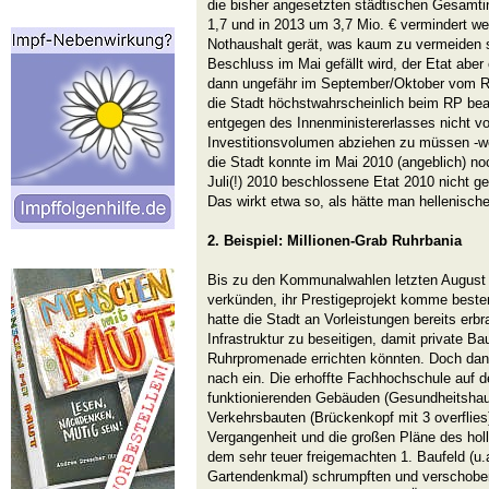
die bisher angesetzten städtischen Gesamti
1,7 und in 2013 um 3,7 Mio. € vermindert w
Nothaushalt gerät, was kaum zu vermeiden 
Beschluss im Mai gefällt wird, der Etat aber
dann ungefähr im September/Oktober vom RP
die Stadt höchstwahrscheinlich beim RP be
entgegen des Innenministererlasses nicht v
Investitionsvolumen abziehen zu müssen -w
die Stadt konnte im Mai 2010 (angeblich) no
Juli(!) 2010 beschlossene Etat 2010 nicht g
Das wirkt etwa so, als hätte man hellenische 
2. Beispiel: Millionen-Grab Ruhrbania
Bis zu den Kommunalwahlen letzten August
verkünden, ihr Prestigeprojekt komme beste
hatte die Stadt an Vorleistungen bereits er
Infrastruktur zu beseitigen, damit private B
Ruhrpromenade errichten könnten. Doch dan
nach ein. Die erhoffte Fachhochschule auf d
funktionierenden Gebäuden (Gesundheitshau
Verkehrsbauten (Brückenkopf mit 3 overflie
Vergangenheit und die großen Pläne des hol
dem sehr teuer freigemachten 1. Baufeld (u
Gartendenkmal) schrumpften und verschobe