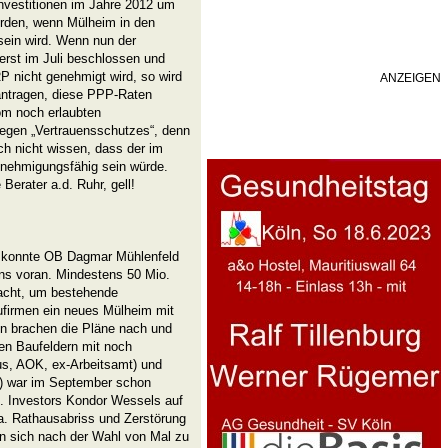
nvestitionen im Jahre 2012 um
erden, wenn Mülheim in den
sein wird. Wenn nun der
 erst im Juli beschlossen und
 nicht genehmigt wird, so wird
ANZEIGEN
antragen, diese PPP-Raten
om noch erlaubten
egen „Vertrauensschutzes“, denn
ch nicht wissen, dass der im
enehmigungsfähig sein würde.
Berater a.d. Ruhr, gell!
 konnte OB Dagmar Mühlenfeld
ns voran. Mindestens 50 Mio.
bracht, um bestehende
aufirmen ein neues Mülheim mit
n brachen die Pläne nach und
en Baufeldern mit noch
s, AOK, ex-Arbeitsamt) und
s) war im September schon
l. Investors Kondor Wessels auf
.a. Rathausabriss und Zerstörung
n sich nach der Wahl von Mal zu