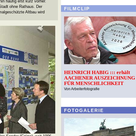
in häufig erst kurz vorher.
 Stadt ohne Rathaus. Der
FILMCLIP
algeschützte Altbau wird
HEINRICH HABIG ::: erhält
AACHENER AUSZEICHNUNG
FÜR MENSCHLICHKEIT
Von Arbeiterfotografie
FOTOGALERIE