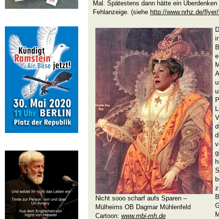
Mal. Spätestens dann hätte ein Überdenken
Fehlanzeige. (siehe
http://www.nrhz.de/flyer
D
i
B
e
M
A
u
u
P
L
V
d
d
v
g
h
S
b
z
B
Nicht sooo scharf aufs Sparen –
G
Mülheims OB Dagmar Mühlenfeld
M
Cartoon:
www.mbi-mh.de