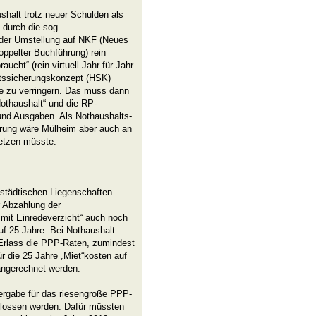
shalt trotz neuer Schulden als
 durch die sog.
i der Umstellung auf NKF (Neues
pelter Buchführung) rein
aucht“ (rein virtuell Jahr für Jahr
ltssicherungskonzept (HSK)
ge zu verringern. Das muss dann
othaushalt“ und die RP-
 und Ausgaben. Als Nothaushalts-
rung wäre Mülheim aber auch an
etzen müsste:
u städtischen Liegenschaften
r Abzahlung der
 mit Einredeverzicht“ auch noch
uf 25 Jahre. Bei Nothaushalt
-Erlass die PPP-Raten, zumindest
für die 25 Jahre „Miet“kosten auf
angerechnet werden.
ergabe für das riesengroße PPP-
hlossen werden. Dafür müssten