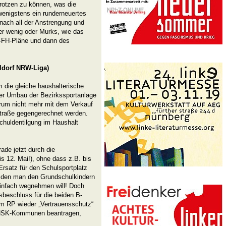
rotzen zu können, was die
wenigstens ein runderneuertes
nach all der Anstrengung und
er wenig oder Murks, wie das
a-FH-Pläne und dann des
eldorf NRW-Liga)
 die gleiche haushalterische
er Umbau der Bezirkssportanlage
rum nicht mehr mit dem Verkauf
Straße gegengerechnet werden.
huldentilgung im Haushalt
de jetzt durch die
s 12. Mai!), ohne dass z.B. bis
rsatz für den Schulsportplatz
, den man den Grundschulkindern
einfach wegnehmen will! Doch
beschluss für die beiden B-
im RP wieder „Vertrauensschutz“
HSK-Kommunen beantragen,