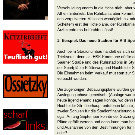
p
Verschuldung enorm in die Höhe trieb, aber 
Athen hinterließ. Bei Ruhrbania aber kommt 
den verpulverten Millionen womöglich nix od
Scheitern erst der Hotelpläne, der Ruhrbani
Ärztezentrums befürchten lässt!
3. Beispiel: Das neue Stadion für VfB Sp
Auch beim Stadionumbau handelt es sich um
Trickserei, denn als HSK-Kommune dürfte d
Saarner Straße und des Ruhrstadions in Sty
der Sportplätze Blötterweg und Hochfelder 
Die Einnahmen beim Verkauf müssten zur Sc
verbucht werden.
Die zugehörigen Bebauungspläne wurden gera
Auslegungsphase gepeitscht (Auslage war bi
heute irgendjemand sagen könnte, wo denn E
Hochfelder Str. überhaupt entstehen könnte
zweier Schulen für die Stadionfinanzierung 
egal: Anfang September könnte der Satzungs
Pläne gefällt werden und dann kann man be
und Ausnahme von den Bestimmungen für 
oder?