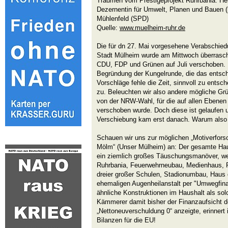
Träumen vom Prestigeprojekt Ruhrbania: Hel
Dezernentin für Umwelt, Planen und Bauen 
Mühlenfeld (SPD)
Quelle:
www.muelheim-ruhr.de
Die für dn 27. Mai vorgesehene Verabschie
Stadt Mülheim wurde am Mittwoch überrasc
CDU, FDP und Grünen auf Juli verschoben.
Begründung der Kungelrunde, die das entschi
Vorschläge fehle die Zeit, sinnvoll zu entsche
zu. Beleuchten wir also andere mögliche G
von der NRW-Wahl, für die auf allen Ebenen
verschoben wurde. Doch diese ist gelaufen
Verschiebung kam erst danach. Warum also
Schauen wir uns zur möglichen „Motiverfors
Mölm“ (Unser Mülheim) an: Der gesamte Haus
ein ziemlich großes Täuschungsmanöver, weil
Ruhrbania, Feuerwehrneubau, Medienhaus, 
dreier großer Schulen, Stadionumbau, Haus 
ehemaligen Augenheilanstalt per "Umwegfin
ähnliche Konstruktionen im Haushalt als sol
Kämmerer damit bisher der Finanzaufsicht 
„Nettoneuverschuldung 0“ anzeigte, erinnert 
Bilanzen für die EU!