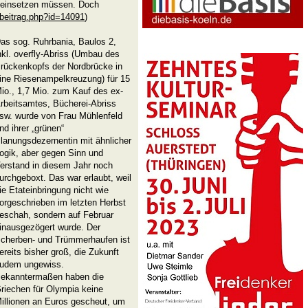
 einsetzen müssen. Doch
/beitrag.php?id=14091
)
as sog. Ruhrbania, Baulos 2,
nkl. overfly-Abriss (Umbau des
rückenkopfs der Nordbrücke in
ine Riesenampelkreuzung) für 15
io., 1,7 Mio. zum Kauf des ex-
rbeitsamtes, Bücherei-Abriss
sw. wurde von Frau Mühlenfeld
nd ihrer „grünen“
lanungsdezernentin mit ähnlicher
ogik, aber gegen Sinn und
erstand in diesem Jahr noch
urchgeboxt. Das war erlaubt, weil
ie Etateinbringung nicht wie
orgeschrieben im letzten Herbst
eschah, sondern auf Februar
inausgezögert wurde. Der
cherben- und Trümmerhaufen ist
ereits bisher groß, die Zukunft
udem ungewiss.
ekanntermaßen haben die
riechen für Olympia keine
illionen an Euros gescheut, um