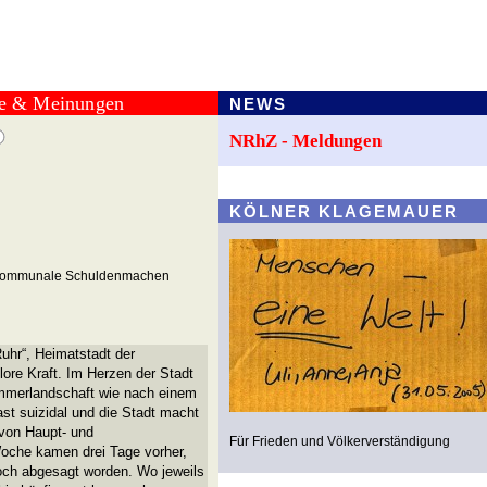
te & Meinungen
NEWS
NRhZ - Meldungen
KÖLNER KLAGEMAUER
's kommunale Schuldenmachen
Ruhr“, Heimatstadt der
ore Kraft. Im Herzen der Stadt
rümmerlandschaft wie nach einem
ast suizidal und die Stadt macht
von Haupt- und
Für Frieden und Völkerverständigung
oche kamen drei Tage vorher,
woch abgesagt worden. Wo jeweils