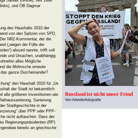
ga Sander (Grüne), seit 1996
(links), und OB Dagmar
dung des Haushalts 2010 der
hend von den Spitzen von SPD,
 Der NRZ-Kommentar, der die
ed („wegen der Fülle der
iden“) absurd nannte, trifft voll
ründe und Ursachen, unabhängig
 ohnehin alles Mögliche
 und die Mölmsche erneute
 das ganze Durcheinander?
chung“ den Haushalt 2010 für „Us
halt der Stadt ist bekanntlich
Russland ist nicht unser Feind
 alle größeren Investitionen wie
Rathaussanierung, Sanierung
Von Arbeiterfotografie
der Stadtgeschichte in der
anzierung" über PPP oder PPP-
che nicht auftauchen. Dass der
des Regierungspräsidenten (RP)
irgendwie bereits an griechische