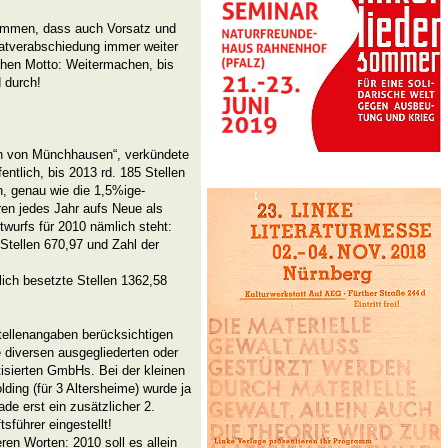
ommen, dass auch Vorsatz und
tatverabschiedung immer weiter
chen Motto: Weitermachen, bis
 durch!
n von Münchhausen“, verkündete
ntlich, bis 2013 rd. 185 Stellen
n, genau wie die 1,5%ige-
ren jedes Jahr aufs Neue als
twurfs für 2010 nämlich steht:
Stellen 670,97 und Zahl der
lich besetzte Stellen 1362,58
tellenangaben berücksichtigen
e diversen ausgegliederten oder
atisierten GmbHs. Bei der kleinen
lding (für 3 Altersheime) wurde ja
ade erst ein zusätzlicher 2.
sführer eingestellt!
ren Worten: 2010 soll es allein