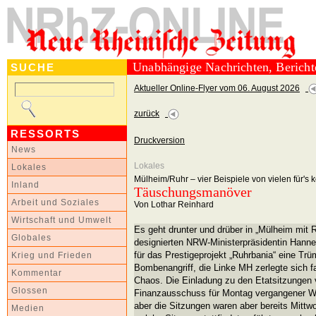
Unabhängige Nachrichten, Berich
SUCHE
Aktueller Online-Flyer vom 06. August 2026
zurück
RESSORTS
Druckversion
News
Lokales
Lokales
Mülheim/Ruhr – vier Beispiele von vielen für
Inland
Täuschungsmanöver
Arbeit und Soziales
Von Lothar Reinhard
Wirtschaft und Umwelt
Es geht drunter und drüber in „Mülheim mit 
Globales
designierten NRW-Ministerpräsidentin Hannel
für das Prestigeprojekt „Ruhrbania“ eine T
Krieg und Frieden
Bombenangriff, die Linke MH zerlegte sich f
Kommentar
Chaos. Die Einladung zu den Etatsitzungen 
Glossen
Finanzausschuss für Montag vergangener W
aber die Sitzungen waren aber bereits Mitt
Medien