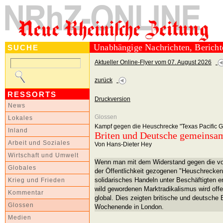
Unabhängige Nachrichten, Berich
SUCHE
Aktueller Online-Flyer vom 07. August 2026
zurück
RESSORTS
Druckversion
News
Glossen
Lokales
Kampf gegen die Heuschrecke "Texas Pacific G
Inland
Briten und Deutsche gemeinsa
Arbeit und Soziales
Von Hans-Dieter Hey
Wirtschaft und Umwelt
Wenn man mit dem Widerstand gegen die von
Globales
der Öffentlichkeit gezogenen "Heuschrecken" 
solidarisches Handeln unter Beschäftigten erf
Krieg und Frieden
wild gewordenen Marktradikalismus wird offe
Kommentar
global. Dies zeigten britische und deutsche 
Glossen
Wochenende in London.
Medien