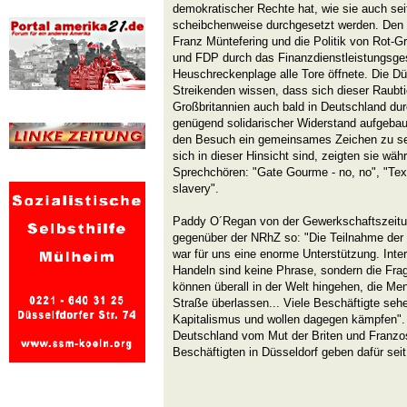
demokratischer Rechte hat, wie sie auch sei
scheibchenweise durchgesetzt werden. Den 
Franz Müntefering und die Politik von Rot-
und FDP durch das Finanzdienstleistungsge
Heuschreckenplage alle Tore öffnete. Die D
Streikenden wissen, dass sich dieser Raubti
Großbritannien auch bald in Deutschland dur
genügend solidarischer Widerstand aufgebau
den Besuch ein gemeinsames Zeichen zu set
sich in dieser Hinsicht sind, zeigten sie wä
Sprechchören: "Gate Gourme - no, no", "Tex
slavery".
Paddy O´Regan von der Gewerkschaftszeitun
gegenüber der NRhZ so: "Die Teilnahme der
war für uns eine enorme Unterstützung. Intern
Handeln sind keine Phrase, sondern die Fra
können überall in der Welt hingehen, die Me
Straße überlassen... Viele Beschäftigte seh
Kapitalismus und wollen dagegen kämpfen". 
Deutschland vom Mut der Briten und Franzo
Beschäftigten in Düsseldorf geben dafür seit