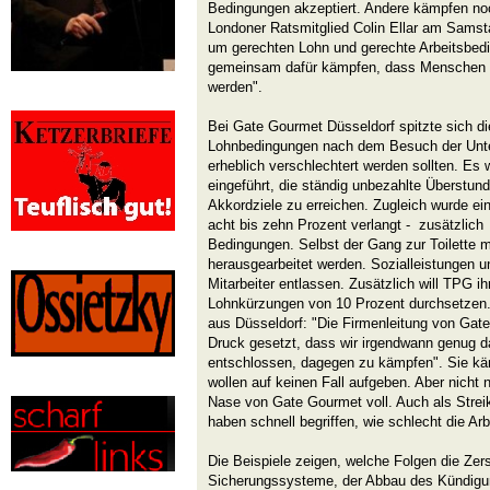
Bedingungen akzeptiert. Andere kämpfen noc
Londoner Ratsmitglied Colin Ellar am Samst
um gerechten Lohn und gerechte Arbeitsbe
gemeinsam dafür kämpfen, dass Menschen ni
werden".
Bei Gate Gourmet Düsseldorf spitzte sich die
Lohnbedingungen nach dem Besuch der Un
erheblich verschlechtert werden sollten. E
eingeführt, die ständig unbezahlte Überstun
Akkordziele zu erreichen. Zugleich wurde ei
acht bis zehn Prozent verlangt - zusätzlic
Bedingungen. Selbst der Gang zur Toilette
herausgearbeitet werden. Sozialleistungen 
Mitarbeiter entlassen. Zusätzlich will TPG i
Lohnkürzungen von 10 Prozent durchsetzen.
aus Düsseldorf: "Die Firmenleitung von Gate
Druck gesetzt, dass wir irgendwann genug d
entschlossen, dagegen zu kämpfen". Sie kä
wollen auf keinen Fall aufgeben. Aber nicht 
Nase von Gate Gourmet voll. Auch als Streik
haben schnell begriffen, wie schlecht die Ar
Die Beispiele zeigen, welche Folgen die Zer
Sicherungssysteme, der Abbau des Kündigu