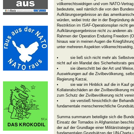
völkerrechtswidrigen und vom NATO-Vertrag 
bedeutete, weil nämlich die von den Bundes
Aufklärungsergebnisse an das amerikanisc
würden, wobei trotz der in der Begründung 
Restriktion im ISAF-Operationsplan nicht gew
Aufklärungsergebnisse nicht zu anderen als
Rahmen der Operation Enduring Freedom (O
hinaus war in meinen Augen die Kriegführ
unter mehreren Aspekten völkerrechtswidrig,
• sie ließ sich nicht mehr als Selbstvert
nicht auf ein Mandat des Sicherheitsrats ges
• sie überschritt bei der Art und Weise, 
Auswirkungen auf die Zivilbevölkerung, selb
Regierung Karzai,
• sie war im Hinblick auf die in Kauf 
Kollateralschäden an der Zivilbevölkerung m
zum Schutz der Zivilbevölkerung nicht verei
• sie verstieß hinsichtlich der Behandl
fundamentale menschenrechtliche Grundsät
Summa summarum beteiligte sich die Bundes
Einsatz der Tornados in Afghanistan beschlo
der auf der Grundlage einer Militärstrategie 
fundamentalen Grundsätzen der UN-Charta u