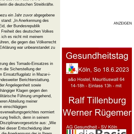
erin die deutschen Streitkräfte.
hezu ein Jahr zuvor abgegebene
m stand: „In Anerkennung des
ANZEIGEN
Eid, der Bundesrepublik
 Freiheit des deutschen Volkes
aß ich es nicht mit meinem
hren, die gegen das Völkerrecht
Erklärung war unbeanstandet zu
tzung des Tornado-Einsatzes in
m die Sicherstellung der
m Einsatzflugplatz in Mazar-i-
desweiter Berichterstattung.
 der Angelegenheit sowie
nhängiger Klagen gegen den
ilitärische Führung umgehend,
eren Abteilung meiner
im einschlägigen
esverwaltungsgerichtes normiert
ung freilich, denn in seinem
 Disziplinarvorgesetzte aus: „Wie
h bei dieser Entscheidung über
 die Anerkennung der in Ihrem