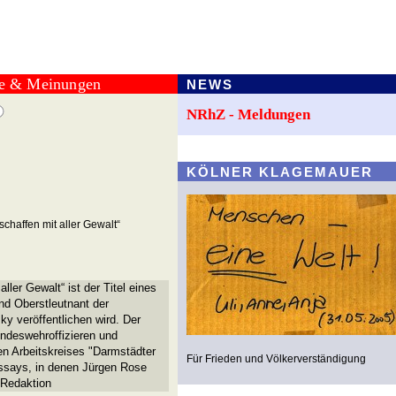
te & Meinungen
NEWS
NRhZ - Meldungen
KÖLNER KLAGEMAUER
schaffen mit aller Gewalt“
aller Gewalt“ ist der Titel eines
nd Oberstleutnant der
y veröffentlichen wird. Der
undeswehroffizieren und
hen Arbeitskreises "Darmstädter
Für Frieden und Völkerverständigung
 Essays, in denen Jürgen Rose
 Redaktion