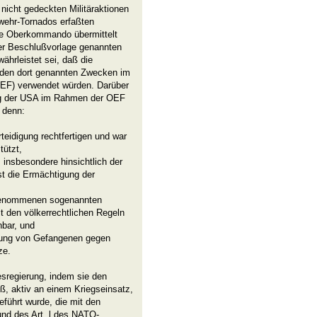
nicht gedeckten Militäraktionen
wehr-Tornados erfaßten
he Oberkommando übermittelt
der Beschlußvorlage genannten
ährleistet sei, daß die
 den dort genannten Zwecken im
EF) verwendet würden. Darüber
ung der USA im Rahmen der OEF
 denn:
eidigung rechtfertigen und war
tützt,
insbesondere hinsichtlich der
st die Ermächtigung der
genommenen sogenannten
it den völkerrechtlichen Regeln
nbar, und
ung von Gefangenen gegen
ze.
regierung, indem sie den
ß, aktiv an einem Kriegseinsatz,
geführt wurde, die mit den
nd des Art. l des NATO-