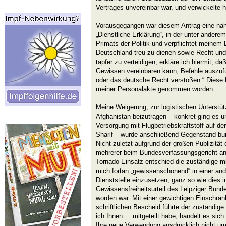
Vertrages unvereinbar war, und verwickelte hi
Vorausgegangen war diesem Antrag eine na
„Dienstliche Erklärung“, in der unter andere
Primats der Politik und verpflichtet meinem 
Deutschland treu zu dienen sowie Recht und
tapfer zu verteidigen, erkläre ich hiermit, d
Gewissen vereinbaren kann, Befehle auszufü
oder das deutsche Recht verstoßen.“ Diese 
meiner Personalakte genommen worden.
Meine Weigerung, zur logistischen Unterstü
Afghanistan beizutragen – konkret ging es u
Versorgung mit Flugbetriebskraftstoff auf de
Sharif – wurde anschließend Gegenstand bun
Nicht zuletzt aufgrund der großen Publizität
mehrerer beim Bundesverfassungsgericht a
Tornado-Einsatz entschied die zuständige m
mich fortan „gewissenschonend“ in einer and
Dienststelle einzusetzen, ganz so wie dies 
Gewissensfreiheitsurteil des Leipziger Bund
worden war. Mit einer gewichtigen Einschränk
schriftlichen Bescheid führte der zuständige
ich Ihnen ... mitgeteilt habe, handelt es sic
Ihre neue Verwendung ausdrücklich nicht um