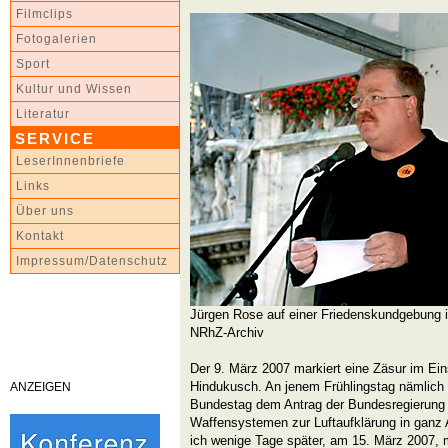
Filmclips
Fotogalerien
Sport
Kultur und Wissen
Literatur
SERVICE
LeserInnenbriefe
Links
Über uns
Kontakt
Impressum/Datenschutz
Jürgen Rose auf einer Friedenskundgebung
NRhZ-Archiv
Der 9. März 2007 markiert eine Zäsur im Ei
Hindukusch. An jenem Frühlingstag nämlich
ANZEIGEN
Bundestag dem Antrag der Bundesregierung
Waffensystemen zur Luftaufklärung in ganz A
ich wenige Tage später, am 15. März 2007, 