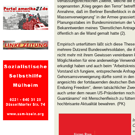
verfassungsrechtlichen Zweifel, welche die
sogenannten „Krieg gegen den Terror“ betreffe
Annahme, daß im Berliner Bendlerblock in der
Massenverweigerung“ in der Armee grassiert,
Planungsstabes im Bundesministerium der V
Bekanntwerden meines “Dienstlichen Antrag
öffentlich an die Wand gemalt hatte (2).
Empirisch unterfüttern läßt sich diese Thes
mehrere Dutzend Bundeswehrsoldaten, die ihr
nicht mehr mit ihrem Gewissen vereinbaren 
Möglichkeiten für eine anderweitige Verwend
erkundigt haben und auch beim “Arbeitskreis
Vorstand ich fungiere, entsprechende Anfrag
Gehorsamsverweigerung dürfte somit in den
angesichts der fortdauernden deutschen Bete
Enduring Freedom“, deren tatsächlicher Zwec
auch unter dem neuen US-Präsidenten noch 
Guantánamo“ mit Menschenfleisch zu füttern,
hochbrisante Aktualität bewahren. (PK)
I
O
»