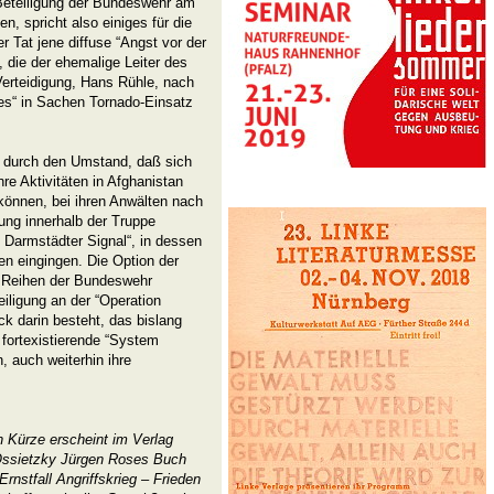
 Beteiligung der Bundeswehr am
n, spricht also einiges für die
 Tat jene diffuse “Angst vor der
 die der ehemalige Leiter des
erteidigung, Hans Rühle, nach
es“ in Sachen Tornado-Einsatz
e durch den Umstand, daß sich
e Aktivitäten in Afghanistan
können, bei ihren Anwälten nach
ung innerhalb der Truppe
 Darmstädter Signal“, in dessen
en eingingen. Die Option der
 Reihen der Bundeswehr
iligung an der “Operation
k darin besteht, das bislang
fortexistierende “System
 auch weiterhin ihre
n Kürze erscheint im Verlag
ssietzky Jürgen Roses Buch
Ernstfall Angriffskrieg – Frieden