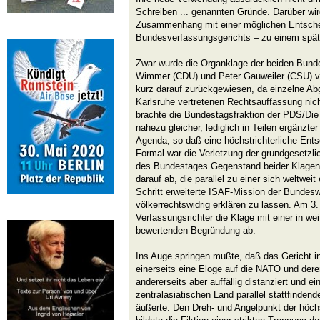
Schreiben ... genannten Gründe. Darüber wi
Zusammenhang mit einer möglichen Entsch
Bundesverfassungsgerichts – zu einem späte
Zwar wurde die Organklage der beiden Bund
Wimmer (CDU) und Peter Gauweiler (CSU) 
kurz darauf zurückgewiesen, da einzelne Ab
Karlsruhe vertretenen Rechtsauffassung nich
brachte die Bundestagsfraktion der PDS/Die 
nahezu gleicher, lediglich in Teilen ergänzte
Agenda, so daß eine höchstrichterliche Ent
Formal war die Verletzung der grundgesetzli
des Bundestages Gegenstand beider Klagen, d
darauf ab, die parallel zu einer sich weltwei
Schritt erweiterte ISAF-Mission der Bundes
völkerrechtswidrig erklären zu lassen. Am 3.
Verfassungsrichter die Klage mit einer in we
bewertenden Begründung ab.
Ins Auge springen mußte, daß das Gericht in
einerseits eine Eloge auf die NATO und der
andererseits aber auffällig distanziert und ei
zentralasiatischen Land parallel stattfinde
äußerte. Den Dreh- und Angelpunkt der höchs