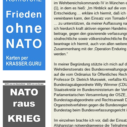
im Wehrbereichskommando IV in München ein
(1), in dem es hieß: „Im Hinblick auf die vo
Entscheidung ... erkläre ich hiermit, daß i
vereinbaren kann, den Einsatz von Tornado
... zu unterstützen, da meiner Auffassung n
ich hierdurch kraft aktiven eigenen Handel
beitrage, gegen den gravierende verfassungsr
strafrechtliche sowie völkerstrafrechtliche 
beantrage ich hiermit, auch von allen weitere
Zusammenhang mit der ‚Operation Enduring 
werden.“
In meiner Begründung stützte ich mich auf di
Wehrdienstsenats des Bundesverwaltungsger
auf die vom Ordinarius für Öffentliches Recht
Professor Dr. Dietrich Murswiek, verfaßte Kl
Bundestagsabgeordnete Willy Wimmer (CDU)
Staatsekretär im Bundesministerium der Vert
Parlamentarischen Versammlung der OSZE, 
Bundestagsabgeordnete und Rechtsanwalt Dr
Organstreitverfahren gegen die Bundesregi
Bundestag beim Bundesverfassungsgericht in
Im einzelnen brachte ich vor, daß der Einsa
Afghanistan notwendigerweise die Teilnahm