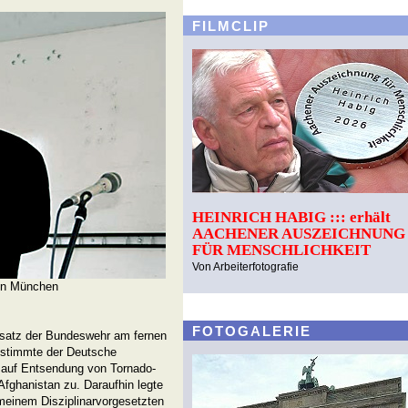
FILMCLIP
HEINRICH HABIG ::: erhält
AACHENER AUSZEICHNUNG
FÜR MENSCHLICHKEIT
Von Arbeiterfotografie
 in München
FOTOGALERIE
nsatz der Bundeswehr am fernen
 stimmte der Deutsche
 auf Entsendung von Tornado-
fghanistan zu. Daraufhin legte
meinem Disziplinarvorgesetzten