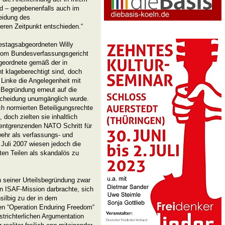
rd – gegebenenfalls auch im
eidung des
ren Zeitpunkt entschieden.“
estagsabgeordneten Willy
vom Bundesverfassungsgericht
geordnete gemäß der in
t klageberechtigt sind, doch
Linke die Angelegenheit mit
r Begründung erneut auf die
scheidung unumgänglich wurde.
ch normierten Beteiligungsrechte
och zielten sie inhaltlich
t entgrenzenden NATO Schritt für
wehr als verfassungs- und
 Juli 2007 wiesen jedoch die
iten Teilen als skandalös zu
 seiner Urteilsbegründung zwar
en ISAF-Mission darbrachte, sich
nsilbig zu der in dem
nden “Operation Enduring Freedom“
trichterlichen Argumentation