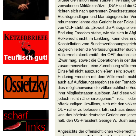
bildete die Fiktion einer strikten Trennung der
verwobenen Militäreinsätze: „ISAF und die 
richten sich nach getrennten Zwecksetzunge
Rechtsgrundlagen und klar abgegrenzten Ve
rekurrierend lehnte das Gericht in der Folge
von OEF strikt ab: „Soweit die Antragsteller
Enduring Freedom stehe, wie sie sich in Afg
Völkerrecht nicht im Einklang, kann dies in 
Konstellation vom Bundesverfassungsgericht n
Zugleich ließen die Verfassungsrichter durch
Völkerrechtskonformität der OEF durchblicke
„Zwar mag, soweit die Operationen in der da
zusammenwirken, eine Zurechnung völkerre
Einzelfall nicht auszuschließen sein; soweit
Enduring Freedom mit dem Völkerrecht nicht
auch auf Aufklärungsergebnisse der Tornado
dies möglicherweise die völkerrechtliche Ve
ihrer Mitgliedstaaten auslösen. Auf diese völ
jedoch nicht näher einzugehen.“ Trotz – oder
offenkundigen Unwillens, sich mit den völker
OEF näher zu befassen, läßt sich aus diese
was das höchste deutsche Gericht von jene
hält, den US-Präsident George W. Bush ausge
Angesichts der offensichtlichen völkerrechtl