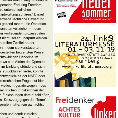
 realiter freilich eng miteinander
Operation Enduring Freedom
n, unterschiedlichen
rantwortungssphären.“ Darauf
 jedwede rechtliche Bewertung
in geltend macht, die Operation
hanistan vollziehe, mit dem
der vorliegenden prozessualen
icht isoliert überprüft werden.“
aus ihre Zweifel an der
n, indem sie konstatierten:
rgestellten begrenzten Weise
chtswidrigen Handelns im
 etwa eine Aktion der Operation
 im Einklang stünde und sich
s zurückführen ließe, könnte
rantwortlichkeit der NATO oder
kerrechtlichen Fragen ist hier
 vielleicht gerade wegen – des
rechtlichen Implikationen der
n Einlassungen darauf schließen,
m „Kreuzzug gegen den Terror“
rufen hatte: rein gar nichts.
ichen und damit zugleich