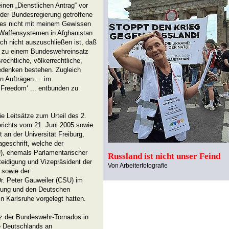
en „Dienstlichen Antrag“ vor
n der Bundesregierung getroffene
ch es nicht mit meinem Gewissen
-Waffensystemen in Afghanistan
ach nicht auszuschließen ist, daß
ns zu einem Bundeswehreinsatz
echtliche, völkerrechtliche,
Bedenken bestehen. Zugleich
n Aufträgen ... im
Freedom‘ ... entbunden zu
e Leitsätze zum Urteil des 2.
ichts vom 21. Juni 2005 sowie
 an der Universität Freiburg,
ageschrift, welche der
, ehemals Parlamentarischer
Russland ist nicht unser Feind
eidigung und Vizepräsident der
Von Arbeiterfotografie
sowie der
. Peter Gauweiler (CSU) im
erung und den Deutschen
 Karlsruhe vorgelegt hatten.
tz der Bundeswehr-Tornados in
e Deutschlands an