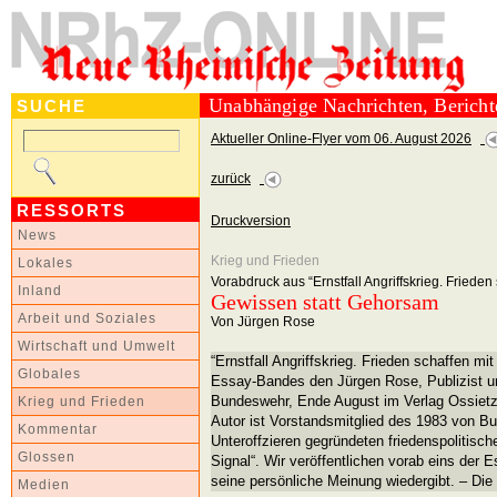
Unabhängige Nachrichten, Berich
SUCHE
Aktueller Online-Flyer vom 06. August 2026
zurück
RESSORTS
Druckversion
News
Krieg und Frieden
Lokales
Vorabdruck aus “Ernstfall Angriffskrieg. Frieden 
Inland
Gewissen statt Gehorsam
Arbeit und Soziales
Von Jürgen Rose
Wirtschaft und Umwelt
“Ernstfall Angriffskrieg. Frieden schaffen mit 
Globales
Essay-Bandes den Jürgen Rose, Publizist u
Bundeswehr, Ende August im Verlag Ossietzk
Krieg und Frieden
Autor ist Vorstandsmitglied des 1983 von B
Kommentar
Unteroffzieren gegründeten friedenspolitisc
Glossen
Signal“. Wir veröffentlichen vorab eins der
seine persönliche Meinung wiedergibt. – Die
Medien