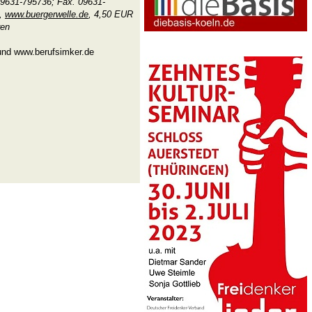
09631-795736; Fax. 09631-
,
www.buergerwelle.de
, 4,50 EUR
ren
 und www.berufsimker.de