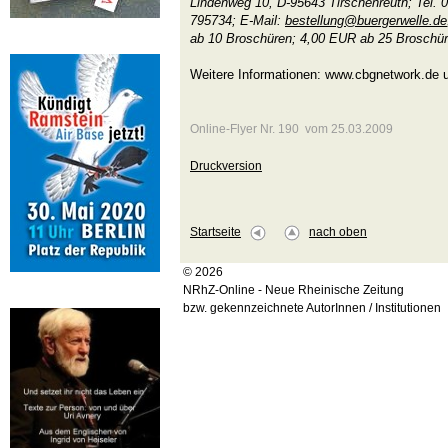
Lindenweg 10, D-95643 Tirschenreuth; Tel. 
795734; E-Mail:
bestellung@buergerwelle.de
ab 10 Broschüren; 4,00 EUR ab 25 Broschü
Weitere Informationen: www.cbgnetwork.de
Online-Flyer Nr. 190 vom 25.03.2009
Druckversion
Startseite
nach oben
© 2026
NRhZ-Online - Neue Rheinische Zeitung
bzw. gekennzeichnete AutorInnen / Institutionen