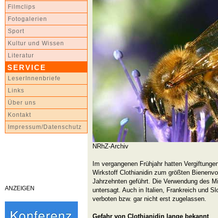
Filmclips
Fotogalerien
Sport
Kultur und Wissen
Literatur
SERVICE
LeserInnenbriefe
Links
Über uns
Kontakt
Impressum/Datenschutz
NRhZ-Archiv
Im vergangenen Frühjahr hatten Vergiftung
Wirkstoff Clothianidin zum größten Bienenvo
Jahrzehnten geführt. Die Verwendung des Mi
ANZEIGEN
untersagt. Auch in Italien, Frankreich und S
verboten bzw. gar nicht erst zugelassen.
Gefahr von Clothianidin lange bekannt