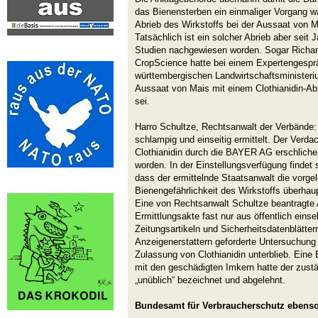
das Bienensterben ein einmaliger Vorgang war
Abrieb des Wirkstoffs bei der Aussaat von M
Tatsächlich ist ein solcher Abrieb aber seit
Studien nachgewiesen worden. Sogar Ric
CropScience hatte bei einem Expertengespr
württembergischen Landwirtschaftsministeri
Aussaat von Mais mit einem Clothianidin-Ab
sei.
Harro Schultze, Rechtsanwalt der Verbände: 
schlampig und einseitig ermittelt. Der Verda
Clothianidin durch die BAYER AG erschlichen 
worden. In der Einstellungsverfügung findet 
dass der ermittelnde Staatsanwalt die vorge
Bienengefährlichkeit des Wirkstoffs überha
Eine von Rechtsanwalt Schultze beantragte 
Ermittlungsakte fast nur aus öffentlich eins
Zeitungsartikeln und Sicherheitsdatenblätter
Anzeigenerstattern geforderte Untersuchu
Zulassung von Clothianidin unterblieb. Eine
mit den geschädigten Imkern hatte der zustä
„unüblich“ bezeichnet und abgelehnt.
Bundesamt für Verbraucherschutz ebens