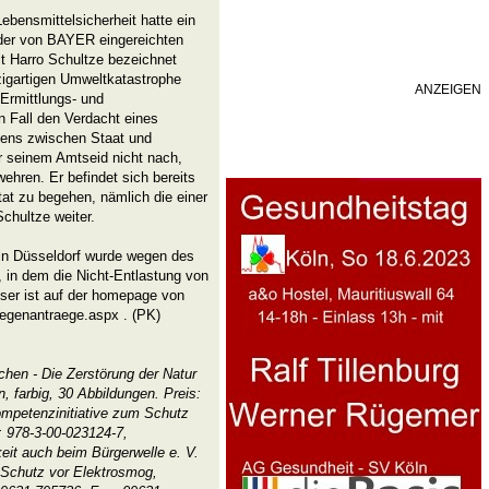
bensmittelsicherheit hatte ein
g der von BAYER eingereichten
t Harro Schultze bezeichnet
zigartigen Umweltkatastrophe
ANZEIGEN
Ermittlungs- und
n Fall den Verdacht eines
kens zwischen Staat und
ar seinem Amtseid nicht nach,
hren. Er befindet sich bereits
tat zu begehen, nämlich die einer
chultze weiter.
n Düsseldorf wurde wegen des
 in dem die Nicht-Entlastung von
eser ist auf der homepage von
egenantraege.aspx . (PK)
hen - Die Zerstörung der Natur
, farbig, 30 Abbildungen. Preis:
mpetenzinitiative zum Schutz
 978-3-00-023124-7,
keit auch beim Bürgerwelle e. V.
 Schutz vor Elektrosmog,