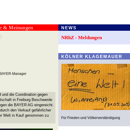
te & Meinungen
NEWS
NRhZ - Meldungen
KÖLNER KLAGEMAUER
n BAYER-Manager
 und die Coordination gegen
schaft in Freiburg Beschwerde
gegen die BAYER AG eingereicht.
urch den Verkauf gefährlicher
ler Welt in Kauf genommen zu
Für Frieden und Völkerverständigung