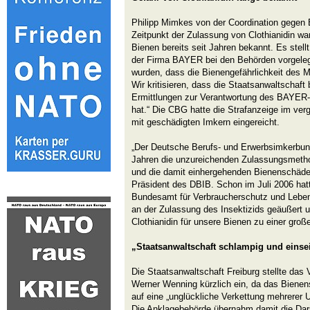
Philipp Mimkes von der Coordination gege
Zeitpunkt der Zulassung von Clothianidin war
Bienen bereits seit Jahren bekannt. Es stell
der Firma BAYER bei den Behörden vorgelegt
wurden, dass die Bienengefährlichkeit des Mi
Wir kritisieren, dass die Staatsanwaltschaft 
Ermittlungen zur Verantwortung des BAYE
hat.“ Die CBG hatte die Strafanzeige im 
mit geschädigten Imkern eingereicht.
„Der Deutsche Berufs- und Erwerbsimkerbund
Jahren die unzureichenden Zulassungsmetho
und die damit einhergehenden Bienenschäden
Präsident des DBIB. Schon im Juli 2006 hatt
Bundesamt für Verbraucherschutz und Lebensm
an der Zulassung des Insektizids geäußert 
Clothianidin für unsere Bienen zu einer groß
„Staatsanwaltschaft schlampig und einsei
Die Staatsanwaltschaft Freiburg stellte da
Werner Wenning kürzlich ein, da das Bienen
auf eine „unglückliche Verkettung mehrerer 
Die Anklagebehörde übernahm damit die Da