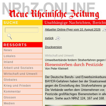
Unabhängige Nachrichten, Berich
SUCHE
Aktueller Online-Flyer vom 10. August 2026
zurück
RESSORTS
Druckversion
News
Wirtschaft und Umwelt
Lokales
Umweltverbände fordern Strafverfahren gege
Inland
Bienensterben durch Pestizide
Arbeit und Soziales
Von Peter Kleinert
Wirtschaft und Umwelt
Der Deutsche Berufs- und Erwerbsimkerbund
Globales
BAYER-Gefahren haben bei der Staatsanwalt
gegen die Einstellung des Strafverfahrens 
Krieg und Frieden
Die Verbände werfen dem Unternehmen vor, d
Kommentar
Pestizide großflächiges Bienensterben in al
Glossen
haben. Siehe auch NRhZ 124, 167 und 168.
Medien