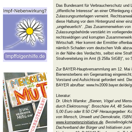
Das Bundesamt für Verbraucherschutz und Le
„öffentliche Interesse“ an einer Offenlegun
Zulassungsunterlagen verneint. Rechtsanwal
diese Haltung vor dem Hintergrund einer ein
„ungeheuerlich“. „Das Zusammenwirken von 
Zulassungsbehörde verstärkt im vorliegende
rechtswidrigen und korrupten Zusammenwir
Wirtschaft. Hier kommt der Ermittler offenb
nämlich Schaden vom deutschen Volk abzuwe
in der Nähe des Verdachts, selbst eine Straf
Strafvereitelung im Amt (§ 258a StGB)“, so S
Zur BAYER-Hauptversammlung am 12. Mai i
Bienensterbens ein Gegenantrag eingereicht,
Vorstand und Aufsichtsrat gefordert wird. Di
BAYER abrufbar: www.hv2009.bayer.de/de/g
Literatur:
Dr. Ulrich Warnke: „Bienen, Vögel und Mensc
durch Elektrosmog“. Broschüre A4, 48 Seiten
5,00 Euro oder 8.50 CHF Herausgegeber: Ko
von Mensch, Umwelt und Demokratie, ISBN:
www.kompetenzinitiative.de
. Bestellmöglich
Dachverband der Bürger und Initiativen zum