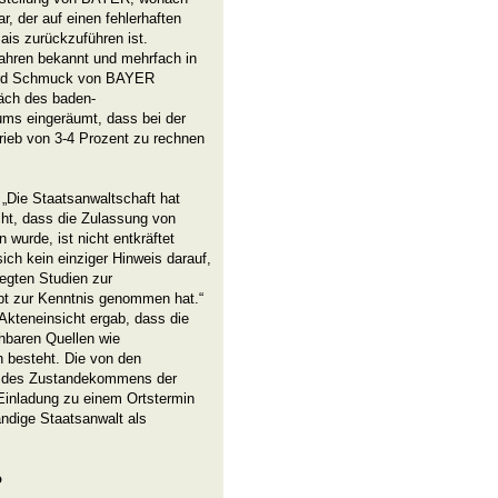
, der auf einen fehlerhaften
ais zurückzuführen ist.
 Jahren bekannt und mehrfach in
hard Schmuck von BAYER
äch des baden-
ums eingeräumt, dass bei der
rieb von 3-4 Prozent zu rechnen
„Die Staatsanwaltschaft hat
cht, dass die Zulassung von
wurde, ist nicht entkräftet
sich kein einziger Hinweis darauf,
legten Studien zur
upt zur Kenntnis genommen hat.“
Akteneinsicht ergab, dass die
ehbaren Quellen wie
n besteht. Die von den
ng des Zustandekommens der
 Einladung zu einem Ortstermin
ndige Staatsanwalt als
o