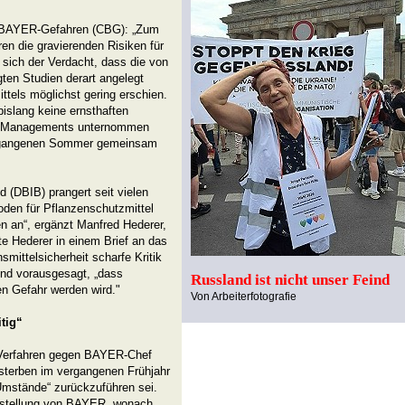
n BAYER-Gefahren (CBG): „Zum
en die gravierenden Risiken für
t sich der Verdacht, dass die von
en Studien derart angelegt
ttels möglichst gering erschien.
bislang keine ernsthaften
R-Managements unternommen
vergangenen Sommer gemeinsam
 (DBIB) prangert seit vielen
den für Pflanzenschutzmittel
 an“, ergänzt Manfred Hederer,
e Hederer in einem Brief an das
ittelsicherheit scharfe Kritik
und vorausgesagt, „dass
Russland ist nicht unser Feind
en Gefahr werden wird."
Von Arbeiterfotografie
tig“
s Verfahren gegen BAYER-Chef
sterben im vergangenen Frühjahr
Umstände“ zurückzuführen sei.
rstellung von BAYER, wonach