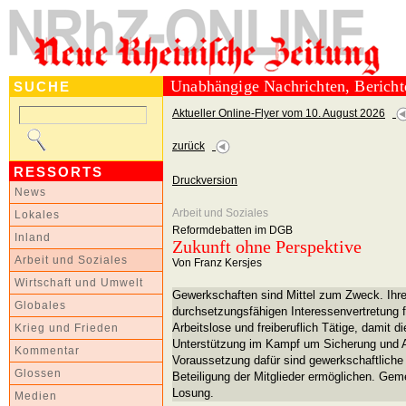
Unabhängige Nachrichten, Berich
SUCHE
Aktueller Online-Flyer vom 10. August 2026
zurück
RESSORTS
Druckversion
News
Arbeit und Soziales
Lokales
Reformdebatten im DGB
Inland
Zukunft ohne Perspektive
Arbeit und Soziales
Von Franz Kersjes
Wirtschaft und Umwelt
Gewerkschaften sind Mittel zum Zweck. Ihre
Globales
durchsetzungsfähigen Interessenvertretung f
Arbeitslose und freiberuflich Tätige, damit d
Krieg und Frieden
Unterstützung im Kampf um Sicherung und A
Kommentar
Voraussetzung dafür sind gewerkschaftliche 
Glossen
Beteiligung der Mitglieder ermöglichen. Geme
Losung.
Medien