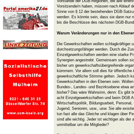
Vorstände der DGB-Regionen, die alle einen/
Vorsitzende/n haben, müssen nach Ablauf der
Sinne von § 12 der bestehenden DGB-Satzu
werden. Es könnte sein, dass sie dann nur n
bis die Beschlüsse des nächsten DGB-Bun
Warum Veränderungen nur in den Ebene
Die Gewerkschaften wollen schlagkräftiger u
durchsetzungsfähiger werden. Durch die Z
Einzelgewerkschaften werden eine starke P
Synergien angestrebt. Gemeinsam sollen sich 
bisher um gewerkschaftsübergreifende organi
kümmern. Vor allem soll dies für öffentliche 
gewerkschaftliche Stimme gelten. Jedoch kann
Gewerkschaften in den Ebenen sein. Wollen 
Bundes-, Landes- und Bezirksebene etwa a
bisher? Das wäre Wahnsinn, denn: Es gibt b
acht Einzelgewerkschaften und beim DGB Abte
Wirtschaftspolitik, Bildungsarbeit, Personal, 
Jugend, Senioren, usw., usw. Sie alle exist
tun fast alle das Gleiche und klagen über P
sind alle wichtig. Jeder ist wichtiger als de
unmittelbar um die Mitglieder?