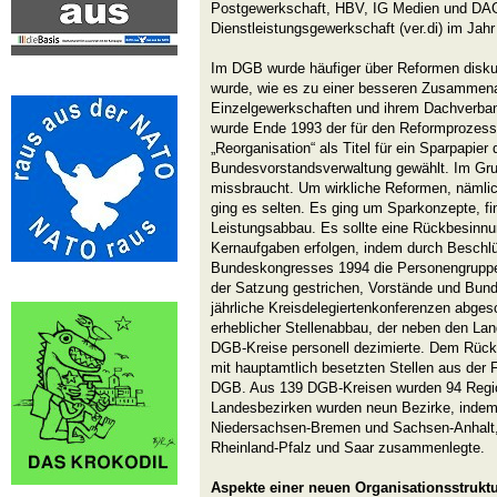
Postgewerkschaft, HBV, IG Medien und DAG
Dienstleistungsgewerkschaft (ver.di) im Jahr
Im DGB wurde häufiger über Reformen diskut
wurde, wie es zu einer besseren Zusammena
Einzelgewerkschaften und ihrem Dachverba
wurde Ende 1993 der für den Reformprozess 
„Reorganisation“ als Titel für ein Sparpapier
Bundesvorstandsverwaltung gewählt. Im Grun
missbraucht. Um wirkliche Reformen, nämli
ging es selten. Es ging um Sparkonzepte, fi
Leistungsabbau. Es sollte eine Rückbesinnu
Kernaufgaben erfolgen, indem durch Besch
Bundeskongresses 1994 die Personengruppen
der Satzung gestrichen, Vorstände und Bund
jährliche Kreisdelegiertenkonferenzen abgesc
erheblicher Stellenabbau, der neben den La
DGB-Kreise personell dezimierte. Dem Rück
mit hauptamtlich besetzten Stellen aus der 
DGB. Aus 139 DGB-Kreisen wurden 94 Regi
Landesbezirken wurden neun Bezirke, inde
Niedersachsen-Bremen und Sachsen-Anhalt,
Rheinland-Pfalz und Saar zusammenlegte.
Aspekte einer neuen Organisationsstrukt