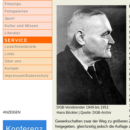
Filmclips
Fotogalerien
Sport
Kultur und Wissen
Literatur
SERVICE
LeserInnenbriefe
Links
Über uns
Kontakt
Impressum/Datenschutz
DGB-Vorsitzender 1949 bis 1951:
ANZEIGEN
Hans Böckler | Quelle: DGB-Archiv
Gewerkschaften zwar der Weg zu größere
freigegeben, gleichzeitig jedoch die Auflage 