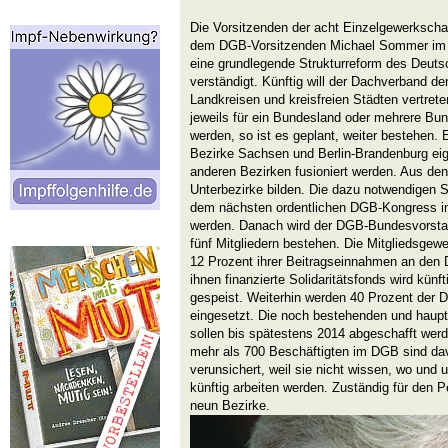
Die Vorsitzenden der acht Einzelgewerksch
dem DGB-Vorsitzenden Michael Sommer im H
eine grundlegende Strukturreform des Deu
verständigt. Künftig will der Dachverband de
Landkreisen und kreisfreien Städten vertreten
jeweils für ein Bundesland oder mehrere Bun
werden, so ist es geplant, weiter bestehen. E
Bezirke Sachsen und Berlin-Brandenburg eig
anderen Bezirken fusioniert werden. Aus de
Unterbezirke bilden. Die dazu notwendigen 
dem nächsten ordentlichen DGB-Kongress i
werden. Danach wird der DGB-Bundesvorstand
fünf Mitgliedern bestehen. Die Mitgliedsgew
12 Prozent ihrer Beitragseinnahmen an den 
ihnen finanzierte Solidaritätsfonds wird kü
gespeist. Weiterhin werden 40 Prozent der 
eingesetzt. Die noch bestehenden und haup
sollen bis spätestens 2014 abgeschafft wer
mehr als 700 Beschäftigten im DGB sind davo
verunsichert, weil sie nicht wissen, wo und
künftig arbeiten werden. Zuständig für den P
neun Bezirke.