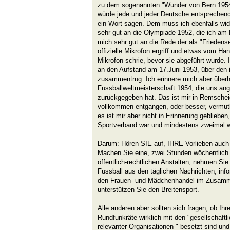
zu dem sogenannten "Wunder von Bern 1954"
würde jede und jeder Deutsche entsprechende
ein Wort sagen. Dem muss ich ebenfalls wid
sehr gut an die Olympiade 1952, die ich am R
mich sehr gut an die Rede der als "Friedense
offizielle Mikrofon ergriff und etwas vom Han
Mikrofon schrie, bevor sie abgeführt wurde. 
an den Aufstand am 17.Juni 1953, über den i
zusammentrug. Ich erinnere mich aber überh
Fussballweltmeisterschaft 1954, die uns ang
zurückgegeben hat. Das ist mir in Remscheid
vollkommen entgangen, oder besser, vermutl
es ist mir aber nicht in Erinnerung geblieben
Sportverband war und mindestens zweimal wöc
Darum: Hören SIE auf, IHRE Vorlieben auch 
Machen Sie eine, zwei Stunden wöchentlich fü
öffentlich-rechtlichen Anstalten, nehmen Sie
Fussball aus den täglichen Nachrichten, info
den Frauen- und Mädchenhandel im Zusam
unterstützen Sie den Breitensport.
Alle anderen aber sollten sich fragen, ob Ihr
Rundfunkräte wirklich mit den "gesellschaftli
relevanter Organisationen " besetzt sind und