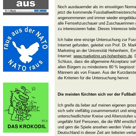
Noch ausdauernder als im einseitigen Norm
jetzt die kommende Fussballweltmeisterschaf
angenommenen und immer wieder eingebläut
alle Fernsehzuschauer und Zuschauerinnen 
zu interessieren habe. Dieses Interesse teile 
Ich habe eine einzige Untersuchung zur Fu
Internet gefunden, geleitet von Prof. Dr. Mar
Marketing an der Universität Hohenheim, E
Internet:
www.marketing.uni-hohenheim.de
. 
Schluss, dass die allgemeine Akzeptanz se
allen Bürgern zu mindestens 80 % begrüsst
Männern als von Frauen. Aus der Kurzdarstel
die Kriterien für die Untersuchung hervor.
Die meisten fürchten sich vor der Fußba
Ich greife da lieber auf meinen eigenen gro
sich sehr vielfältig zusammensetzt und eini
unterschiedlichster Kreise und Altersstufen 
ungefähr fünf Personen, die die WM ernstlich i
und gern die Spiele ansehen werden Viele an
Deutschland in dieser Zeit am liebsten verla