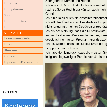
Sehr geehrte Damen und Herren,
Filmclips
Ich werde ab März 06 die Gebühren vorläufig 
nach späteren Rechtsauskünften auch mehr
Fotogalerien
Gründe:
Sport
Ich fühle mich durch die Anstalten zunehmen
Kultur und Wissen
Ich will den Überhang an Fussballsendunge
nicht länger mit meinen Gebühren unterstütz
Literatur
Ich bin der Meinung, dass die Rundfunkräte i
SERVICE
vorgeschriebenen Weise nachkommen, nämli
LeserInnenbriefe
gesetzlich normierten Programmgrundsätze 
Ich bezweifele, dass die Rundfunkräte die "g
Links
Gruppen repräsentieren.
Über uns
Ich habe den Eindruck, dass die meisten Gr
Kontakt
lediglich die jeweiligen Parteienverhältnisse 
Impressum/Datenschutz
ANZEIGEN