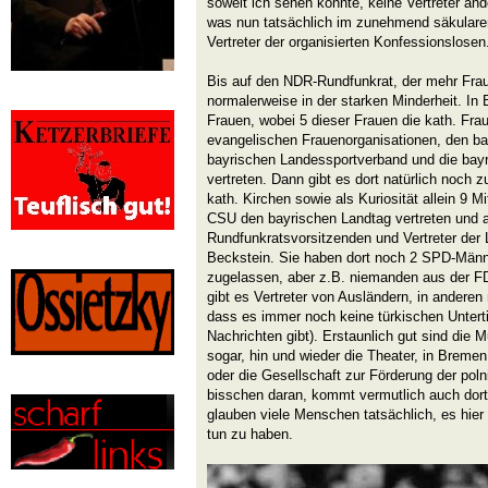
soweit ich sehen konnte, keine Vertreter an
was nun tatsächlich im zunehmend säkulare
Vertreter der organisierten Konfessionslosen
Bis auf den NDR-Rundfunkrat, der mehr Frau
normalerweise in der starken Minderheit. In 
Frauen, wobei 5 dieser Frauen die kath. Fra
evangelischen Frauenorganisationen, den ba
bayrischen Landessportverband und die bay
vertreten. Dann gibt es dort natürlich noch zu
kath. Kirchen sowie als Kuriosität allein 9 Mit
CSU den bayrischen Landtag vertreten und 
Rundfunkratsvorsitzenden und Vertreter der 
Beckstein. Sie haben dort noch 2 SPD-Männ
zugelassen, aber z.B. niemanden aus der F
gibt es Vertreter von Ausländern, in anderen n
dass es immer noch keine türkischen Unterti
Nachrichten gibt). Erstaunlich gut sind die Mu
sogar, hin und wieder die Theater, in Brem
oder die Gesellschaft zur Förderung der poln
bisschen daran, kommt vermutlich auch dort
glauben viele Menschen tatsächlich, es hie
tun zu haben.