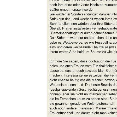
rücksichtsvoll, dass sie im Jahr der Strickw
noch ihre dritte oder vierte Hochzeit zumut
später erneut heiraten werde.
Sie würden in Sondersendungen darüber inform
Strickerin das Land wechselt wegen ihres ex
Schriftstellerinnen würden über ihre Stricker
Überall. Pfarrer installierten Fernsehapparat
"Gemeinschaftsgefühl durch gemeinsames St
Das Stricken wäre nur unterbrochen dann u
gebe es Wettbewerbe, so wie Fussball ja au
eins und deren wechselnde Chauffeure (was 
ihrem ersten Auto bald um Bäume zu wickeln
Ich höre Sie sagen, dass doch auch die Fus
seien und auch Frauen vom Fussballfieber e
dasselbe, das ist doch sowieso klar. Sie mü
machen. Interessanterweise zeigen die Fern
nicht ebenso häufig wie die Männer, obwohl 
Weltmeisterinnen sind. Der beste Beweis da
fussballspielenden Geschlechtsgenossinnen
gönnen, aber sie nicht ununterbrochen sehen
sie im Fernsehen kaum zu sehen sind. Sie b
sie gewinnen gerade die Weltmeisterschaft.
auch noch andere Interessen. Männer interes
Frauenfusssball und darum sieht man keinen