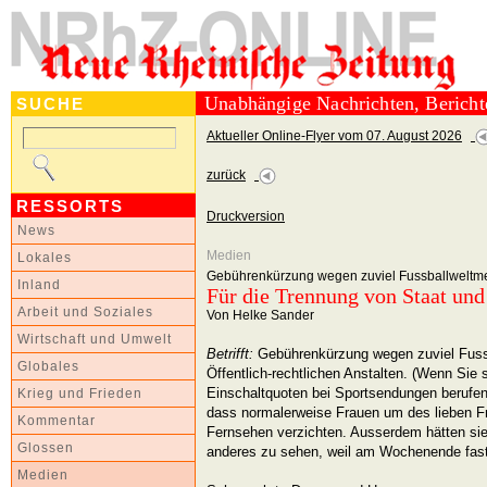
Unabhängige Nachrichten, Berich
SUCHE
Aktueller Online-Flyer vom 07. August 2026
zurück
RESSORTS
Druckversion
News
Medien
Lokales
Gebührenkürzung wegen zuviel Fussballweltme
Inland
Für die Trennung von Staat und
Arbeit und Soziales
Von Helke Sander
Wirtschaft und Umwelt
Betrifft:
Gebührenkürzung wegen zuviel Fussb
Globales
Öffentlich-rechtlichen Anstalten. (Wenn Sie 
Einschaltquoten bei Sportsendungen berufen,
Krieg und Frieden
dass normalerweise Frauen um des lieben Fri
Kommentar
Fernsehen verzichten. Ausserdem hätten si
Glossen
anderes zu sehen, weil am Wochenende fast 
Medien