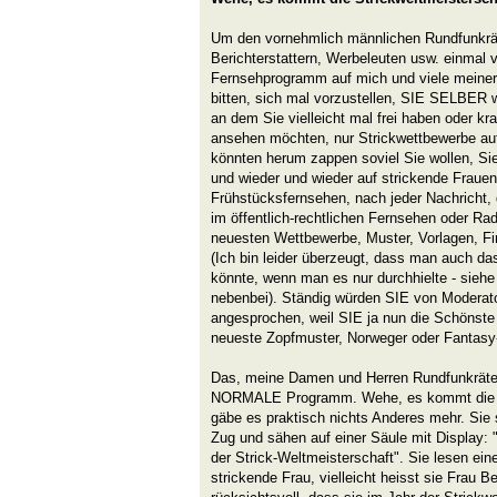
Um den vornehmlich männlichen Rundfunkrät
Berichterstattern, Werbeleuten usw. einmal 
Fernsehprogramm auf mich und viele meiner 
bitten, sich mal vorzustellen, SIE SELBER
an dem Sie vielleicht mal frei haben oder k
ansehen möchten, nur Strickwettbewerbe auf
könnten herum zappen soviel Sie wollen, Si
und wieder und wieder auf strickende Fraue
Frühstücksfernsehen, nach jeder Nachricht, 
im öffentlich-rechtlichen Fernsehen oder Ra
neuesten Wettbewerbe, Muster, Vorlagen, Fi
(Ich bin leider überzeugt, dass man auch da
könnte, wenn man es nur durchhielte - siehe
nebenbei). Ständig würden SIE von Moderato
angesprochen, weil SIE ja nun die Schönste
neueste Zopfmuster, Norweger oder Fantasy
Das, meine Damen und Herren Rundfunkrät
NORMALE Programm. Wehe, es kommt die St
gäbe es praktisch nichts Anderes mehr. Sie
Zug und sähen auf einer Säule mit Display
der Strick-Weltmeisterschaft". Sie lesen ein
strickende Frau, vielleicht heisst sie Frau 