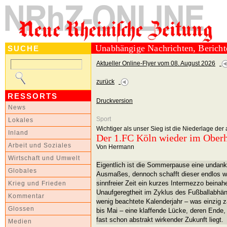
Unabhängige Nachrichten, Berich
SUCHE
Aktueller Online-Flyer vom 08. August 2026
zurück
RESSORTS
Druckversion
News
Sport
Lokales
Wichtiger als unser Sieg ist die Niederlage der
Inland
Der 1.FC Köln wieder im Ober
Arbeit und Soziales
Von Hermann
Wirtschaft und Umwelt
Eigentlich ist die Sommerpause eine undank
Globales
Ausmaßes, dennoch schafft dieser endlos wir
sinnfreier Zeit ein kurzes Intermezzo beina
Krieg und Frieden
Unaufgeregtheit im Zyklus des Fußballabhäng
Kommentar
wenig beachtete Kalenderjahr – was einzig z
Glossen
bis Mai – eine klaffende Lücke, deren Ende, 
fast schon abstrakt wirkender Zukunft liegt.
Medien