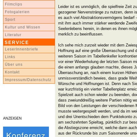
Filmclips
Leider ist es unmöglich, die spielfreie Zeit 
gezogener Nervenstränge zu nutzen, denn is
Fotogalerien
es auch viel Abstraktionsvermögens bedarf –
Sport
mit ihm auch immer stärker werdende Zweife
Kultur und Wissen
Seelenlebens herein, in denen es ihnen mögl
merklich zu beeinflussen.
Literatur
SERVICE
Ich sehe mich zurzeit wieder mit dem Zwiesp
LeserInnenbriefe
Hoffnung auf eine große Überraschung und d
weiteren Saison im Tabellenkeller konfrontie
Links
vor einer Wiederholung der letzten Saison 
Über uns
die einen anfangs glauben machte, dieses Ja
Kontakt
Überraschung an, nach einem kurzen Höhenf
unmissverständlich bewies, dass grade Weihn
Impressum/Datenschutz
Wünsche und Hoffnungen ist. Denn nach Sie
war kurzfristig ein vierter Tabellenplatz erre
Spielzeit auch schon wieder zu beenden, do
dass zweiunddreißig weitere Partien nötig w
Bild von den Leistungen der verschiedenen
musste weitergespielt werden, und da im weit
und drei Unentschieden dem Punktekonto zu
ANZEIGEN
am sechzehnten Spieltag, pünktlich zur bes
die Abstiegszone erreicht, welche dann auch
aus der Rückrunde bis zum Saisonende unser