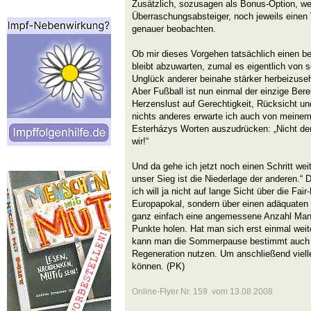
Zusätzlich, sozusagen als Bonus-Option, wer
Überraschungsabsteiger, noch jeweils einen
genauer beobachten.
Ob mir dieses Vorgehen tatsächlich einen be
bleibt abzuwarten, zumal es eigentlich von 
Unglück anderer beinahe stärker herbeizuseh
Aber Fußball ist nun einmal der einzige Ber
Herzenslust auf Gerechtigkeit, Rücksicht un
nichts anderes erwarte ich auch von meine
Esterházys Worten auszudrücken: „Nicht der
wir!“
Und da gehe ich jetzt noch einen Schritt wei
unser Sieg ist die Niederlage der anderen.“ D
ich will ja nicht auf lange Sicht über die Fai
Europapokal, sondern über einen adäquaten 
ganz einfach eine angemessene Anzahl Man
Punkte holen. Hat man sich erst einmal weiter
kann man die Sommerpause bestimmt auch 
Regeneration nutzen. Um anschließend viell
können. (PK)
Online-Flyer Nr. 159 vom 13.08.2008