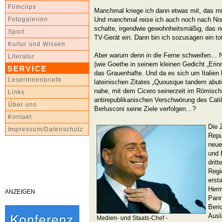
Filmclips
Manchmal kriege ich dann etwas mit, das mic
Und manchmal reise ich auch noch nach No
Fotogalerien
schalte, irgendwie gewohnheitsmäßig, das 
Sport
TV-Gerät ein. Dann bin ich sozusagen ein t
Kultur und Wissen
Aber warum denn in die Ferne schweifen… Ni
Literatur
(wie Goethe in seinem kleinen Gedicht „Erin
SERVICE
das Grauenhafte. Und da es sich um Italien 
LeserInnenbriefe
lateinischen Zitates „Quousque tandem abuter
nahe, mit dem Cicero seinerzeit im Römisch
Links
antirepublikanischen Verschwörung des Catil
Über uns
Berlusconi seine Ziele verfolgen…?
Kontakt
Die 
Impressum/Datenschutz
Repu
neue
und 
drit
Regi
erst
Herr
ANZEIGEN
Pann
Beri
Ausl
Medien- und Staats-Chef -