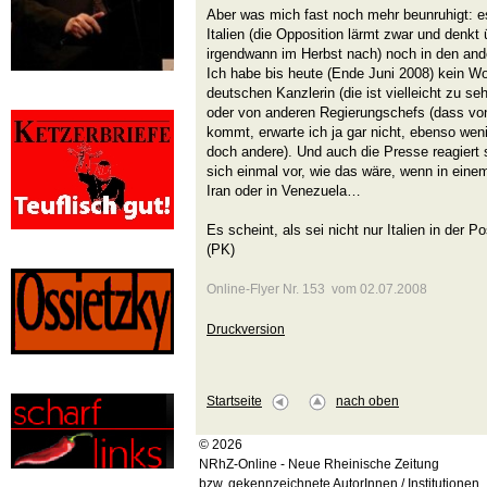
Aber was mich fast noch mehr beunruhigt: es
Italien (die Opposition lärmt zwar und denk
irgendwann im Herbst nach) noch in den and
Ich habe bis heute (Ende Juni 2008) kein Wo
deutschen Kanzlerin (die ist vielleicht zu se
oder von anderen Regierungschefs (dass vo
kommt, erwarte ich ja gar nicht, ebenso weni
doch andere). Und auch die Presse reagiert 
sich einmal vor, wie das wäre, wenn in eine
Iran oder in Venezuela…
Es scheint, als sei nicht nur Italien in de
(PK)
Online-Flyer Nr. 153 vom 02.07.2008
Druckversion
Startseite
nach oben
© 2026
NRhZ-Online - Neue Rheinische Zeitung
bzw. gekennzeichnete AutorInnen / Institutionen