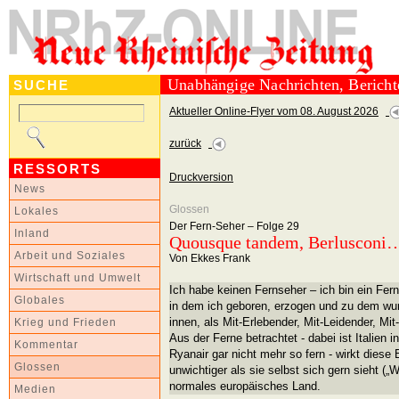
Unabhängige Nachrichten, Berich
SUCHE
Aktueller Online-Flyer vom 08. August 2026
zurück
RESSORTS
Druckversion
News
Glossen
Lokales
Der Fern-Seher – Folge 29
Inland
Quousque tandem, Berlusconi
Arbeit und Soziales
Von Ekkes Frank
Wirtschaft und Umwelt
Ich habe keinen Fernseher – ich bin ein Fer
Globales
in dem ich geboren, erzogen und zu dem wurd
innen, als Mit-Erlebender, Mit-Leidender, Mit
Krieg und Frieden
Aus der Ferne betrachtet - dabei ist Italien 
Kommentar
Ryanair gar nicht mehr so fern - wirkt diese 
Glossen
unwichtiger als sie selbst sich gern sieht („
normales europäisches Land.
Medien