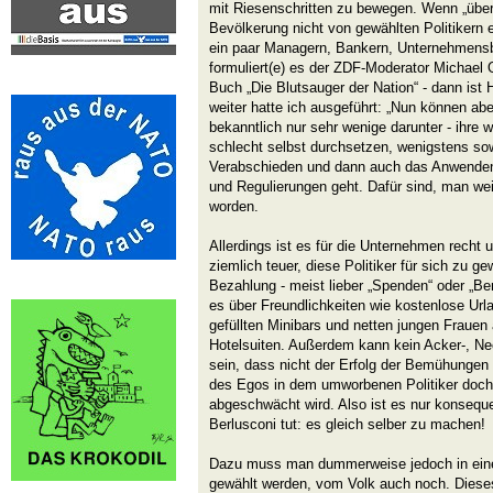
mit Riesenschritten zu bewegen. Wenn „übe
Bevölkerung nicht von gewählten Politikern 
ein paar Managern, Bankern, Unternehmensbe
formuliert(e) es der ZDF-Moderator Michael
Buch „Die Blutsauger der Nation“ - dann ist 
weiter hatte ich ausgeführt: „Nun können ab
bekanntlich nur sehr wenige darunter - ihre w
schlecht selbst durchsetzen, wenigstens so
Verabschieden und dann auch das Anwende
und Regulierungen geht. Dafür sind, man weiß
worden.
Allerdings ist es für die Unternehmen recht
ziemlich teuer, diese Politiker für sich zu ge
Bezahlung - meist lieber „Spenden“ oder „Ber
es über Freundlichkeiten wie kostenlose Urla
gefüllten Minibars und netten jungen Frauen
Hotelsuiten. Außerdem kann kein Acker-, Ne
sein, dass nicht der Erfolg der Bemühungen
des Egos in dem umworbenen Politiker doch 
abgeschwächt wird. Also ist es nur konseque
Berlusconi tut: es gleich selber zu machen!
Dazu muss man dummerweise jedoch in eine
gewählt werden, vom Volk auch noch. Dieses