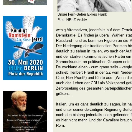
Unser Fern-Seher Ekkes Frank
Foto: NRhZ-Archiv
wenig Alternativen, jedenfalls auf dem Terra
Demokratie. Es finden ja überall Wahlen stat
Russland - und es kommen Figuren an die M
Der Niedergang der traditionellen Parteien hi
deutlich zu sehen in Italien, wo nach der A
und der starken kommunistischen Partei ei
Sammelsurium an politischen Gruppen entsta
Deutschland einen - cum grano salis - vergl
schrieb Heribert Prantl in der SZ vom Nied
Club, Herr Prantl!) und führte aus: „Wenn die
auch das Leben der CDU als Volkspartei gefä
Zerbröselung des gesamten parteipolitischen
grüßen…
Italien, um es ganz deutlich zu sagen, ist 
und unter seiner derzeitigen Regierung Berl
nach den bislang jedenfalls noch geltenden 
es hier nicht mehr. Und der Cavaliere brauc
Rom.