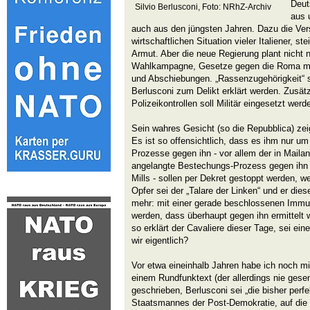
Deut
Silvio Berlusconi, Foto: NRhZ-Archiv
aus 
auch aus den jüngsten Jahren. Dazu die Ver
wirtschaftlichen Situation vieler Italiener,
Armut. Aber die neue Regierung plant nicht n
Wahlkampagne, Gesetze gegen die Roma mit
und Abschiebungen. „Rassenzugehörigkeit“ s
Berlusconi zum Delikt erklärt werden. Zusätz
Polizeikontrollen soll Militär eingesetzt werd
Sein wahres Gesicht (so die Repubblica) zei
Es ist so offensichtlich, dass es ihm nur um
Prozesse gegen ihn - vor allem der in Mailan
angelangte Bestechungs-Prozess gegen ihn 
Mills - sollen per Dekret gestoppt werden, w
Opfer sei der „Talare der Linken“ und er die
mehr: mit einer gerade beschlossenen Immuni
werden, dass überhaupt gegen ihn ermittelt wi
so erklärt der Cavaliere dieser Tage, sei e
wir eigentlich?
Vor etwa eineinhalb Jahren habe ich noch mit 
einem Rundfunktext (der allerdings nie gese
geschrieben, Berlusconi sei „die bisher perf
Staatsmannes der Post-Demokratie, auf die 