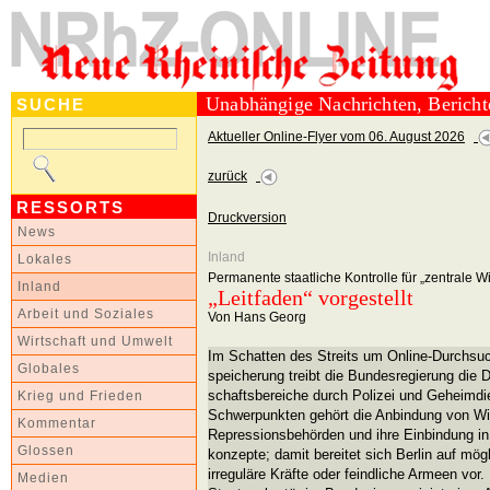
Unabhängige Nachrichten, Berich
SUCHE
Aktueller Online-Flyer vom 06. August 2026
zurück
RESSORTS
Druckversion
News
Inland
Lokales
Permanente staatliche Kontrolle für „zentrale W
Inland
„Leitfaden“ vorgestellt
Arbeit und Soziales
Von Hans Georg
Wirtschaft und Umwelt
Im Schatten des Streits um Online-Durchsu
Globales
speicherung treibt die Bundesregierung die D
schaftsbereiche durch Polizei und Geheimdi
Krieg und Frieden
Schwerpunkten gehört die Anbindung von Wi
Kommentar
Repressionsbehörden und ihre Einbindung in 
Glossen
konzepte; damit bereitet sich Berlin auf mögl
irreguläre Kräfte oder feindliche Armeen vor
Medien