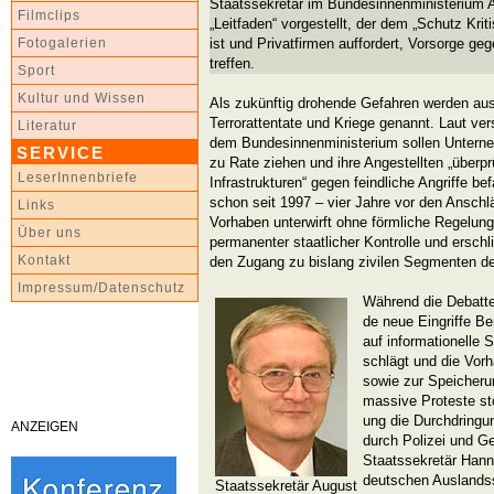
Staatssekretär im Bundesinnenministerium 
Filmclips
„Leitfaden“ vorgestellt, der dem „Schutz Krit
ist und Privatfirmen auffordert, Vorsorge g
Fotogalerien
treffen.
Sport
Kultur und Wissen
Als zukünftig drohende Gefahren werden aus
Terrorattentate und Kriege genannt. Laut ve
Literatur
dem Bundesinnenministerium sollen Untern
SERVICE
zu Rate ziehen und ihre Angestellten „überpr
LeserInnenbriefe
Infrastrukturen“ gegen feindliche Angriffe b
schon seit 1997 – vier Jahre vor den Ansch
Links
Vorhaben unterwirft ohne förmliche Regelung
Über uns
permanenter staatlicher Kontrolle und ersch
Kontakt
den Zugang zu bislang zivilen Segmenten de
Impressum/Datenschutz
Während die Debatte
de neue Eingriffe Be
auf informationelle
schlägt und die Vor
sowie zur Speicheru
massive Proteste sto
ung die Durchdringun
ANZEIGEN
durch Polizei und G
Staatssekretär Hann
deutschen Auslandss
Staatssekretär August