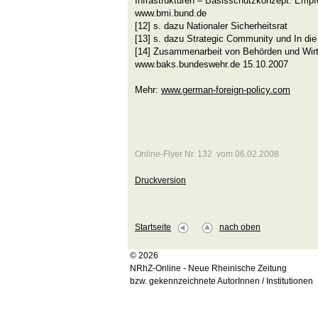
Infrastrukturen – Basisschutzkonzept. Emp
www.bmi.bund.de
[12] s. dazu Nationaler Sicherheitsrat
[13] s. dazu Strategic Community und In d
[14] Zusammenarbeit von Behörden und Wirts
www.baks.bundeswehr.de 15.10.2007
Mehr:
www.german-foreign-policy.com
Online-Flyer Nr. 132 vom 06.02.2008
Druckversion
Startseite
nach oben
© 2026
NRhZ-Online - Neue Rheinische Zeitung
bzw. gekennzeichnete AutorInnen / Institutionen