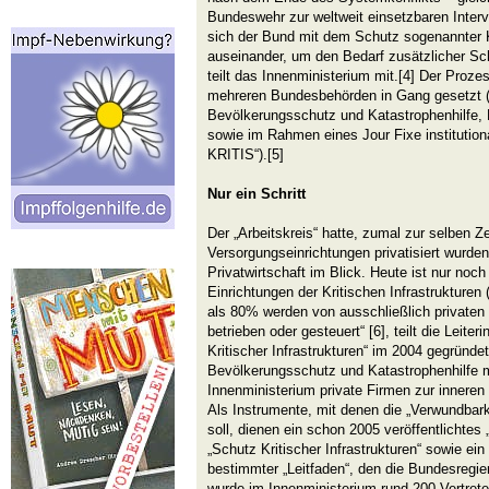
Bundeswehr zur weltweit einsetzbaren Interv
sich der Bund mit dem Schutz sogenannter Kr
auseinander, um den Bedarf zusätzlicher S
teilt das Innenministerium mit.[4] Der Proz
mehreren Bundesbehörden in Gang gesetzt 
Bevölkerungsschutz und Katastrophenhilfe,
sowie im Rahmen eines Jour Fixe institutionali
KRITIS“).[5]
Nur ein Schritt
Der „Arbeitskreis“ hatte, zumal zur selben Ze
Versorgungseinrichtungen privatisiert wurde
Privatwirtschaft im Blick. Heute ist nur noch 
Einrichtungen der Kritischen Infrastrukturen 
als 80% werden von ausschließlich privaten 
betrieben oder gesteuert“ [6], teilt die Leite
Kritischer Infrastrukturen“ im 2004 gegründ
Bevölkerungsschutz und Katastrophenhilfe m
Innenministerium private Firmen zur innere
Als Instrumente, mit denen die „Verwundbark
soll, dienen ein schon 2005 veröffentlichte
„Schutz Kritischer Infrastrukturen“ sowie e
bestimmter „Leitfaden“, den die Bundesregier
wurde im Innenministerium rund 200 Vertre