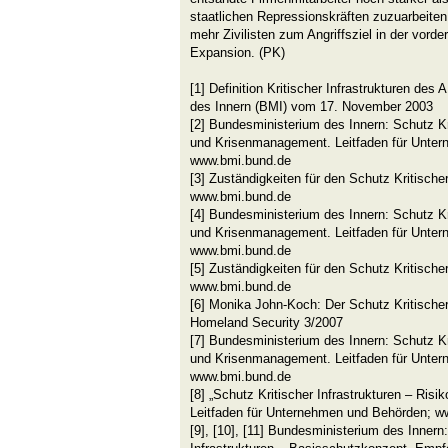
staatlichen Repressionskräften zuzuarbeiten
mehr Zivilisten zum Angriffsziel in der vorde
Expansion. (PK)
[1] Definition Kritischer Infrastrukturen d
des Innern (BMI) vom 17. November 2003
[2] Bundesministerium des Innern: Schutz Kri
und Krisenmanagement. Leitfaden für Unte
www.bmi.bund.de
[3] Zuständigkeiten für den Schutz Kritischer
www.bmi.bund.de
[4] Bundesministerium des Innern: Schutz Kri
und Krisenmanagement. Leitfaden für Unte
www.bmi.bund.de
[5] Zuständigkeiten für den Schutz Kritischer
www.bmi.bund.de
[6] Monika John-Koch: Der Schutz Kritischer
Homeland Security 3/2007
[7] Bundesministerium des Innern: Schutz Kri
und Krisenmanagement. Leitfaden für Unte
www.bmi.bund.de
[8] „Schutz Kritischer Infrastrukturen – Ris
Leitfaden für Unternehmen und Behörden; w
[9], [10], [11] Bundesministerium des Innern