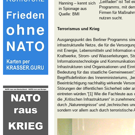
„Leitfaden“ ist Teil e
Hanning – kennt sich
Programms, mit dem
in Spionage aus
Firmen für Maßnahm
Quelle: BMI
nutzen sucht.
Terrorismus und Krieg
Ausgangspunkt des Berliner Programms sind
infrastrukturelle Netze, die für die Versorgu
mit Energie, Lebensmitteln und Information e
Kraftwerke, Strom- und Wasserleitungen, S
Informationstechnologie und Kommunikation
Infrastrukturen sind Organisationen und Ein
Bedeutung für das staatliche Gemeinwesen“, 
Begriffsdefinition des Innenministeriums, „be
Beeinträchtigung nachhaltig wirkende Verso
Störungen der öffentlichen Sicherheit oder 
eintreten würden.“[1] Wie die Fachleute aus 
die „Kritischen Infrastrukturen“ in zunehme
durch „Naturereignisse“ und „technisches u
sondern vor allem auch durch terroristische 