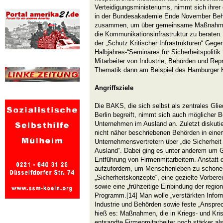
Verteidigungsministeriums, nimmt sich ihrer
in der Bundesakademie Ende November Behö
zusammen, um über gemeinsame Maßnahmen 
die Kommunikationsinfrastruktur zu beraten. 
der „Schutz Kritischer Infrastrukturen“ Geg
Halbjahres-“Seminares für Sicherheitspoliti
Mitarbeiter von Industrie, Behörden und Rep
Thematik dann am Beispiel des Hamburger 
Angriffsziele
Die BAKS, die sich selbst als zentrales Glie
Berlin begreift, nimmt sich auch möglicher
Unternehmen im Ausland an. Zuletzt diskuti
nicht näher beschriebenen Behörden in ein
Unternehmensvertretern über „die Sicherhe
Ausland“. Dabei ging es unter anderem um 
Entführung von Firmenmitarbeitern. Anstatt
aufzufordern, um Menschenleben zu schone
„Sicherheitskonzepte“, eine gezielte Vorbere
sowie eine „frühzeitige Einbindung der regio
Programm.[14] Man wolle „verstärkten Info
Industrie und Behörden sowie feste „Anspre
hieß es: Maßnahmen, die in Kriegs- und Kris
entsandte Firmenmitarbeiter noch stärker als