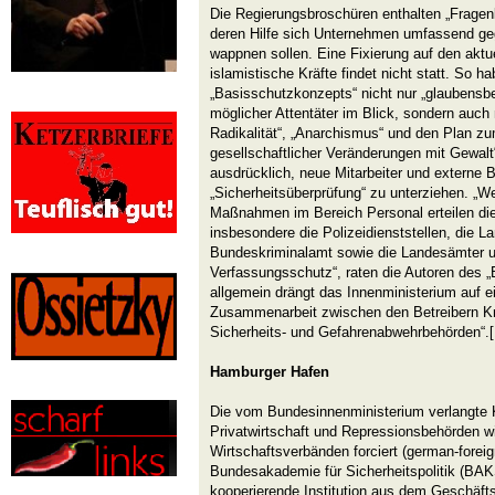
Die Regierungsbroschüren enthalten „Fragenk
deren Hilfe sich Unternehmen umfassend g
wappnen sollen. Eine Fixierung auf den aktu
islamistische Kräfte findet nicht statt. So h
„Basisschutzkonzepts“ nicht nur „glaubensb
möglicher Attentäter im Blick, sondern auch 
Radikalität“, „Anarchismus“ und den Plan zu
gesellschaftlicher Veränderungen mit Gewalt“
ausdrücklich, neue Mitarbeiter und externe B
„Sicherheitsüberprüfung“ zu unterziehen. „W
Maßnahmen im Bereich Personal erteilen di
insbesondere die Polizeidienststellen, die L
Bundeskriminalamt sowie die Landesämter 
Verfassungsschutz“, raten die Autoren des 
allgemein drängt das Innenministerium auf ei
Zusammenarbeit zwischen den Betreibern Kri
Sicherheits- und Gefahrenabwehrbehörden“.[
Hamburger Hafen
Die vom Bundesinnenministerium verlangte 
Privatwirtschaft und Repressionsbehörden w
Wirtschaftsverbänden forciert (german-foreig
Bundesakademie für Sicherheitspolitik (BAK
kooperierende Institution aus dem Geschäft