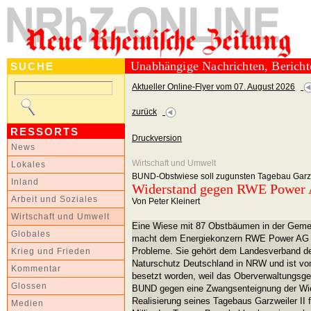
Unabhängige Nachrichten, Berich
SUCHE
Aktueller Online-Flyer vom 07. August 2026
zurück
RESSORTS
Druckversion
News
Wirtschaft und Umwelt
Lokales
BUND-Obstwiese soll zugunsten Tagebau Garzwe
Inland
Widerstand gegen RWE Power
Arbeit und Soziales
Von Peter Kleinert
Wirtschaft und Umwelt
Eine Wiese mit 87 Obstbäumen in der Geme
Globales
macht dem Energiekonzern RWE Power AG s
Probleme. Sie gehört dem Landesverband d
Krieg und Frieden
Naturschutz Deutschland in NRW und ist vo
Kommentar
besetzt worden, weil das Oberverwaltungsge
Glossen
BUND gegen eine Zwangsenteignung der Wi
Realisierung seines Tagebaus Garzweiler II 
Medien