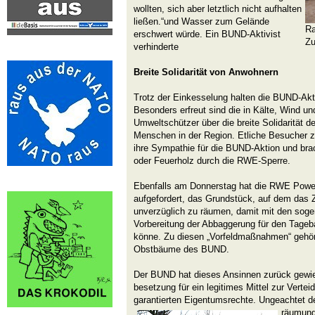
wollten, sich aber letztlich nicht aufhalten
ließen.“
und Wasser zum Gelände
Ra
erschwert würde. Ein BUND-Aktivist
Zu
verhinderte
Breite Solidarität von Anwohnern
Trotz der Einkesselung halten die BUND-Akti
Besonders erfreut sind die in Kälte, Wind 
Umweltschützer über die breite Solidarität d
Menschen in der Region. Etliche Besucher 
ihre Sympathie für die BUND-Aktion und bra
oder Feuerholz durch die RWE-Sperre.
Ebenfalls am Donnerstag hat die RWE Powe
aufgefordert, das Grundstück, auf dem das Z
unverzüglich zu räumen, damit mit den sog
Vorbereitung der Abbaggerung für den Tage
könne. Zu diesen „Vorfeldmaßnahmen“ gehört
Obstbäume des BUND.
Der BUND hat dieses Ansinnen zurück gewie
besetzung für ein legitimes Mittel zur Vertei
garantierten Eigentumsrechte. Ungeachtet d
räumung