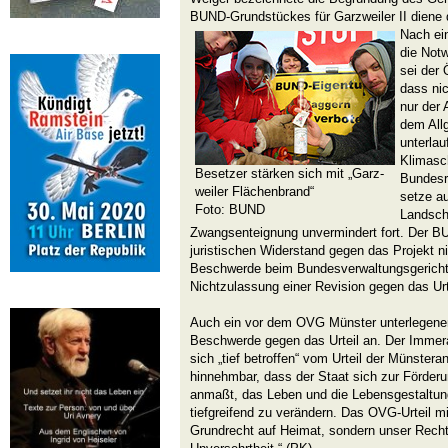
BUND-Grundstückes für Garzweiler II diene 
Nach ei
die Not
sei der 
dass nic
nur der
dem All
unterlau
Klimasc
Besetzer stärken sich mit „Garz-
Bundesr
weiler Flächenbrand“
setze au
Foto: BUND
Landsch
Zwangsenteignung unvermindert fort. Der B
juristischen Widerstand gegen das Projekt n
Beschwerde beim Bundesverwaltungsgericht 
Nichtzulassung einer Revision gegen das Urt
Auch ein vor dem OVG Münster unterlegener 
Beschwerde gegen das Urteil an. Der Immer
sich „tief betroffen“ vom Urteil der Münsteran
hinnehmbar, dass der Staat sich zur Förderu
anmaßt, das Leben und die Lebensgestaltun
tiefgreifend zu verändern. Das OVG-Urteil m
Grundrecht auf Heimat, sondern unser Recht