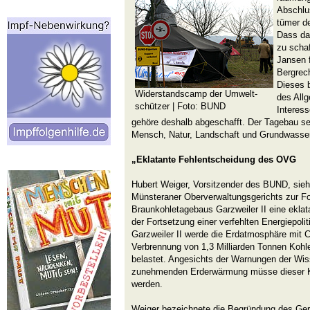
Abschlu
tümer d
Dass da
zu schaf
Jansen 
Bergrec
Dieses 
Widerstandscamp der Umwelt-
des Allg
schützer
| Foto: BUND
Interes
gehöre deshalb abgeschafft. Der Tagebau s
Mensch, Natur, Landschaft und Grundwasser
„Eklatante Fehlentscheidung des OVG
Hubert Weiger, Vorsitzender des BUND, sieh
Münsteraner Oberverwaltungsgerichts zur Fo
Braunkohletagebaus Garzweiler II eine eklat
der Fortsetzung einer verfehlten Energiepoli
Garzweiler II werde die Erdatmosphäre mit
Verbrennung von 1,3 Milliarden Tonnen Kohl
belastet. Angesichts der Warnungen der Wis
zunehmenden Erderwärmung müsse dieser Kl
werden.
Weiger bezeichnete die Begründung des Ger