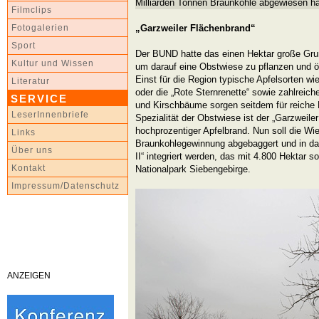
Milliarden Tonnen Braunkohle abgewiesen ha
Filmclips
„Garzweiler Flächenbrand“
Fotogalerien
Sport
Der BUND hatte das einen Hektar große Gr
Kultur und Wissen
um darauf eine Obstwiese zu pflanzen und ö
Einst für die Region typische Apfelsorten w
Literatur
oder die „Rote Sternrenette“ sowie zahlreich
SERVICE
und Kirschbäume sorgen seitdem für reiche 
LeserInnenbriefe
Spezialität der Obstwiese ist der „Garzweile
hochprozentiger Apfelbrand. Nun soll die Wi
Links
Braunkohlegewinnung abgebaggert und in da
Über uns
II“ integriert werden, das mit 4.800 Hektar so
Kontakt
Nationalpark Siebengebirge.
Impressum/Datenschutz
ANZEIGEN