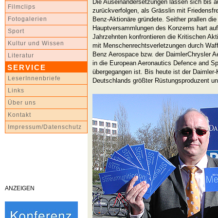
Die Auseinandersetzungen lassen sich bis a
Filmclips
zurückverfolgen, als Grässlin mit Friedensfr
Benz-Aktionäre gründete. Seither prallen die
Fotogalerien
Hauptversammlungen des Konzerns hart aufei
Sport
Jahrzehnten konfrontieren die Kritischen Ak
Kultur und Wissen
mit Menschenrechtsverletzungen durch Waff
Benz Aerospace bzw. der DaimlerChrysler Ae
Literatur
in die European Aeronautics Defence and 
SERVICE
übergegangen ist. Bis heute ist der Daimler
LeserInnenbriefe
Deutschlands größter Rüstungsproduzent und
Links
Über uns
Kontakt
Impressum/Datenschutz
ANZEIGEN