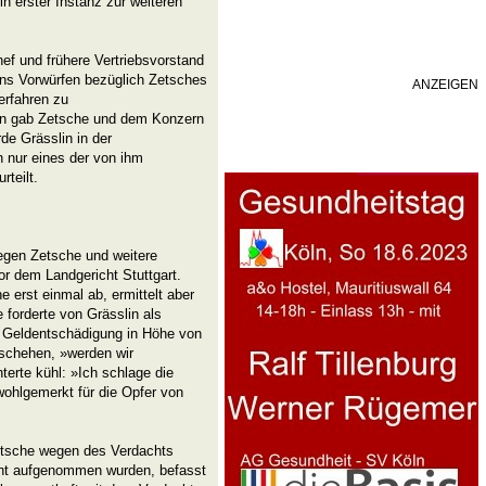
in erster Instanz zur weiteren
hef und frühere Vertriebsvorstand
ins Vorwürfen bezüglich Zetsches
ANZEIGEN
erfahren zu
in gab Zetsche und dem Konzern
de Grässlin in der
nur eines der von ihm
teilt.
egen Zetsche und weitere
 dem Landgericht Stuttgart.
 erst einmal ab, ermittelt aber
 forderte von Grässlin als
le Geldentschädigung in Höhe von
eschehen, »werden wir
nterte kühl: »Ich schlage die
ohlgemerkt für die Opfer von
etsche wegen des Verdachts
cht aufgenommen wurden, befasst