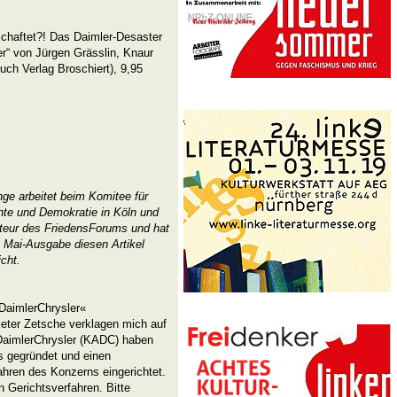
chaftet?! Das Daimler-Desaster
er“ von Jürgen Grässlin, Knaur
ch Verlag Broschiert), 9,95
nge arbeitet beim Komitee für
te und Demokratie in Köln und
teur des FriedensForums und hat
 Mai-Ausgabe diesen Artikel
icht.
 DaimlerChrysler«
eter Zetsche verklagen mich auf
 DaimlerChrysler (KADC) haben
s gegründet und einen
ahren des Konzerns eingerichtet.
n Gerichtsverfahren. Bitte