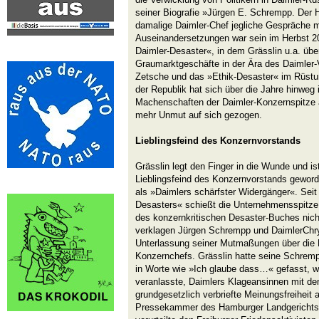
seiner Biografie »Jürgen E. Schrempp. Der H
damalige Daimler-Chef jegliche Gespräche mi
Auseinandersetzungen war sein im Herbst 
Daimler-Desaster«, in dem Grässlin u.a. übe
Graumarktgeschäfte in der Ära des Daimler-V
Zetsche und das »Ethik-Desaster« im Rüstun
der Republik hat sich über die Jahre hinweg 
Machenschaften der Daimler-Konzernspitze 
mehr Unmut auf sich gezogen.
Lieblingsfeind des Konzernvorstands
Grässlin legt den Finger in die Wunde und is
Lieblingsfeind des Konzernvorstands geworden
als »Daimlers schärfster Widergänger«. Seit
Desasters« schießt die Unternehmensspitze
des konzernkritischen Desaster-Buches nich
verklagen Jürgen Schrempp und DaimlerChrys
Unterlassung seiner Mutmaßungen über die R
Konzernchefs. Grässlin hatte seine Schrempp
in Worte wie »Ich glaube dass…« gefasst, w
veranlasste, Daimlers Klageansinnen mit de
grundgesetzlich verbriefte Meinungsfreiheit 
Pressekammer des Hamburger Landgerichts