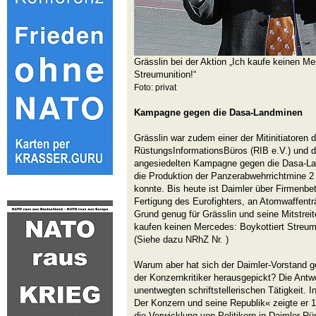
Grässlin bei der Aktion „Ich kaufe keinen Me
Streumunition!“
Foto: privat
Kampagne gegen die Dasa-Landminen
Grässlin war zudem einer der Mitinitiatoren 
RüstungsInformationsBüros (RIB e.V.) und d
angesiedelten Kampagne gegen die Dasa-Lan
die Produktion der Panzerabwehrrichtmine 2
konnte. Bis heute ist Daimler über Firmenbet
Fertigung des Eurofighters, an Atomwaffenträ
Grund genug für Grässlin und seine Mitstreite
kaufen keinen Mercedes: Boykottiert Streumu
(Siehe dazu NRhZ Nr. )
Warum aber hat sich der Daimler-Vorstand g
der Konzernkritiker herausgepickt? Die Antwor
unentwegten schriftstellerischen Tätigkeit.
Der Konzern und seine Republik« zeigte er
die Verwicklung von Politikern in Daimler-R