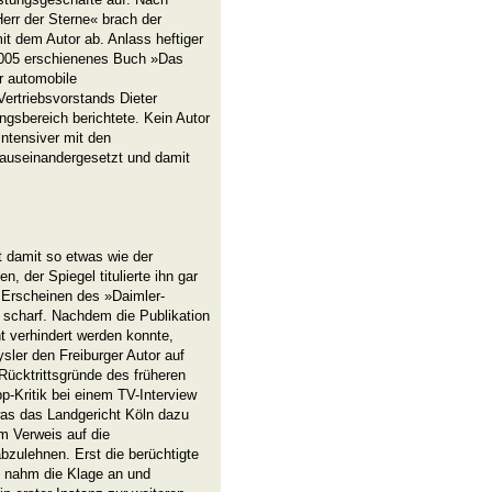
err der Sterne« brach der
t dem Autor ab. Anlass heftiger
2005 erschienenes Buch »Das
r automobile
ertriebsvorstands Dieter
gsbereich berichtete. Kein Autor
intensiver mit den
auseinandergesetzt und damit
t damit so etwas wie der
, der Spiegel titulierte ihn gar
 Erscheinen des »Daimler-
 scharf. Nachdem die Publikation
t verhindert werden konnte,
ler den Freiburger Autor auf
ücktrittsgründe des früheren
-Kritik bei einem TV-Interview
as das Landgericht Köln dazu
m Verweis auf die
abzulehnen. Erst die berüchtigte
 nahm die Klage an und