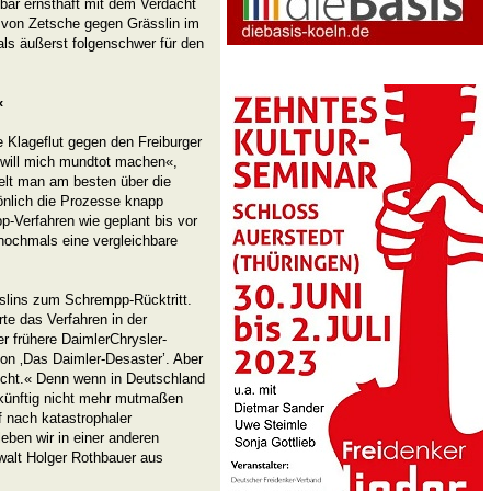
nbar ernsthaft mit dem Verdacht
g von Zetsche gegen Grässlin im
als äußerst folgenschwer für den
«
 Klageflut gegen den Freiburger
 will mich mundtot machen«,
gelt man am besten über die
önlich die Prozesse knapp
-Verfahren wie geplant bis vor
nochmals eine vergleichbare
slins zum Schrempp-Rücktritt.
te das Verfahren in der
er frühere DaimlerChrysler-
on ‚Das Daimler-Desaster’. Aber
richt.« Denn wenn in Deutschland
 zukünftig nicht mehr mutmaßen
 nach katastrophaler
leben wir in einer anderen
walt Holger Rothbauer aus