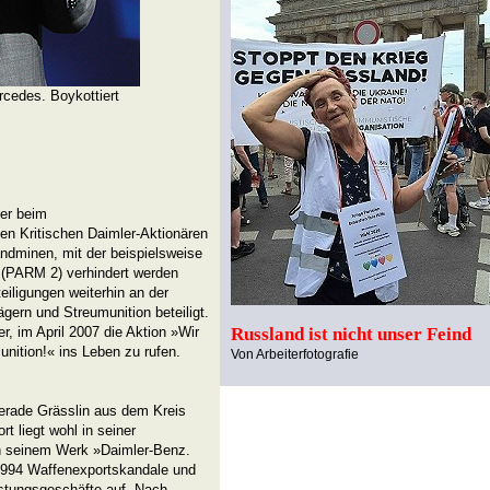
rcedes. Boykottiert
der beim
en Kritischen Daimler-Aktionären
dminen, mit der beispielsweise
 (PARM 2) verhindert werden
eiligungen weiterhin an der
gern und Streumunition beteiligt.
r, im April 2007 die Aktion »Wir
Russland ist nicht unser Feind
nition!« ins Leben zu rufen.
Von Arbeiterfotografie
erade Grässlin aus dem Kreis
t liegt wohl in seiner
 In seinem Werk »Daimler-Benz.
 1994 Waffenexportskandale und
üstungsgeschäfte auf. Nach