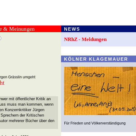
te & Meinungen
NEWS
NRhZ - Meldungen
KÖLNER KLAGEMAUER
ürgen Grässlin umgeht
ht
er mit öffentlicher Kritik an
chluss muss man kommen, wenn
en Konzernkritiker Jürgen
f Sprechern der Kritischen
Autor mehrerer Bücher über den
Für Frieden und Völkerverständigung