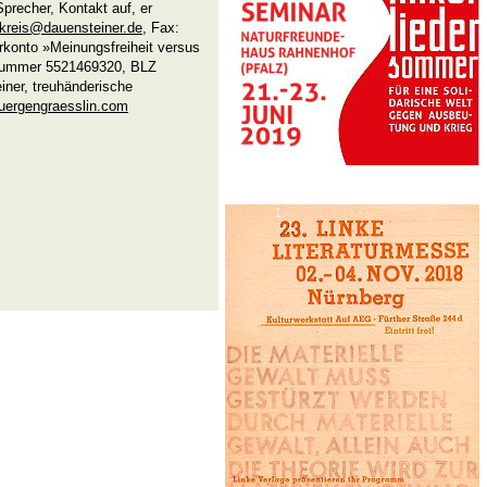
recher, Kontakt auf, er
rkreis@dauensteiner.de
, Fax:
konto »Meinungsfreiheit versus
-Nummer 5521469320, BLZ
ner, treuhänderische
juergengraesslin.com