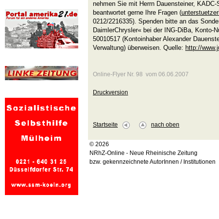
nehmen Sie mit Herrn Dauensteiner, KADC-Sp
beantwortet gerne Ihre Fragen (
unterstuetze
0212/2216335). Spenden bitte an das Sonder
DaimlerChrysler« bei der ING-DiBa, Konto
50010517 (Kontoinhaber Alexander Dauenstei
Verwaltung) überweisen. Quelle:
http://www.
Online-Flyer Nr. 98 vom 06.06.2007
Druckversion
Startseite
nach oben
© 2026
NRhZ-Online - Neue Rheinische Zeitung
bzw. gekennzeichnete AutorInnen / Institutionen