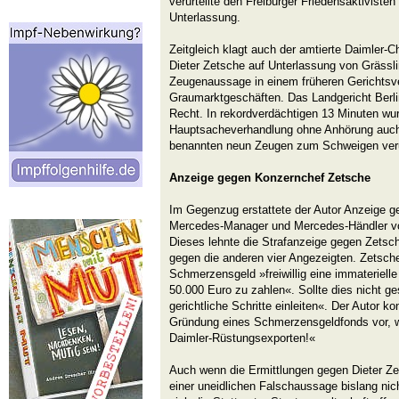
verurteilte den Freiburger Friedensaktivisten 
Unterlassung.
Zeitgleich klagt auch der amtierte Daimler-C
Dieter Zetsche auf Unterlassung von Grässl
Zeugenaussage in einem früheren Gerichtsv
Graumarktgeschäften. Das Landgericht Berl
Recht. In rekordverdächtigen 13 Minuten wur
Hauptsacheverhandlung ohne Anhörung auch 
benannten neun Zeugen zum Schweigen verur
Anzeige gegen Konzernchef Zetsche
Im Gegenzug erstattete der Autor Anzeige g
Mercedes-Manager und Mercedes-Händler vor
Dieses lehnte die Strafanzeige gegen Zetsche
gegen die anderen vier Angezeigten. Zetsche
Schmerzensgeld »freiwillig eine immateriel
50.000 Euro zu zahlen«. Sollte dies nicht g
gerichtliche Schritte einleiten«. Der Autor ko
Gründung eines Schmerzensgeldfonds vor, w
Daimler-Rüstungsexporten!«
Auch wenn die Ermittlungen gegen Dieter Z
einer uneidlichen Falschaussage bislang ni