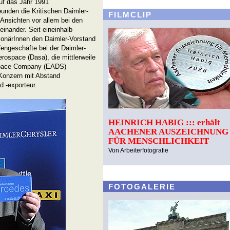
uf das Jahr 1991
eunden die Kritischen Daimler-
FILMCLIP
 Ansichten vor allem bei den
nander. Seit eineinhalb
tionärInnen den Daimler-Vorstand
engeschäfte bei der Daimler-
rospace (Dasa), die mittlerweile
Space Company (EADS)
-Konzern mit Abstand
 -exporteur.
HEINRICH HABIG ::: erhält
AACHENER AUSZEICHNUNG
FÜR MENSCHLICHKEIT
Von Arbeiterfotografie
FOTOGALERIE