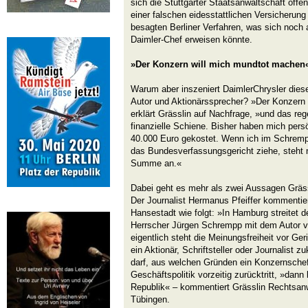
sich die Stuttgarter Staatsanwaltschaft offe
einer falschen eidesstattlichen Versicherun
besagten Berliner Verfahren, was sich noch 
Daimler-Chef erweisen könnte.
»Der Konzern will mich mundtot machen
Warum aber inszeniert DaimlerChrysler diese
Autor und Aktionärssprecher? »Der Konzern
erklärt Grässlin auf Nachfrage, »und das re
finanzielle Schiene. Bisher haben mich pers
40.000 Euro gekostet. Wenn ich im Schrempp
das Bundesverfassungsgericht ziehe, steht 
Summe an.«
Dabei geht es mehr als zwei Aussagen Gräs
Der Journalist Hermanus Pfeiffer kommentier
Hansestadt wie folgt: »In Hamburg streitet d
Herrscher Jürgen Schrempp mit dem Autor v
eigentlich steht die Meinungsfreiheit vor Ge
ein Aktionär, Schriftsteller oder Journalist
darf, aus welchen Gründen ein Konzernschef
Geschäftspolitik vorzeitig zurücktritt, »dann 
Republik« – kommentiert Grässlin Rechtsan
Tübingen.