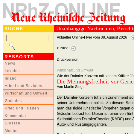
Unabhängige Nachrichten, Berich
SUCHE
Aktueller Online-Flyer vom 08. August 2026
zurück
RESSORTS
Druckversion
News
Wirtschaft und Umwelt
Lokales
Wie der Daimler-Konzern mit seinem Kritiker J
Inland
Die Meinungsfreiheit vor Geric
Arbeit und Soziales
Von Martin Singe
Wirtschaft und Umwelt
Der Daimler-Konzern tut sich zunehmend schw
Globales
seiner Unternehmenspolitik. Zu diesem S
man das rigide juristische Vorgehen gegen d
Krieg und Frieden
Grässlin betrachtet. Dieser ist einer von fün
Kommentar
AktionärInnen DaimlerChrysler (KADC) und 
Glossen
Auto- und Rüstungsgiganten.
Medien