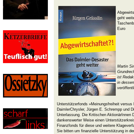
Abgewirts
geht weit
Taschenbu
Euro
Martin Si
Grundrech
ist Redak
in dessen
veröffentl
Unterstützerfonds »Meinungsfreiheit versus
DaimlerChrysler, Jürgen E. Schrempp und Di
Unterlassung. Die Kritischen AktionärInnen
dankenswerter Weise einen Unterstützerkrei
Finanzfonds für diese und weitere Klageverf
Sie bitten um finanzielle Unterstützung in de