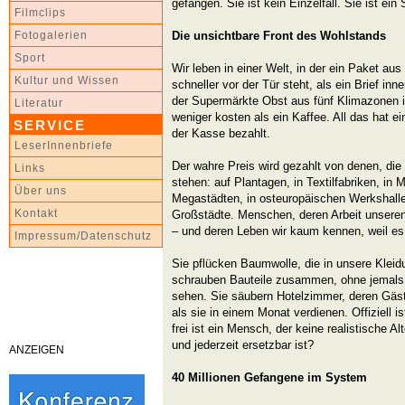
gefangen. Sie ist kein Einzelfall. Sie ist ei
Filmclips
Die unsichtbare Front des Wohlstands
Fotogalerien
Sport
Wir leben in einer Welt, in der ein Paket au
Kultur und Wissen
schneller vor der Tür steht, als ein Brief in
der Supermärkte Obst aus fünf Klimazonen i
Literatur
weniger kosten als ein Kaffee. All das hat ei
SERVICE
der Kasse bezahlt.
LeserInnenbriefe
Der wahre Preis wird gezahlt von denen, die 
Links
stehen: auf Plantagen, in Textilfabriken, in 
Über uns
Megastädten, in osteuropäischen Werkshalle
Kontakt
Großstädte. Menschen, deren Arbeit unsere
– und deren Leben wir kaum kennen, weil es 
Impressum/Datenschutz
Sie pflücken Baumwolle, die in unsere Kleid
schrauben Bauteile zusammen, ohne jemals 
sehen. Sie säubern Hotelzimmer, deren Gäst
als sie in einem Monat verdienen. Offiziell i
frei ist ein Mensch, der keine realistische A
und jederzeit ersetzbar ist?
ANZEIGEN
40 Millionen Gefangene im System