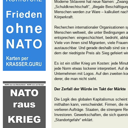
Moderne Sklaverei hat neue Namen: „Zwangsa
„Schuldknechtschaft“, „illegale Beschäftigung
Menschen werden zur Ware – kalkuliert nac
Körperkraft.
Recherchen internationaler Organisationen s
Menschen weltweit, die unter Bedingungen a
entsprechen: eingeschüchtert, bedroht, abhä
Viele von ihnen sind Migranten, viele Frauen,
austauschbar. Und gerade deshalb sind sie so
dem der niedrigste Preis als Sieg gefeiert wi
Es ist ein stiller Krieg um Kosten: jede Minute
jede Norm etwas lockerer interpretiert. Auf d
Unternehmen mit Logos. Auf den zweiten ko
derer, die man nicht sieht.
Der Zerfall der Würde im Takt der Märkte
Die Logik des globalen Kapitalismus scheint
mithalten kann, verschwindet. Firmen, die nic
verlieren Aufträge. Staaten, die strengere R
Investoren. Gewerkschaften, die sich querst
„Standortgefahr“ erklärt.