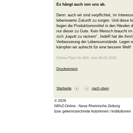
Es hängt auch von uns ab.
Denn: auch wir sind verpflichtet, im Interess
lebenswerte Zukunft zu sorgen. Und diese li
liegen die Produktionsmittel in den Händen
nur dieser zu Gute. Kein Mensch braucht im
sich „kaputt zu rackern“. JedeR hat die ihm
Verbesserung der Lebensumstände. Legen wi
kämpfen wir aufrecht für eine bessere Welt!
Online-Flyer Nr. 860 vom 08.04.2026
Druckversion
Startseite
nach oben
© 2026
NRhZ-Online - Neue Rheinische Zeitung
bzw. gekennzeichnete AutorInnen / Institutionen