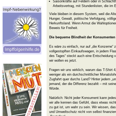
Saisonkräfte auf Feldern oder in Schlacht
Arbeitsvertrag, mit Stundenlisten, die im E
Viele bleiben in diesem System, weil die Alt
Hunger, Gewalt, politische Verfolgung, völlig
Herkunftsland. Wenn Armut die Wahloptionen
Beweis für Freiheit.
Die bequeme Blindheit der Konsumenten
Es wäre zu einfach, nur auf „die Konzerne“ 
vollgestopften Einkaufswagen, in jedem Fla
des Tages“ steckt auch eine Entscheidung vo
wir wollen es jetzt.
Fragen wir uns wirklich, warum das T-Shirt 
weniger als ein durchschnittlicher Monatsloh
Zugfahrt quer durchs Land? Hinter jedem „un
jemand, der die Differenz bezahlt – mit seine
Würde.
Natürlich: Nicht jeder Konsument kann jedes
wir alle kennen das Gefühl, dass etwas nic
zu gut ist, um wahr zu sein. Wir wissen, das
und Umweltschutz nicht von selbst finanzier