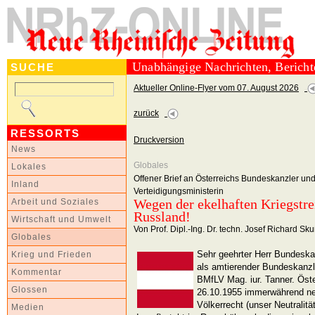
Unabhängige Nachrichten, Berich
SUCHE
Aktueller Online-Flyer vom 07. August 2026
zurück
RESSORTS
Druckversion
News
Globales
Lokales
Offener Brief an Österreichs Bundeskanzler und
Inland
Verteidigungsministerin
Wegen der ekelhaften Kriegstre
Arbeit und Soziales
Russland!
Wirtschaft und Umwelt
Von Prof. Dipl.-Ing. Dr. techn. Josef Richard Sk
Globales
Sehr geehrter Herr Bundeskanz
Krieg und Frieden
als amtierender Bundeskanzle
Kommentar
BMfLV Mag. iur. Tanner. Österr
Glossen
26.10.1955 immerwährend neu
Völkerrecht (unser Neutralit
Medien