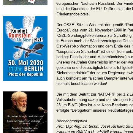
europäischen Nachbarn Russland. Der Fried
sind die Grundidee der EU. Dafür erhielt die
Friedensnobelpreis.
Der OSZE -Sitz in Wien mit der gemäß "Pari
Europa", das vom 21. November 1990 in Par
KSZE-Sondergipfelkonferenz zur Schaffung e
in Europa nach der Wiedervereinigung Deuts
Ost-West-Konfrontation und dem Ende des Ka
"kooperativen Sicherheit" ist einer "konfront
bedingt Feindbilder und Militärbündnisse) auc
unseres neutralen Österreichs immer der Vor
geplante und diesbezüglich bereits fehlgele
Sicherheitsdoktrin" der neuen Regierung 
auch komplett am falschen Dampfer unterweg
niemals beschlossen werden!
Die mit dem Beitritt zur NATO-PfP per 1.2.19
Volksabstimmung dazu) und der strengen EU
23j im B-VG (dies ist eine Kann-Bestimmu
erfolgte "Derogation" unseres Neutralitätsge
Hochachtungsvoll
Prof. Dipl.-Ing. Dr. techn. Josef Richard S
Experte im BMLV a.D., FEANI Europa-Ingen