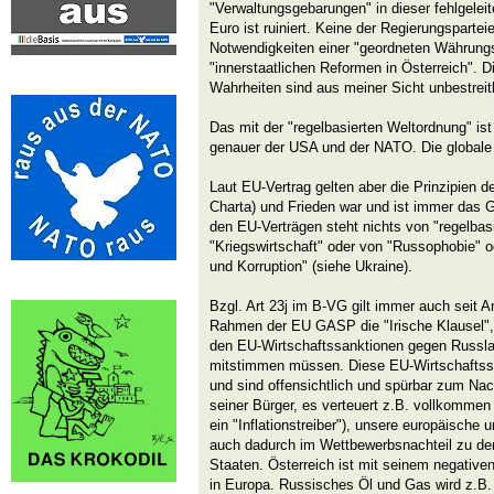
"Verwaltungsgebarungen" in dieser fehlgeleit
Euro ist ruiniert. Keine der Regierungspartei
Notwendigkeiten einer "geordneten Währung
"innerstaatlichen Reformen in Österreich". D
Wahrheiten sind aus meiner Sicht unbestreit
Das mit der "regelbasierten Weltordnung" is
genauer der USA und der NATO. Die globale Mul
Laut EU-Vertrag gelten aber die Prinzipien 
Charta) und Frieden war und ist immer das G
den EU-Verträgen steht nichts von "regelbas
"Kriegswirtschaft" oder von "Russophobie" 
und Korruption" (siehe Ukraine).
Bzgl. Art 23j im B-VG gilt immer auch seit A
Rahmen der EU GASP die "Irische Klausel",
den EU-Wirtschaftssanktionen gegen Russla
mitstimmen müssen. Diese EU-Wirtschaftss
und sind offensichtlich und spürbar zum Nac
seiner Bürger, es verteuert z.B. vollkommen 
ein "Inflationstreiber"), unsere europäische u
auch dadurch im Wettbewerbsnachteil zu d
Staaten. Österreich ist mit seinem negativ
in Europa. Russisches Öl und Gas wird z.B.