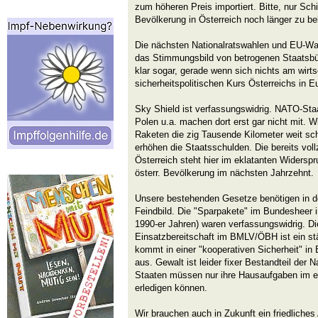
zum höheren Preis importiert. Bitte, nur Sc
Bevölkerung in Österreich noch länger zu bel
Die nächsten Nationalratswahlen und EU-Wa
das Stimmungsbild von betrogenen Staatsb
klar sogar, gerade wenn sich nichts am wirts
sicherheitspolitischen Kurs Österreichs in E
Sky Shield ist verfassungswidrig. NATO-Staat
Polen u.a. machen dort erst gar nicht mit. 
Raketen die zig Tausende Kilometer weit sc
erhöhen die Staatsschulden. Die bereits vollz
Österreich steht hier im eklatanten Widersp
österr. Bevölkerung im nächsten Jahrzehnt.
Unsere bestehenden Gesetze benötigen in der
Feindbild. Die "Sparpakete" im Bundesheer i
1990-er Jahren) waren verfassungswidrig. Di
Einsatzbereitschaft im BMLV/ÖBH ist ein 
kommt in einer "kooperativen Sicherheit" in
aus. Gewalt ist leider fixer Bestandteil der
Staaten müssen nur ihre Hausaufgaben im e
erledigen können.
Wir brauchen auch in Zukunft ein friedlic