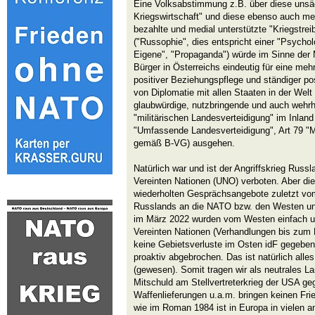
Eine Volksabstimmung z.B. über diese unsä
Kriegswirtschaft" und diese ebenso auch meh
bezahlte und medial unterstützte "Kriegstre
("Russophie", dies entspricht einer "Psycho
Eigene", "Propaganda") würde im Sinne der M
Bürger in Österreichs eindeutig für eine meh
positiver Beziehungspflege und ständiger p
von Diplomatie mit allen Staaten in der Welt 
glaubwürdige, nutzbringende und auch wehrhaf
"militärischen Landesverteidigung" im Inland 
"Umfassende Landesverteidigung", Art 79 
gemäß B-VG) ausgehen.
Natürlich war und ist der Angriffskrieg Russ
Vereinten Nationen (UNO) verboten. Aber die
wiederholten Gesprächsangebote zuletzt v
Russlands an die NATO bzw. den Westen und
im März 2022 wurden vom Westen einfach un
Vereinten Nationen (Verhandlungen bis zum F
keine Gebietsverluste im Osten idF gegeben)
proaktiv abgebrochen. Das ist natürlich alles
(gewesen). Somit tragen wir als neutrales La
Mitschuld am Stellvertreterkrieg der USA ge
Waffenlieferungen u.a.m. bringen keinen Fri
wie im Roman 1984 ist in Europa in vielen a