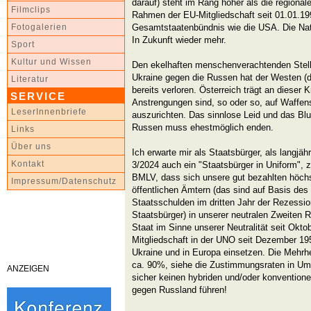
darauf) steht im Rang höher als die regional
Filmclips
Rahmen der EU-Mitgliedschaft seit 01.01.199
Gesamtstaatenbündnis wie die USA. Die Nati
Fotogalerien
In Zukunft wieder mehr.
Sport
Kultur und Wissen
Den ekelhaften menschenverachtenden Stellv
Ukraine gegen die Russen hat der Westen (
Literatur
bereits verloren. Österreich trägt an dieser K
SERVICE
Anstrengungen sind, so oder so, auf Waffens
LeserInnenbriefe
auszurichten. Das sinnlose Leid und das Blu
Russen muss ehestmöglich enden.
Links
Über uns
Ich erwarte mir als Staatsbürger, als langjähr
Kontakt
3/2024 auch ein "Staatsbürger in Uniform", z
BMLV, dass sich unsere gut bezahlten höchs
Impressum/Datenschutz
öffentlichen Ämtern (das sind auf Basis des
Staatsschulden im dritten Jahr der Rezession
Staatsbürger) in unserer neutralen Zweiten 
Staat im Sinne unserer Neutralität seit Okto
Mitgliedschaft in der UNO seit Dezember 195
Ukraine und in Europa einsetzen. Die Mehrhe
ca. 90%, siehe die Zustimmungsraten in Umfr
ANZEIGEN
sicher keinen hybriden und/oder konventione
gegen Russland führen!